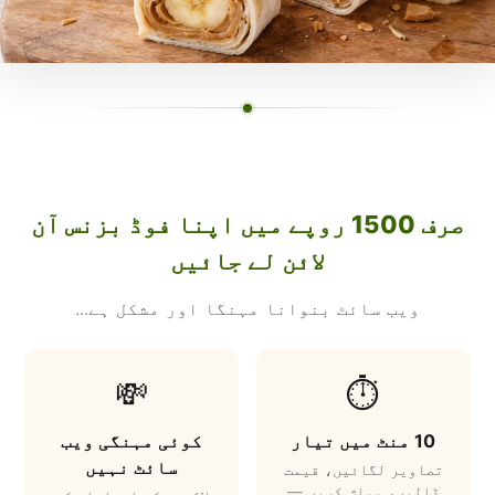
صرف 1500 روپے میں اپنا فوڈ بزنس آن
لائن لے جائیں
ویب سائٹ بنوانا مہنگا اور مشکل ہے...
💸
⏱️
10 منٹ میں تیار
کوئی مہنگی ویب
سائٹ نہیں
تصاویر لگائیں، قیمت
ڈالیں، پبلش کریں —