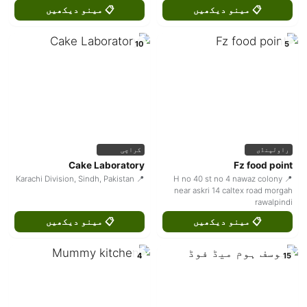
📋 مینو دیکھیں
📋 مینو دیکھیں
10
5
راولپنڈی
کراچی
Cake Laboratory
Fz food point
📍 Karachi Division, Sindh, Pakistan
📍 H no 40 st no 4 nawaz colony
near askri 14 caltex road morgah
rawalpindi
📋 مینو دیکھیں
📋 مینو دیکھیں
4
15