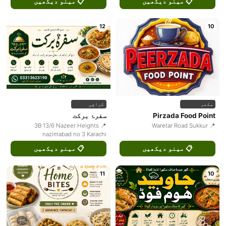
📋 مینو دیکھیں
📋 مینو دیکھیں
12
10
سکھر
کراچی
Pirzada Food Point
سفرۂ برکت
📍 3B 13/6 Nazeer Heights
📍 Waretar Road Sukkur
nazimabad no 3 Karachi
📋 مینو دیکھیں
📋 مینو دیکھیں
11
10