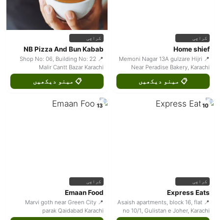
کراچی
کراچی
NB Pizza And Bun Kabab
Home shief
📍 Shop No: 06, Building No: 22
📍 Memoni Nagar 13A gulzare Hijri
Malir Cantt Bazar Karachi
Near Peradise Bakery, Karachi
📋 مینو دیکھیں
📋 مینو دیکھیں
13
10
کراچی
کراچی
Emaan Food
Express Eats
📍 Marvi goth near Green City
📍 Asaish apartments, block 16, flat
parak Qaidabad Karachi
no 10/1, Gulistan e Joher, Karachi