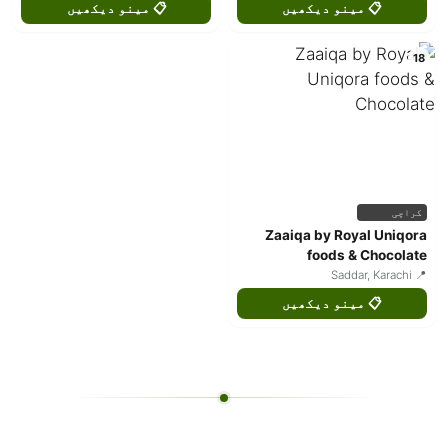
📋 مینو دیکھیں
📋 مینو دیکھیں
18
کراچی
Zaaiqa by Royal Uniqora
foods & Chocolate
📍 Saddar, Karachi
📋 مینو دیکھیں