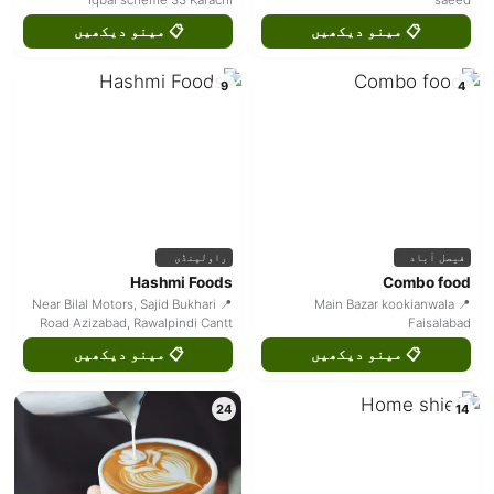
Iqbal scheme 33 Karachi
saeed
📋 مینو دیکھیں
📋 مینو دیکھیں
9
4
فیصل آباد
راولپنڈی
Hashmi Foods
Combo food
📍 Near Bilal Motors, Sajid Bukhari
📍 Main Bazar kookianwala
Road Azizabad, Rawalpindi Cantt
Faisalabad
📋 مینو دیکھیں
📋 مینو دیکھیں
24
14