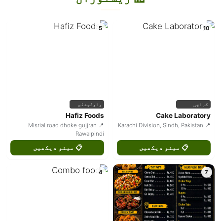
5
10
کراچی
راولپنڈی
Hafiz Foods
Cake Laboratory
📍 Misrial road dhoke gujjran
📍 Karachi Division, Sindh, Pakistan
Rawalpindi
📋 مینو دیکھیں
📋 مینو دیکھیں
4
7