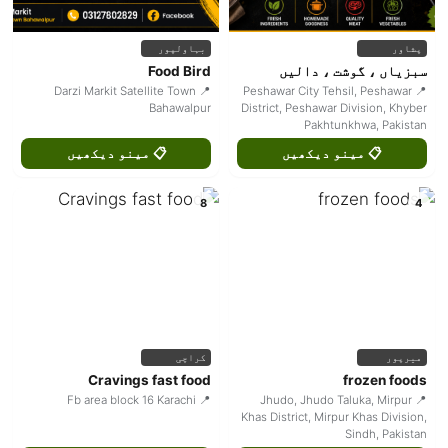
پشاور
بہاولپور
سبزیاں ، گوشت ، دالیں
Food Bird
📍 Darzi Markit Satellite Town
📍 Peshawar City Tehsil, Peshawar
Bahawalpur
District, Peshawar Division, Khyber
Pakhtunkhwa, Pakistan
📋 مینو دیکھیں
📋 مینو دیکھیں
8
4
میرپور
کراچی
Cravings fast food
frozen foods
📍 Fb area block 16 Karachi
📍 Jhudo, Jhudo Taluka, Mirpur
Khas District, Mirpur Khas Division,
Sindh, Pakistan