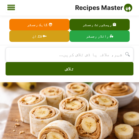
Recipes Master
🏨 ریسٹورنٹ رجسٹر
🧑 گاہک رجسٹر
🛵 رائڈر رجسٹر
🔑 لاگ ان
🔍
تلاش