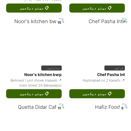
📋 مینو دیکھیں
📋 مینو دیکھیں
15
کراچی
بہاولپور
Noor's kitchen bwp
Chef Pasha Int
📍 Behined 1 unit chowk Haseeb
📍 Nazimabad no.2 Karachi
town street 2A Bahawalpur
📋 مینو دیکھیں
📋 مینو دیکھیں
11
5