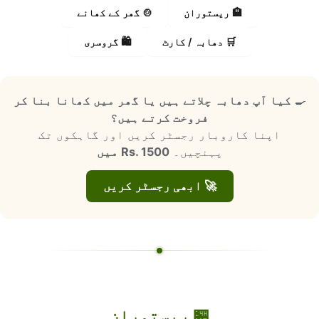
🏨 ریستوران
🍲 گھر کے کھانے
🛒 دھابہ / کارٹ
🛍️ گروسری
🍳
کیا آپ دھابہ چلاتے ہیں یا گھر میں کھانا بنا کر
فروخت کرتے ہیں؟
اپنا کاروبار رجسٹر کریں اور گاہکوں تک
پہنچیں۔
Rs. 1500 میں
🚀 ابھی رجسٹر کریں
🏪 ریستوران