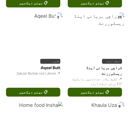
📋 مینو دیکھیں
📋 مینو دیکھیں
2
25
اسلام آباد
لاہور
کراچی بریانی اینڈ
Aqeel Butt
ریسٹوررنٹ
📍 Sabzar Multan rod Lahore
📍 لطیف پلازہ جناح سپر مارکیٹ
F/7 مرکز اسلام آباد
📋 مینو دیکھیں
📋 مینو دیکھیں
6