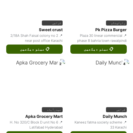
راولپنڈی
کراچی
Sweet crust
Pk Pizza Burger
📍 2/18A Shah Faisal colony no 2
📍 Plaza 30 linear commercial
near post office Karachi
phase 8 bahria town rawalpindi
📋 مینو دیکھیں
📋 مینو دیکھیں
2
4
کراچی
حیدرآباد
Apka Grocery Mart
Daily Munch
📍 H. No 320/C Block D unit No 6
📍 Kaneez fatma society scheme
Latifabad Hyderabad
33 Karachi