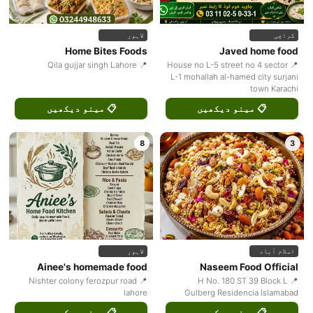
کراچی
لاہور
Home Bites Foods
Javed home food
📍 Qila gujjar singh Lahore
📍 House no L-5 street no 4 sector
L-1 mohallah al-hamed city surjani
town Karachi
📋 مینو دیکھیں
📋 مینو دیکھیں
8
3
اسلام آباد
لاہور
Ainee's homemade food
Naseem Food Official
📍 Nishter colony ferozpur road
📍 H No. 180 ST 39 Block L
lahore
Gulberg Residencia Islamabad
📋 مینو دیکھیں
📋 مینو دیکھیں