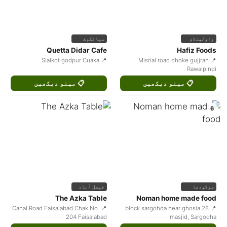
راولپنڈی
سیالکوٹ
Quetta Didar Cafe
Hafiz Foods
📍 Sialkot godpur Cuaka
📍 Misrial road dhoke gujjran
Rawalpindi
📋 مینو دیکھیں
📋 مینو دیکھیں
6
سرگودھا
فیصل آباد
The Azka Table
Noman home made food
📍 Canal Road Faisalabad Chak No.
📍 28 block sargohda near ghosia
204 Faisalabad
masjid, Sargodha