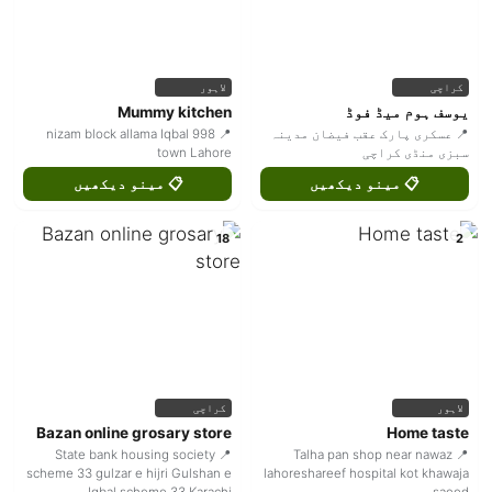
کراچی
لاہور
یوسف ہوم میڈ فوڈ
Mummy kitchen
📍 عسکری پارک عقب فیضان مدینہ
📍 998 nizam block allama Iqbal
سبزی منڈی کراچی
town Lahore
📋 مینو دیکھیں
📋 مینو دیکھیں
18
2
لاہور
کراچی
Bazan online grosary store
Home taste
📍 State bank housing society
📍 Talha pan shop near nawaz
scheme 33 gulzar e hijri Gulshan e
lahoreshareef hospital kot khawaja