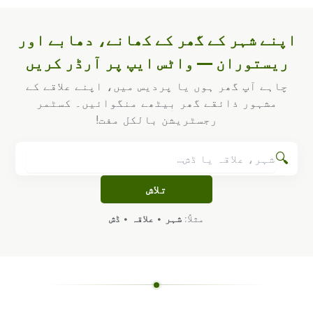
اپنے شہر کے گھر کے کھانے، دھابے اور
ریستوران — واٹس ایپ پر آرڈر کریں
چاہے آپ گھر ہوں یا پردیس میں، اپنے علاقے کے
مشہور ذائقے گھر بیٹھے منگوائیں۔ کسٹمر
رجسٹریشن بالکل مفت!
🔍
تلاش
مثلاً:
شہر
•
علاقہ
•
ڈش