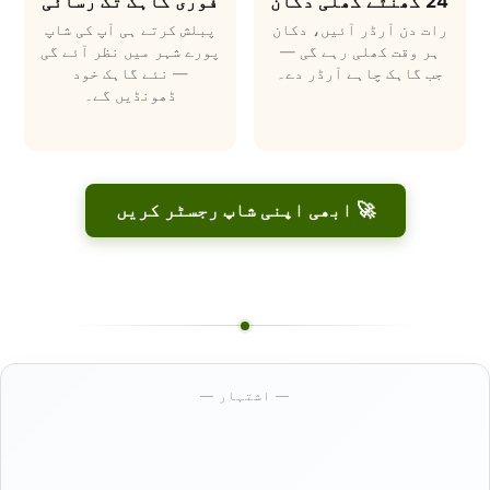
24 گھنٹے کھلی دکان
فوری گاہک تک رسائی
رات دن آرڈر آئیں، دکان
پبلش کرتے ہی آپ کی شاپ
ہر وقت کھلی رہے گی —
پورے شہر میں نظر آئے گی
جب گاہک چاہے آرڈر دے۔
— نئے گاہک خود
ڈھونڈیں گے۔
🚀 ابھی اپنی شاپ رجسٹر کریں
— اشتہار —