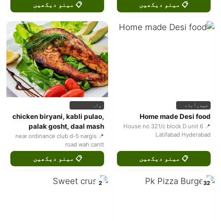
📋 مینو دیکھیں
📋 مینو دیکھیں
حیدرآباد
واہ
chicken biryani, kabli pulao,
Home made Desi food
palak gosht, daal mash
📍 House no 321/c block D unit 6
Latifabad Hyderabad
📍 near ordinance club d-5 nargis
road wah cantt
📋 مینو دیکھیں
📋 مینو دیکھیں
2
32