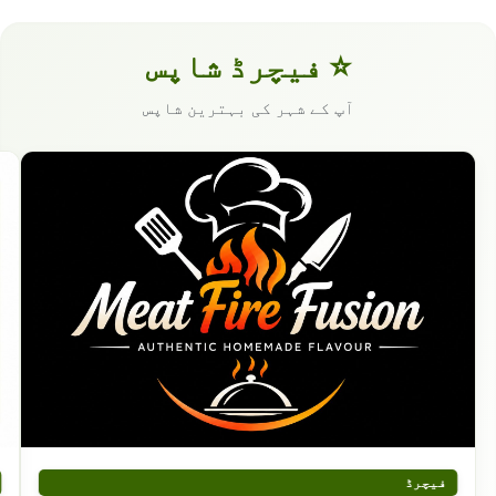
⭐ فیچرڈ شاپس
آپ کے شہر کی بہترین شاپس
فیچرڈ