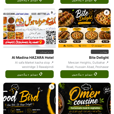
9
4
پشاور
راولپنڈی
Al Madina HAZARA Hotel
Bite Delight
📍 Al safa Market kacha stop
📍 Meezan Heights, Gulbahar
westridge 3 Rawalpindi
Road, Hussain Abad, Peshawar
📋 مینو دیکھیں
📋 مینو دیکھیں
1