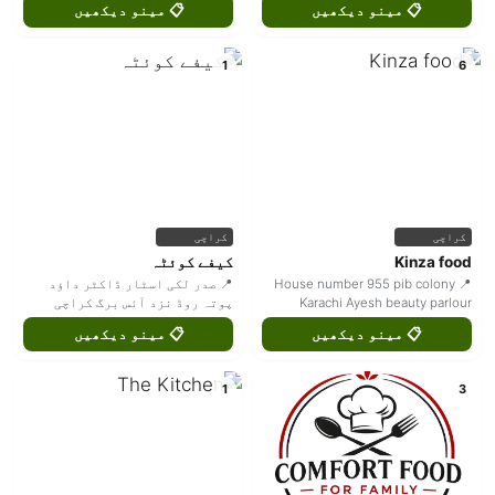
📋 مینو دیکھیں
📋 مینو دیکھیں
1
6
کراچی
کراچی
Kinza food
کیفے کوئٹہ
📍 House number 955 pib colony
📍 صدر لکی اسٹار ڈاکٹر داؤد
Karachi Ayesh beauty parlour
پوتہ روڈ نزد آئس برگ کراچی
📋 مینو دیکھیں
📋 مینو دیکھیں
1
3