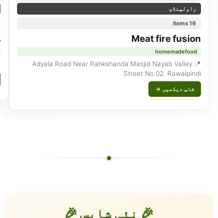
راولپنڈی
16 items
Meat fire fusion
س
homemadefood
chi
📍 Adyala Road Near Rahkshanda Masjid Nayab Valley
Street No 02. Rawalpindi
شاپ دیکھیں →
🎉 نئی شاپس 🎉