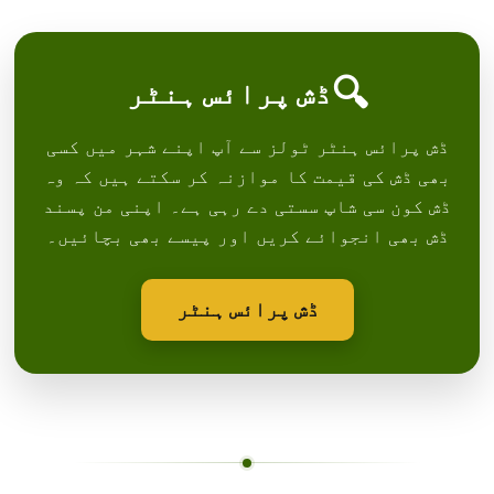
🔍
ڈش پرائس ہنٹر
ڈش پرائس ہنٹر ٹولز سے آپ اپنے شہر میں کسی
بھی ڈش کی قیمت کا موازنہ کر سکتے ہیں کہ وہ
ڈش کون سی شاپ سستی دے رہی ہے۔ اپنی من پسند
ڈش بھی انجوائے کریں اور پیسے بھی بچائیں۔
ڈش پرائس ہنٹر