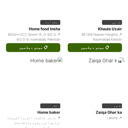
کراچی
اسلام آباد
Home food Insha
Khaula Uzair
📍 M2QH+VC7, Street 15, G-9/2 G
📍 3B 13/6 Nazeer Heights
9/2 G-9, Islamabad, Pakistan
Nazimabad Karachi
📋 مینو دیکھیں
📋 مینو دیکھیں
14
لاہور
اٹک
Home baker
Zaiqa Ghar ka
📍 Lahore
📍 جامعہ فاطمتہ الزہرا للبنات
نزد پرانی ریلوے پھاٹک محلہ
محمود آباد حسن ابدال