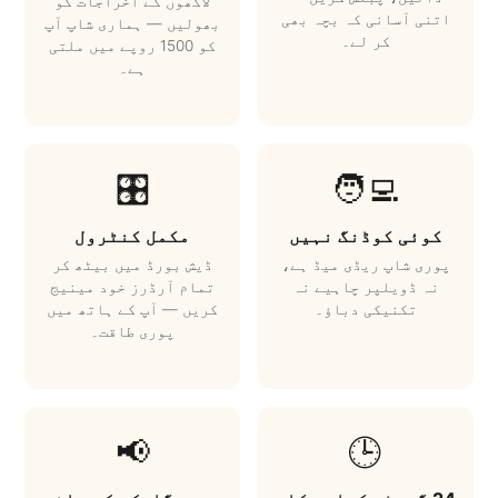
لاکھوں کے اخراجات کو
اتنی آسانی کہ بچہ بھی
بھولیں — ہماری شاپ آپ
کر لے۔
کو 1500 روپے میں ملتی
ہے۔
🎛️
🧑‍💻
کوئی کوڈنگ نہیں
مکمل کنٹرول
پوری شاپ ریڈی میڈ ہے،
ڈیش بورڈ میں بیٹھ کر
نہ ڈویلپر چاہیے نہ
تمام آرڈرز خود مینیج
تکنیکی دباؤ۔
کریں — آپ کے ہاتھ میں
پوری طاقت۔
📢
🕒