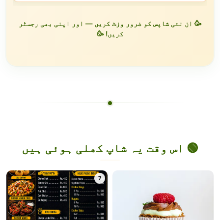
🥳 ان نئی شاپس کو ضرور وزٹ کریں — اور اپنی بھی رجسٹر
کریں! 🥳
🟢 اس وقت یہ شاپ کھلی ہوئی ہیں
7