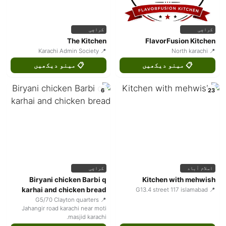
کراچی
کراچی
The Kitchen
FlavorFusion Kitchen
📍 Karachi Admin Society
📍 North karachi
📋 مینو دیکھیں
📋 مینو دیکھیں
6
23
اسلام آباد
کراچی
Biryani chicken Barbi q
Kitchen with mehwish
karhai and chicken bread
📍 G13.4 street 117 islamabad
📍 G5/70 Clayton quarters
Jahangir road karachi near moti
masjid karachi.