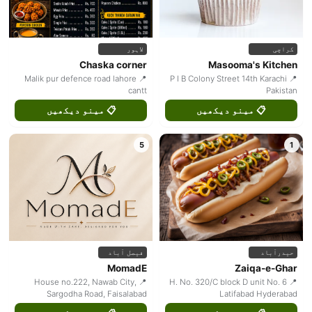
کراچی
لاہور
Chaska corner
Masooma's Kitchen
📍 Malik pur defence road lahore
📍 P I B Colony Street 14th Karachi
cantt
Pakistan
📋 مینو دیکھیں
📋 مینو دیکھیں
5
1
حیدرآباد
فیصل آباد
MomadE
Zaiqa-e-Ghar
📍 House no.222, Nawab City,
📍 H. No. 320/C block D unit No. 6
Sargodha Road, Faisalabad
Latifabad Hyderabad