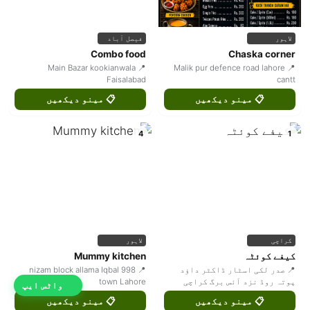
لاہور
فیصل آباد
Combo food
Chaska corner
📍 Main Bazar kookianwala
📍 Malik pur defence road lahore
Faisalabad
cantt
📋 مینو دیکھیں
📋 مینو دیکھیں
4
1
کراچی
لاہور
کیفے کوئٹہ
Mummy kitchen
📍 صدر لکی اسٹار ڈاکٹر داؤد
📍 998 nizam block allama Iqbal
پوتہ روڈ نزد آئس برگ کراچی
town Lahore
واٹس ایپ
📋 مینو دیکھیں
📋 مینو دیکھیں