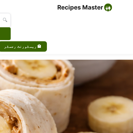
Recipes Master
🔍
🏨 ریسٹورنٹ رجسٹر