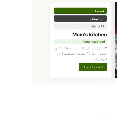
فیچرڈ
راولپنڈی
13 items
Mom's kitchen
homemadefood
📍 راولپنڈی گلی نمبر 15 مکان
نمبر زیڈ 41 مسجد ٹھیکیدارں
ڈوک رتہ
شاپ دیکھیں →