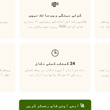
💸
کوئی مہنگی ویب سائٹ نہیں
پبلش
لاکھوں کے اخراجات کو بھولیں — ہماری
پوری 
کر لے۔
شاپ آپ کو 1500 روپے میں ملتی ہے۔
🕒
24 گھنٹے کھلی دکان
رز خود
رات دن آرڈر آئیں، دکان ہر وقت کھلی
پبلش کر
پوری
رہے گی — جب گاہک چاہے آرڈر دے۔
نظر آئ
🚀 ابھی اپنی شاپ رجسٹر کریں