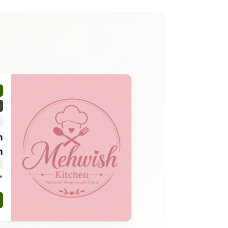
h
h
7 islamabad