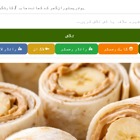
ہوم
ریستوران
گھر کے کھانے
دھابہ / کارٹ
گر
تلاش
🧑 گاہک رجسٹر
🛵 رائڈر رجسٹر
🔑 لاگ ان
🛵 رائڈر لا