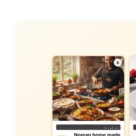
6
سرگودھا
Noman home made