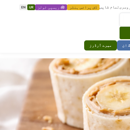
وسری
تمام شاپس
ڈش پرائس ہنٹر
🧰 ریسپی ٹولز
EN
UR
گ ان
میرے آرڈرز