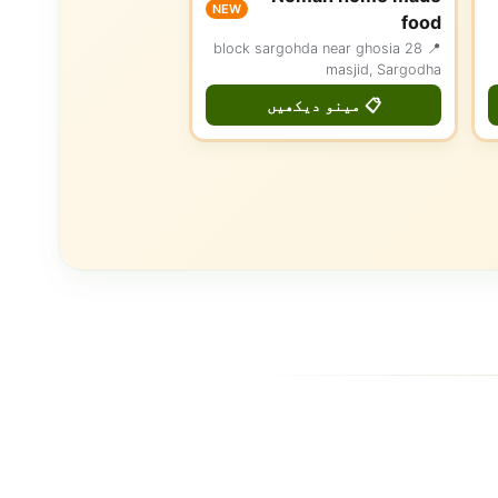
NEW
food
📍 28 block sargohda near ghosia
masjid, Sargodha
📋 مینو دیکھیں