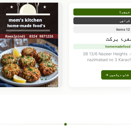
فیچرڈ
کراچی
12 items
فرۂ برکت
homemadefood
📍 3B 13/6 Nazeer Heights
nazimabad no 3 Karach
شاپ دیکھیں →