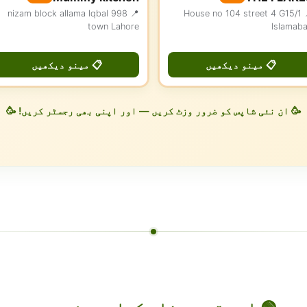
📍 998 nizam block allama Iqbal
📍 House no 104 street 4 G15/1
town Lahore
Islamab
📋 مینو دیکھیں
📋 مینو دیکھیں
🥳 ان نئی شاپس کو ضرور وزٹ کریں — اور اپنی بھی رجسٹر کریں! 🥳