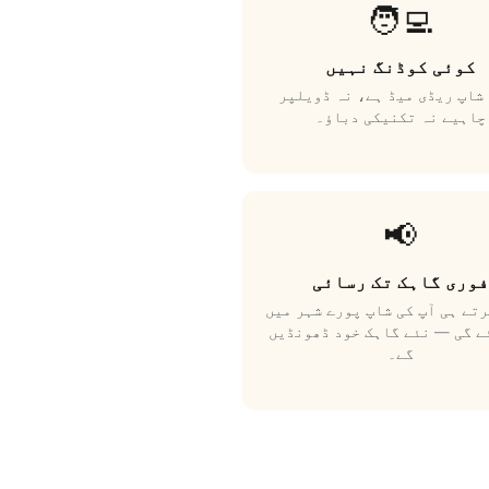
🧑‍💻
کوئی کوڈنگ نہیں
شاپ ریڈی میڈ ہے، نہ ڈویلپر
چاہیے نہ تکنیکی دباؤ۔
📢
فوری گاہک تک رسائی
تے ہی آپ کی شاپ پورے شہر میں
ے گی — نئے گاہک خود ڈھونڈیں
گے۔