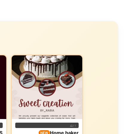
اٹک
ا
S
Home baker
NEW