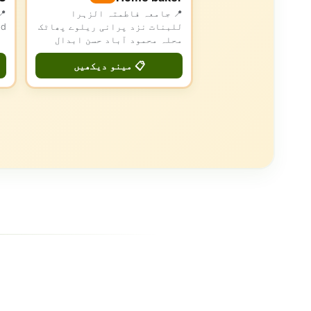
📍 جامعہ فاطمتہ الزہرا
للبنات نزد پرانی ریلوے پھاٹک
ad
محلہ محمود آباد حسن ابدال
📋 مینو دیکھیں