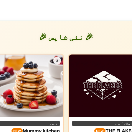
🎉 نئی شاپس 🎉
3
سلام آباد
لاہور
Mummy kitchen
THE FLAKE
NEW
NEW