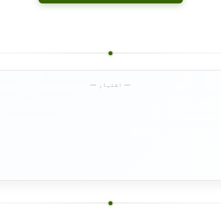
— اشتہار —