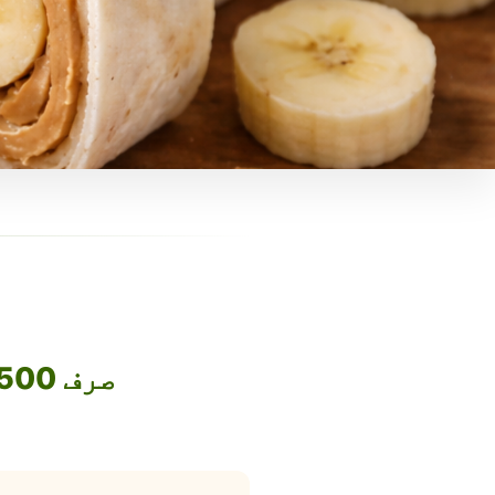
صرف 1500 روپے میں اپنا فوڈ بزنس آن لائن لے جائیں