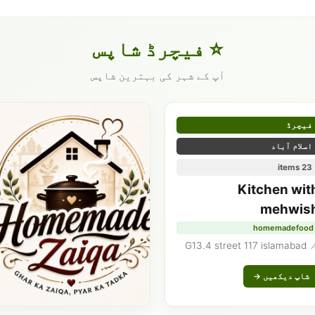
⭐ فیچرڈ شاپس
آپ کے شہر کی بہترین شاپس
فیچرڈ
اسلام آباد
23 items
Kitchen wit
mehwis
homemadefood
📍 G13.4 street 11
شاپ دیکھیں →