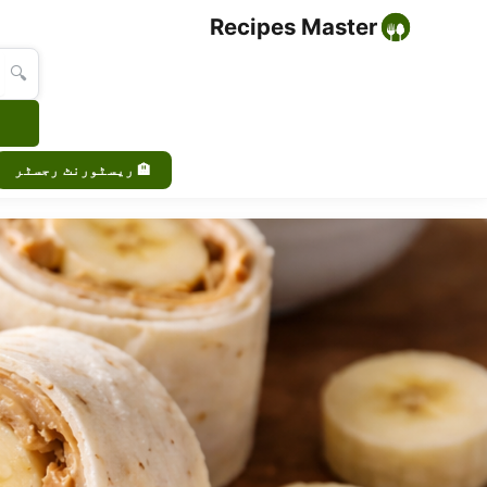
Recipes Master
🔍
🏨 ریسٹورنٹ رجسٹر