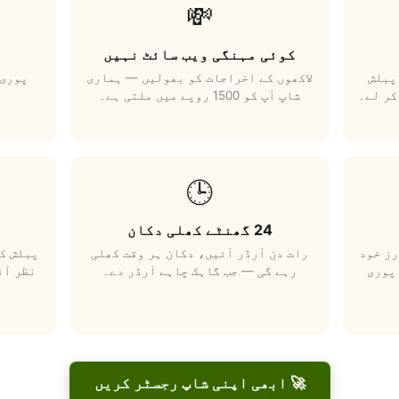
💸
کوئی مہنگی ویب سائٹ نہیں
پبلش
لاکھوں کے اخراجات کو بھولیں — ہماری
پوری 
کر لے۔
شاپ آپ کو 1500 روپے میں ملتی ہے۔
🕒
24 گھنٹے کھلی دکان
رز خود
رات دن آرڈر آئیں، دکان ہر وقت کھلی
پبلش کر
پوری
رہے گی — جب گاہک چاہے آرڈر دے۔
نظر آئ
🚀 ابھی اپنی شاپ رجسٹر کریں