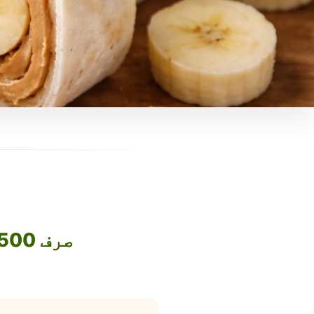
صرف 1500 روپے میں اپنا فوڈ بزنس آن لائن لے جائیں