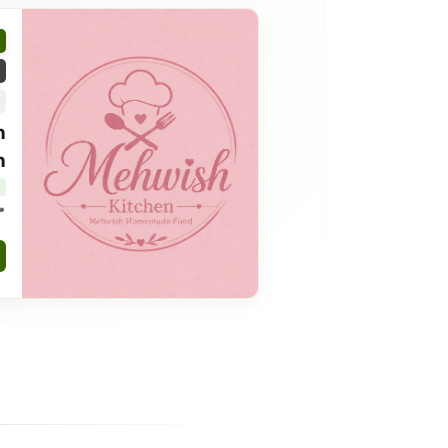
h
h
7 islamabad