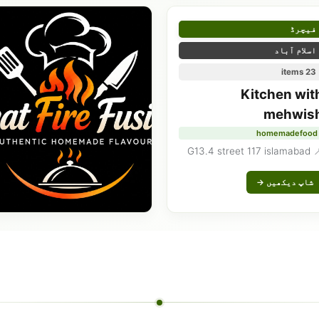
فیچرڈ
اسلام آباد
23 items
Kitchen wit
mehwis
homemadefood
📍 G13.4 street 11
شاپ دیکھیں →