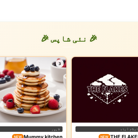
🎉 نئی شاپس 🎉
3
سلام آباد
لاہور
Mummy kitchen
THE FLAKE
NEW
NEW