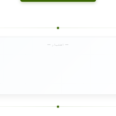
— اشتہار —