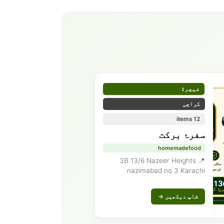
فیچرڈ
کراچی
12 items
سفرۂ برکت
homemadefood
📍 3B 13/6 Nazeer Heights
nazimabad no 3 Karachi
شاپ دیکھیں →