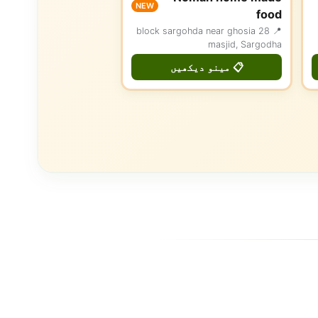
NEW
food
📍 28 block sargohda near ghosia
masjid, Sargodha
📋 مینو دیکھیں