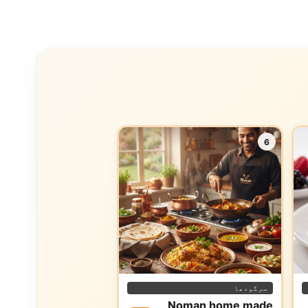
6
سرگودھا
Noman home made