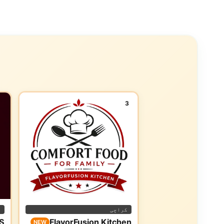
3
کراچی
ا
S
FlavorFusion Kitchen
NEW