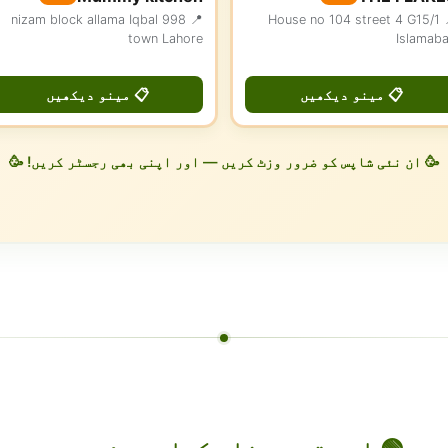
📍 998 nizam block allama Iqbal
📍 House no 104 street 4 G15/1
town Lahore
Islamab
📋 مینو دیکھیں
📋 مینو دیکھیں
🥳 ان نئی شاپس کو ضرور وزٹ کریں — اور اپنی بھی رجسٹر کریں! 🥳