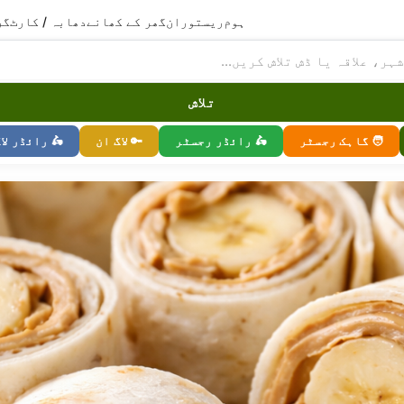
ہوم
ریستوران
گھر کے کھانے
دھابہ / کارٹ
گر
تلاش
🧑 گاہک رجسٹر
🛵 رائڈر رجسٹر
🔑 لاگ ان
🛵 رائڈر لا