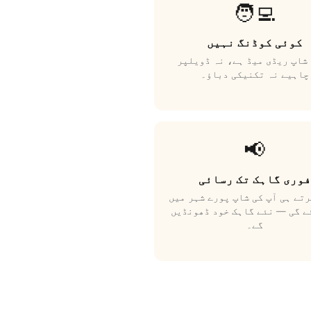
🧑‍💻
کوئی کوڈنگ نہیں
شاپ ریڈی میڈ ہے، نہ ڈویلپر
چاہیے نہ تکنیکی دباؤ۔
📢
فوری گاہک تک رسائی
تے ہی آپ کی شاپ پورے شہر میں
ے گی — نئے گاہک خود ڈھونڈیں
گے۔