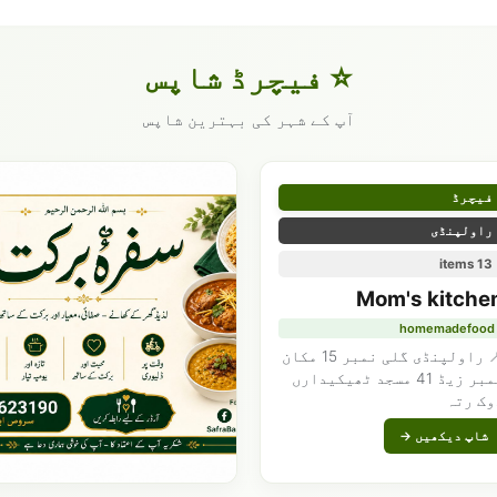
⭐ فیچرڈ شاپس
آپ کے شہر کی بہترین شاپس
فیچرڈ
راولپنڈی
13 items
Mom's kitche
homemadefood
📍 راولپنڈی گلی نمبر 15 مکان
نمبر زیڈ 41 مسجد ٹھیکیدارں
وک رتہ
شاپ دیکھیں →