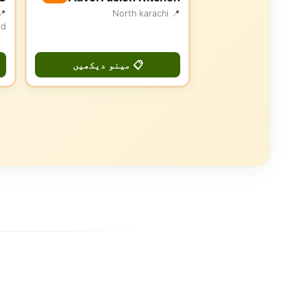
📍 North karachi
ad
📋 مینو دیکھیں