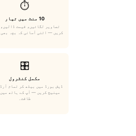
⏱️
10 منٹ میں تیار
تصاویر لگائیں، قیمت ڈالیں، 
کریں — اتنی آسانی کہ بچہ بھی 
🎛️
مکمل کنٹرول
ڈیش بورڈ میں بیٹھ کر تمام آرڈ
مینیج کریں — آپ کے ہاتھ میں 
طاقت۔