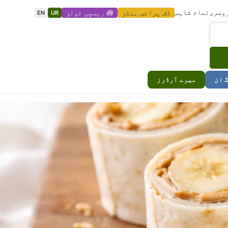
وسری
تمام شاپس
ڈش پرائس ہنٹر
🧰 ریسپی ٹولز
EN
UR
گ ان
میرے آرڈرز