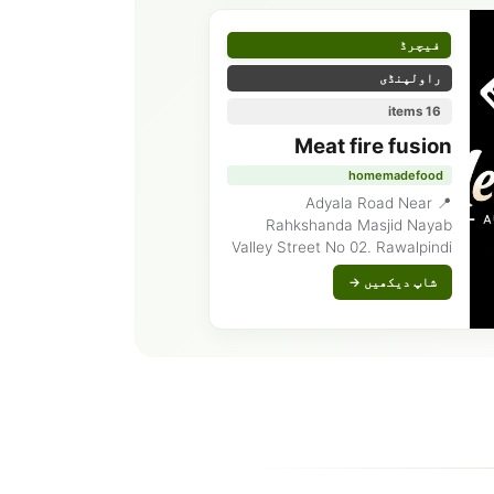
فیچرڈ
راولپنڈی
16 items
Meat fire fusion
homemadefood
📍 Adyala Road Near
Rahkshanda Masjid Nayab
Valley Street No 02. Rawalpindi
شاپ دیکھیں →