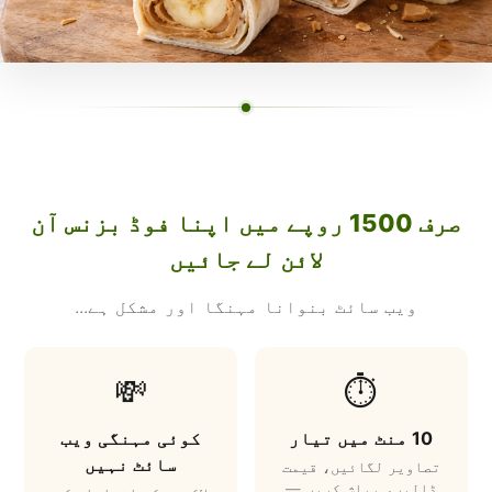
صرف 1500 روپے میں اپنا فوڈ بزنس آن
لائن لے جائیں
ویب سائٹ بنوانا مہنگا اور مشکل ہے...
💸
⏱️
10 منٹ میں تیار
کوئی مہنگی ویب
سائٹ نہیں
تصاویر لگائیں، قیمت
ڈالیں، پبلش کریں —