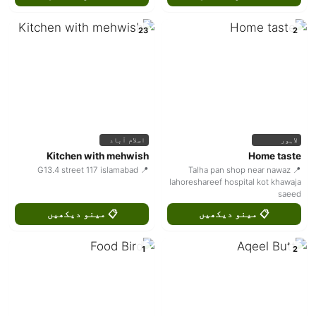
23
2
لاہور
اسلام آباد
Kitchen with mehwish
Home taste
📍 G13.4 street 117 islamabad
📍 Talha pan shop near nawaz
lahoreshareef hospital kot khawaja
saeed
📋 مینو دیکھیں
📋 مینو دیکھیں
1
2