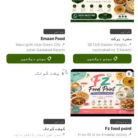
کراچی
کراچی
سفرۂ برکت
Emaan Food
📍 Marvi goth near Green City
📍 3B 13/6 Nazeer Heights
parak Qaidabad Karachi
nazimabad no 3 Karachi
📋 مینو دیکھیں
📋 مینو دیکھیں
1
5
راولپنڈی
کراچی
Fz food point
کیفے کوئٹہ
📍 H no 40 st no 4 nawaz colony
📍 صدر لکی اسٹار ڈاکٹر داؤد