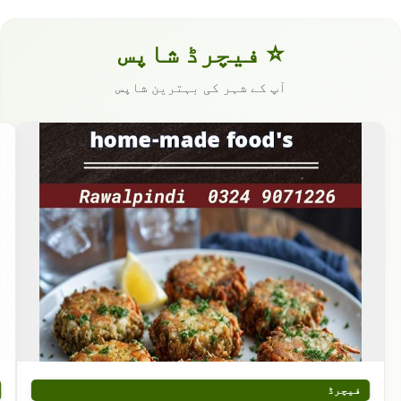
⭐ فیچرڈ شاپس
آپ کے شہر کی بہترین شاپس
فیچرڈ