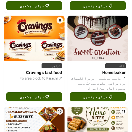
📋 مینو دیکھیں
📋 مینو دیکھیں
8
اٹک
کراچی
Cravings fast food
Home baker
📍 جامعہ فاطمتہ الزہرا للبنات
📍 Fb area block 16 Karachi
نزد پرانی ریلوے پھاٹک محلہ
محمود آباد حسن ابدال
📋 مینو دیکھیں
📋 مینو دیکھیں
15
11