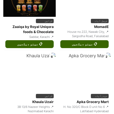
فیصل آباد
کراچی
Zaaiqa by Royal Uniqora
MomadE
foods & Chocolate
📍 House no.222, Nawab City,
Sargodha Road, Faisalabad
📍 Saddar, Karachi
📋 مینو دیکھیں
📋 مینو دیکھیں
6
2
حیدرآباد
کراچی
Khaula Uzair
Apka Grocery Mart
📍 3B 13/6 Nazeer Heights
📍 H. No 320/C Block D unit No 6
Nazimabad Karachi
Latifabad Hyderabad