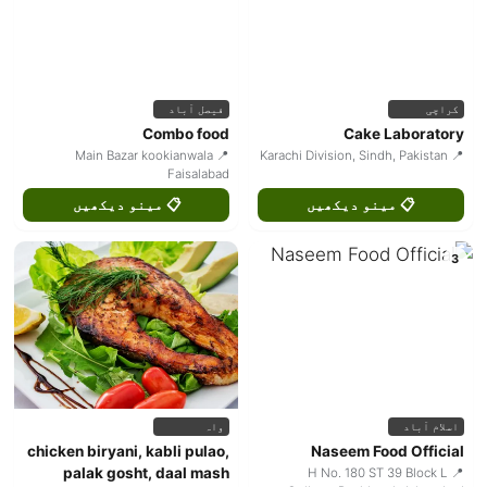
کراچی
فیصل آباد
Combo food
Cake Laboratory
📍 Main Bazar kookianwala
📍 Karachi Division, Sindh, Pakistan
Faisalabad
📋 مینو دیکھیں
📋 مینو دیکھیں
3
اسلام آباد
واہ
chicken biryani, kabli pulao,
Naseem Food Official
palak gosht, daal mash
📍 H No. 180 ST 39 Block L