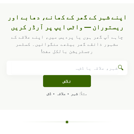
اپنے شہر کے گھر کے کھانے، دھابے اور
ریستوران — واٹس ایپ پر آرڈر کریں
چاہے آپ گھر ہوں یا پردیس میں، اپنے علاقے کے
مشہور ذائقے گھر بیٹھے منگوائیں۔ کسٹمر
رجسٹریشن بالکل مفت!
🔍
تلاش
مثلاً:
شہر
•
علاقہ
•
ڈش