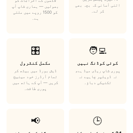
لاکھوں کے اخراجات کو
اتنی آسانی کہ بچہ بھی
بھولیں — ہماری شاپ آپ
کر لے۔
کو 1500 روپے میں ملتی
ہے۔
🎛️
🧑‍💻
کوئی کوڈنگ نہیں
مکمل کنٹرول
پوری شاپ ریڈی میڈ ہے،
ڈیش بورڈ میں بیٹھ کر
نہ ڈویلپر چاہیے نہ
تمام آرڈرز خود مینیج
تکنیکی دباؤ۔
کریں — آپ کے ہاتھ میں
پوری طاقت۔
📢
🕒