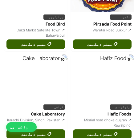
سکھر
بہاولپور
Food Bird
Pirzada Food Point
📍 Darzi Markit Satellite Town
📍 Waretar Road Sukkur
Bahawalpur
📋 مینو دیکھیں
📋 مینو دیکھیں
10
5
راولپنڈی
کراچی
Cake Laboratory
Hafiz Foods
📍 Karachi Division, Sindh, Pakistan
📍 Misrial road dhoke gujjran
Rawalpindi
واٹس ایپ
📋 مینو دیکھیں
📋 مینو دیکھیں