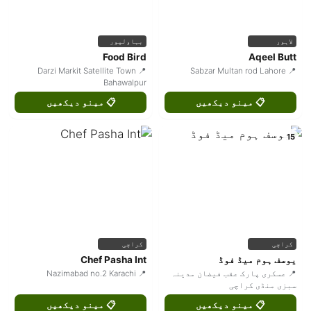
لاہور
بہاولپور
Food Bird
Aqeel Butt
📍 Darzi Markit Satellite Town
📍 Sabzar Multan rod Lahore
Bahawalpur
📋 مینو دیکھیں
📋 مینو دیکھیں
15
کراچی
کراچی
یوسف ہوم میڈ فوڈ
Chef Pasha Int
📍 عسکری پارک عقب فیضان مدینہ
📍 Nazimabad no.2 Karachi
سبزی منڈی کراچی
📋 مینو دیکھیں
📋 مینو دیکھیں