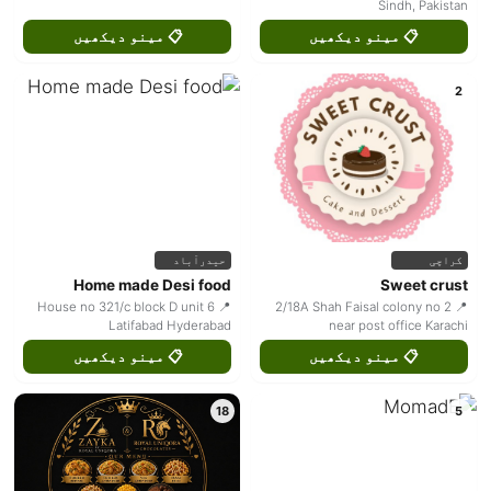
Sindh, Pakistan
📋 مینو دیکھیں
📋 مینو دیکھیں
2
کراچی
حیدرآباد
Home made Desi food
Sweet crust
📍 House no 321/c block D unit 6
📍 2/18A Shah Faisal colony no 2
Latifabad Hyderabad
near post office Karachi
📋 مینو دیکھیں
📋 مینو دیکھیں
18
5