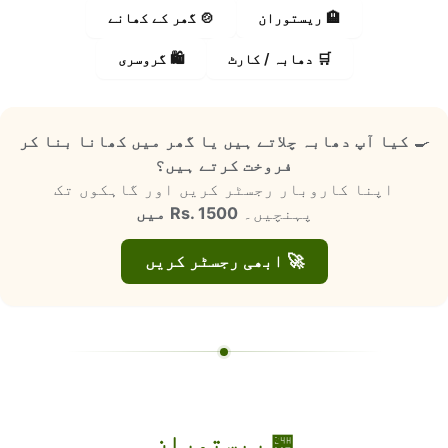
🏨 ریستوران
🍲 گھر کے کھانے
🛒 دھابہ / کارٹ
🛍️ گروسری
🍳
کیا آپ دھابہ چلاتے ہیں یا گھر میں کھانا بنا کر
فروخت کرتے ہیں؟
اپنا کاروبار رجسٹر کریں اور گاہکوں تک
پہنچیں۔
Rs. 1500 میں
🚀 ابھی رجسٹر کریں
🏪 ریستوران