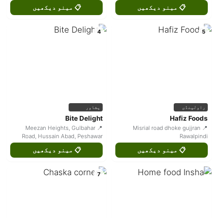
📋 مینو دیکھیں
📋 مینو دیکھیں
4
5
راولپنڈی
پشاور
Bite Delight
Hafiz Foods
📍 Meezan Heights, Gulbahar
📍 Misrial road dhoke gujjran
Road, Hussain Abad, Peshawar
Rawalpindi
📋 مینو دیکھیں
📋 مینو دیکھیں
7