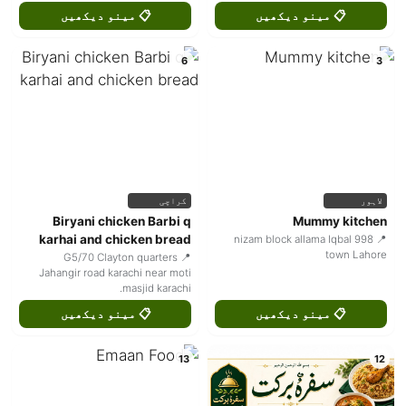
📋 مینو دیکھیں
📋 مینو دیکھیں
6
3
لاہور
کراچی
Biryani chicken Barbi q
Mummy kitchen
karhai and chicken bread
📍 998 nizam block allama Iqbal
town Lahore
📍 G5/70 Clayton quarters
Jahangir road karachi near moti
masjid karachi.
📋 مینو دیکھیں
📋 مینو دیکھیں
13
12