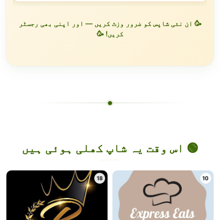
🥳 ان نئی شاپس کو ضرور وزٹ کریں — اور اپنی بھی رجسٹر
کریں! 🥳
🟢 اس وقت یہ شاپ کھلی ہوئی ہیں
18
10