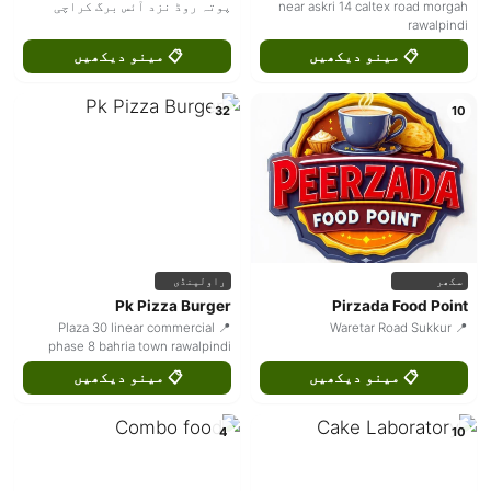
near askri 14 caltex road morgah
پوتہ روڈ نزد آئس برگ کراچی
rawalpindi
📋 مینو دیکھیں
📋 مینو دیکھیں
32
10
سکھر
راولپنڈی
Pk Pizza Burger
Pirzada Food Point
📍 Plaza 30 linear commercial
📍 Waretar Road Sukkur
phase 8 bahria town rawalpindi
📋 مینو دیکھیں
📋 مینو دیکھیں
4
10