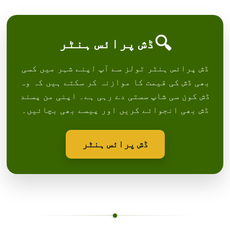
🔍
ڈش پرائس ہنٹر
ڈش پرائس ہنٹر ٹولز سے آپ اپنے شہر میں کسی
بھی ڈش کی قیمت کا موازنہ کر سکتے ہیں کہ وہ
ڈش کون سی شاپ سستی دے رہی ہے۔ اپنی من پسند
ڈش بھی انجوائے کریں اور پیسے بھی بچائیں۔
ڈش پرائس ہنٹر