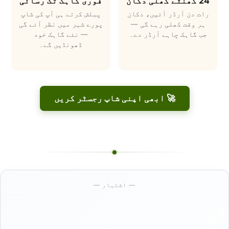
24 گھنٹے کھلی دکان
فوری گاہک تک رسائی
رات دن آرڈر آئیں، دکان
پبلش کرتے ہی آپ کی شاپ
ہر وقت کھلی رہے گی —
پورے شہر میں نظر آئے گی
جب گاہک چاہے آرڈر دے۔
— نئے گاہک خود
ڈھونڈیں گے۔
🚀 ابھی اپنی شاپ رجسٹر کریں
— اشتہار —