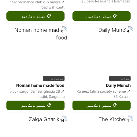
Gulberg Residencia Islamabad
📍 near ordinance club d-5 nargis
road wah cantt
📋 مینو دیکھیں
📋 مینو دیکھیں
6
4
کراچی
سرگودھا
Noman home made food
Daily Munch
📍 28 block sargohda near ghosia
📍 Kaneez fatma society scheme
masjid, Sargodha
33 Karachi
📋 مینو دیکھیں
📋 مینو دیکھیں
14
1