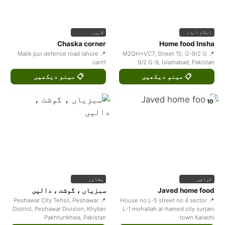
اسلام آباد
لاہور
Chaska corner
Home food Insha
📍 Malik pur defence road lahore
📍 M2QH+VC7, Street 15, G-9/2 G
cantt
9/2 G-9, Islamabad, Pakistan
📋 مینو دیکھیں
📋 مینو دیکھیں
10
کراچی
پشاور
Javed home food
سبزیاں ، گوشت ، دالیں
📍 Peshawar City Tehsil, Peshawar
📍 House no L-5 street no 4 sector
District, Peshawar Division, Khyber
L-1 mohallah al-hamed city surjani
Pakhtunkhwa, Pakistan
town Karachi