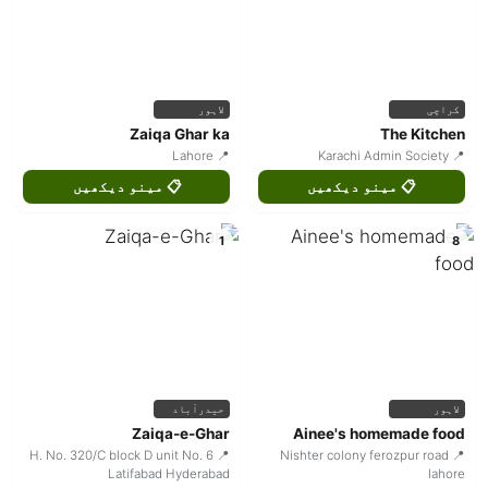
کراچی
لاہور
Zaiqa Ghar ka
The Kitchen
📍 Lahore
📍 Karachi Admin Society
📋 مینو دیکھیں
📋 مینو دیکھیں
1
8
لاہور
حیدرآباد
Zaiqa-e-Ghar
Ainee's homemade food
📍 H. No. 320/C block D unit No. 6
📍 Nishter colony ferozpur road
Latifabad Hyderabad
lahore