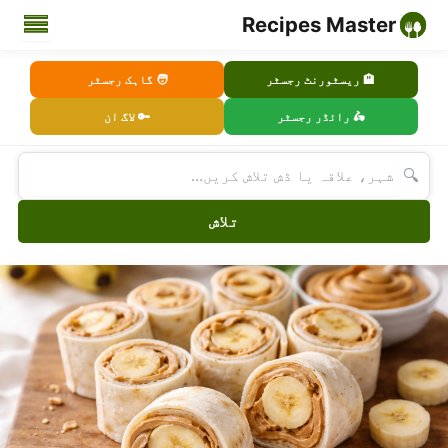
Recipes Master
🏨 ریسٹورنٹ رجسٹر
🧑 گاہک رجسٹر
🛵 رائڈر رجسٹر
🔑 لاگ ان
🔍
تلاش