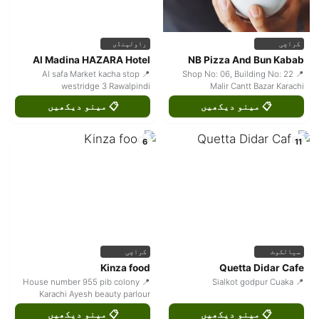
کراچی
راولپنڈی
Al Madina HAZARA Hotel
NB Pizza And Bun Kabab
📍 Al safa Market kacha stop
📍 Shop No: 06, Building No: 22
westridge 3 Rawalpindi
Malir Cantt Bazar Karachi
📋 مینو دیکھیں
📋 مینو دیکھیں
6
11
سیالکوٹ
کراچی
Kinza food
Quetta Didar Cafe
📍 House number 955 pib colony
📍 Sialkot godpur Cuaka
Karachi Ayesh beauty parlour
📋 مینو دیکھیں
📋 مینو دیکھیں