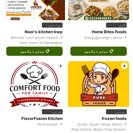
لاہور
بہاولپور
Noor's kitchen bwp
Home Bites Foods
📍 Behined 1 unit chowk Haseeb
📍 Qila gujjar singh Lahore
town street 2A Bahawalpur
📋 مینو دیکھیں
📋 مینو دیکھیں
3
4
میرپور
کراچی
FlavorFusion Kitchen
frozen foods
📍 North karachi
📍 Jhudo, Jhudo Taluka, Mirpur
Khas District, Mirpur Khas Division,