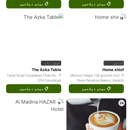
📋 مینو دیکھیں
📋 مینو دیکھیں
14
کراچی
فیصل آباد
The Azka Table
Home shief
📍 Canal Road Faisalabad Chak No.
📍 Memoni Nagar 13A gulzare Hijri
204 Faisalabad
Near Peradise Bakery, Karachi
📋 مینو دیکھیں
📋 مینو دیکھیں
9
24