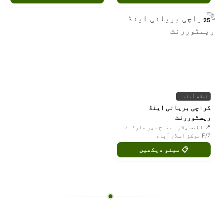
25
اسلام آباد
کراچی بریانی اینڈ
ریسٹوررنٹ
📍 لطیف پلازہ جناح سپر مارکیٹ
F/7 مرکز اسلام آباد
📋 مینو دیکھیں