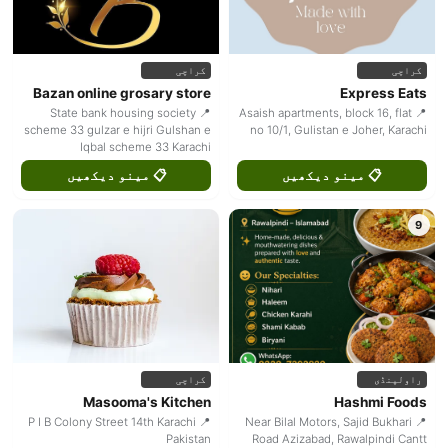
کراچی
کراچی
Bazan online grosary store
Express Eats
📍 State bank housing society
📍 Asaish apartments, block 16, flat
scheme 33 gulzar e hijri Gulshan e
no 10/1, Gulistan e Joher, Karachi
Iqbal scheme 33 Karachi
📋 مینو دیکھیں
📋 مینو دیکھیں
9
راولپنڈی
کراچی
Masooma's Kitchen
Hashmi Foods
📍 P I B Colony Street 14th Karachi
📍 Near Bilal Motors, Sajid Bukhari
Pakistan
Road Azizabad, Rawalpindi Cantt