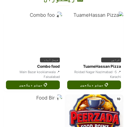
4
کراچی
فیصل آباد
Combo food
TuameHassan Pizza
📍 Main Bazar kookianwala
📍 Roidad Nagar Nazimabad -5
Faisalabad
Karachi
📋 مینو دیکھیں
📋 مینو دیکھیں
1
10