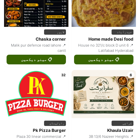
حیدرآباد
لاہور
Chaska corner
Home made Desi food
📍 Malik pur defence road lahore
📍 House no 321/c block D unit 6
cantt
Latifabad Hyderabad
📋 مینو دیکھیں
📋 مینو دیکھیں
32
6
کراچی
راولپنڈی
Pk Pizza Burger
Khaula Uzair
📍 Plaza 30 linear commercial
📍 3B 13/6 Nazeer Heights