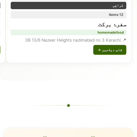
کراچی
12 items
سفرۂ برکت
h
homemadefood
ad
📍 3B 13/6 Nazeer Heights nazimabad no 3 Karachi
شاپ دیکھیں →