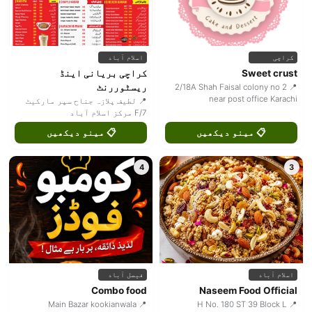
کراچی
اسلام آباد
Sweet crust
کراچی بریانی اینڈ
ریسٹوررنٹ
📍 2/18A Shah Faisal colony no 2
near post office Karachi
📍 لطیف پلازہ جناح سپر مارکیٹ
F/7 مرکز اسلام آباد
📋 مینو دیکھیں
📋 مینو دیکھیں
4
3
اسلام آباد
فیصل آباد
Combo food
Naseem Food Official
📍 Main Bazar kookianwala
📍 H No. 180 ST 39 Block L