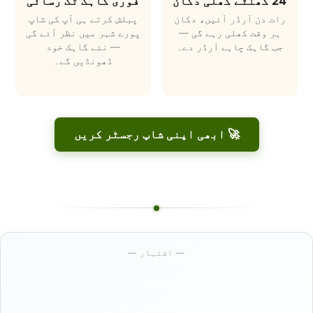
24 گھنٹے کھلی دکان
فوری گاہک تک رسائی
رات دن آرڈر آئیں، دکان
پبلش کرتے ہی آپ کی شاپ
ہر وقت کھلی رہے گی —
پورے شہر میں نظر آئے گی
جب گاہک چاہے آرڈر دے۔
— نئے گاہک خود
ڈھونڈیں گے۔
🚀 ابھی اپنی شاپ رجسٹر کریں
— اشتہار —