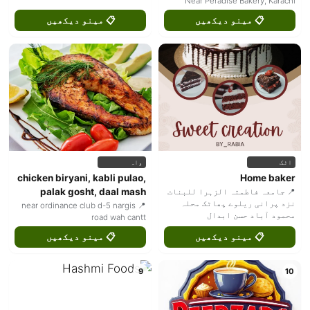
Near Peradise Bakery, Karachi
📋 مینو دیکھیں
📋 مینو دیکھیں
اٹک
واہ
chicken biryani, kabli pulao,
Home baker
palak gosht, daal mash
📍 جامعہ فاطمتہ الزہرا للبنات
نزد پرانی ریلوے پھاٹک محلہ
📍 near ordinance club d-5 nargis
محمود آباد حسن ابدال
road wah cantt
📋 مینو دیکھیں
📋 مینو دیکھیں
9
10