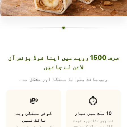
صرف 1500 روپے میں اپنا فوڈ بزنس آن
لائن لے جائیں
ویب سائٹ بنوانا مہنگا اور مشکل ہے...
💸
⏱️
10 منٹ میں تیار
کوئی مہنگی ویب
سائٹ نہیں
تصاویر لگائیں، قیمت
ڈالیں، پبلش کریں —