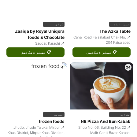
فیصل آباد
کراچی
Zaaiqa by Royal Uniqora
The Azka Table
foods & Chocolate
📍 Canal Road Faisalabad Chak No.
204 Faisalabad
📍 Saddar, Karachi
📋 مینو دیکھیں
📋 مینو دیکھیں
4
24
کراچی
میرپور
frozen foods
NB Pizza And Bun Kabab
📍 Jhudo, Jhudo Taluka, Mirpur
📍 Shop No: 06, Building No: 22
Khas District, Mirpur Khas Division,
Malir Cantt Bazar Karachi