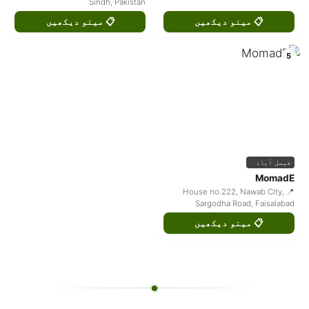
Sindh, Pakistan
📋 مینو دیکھیں
📋 مینو دیکھیں
5
فیصل آباد
MomadE
📍 House no.222, Nawab City,
Sargodha Road, Faisalabad
📋 مینو دیکھیں