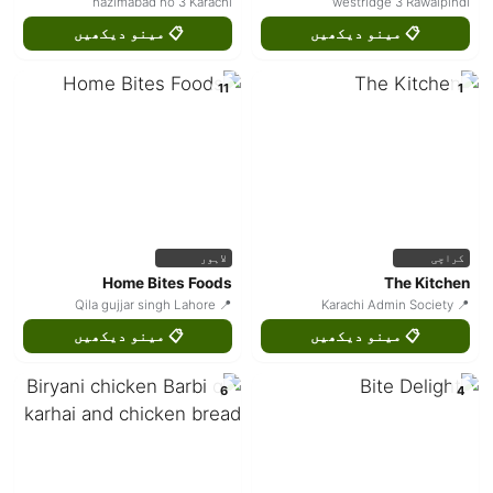
nazimabad no 3 Karachi
westridge 3 Rawalpindi
📋 مینو دیکھیں
📋 مینو دیکھیں
11
1
کراچی
لاہور
Home Bites Foods
The Kitchen
📍 Qila gujjar singh Lahore
📍 Karachi Admin Society
📋 مینو دیکھیں
📋 مینو دیکھیں
6
4