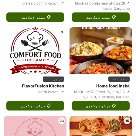
📍 Fb area block 16 Karachi
📍 28 block sargohda near ghosia
masjid, Sargodha
📋 مینو دیکھیں
📋 مینو دیکھیں
3
اسلام آباد
کراچی
FlavorFusion Kitchen
Home food Insha
📍 North karachi
📍 M2QH+VC7, Street 15, G-9/2 G
9/2 G-9, Islamabad, Pakistan
📋 مینو دیکھیں
📋 مینو دیکھیں
23
15