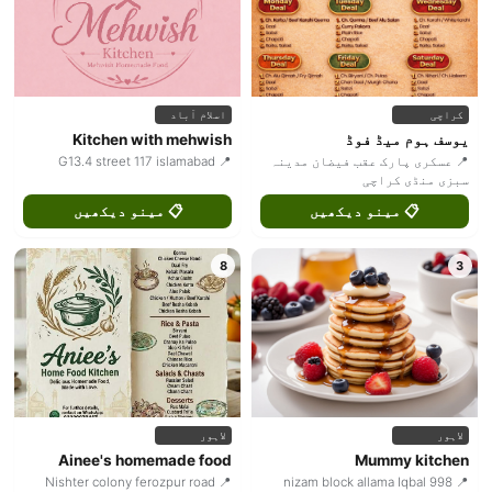
کراچی
اسلام آباد
یوسف ہوم میڈ فوڈ
Kitchen with mehwish
📍 عسکری پارک عقب فیضان مدینہ
📍 G13.4 street 117 islamabad
سبزی منڈی کراچی
📋 مینو دیکھیں
📋 مینو دیکھیں
8
3
لاہور
لاہور
Ainee's homemade food
Mummy kitchen
📍 Nishter colony ferozpur road
📍 998 nizam block allama Iqbal