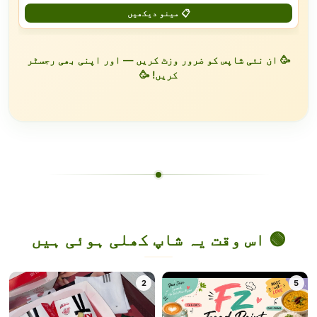
📋 مینو دیکھیں
🥳 ان نئی شاپس کو ضرور وزٹ کریں — اور اپنی بھی رجسٹر
کریں! 🥳
🟢 اس وقت یہ شاپ کھلی ہوئی ہیں
2
5