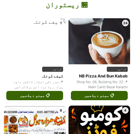
🏪 ریستوران
1
24
کراچی
کراچی
NB Pizza And Bun Kabab
کیفے کوئٹہ
📍 Shop No: 06, Building No: 22
📍 صدر لکی اسٹار ڈاکٹر داؤد
Malir Cantt Bazar Karachi
پوتہ روڈ نزد آئس برگ کراچی
📋 مینو دیکھیں
📋 مینو دیکھیں
9
4