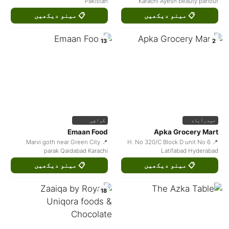
Pakistan
Karachi Ayesh beauty parlour
📋 مینو دیکھیں
📋 مینو دیکھیں
13
2
حیدرآباد
کراچی
Emaan Food
Apka Grocery Mart
📍 Marvi goth near Green City
📍 H. No 320/C Block D unit No 6
parak Qaidabad Karachi
Latifabad Hyderabad
📋 مینو دیکھیں
📋 مینو دیکھیں
18