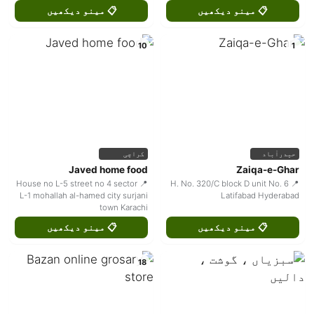
📋 مینو دیکھیں
📋 مینو دیکھیں
10
1
حیدرآباد
کراچی
Javed home food
Zaiqa-e-Ghar
📍 House no L-5 street no 4 sector
📍 H. No. 320/C block D unit No. 6
L-1 mohallah al-hamed city surjani
Latifabad Hyderabad
town Karachi
📋 مینو دیکھیں
📋 مینو دیکھیں
18