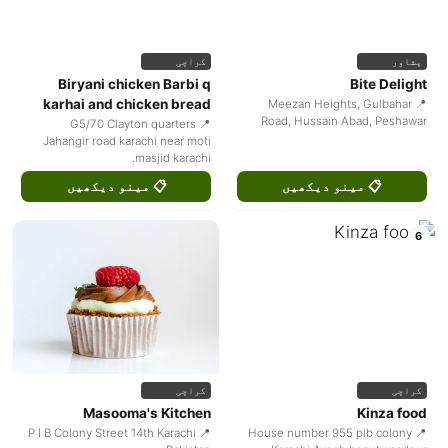
پشاور
کراچی
Biryani chicken Barbi q
Bite Delight
karhai and chicken bread
📍 Meezan Heights, Gulbahar
Road, Hussain Abad, Peshawar
📍 G5/70 Clayton quarters
Jahangir road karachi near moti
masjid karachi.
📋 مینو دیکھیں
📋 مینو دیکھیں
6
کراچی
کراچی
Masooma's Kitchen
Kinza food
📍 P I B Colony Street 14th Karachi
📍 House number 955 pib colony