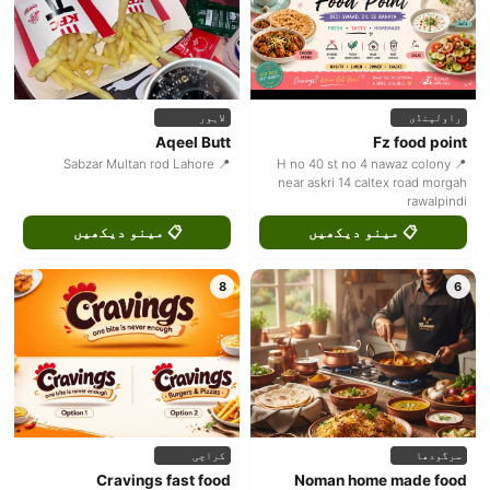
راولپنڈی
لاہور
Aqeel Butt
Fz food point
📍 Sabzar Multan rod Lahore
📍 H no 40 st no 4 nawaz colony
near askri 14 caltex road morgah
rawalpindi
📋 مینو دیکھیں
📋 مینو دیکھیں
8
6
سرگودھا
کراچی
Cravings fast food
Noman home made food