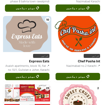
phase 8 bahria town rawalpindi
Nazimabad Karachi
📋 مینو دیکھیں
📋 مینو دیکھیں
10
کراچی
کراچی
Express Eats
Chef Pasha Int
📍 Asaish apartments, block 16, flat
📍 Nazimabad no.2 Karachi
no 10/1, Gulistan e Joher, Karachi
📋 مینو دیکھیں
📋 مینو دیکھیں
25
2