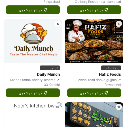
Faisalabad
Gulberg Residencia Islamabad
📋 مینو دیکھیں
📋 مینو دیکھیں
4
5
راولپنڈی
کراچی
Daily Munch
Hafiz Foods
📍 Kaneez fatma society scheme
📍 Misrial road dhoke gujjran
33 Karachi
Rawalpindi
📋 مینو دیکھیں
📋 مینو دیکھیں
15
11