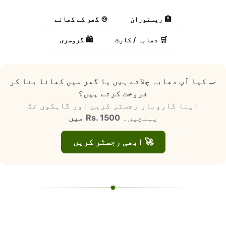
🏨 ریستوران
🍲 گھر کے کھانے
🛒 دھابہ / کارٹ
🛍️ گروسری
🍳
کیا آپ دھابہ چلاتے ہیں یا گھر میں کھانا بنا کر
فروخت کرتے ہیں؟
اپنا کاروبار رجسٹر کریں اور گاہکوں تک
پہنچیں۔
Rs. 1500 میں
🚀 ابھی رجسٹر کریں