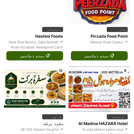
سکھر
راولپنڈی
Hashmi Foods
Pirzada Food Point
📍 Near Bilal Motors, Sajid Bukhari
📍 Waretar Road Sukkur
Road Azizabad, Rawalpindi Cantt
📋 مینو دیکھیں
📋 مینو دیکھیں
12
9
راولپنڈی
کراچی
Al Madina HAZARA Hotel
سفرۂ برکت
📍 3B 13/6 Nazeer Heights
📍 Al safa Market kacha stop