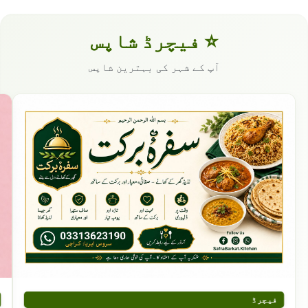
⭐ فیچرڈ شاپس
آپ کے شہر کی بہترین شاپس
فیچرڈ