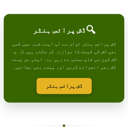
🔍
ڈش پرائس ہنٹر
ڈش پرائس ہنٹر ٹولز سے آپ اپنے شہر میں کسی
بھی ڈش کی قیمت کا موازنہ کر سکتے ہیں کہ وہ
ڈش کون سی شاپ سستی دے رہی ہے۔ اپنی من پسند
ڈش بھی انجوائے کریں اور پیسے بھی بچائیں۔
ڈش پرائس ہنٹر