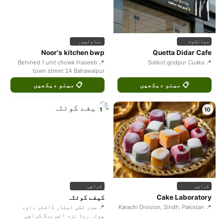
سیالکوٹ
بہاولپور
Noor's kitchen bwp
Quetta Didar Cafe
📍 Behined 1 unit chowk Haseeb
📍 Sialkot godpur Cuaka
town street 2A Bahawalpur
📋 مینو دیکھیں
📋 مینو دیکھیں
1
10
کراچی
کراچی
Cake Laboratory
کیفے کوئٹہ
📍 Karachi Division, Sindh, Pakistan
📍 صدر لکی اسٹار ڈاکٹر داؤد
پوتہ روڈ نزد آئس برگ کراچی