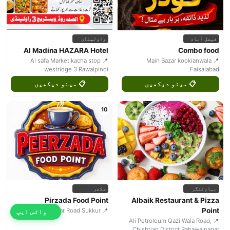
فیصل آباد
راولپنڈی
Al Madina HAZARA Hotel
Combo food
📍 Al safa Market kacha stop
📍 Main Bazar kookianwala
westridge 3 Rawalpindi
Faisalabad
📋 مینو دیکھیں
📋 مینو دیکھیں
10
بہاولنگر
سکھر
Pirzada Food Point
Albaik Restaurant & Pizza
Point
📍 Waretar Road Sukkur
واٹس ایپ
📍 Ali Petroleum Qazi Wala Road,
Chishtian District Bahawalnagar