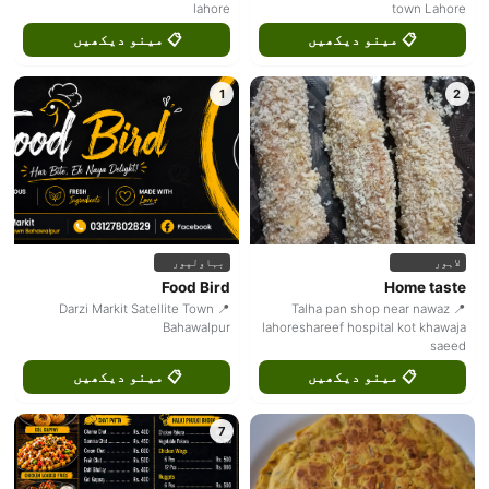
lahore
town Lahore
📋 مینو دیکھیں
📋 مینو دیکھیں
1
2
لاہور
بہاولپور
Food Bird
Home taste
📍 Darzi Markit Satellite Town
📍 Talha pan shop near nawaz
Bahawalpur
lahoreshareef hospital kot khawaja
saeed
📋 مینو دیکھیں
📋 مینو دیکھیں
7