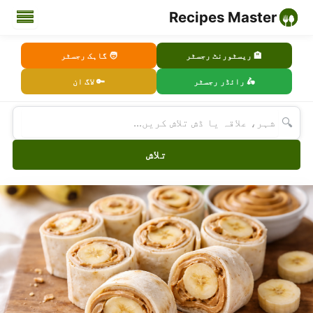
Recipes Master
🏨 ریسٹورنٹ رجسٹر
🧑 گاہک رجسٹر
🛵 رائڈر رجسٹر
🔑 لاگ ان
🔍
تلاش