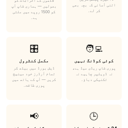
لاکھوں کے اخراجات کو
اتنی آسانی کہ بچہ بھی
بھولیں — ہماری شاپ آپ
کر لے۔
کو 1500 روپے میں ملتی
ہے۔
🎛️
🧑‍💻
کوئی کوڈنگ نہیں
مکمل کنٹرول
پوری شاپ ریڈی میڈ ہے،
ڈیش بورڈ میں بیٹھ کر
نہ ڈویلپر چاہیے نہ
تمام آرڈرز خود مینیج
تکنیکی دباؤ۔
کریں — آپ کے ہاتھ میں
پوری طاقت۔
📢
🕒