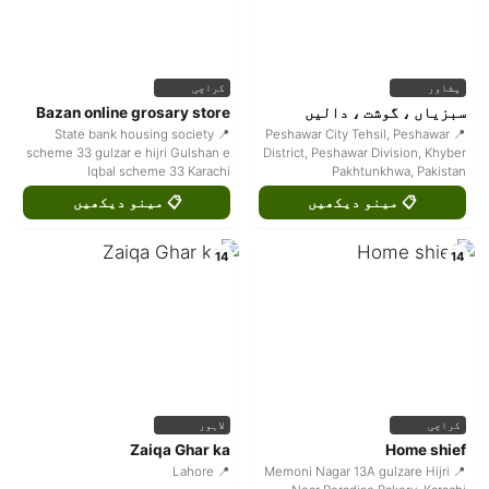
پشاور
کراچی
سبزیاں ، گوشت ، دالیں
Bazan online grosary store
📍 State bank housing society
📍 Peshawar City Tehsil, Peshawar
scheme 33 gulzar e hijri Gulshan e
District, Peshawar Division, Khyber
Iqbal scheme 33 Karachi
Pakhtunkhwa, Pakistan
📋 مینو دیکھیں
📋 مینو دیکھیں
14
14
کراچی
لاہور
Zaiqa Ghar ka
Home shief
📍 Lahore
📍 Memoni Nagar 13A gulzare Hijri