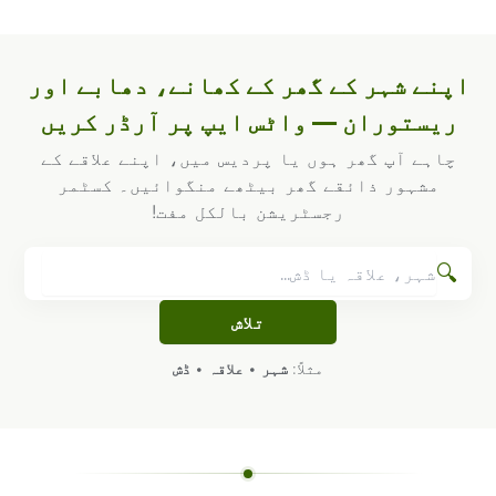
اپنے شہر کے گھر کے کھانے، دھابے اور
ریستوران — واٹس ایپ پر آرڈر کریں
چاہے آپ گھر ہوں یا پردیس میں، اپنے علاقے کے
مشہور ذائقے گھر بیٹھے منگوائیں۔ کسٹمر
رجسٹریشن بالکل مفت!
🔍
تلاش
مثلاً:
شہر
•
علاقہ
•
ڈش