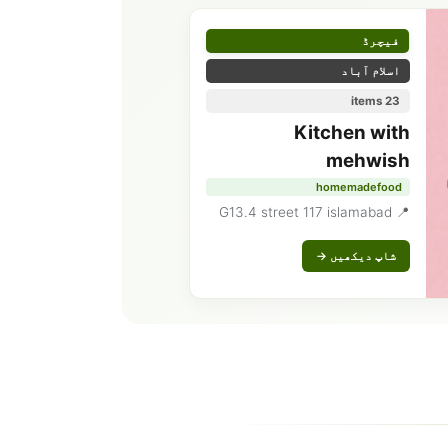
فیچرڈ
اسلام آباد
23 items
Kitchen with
mehwish
homemadefood
📍 G13.4 street 117 islamabad
شاپ دیکھیں →