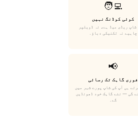
🧑‍💻
کوئی کوڈنگ نہیں
شاپ ریڈی میڈ ہے، نہ ڈویلپر
چاہیے نہ تکنیکی دباؤ۔
📢
فوری گاہک تک رسائی
تے ہی آپ کی شاپ پورے شہر میں
ے گی — نئے گاہک خود ڈھونڈیں
گے۔