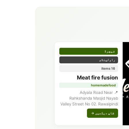
فیچرڈ
راولپنڈی
16 items
Meat fire fusion
homemadefood
📍 Adyala Road Near
Rahkshanda Masjid Nayab
Valley Street No 02. Rawalpindi
شاپ دیکھیں →