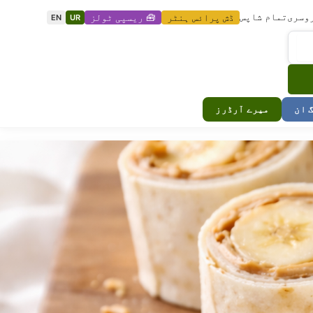
وسری
تمام شاپس
ڈش پرائس ہنٹر
🧰 ریسپی ٹولز
EN
UR
گ ان
میرے آرڈرز