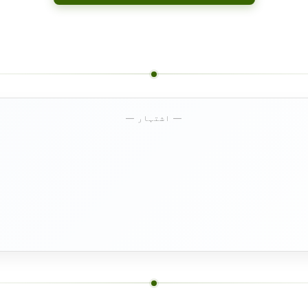
— اشتہار —