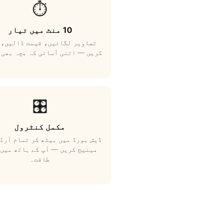
⏱️
10 منٹ میں تیار
تصاویر لگائیں، قیمت ڈالیں، 
کریں — اتنی آسانی کہ بچہ بھی 
🎛️
مکمل کنٹرول
ڈیش بورڈ میں بیٹھ کر تمام آرڈ
مینیج کریں — آپ کے ہاتھ میں 
طاقت۔