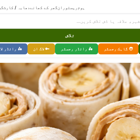
ہوم
ریستوران
گھر کے کھانے
دھابہ / کارٹ
گر
تلاش
🧑 گاہک رجسٹر
🛵 رائڈر رجسٹر
🔑 لاگ ان
🛵 رائڈر لا