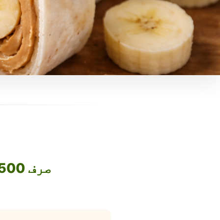
صرف 1500 روپے میں اپنا فوڈ بزنس آن لائن لے جائیں