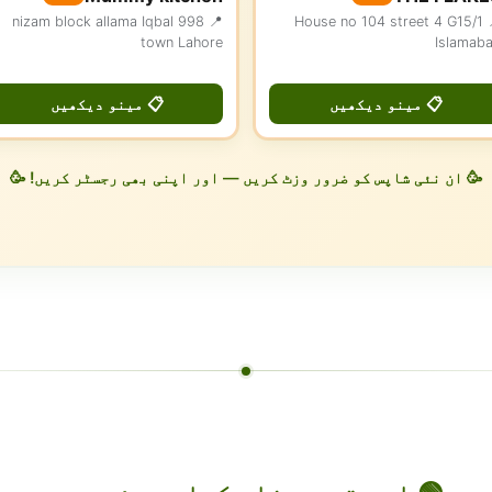
📍 998 nizam block allama Iqbal
📍 House no 104 street 4 G15/1
town Lahore
Islamab
📋 مینو دیکھیں
📋 مینو دیکھیں
🥳 ان نئی شاپس کو ضرور وزٹ کریں — اور اپنی بھی رجسٹر کریں! 🥳