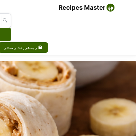
Recipes Master
🔍
🏨 ریسٹورنٹ رجسٹر