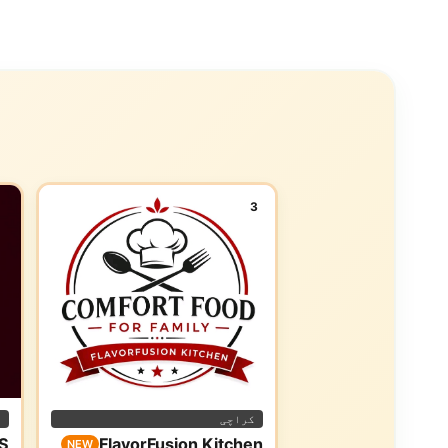
3
کراچی
ا
S
FlavorFusion Kitchen
NEW