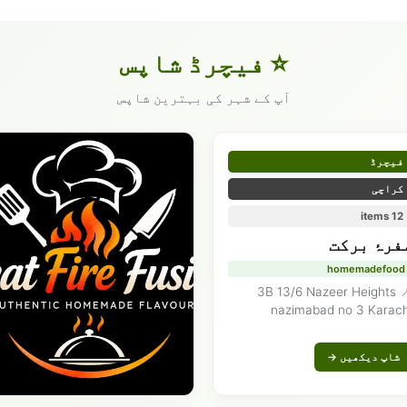
⭐ فیچرڈ شاپس
آپ کے شہر کی بہترین شاپس
فیچرڈ
کراچی
12 items
فرۂ برکت
homemadefood
📍 3B 13/6 Nazeer Heights
nazimabad no 3 Karach
شاپ دیکھیں →