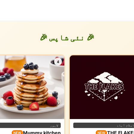
🎉 نئی شاپس 🎉
4
سلام آباد
لاہور
Mummy kitchen
THE FLAKE
NEW
NEW