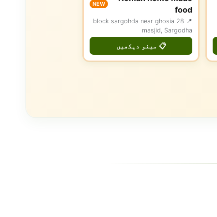
NEW
food
📍 28 block sargohda near ghosia
masjid, Sargodha
📋 مینو دیکھیں