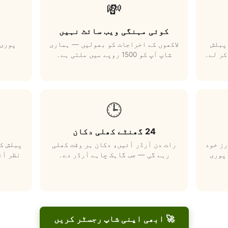
💸
کوئی مہنگی ویب سائٹ نہیں
پبلش
لاکھوں کے اخراجات کو بھولیں — ہماری
پوری 
کر لے۔
شاپ آپ کو 1500 روپے میں ملتی ہے۔
🕒
24 گھنٹے کھلی دکان
رز خود
رات دن آرڈر آئیں، دکان ہر وقت کھلی
پبلش کر
پوری
رہے گی — جب گاہک چاہے آرڈر دے۔
نظر آئ
🚀 ابھی اپنی شاپ رجسٹر کریں