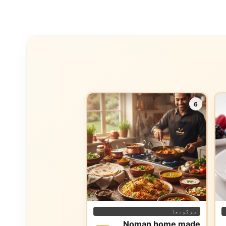
6
سرگودھا
Noman home made