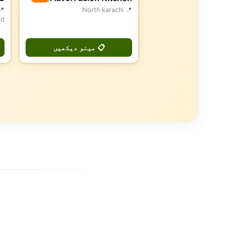
📍 North karachi
ad
📋 مینو دیکھیں