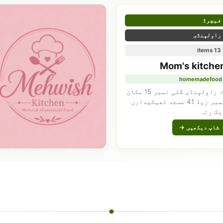
فیچرڈ
راولپنڈی
13 items
Mom's kitche
homemadefood
📍 راولپنڈی گلی نمبر 15 مکان
نمبر زیڈ 41 مسجد ٹھیکیدارں
وک رتہ
شاپ دیکھیں →