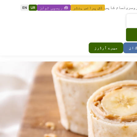
وسری
تمام شاپس
ڈش پرائس ہنٹر
🧰 ریسپی ٹولز
EN
UR
گ ان
میرے آرڈرز