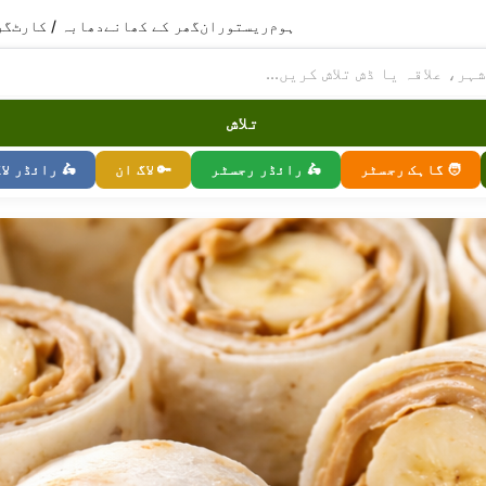
ہوم
ریستوران
گھر کے کھانے
دھابہ / کارٹ
گر
تلاش
🧑 گاہک رجسٹر
🛵 رائڈر رجسٹر
🔑 لاگ ان
🛵 رائڈر لا