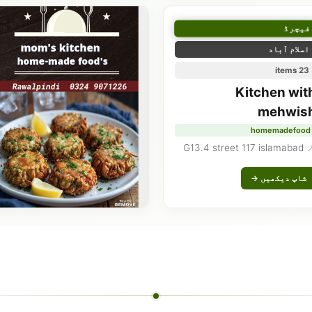
فیچرڈ
اسلام آباد
23 items
Kitchen wit
mehwis
homemadefood
📍 G13.4 street 11
شاپ دیکھیں →