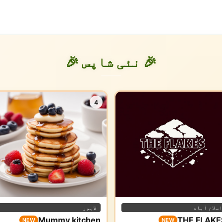
🎉 نئی شاپس 🎉
4
سلام آباد
لاہور
Mummy kitchen
THE FLAKE
NEW
NEW