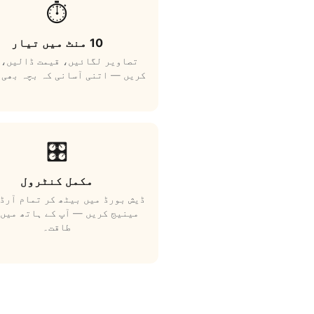
⏱️
10 منٹ میں تیار
تصاویر لگائیں، قیمت ڈالیں، 
کریں — اتنی آسانی کہ بچہ بھی 
🎛️
مکمل کنٹرول
ڈیش بورڈ میں بیٹھ کر تمام آرڈ
مینیج کریں — آپ کے ہاتھ میں 
طاقت۔