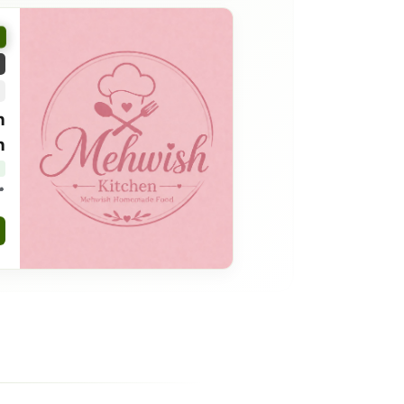
h
h
7 islamabad