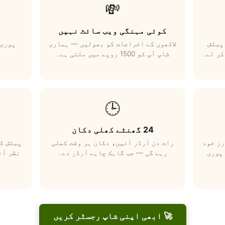
💸
کوئی مہنگی ویب سائٹ نہیں
پبلش
لاکھوں کے اخراجات کو بھولیں — ہماری
پوری 
کر لے۔
شاپ آپ کو 1500 روپے میں ملتی ہے۔
🕒
24 گھنٹے کھلی دکان
رز خود
رات دن آرڈر آئیں، دکان ہر وقت کھلی
پبلش کر
پوری
رہے گی — جب گاہک چاہے آرڈر دے۔
نظر آئ
🚀 ابھی اپنی شاپ رجسٹر کریں