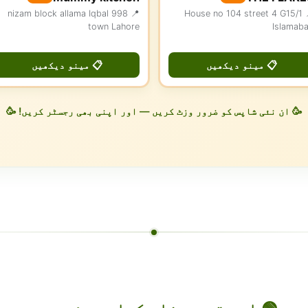
📍 998 nizam block allama Iqbal
📍 House no 104 street 4 G15/1
town Lahore
Islamab
📋 مینو دیکھیں
📋 مینو دیکھیں
🥳 ان نئی شاپس کو ضرور وزٹ کریں — اور اپنی بھی رجسٹر کریں! 🥳