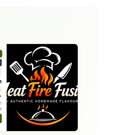
n
b
i