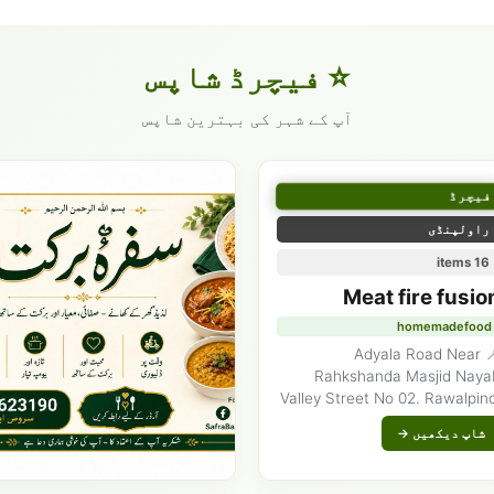
⭐ فیچرڈ شاپس
آپ کے شہر کی بہترین شاپس
فیچرڈ
راولپنڈی
16 items
Meat fire fusio
homemadefood
📍 Adyala Road Near
Rahkshanda Masjid Naya
Valley Street No 02. Rawalpind
شاپ دیکھیں →