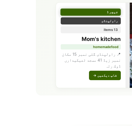
فیچرڈ
راولپنڈی
13 items
Mom's kitchen
homemadefood
📍 راولپنڈی گلی نمبر 15 مکان
نمبر زیڈ 41 مسجد ٹھیکیدارں
ڈوک رتہ
شاپ دیکھیں →