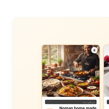
6
سرگودھا
Noman home made