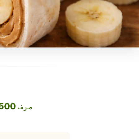
صرف 1500 روپے میں اپنا فوڈ بزنس آن لائن لے جائیں