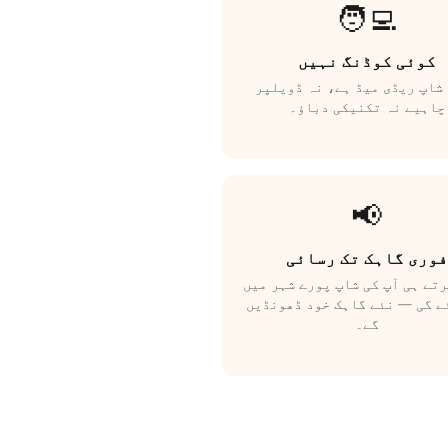
🧑‍💻
کوئی کوڈنگ نہیں
شاپ ریڈی میڈ ہے، نہ ڈویلپر
چاہیے نہ تکنیکی دباؤ۔
📢
فوری گاہک تک رسائی
تے ہی آپ کی شاپ پورے شہر میں
ے گی — نئے گاہک خود ڈھونڈیں
گے۔