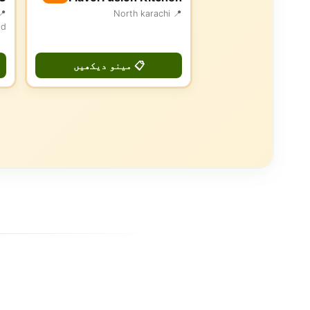
📍 North karachi
ad
📋 مینو دیکھیں