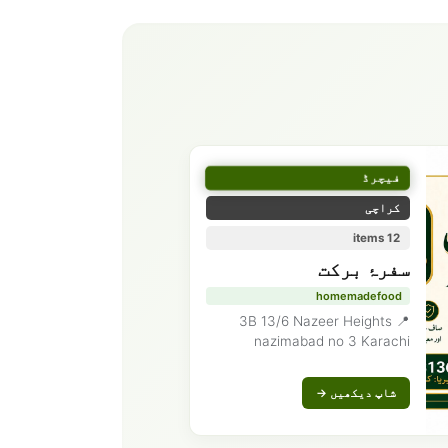
فیچرڈ
کراچی
12 items
سفرۂ برکت
homemadefood
📍 3B 13/6 Nazeer Heights
nazimabad no 3 Karachi
شاپ دیکھیں →