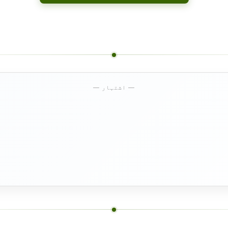
— اشتہار —