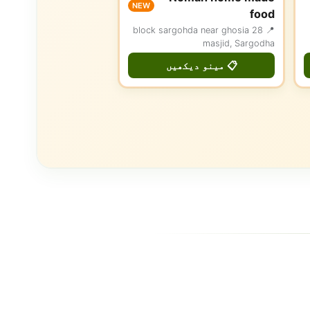
NEW
food
📍 28 block sargohda near ghosia
masjid, Sargodha
📋 مینو دیکھیں