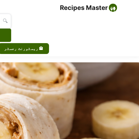
Recipes Master
🔍
🏨 ریسٹورنٹ رجسٹر