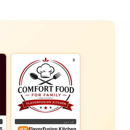
3
کراچی
ا
S
FlavorFusion Kitchen
NEW