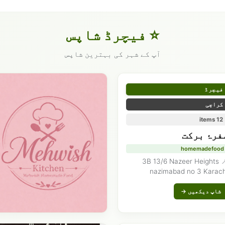
⭐ فیچرڈ شاپس
آپ کے شہر کی بہترین شاپس
فیچرڈ
کراچی
12 items
فرۂ برکت
homemadefood
📍 3B 13/6 Nazeer Heights
nazimabad no 3 Karach
شاپ دیکھیں →