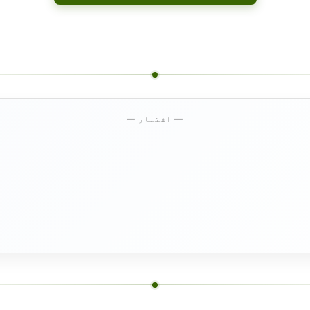
— اشتہار —