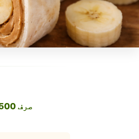
صرف 1500 روپے میں اپنا فوڈ بزنس آن لائن لے جائیں