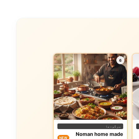
6
سرگودھا
Noman home made
NEW