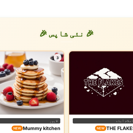
🎉 نئی شاپس 🎉
3
سلام آباد
لاہور
Mummy kitchen
THE FLAKE
NEW
NEW