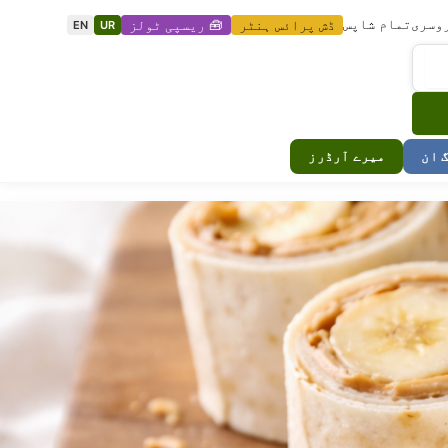
وسری
تمام شاپس
ڈش پرائس ہنٹر
🧰 ریسپی ٹولز
EN
UR
گ ان
میرے آرڈرز