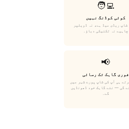
🧑‍💻
کوئی کوڈنگ نہیں
شاپ ریڈی میڈ ہے، نہ ڈویلپر
چاہیے نہ تکنیکی دباؤ۔
📢
فوری گاہک تک رسائی
تے ہی آپ کی شاپ پورے شہر میں
ے گی — نئے گاہک خود ڈھونڈیں
گے۔