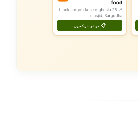
food
📍 28 block sargohda near ghosia
masjid, Sargodha
📋 مینو دیکھیں