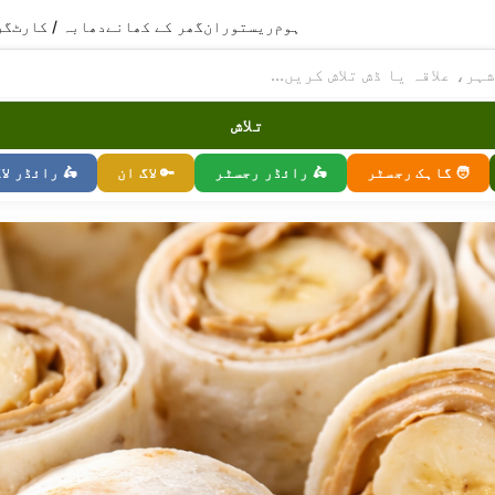
ہوم
ریستوران
گھر کے کھانے
دھابہ / کارٹ
گر
تلاش
🧑 گاہک رجسٹر
🛵 رائڈر رجسٹر
🔑 لاگ ان
🛵 رائڈر لا