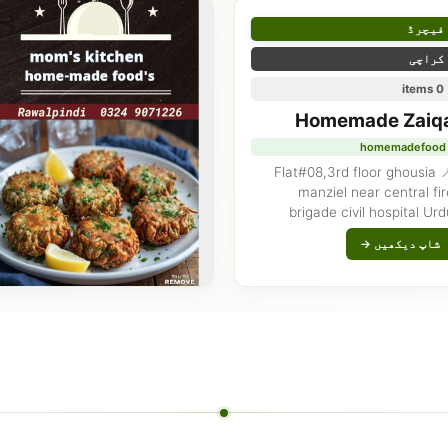
فیچرڈ
کراچی
0 items
Homemade Zaiq
homemadefood
📍 Flat#08,3rd floor ghousia
manziel near central fi
brigade civil hospital Ur
university hira lal ganatra ro
شاپ دیکھیں →
Karach