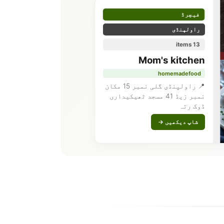
فیچرڈ
راولپنڈی
13 items
Mom's kitchen
homemadefood
📍 راولپنڈی گلی نمبر 15 مکان
نمبر زیڈ 41 مسجد ٹھیکیدارں
ڈوک رتہ
شاپ دیکھیں →