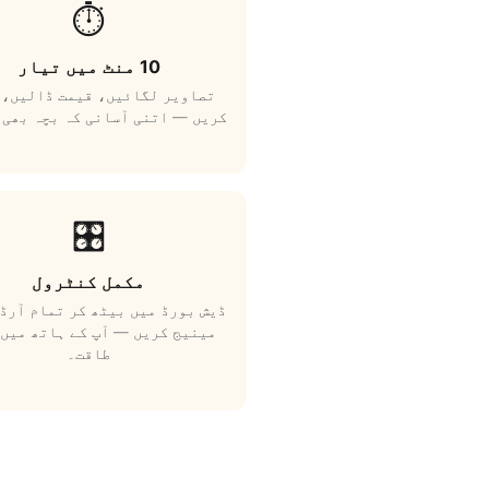
⏱️
10 منٹ میں تیار
تصاویر لگائیں، قیمت ڈالیں، 
کریں — اتنی آسانی کہ بچہ بھی 
🎛️
مکمل کنٹرول
ڈیش بورڈ میں بیٹھ کر تمام آرڈ
مینیج کریں — آپ کے ہاتھ میں 
طاقت۔