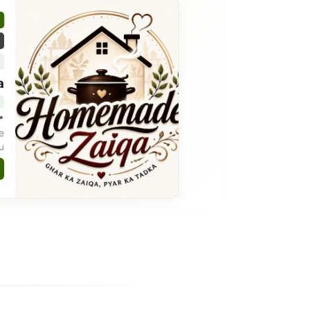
a
re
du
ad
i