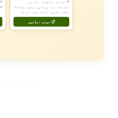
📍 جامعہ فاطمتہ الزہرا
للبنات نزد پرانی ریلوے پھاٹک
ad
محلہ محمود آباد حسن ابدال
📋 مینو دیکھیں