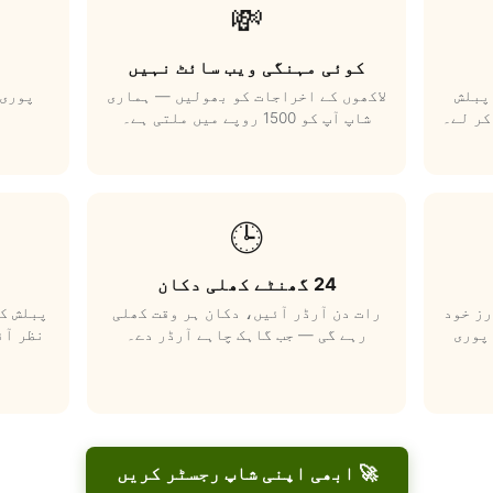
💸
کوئی مہنگی ویب سائٹ نہیں
پبلش
لاکھوں کے اخراجات کو بھولیں — ہماری
پوری 
کر لے۔
شاپ آپ کو 1500 روپے میں ملتی ہے۔
🕒
24 گھنٹے کھلی دکان
رز خود
رات دن آرڈر آئیں، دکان ہر وقت کھلی
پبلش کر
پوری
رہے گی — جب گاہک چاہے آرڈر دے۔
نظر آئ
🚀 ابھی اپنی شاپ رجسٹر کریں