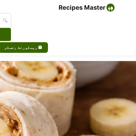
Recipes Master
🔍
🏨 ریسٹورنٹ رجسٹر