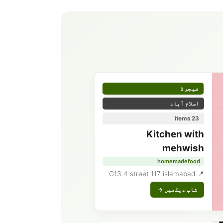
فیچرڈ
اسلام آباد
23 items
Kitchen with
mehwish
homemadefood
📍 G13.4 street 117 islamabad
شاپ دیکھیں →