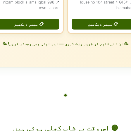
📍 998 nizam block allama Iqbal
📍 House no 104 street 4 G15/1
town Lahore
Islamab
📋 مینو دیکھیں
📋 مینو دیکھیں
🥳 ان نئی شاپس کو ضرور وزٹ کریں — اور اپنی بھی رجسٹر کریں! 🥳
🟢 اس وقت یہ شاپ کھلی ہوئی ہیں