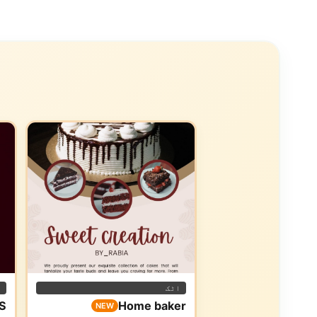
اٹک
ا
S
Home baker
NEW