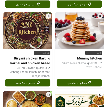
📋 مینو دیکھیں
📋 مینو دیکھیں
6
3
لاہور
کراچی
Biryani chicken Barbi q
Mummy kitchen
karhai and chicken bread
📍 998 nizam block allama Iqbal
town Lahore
📍 G5/70 Clayton quarters
Jahangir road karachi near moti
masjid karachi.
📋 مینو دیکھیں
📋 مینو دیکھیں
13
12