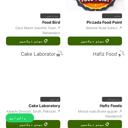
سکھر
بہاولپور
Food Bird
Pirzada Food Point
📍 Darzi Markit Satellite Town
📍 Waretar Road Sukkur
Bahawalpur
📋 مینو دیکھیں
📋 مینو دیکھیں
10
5
راولپنڈی
کراچی
Cake Laboratory
Hafiz Foods
📍 Karachi Division, Sindh, Pakistan
📍 Misrial road dhoke gujjran
Rawalpindi
واٹس ایپ
📋 مینو دیکھیں
📋 مینو دیکھیں