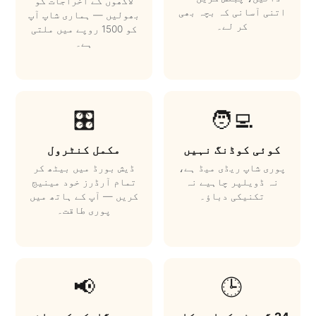
لاکھوں کے اخراجات کو
اتنی آسانی کہ بچہ بھی
بھولیں — ہماری شاپ آپ
کر لے۔
کو 1500 روپے میں ملتی
ہے۔
🎛️
🧑‍💻
کوئی کوڈنگ نہیں
مکمل کنٹرول
پوری شاپ ریڈی میڈ ہے،
ڈیش بورڈ میں بیٹھ کر
نہ ڈویلپر چاہیے نہ
تمام آرڈرز خود مینیج
تکنیکی دباؤ۔
کریں — آپ کے ہاتھ میں
پوری طاقت۔
📢
🕒