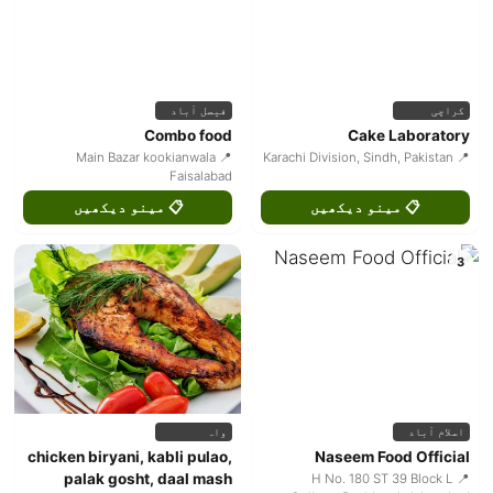
کراچی
فیصل آباد
Combo food
Cake Laboratory
📍 Main Bazar kookianwala
📍 Karachi Division, Sindh, Pakistan
Faisalabad
📋 مینو دیکھیں
📋 مینو دیکھیں
3
اسلام آباد
واہ
chicken biryani, kabli pulao,
Naseem Food Official
palak gosht, daal mash
📍 H No. 180 ST 39 Block L