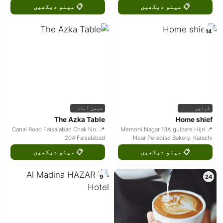
📋 مینو دیکھیں
📋 مینو دیکھیں
14
کراچی
فیصل آباد
The Azka Table
Home shief
📍 Canal Road Faisalabad Chak No.
📍 Memoni Nagar 13A gulzare Hijri
204 Faisalabad
Near Peradise Bakery, Karachi
📋 مینو دیکھیں
📋 مینو دیکھیں
9
24