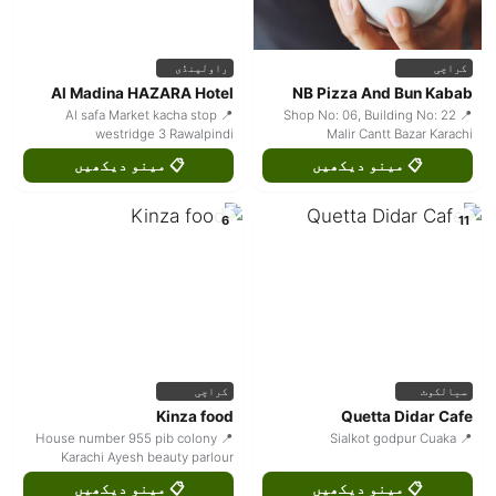
کراچی
راولپنڈی
Al Madina HAZARA Hotel
NB Pizza And Bun Kabab
📍 Al safa Market kacha stop
📍 Shop No: 06, Building No: 22
westridge 3 Rawalpindi
Malir Cantt Bazar Karachi
📋 مینو دیکھیں
📋 مینو دیکھیں
6
11
سیالکوٹ
کراچی
Kinza food
Quetta Didar Cafe
📍 House number 955 pib colony
📍 Sialkot godpur Cuaka
Karachi Ayesh beauty parlour
📋 مینو دیکھیں
📋 مینو دیکھیں