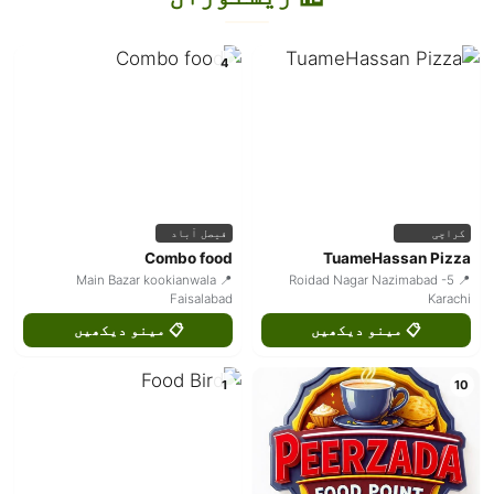
4
کراچی
فیصل آباد
Combo food
TuameHassan Pizza
📍 Main Bazar kookianwala
📍 Roidad Nagar Nazimabad -5
Faisalabad
Karachi
📋 مینو دیکھیں
📋 مینو دیکھیں
1
10