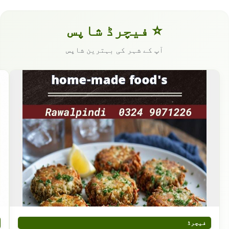
⭐ فیچرڈ شاپس
آپ کے شہر کی بہترین شاپس
فیچرڈ