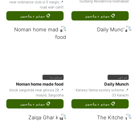
Gulberg Residencia Islamabad
📍 near ordinance club d-5 nargis
road wah cantt
📋 مینو دیکھیں
📋 مینو دیکھیں
6
4
کراچی
سرگودھا
Noman home made food
Daily Munch
📍 28 block sargohda near ghosia
📍 Kaneez fatma society scheme
masjid, Sargodha
33 Karachi
📋 مینو دیکھیں
📋 مینو دیکھیں
14
1