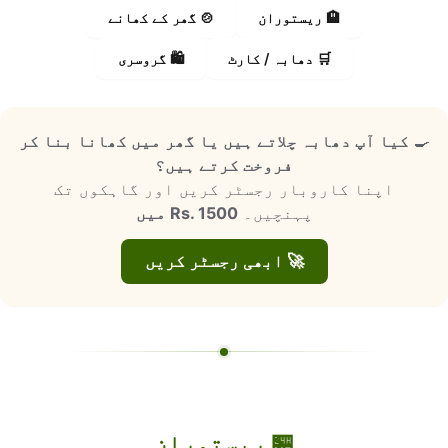
🏨 ریستوران
🍲 گھر کے کھانے
🛒 دھابہ / کارٹ
🛍️ گروسری
🍳
کیا آپ دھابہ چلاتے ہیں یا گھر میں کھانا بنا کر
فروخت کرتے ہیں؟
اپنا کاروبار رجسٹر کریں اور گاہکوں تک
پہنچیں۔
Rs. 1500 میں
🚀 ابھی رجسٹر کریں
🏪 ریستوران