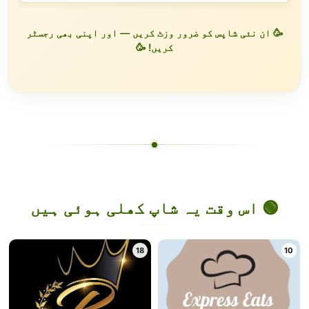
🥳 ان نئی شاپس کو ضرور وزٹ کریں — اور اپنی بھی رجسٹر
کریں! 🥳
🟢 اس وقت یہ شاپ کھلی ہوئی ہیں
18
10