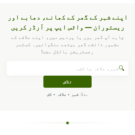
اپنے شہر کے گھر کے کھانے، دھابے اور
ریستوران — واٹس ایپ پر آرڈر کریں
چاہے آپ گھر ہوں یا پردیس میں، اپنے علاقے کے
مشہور ذائقے گھر بیٹھے منگوائیں۔ کسٹمر
رجسٹریشن بالکل مفت!
🔍
تلاش
مثلاً:
شہر
•
علاقہ
•
ڈش