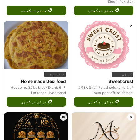
Sindh, Pakistan
📋 مینو دیکھیں
📋 مینو دیکھیں
2
کراچی
حیدرآباد
Home made Desi food
Sweet crust
📍 House no 321/c block D unit 6
📍 2/18A Shah Faisal colony no 2
Latifabad Hyderabad
near post office Karachi
📋 مینو دیکھیں
📋 مینو دیکھیں
18
5