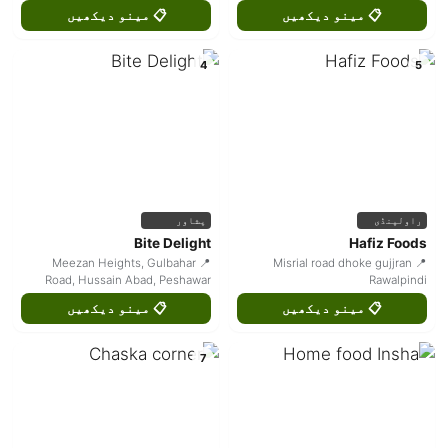
📋 مینو دیکھیں
📋 مینو دیکھیں
4
5
راولپنڈی
پشاور
Bite Delight
Hafiz Foods
📍 Meezan Heights, Gulbahar
📍 Misrial road dhoke gujjran
Road, Hussain Abad, Peshawar
Rawalpindi
📋 مینو دیکھیں
📋 مینو دیکھیں
7