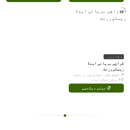
25
اسلام آباد
کراچی بریانی اینڈ
ریسٹوررنٹ
📍 لطیف پلازہ جناح سپر مارکیٹ
F/7 مرکز اسلام آباد
📋 مینو دیکھیں