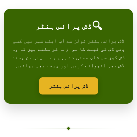
🔍
ڈش پرائس ہنٹر
ڈش پرائس ہنٹر ٹولز سے آپ اپنے شہر میں کسی
بھی ڈش کی قیمت کا موازنہ کر سکتے ہیں کہ وہ
ڈش کون سی شاپ سستی دے رہی ہے۔ اپنی من پسند
ڈش بھی انجوائے کریں اور پیسے بھی بچائیں۔
ڈش پرائس ہنٹر