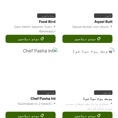
لاہور
بہاولپور
Food Bird
Aqeel Butt
📍 Darzi Markit Satellite Town
📍 Sabzar Multan rod Lahore
Bahawalpur
📋 مینو دیکھیں
📋 مینو دیکھیں
15
کراچی
کراچی
یوسف ہوم میڈ فوڈ
Chef Pasha Int
📍 عسکری پارک عقب فیضان مدینہ
📍 Nazimabad no.2 Karachi
سبزی منڈی کراچی
📋 مینو دیکھیں
📋 مینو دیکھیں