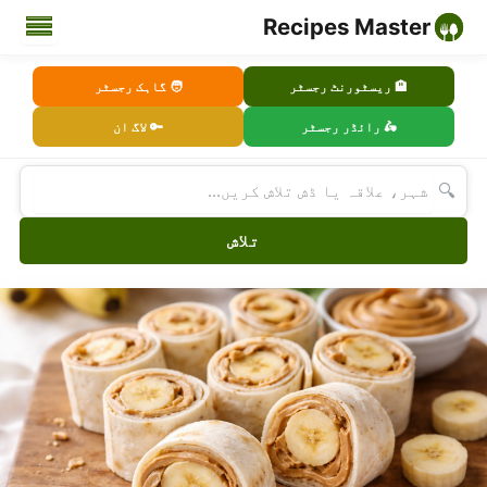
Recipes Master
🏨 ریسٹورنٹ رجسٹر
🧑 گاہک رجسٹر
🛵 رائڈر رجسٹر
🔑 لاگ ان
🔍
تلاش