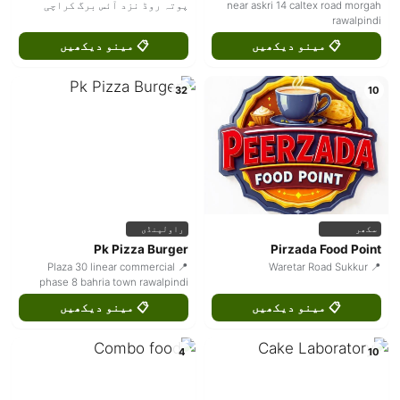
near askri 14 caltex road morgah
پوتہ روڈ نزد آئس برگ کراچی
rawalpindi
📋 مینو دیکھیں
📋 مینو دیکھیں
32
10
سکھر
راولپنڈی
Pk Pizza Burger
Pirzada Food Point
📍 Plaza 30 linear commercial
📍 Waretar Road Sukkur
phase 8 bahria town rawalpindi
📋 مینو دیکھیں
📋 مینو دیکھیں
4
10