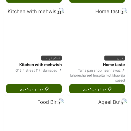
23
2
لاہور
اسلام آباد
Kitchen with mehwish
Home taste
📍 G13.4 street 117 islamabad
📍 Talha pan shop near nawaz
lahoreshareef hospital kot khawaja
saeed
📋 مینو دیکھیں
📋 مینو دیکھیں
1
2