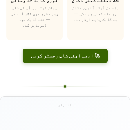
24 گھنٹے کھلی دکان
فوری گاہک تک رسائی
رات دن آرڈر آئیں، دکان
پبلش کرتے ہی آپ کی شاپ
ہر وقت کھلی رہے گی —
پورے شہر میں نظر آئے گی
جب گاہک چاہے آرڈر دے۔
— نئے گاہک خود
ڈھونڈیں گے۔
🚀 ابھی اپنی شاپ رجسٹر کریں
— اشتہار —