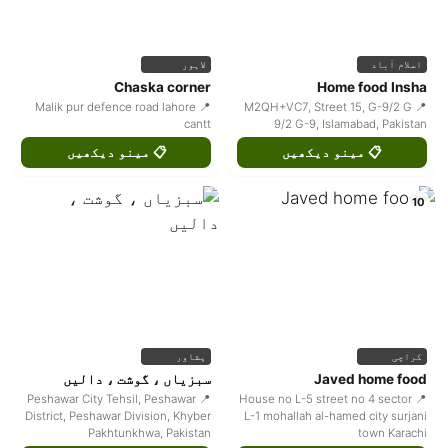
اسلام آباد
لاہور
Chaska corner
Home food Insha
📍 Malik pur defence road lahore
📍 M2QH+VC7, Street 15, G-9/2 G
cantt
9/2 G-9, Islamabad, Pakistan
📋 مینو دیکھیں
📋 مینو دیکھیں
10
کراچی
پشاور
Javed home food
سبزیاں ، گوشت ، دالیں
📍 Peshawar City Tehsil, Peshawar
📍 House no L-5 street no 4 sector
District, Peshawar Division, Khyber
L-1 mohallah al-hamed city surjani
Pakhtunkhwa, Pakistan
town Karachi