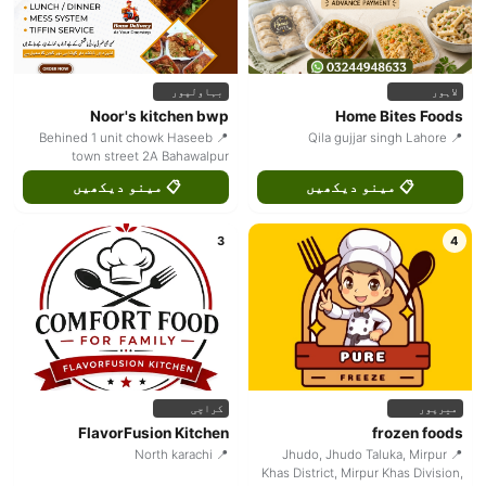
لاہور
بہاولپور
Noor's kitchen bwp
Home Bites Foods
📍 Behined 1 unit chowk Haseeb
📍 Qila gujjar singh Lahore
town street 2A Bahawalpur
📋 مینو دیکھیں
📋 مینو دیکھیں
3
4
میرپور
کراچی
FlavorFusion Kitchen
frozen foods
📍 North karachi
📍 Jhudo, Jhudo Taluka, Mirpur
Khas District, Mirpur Khas Division,