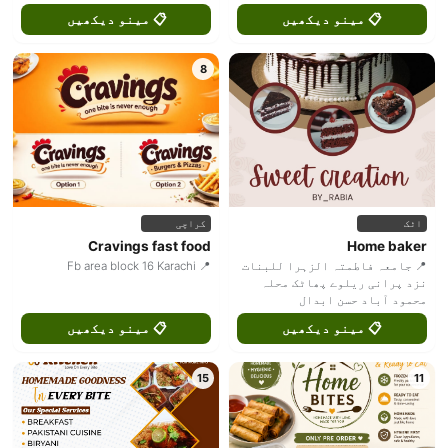
📋 مینو دیکھیں
📋 مینو دیکھیں
8
اٹک
کراچی
Cravings fast food
Home baker
📍 جامعہ فاطمتہ الزہرا للبنات
📍 Fb area block 16 Karachi
نزد پرانی ریلوے پھاٹک محلہ
محمود آباد حسن ابدال
📋 مینو دیکھیں
📋 مینو دیکھیں
15
11