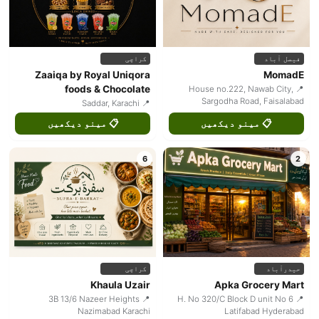
فیصل آباد
کراچی
Zaaiqa by Royal Uniqora
MomadE
foods & Chocolate
📍 House no.222, Nawab City,
Sargodha Road, Faisalabad
📍 Saddar, Karachi
📋 مینو دیکھیں
📋 مینو دیکھیں
6
2
حیدرآباد
کراچی
Khaula Uzair
Apka Grocery Mart
📍 3B 13/6 Nazeer Heights
📍 H. No 320/C Block D unit No 6
Nazimabad Karachi
Latifabad Hyderabad