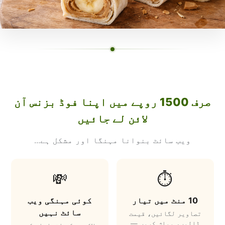
صرف 1500 روپے میں اپنا فوڈ بزنس آن
لائن لے جائیں
ویب سائٹ بنوانا مہنگا اور مشکل ہے...
💸
⏱️
10 منٹ میں تیار
کوئی مہنگی ویب
سائٹ نہیں
تصاویر لگائیں، قیمت
ڈالیں، پبلش کریں —