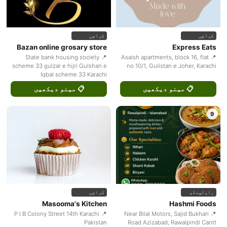
کراچی
کراچی
Bazan online grosary store
Express Eats
📍 State bank housing society
📍 Asaish apartments, block 16, flat
scheme 33 gulzar e hijri Gulshan e
no 10/1, Gulistan e Joher, Karachi
Iqbal scheme 33 Karachi
📋 مینو دیکھیں
📋 مینو دیکھیں
9
راولپنڈی
کراچی
Masooma's Kitchen
Hashmi Foods
📍 P I B Colony Street 14th Karachi
📍 Near Bilal Motors, Sajid Bukhari
Pakistan
Road Azizabad, Rawalpindi Cantt