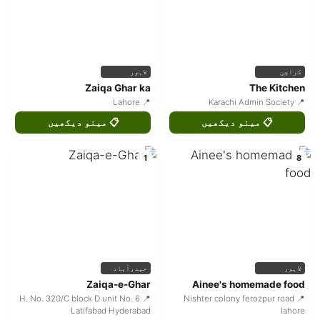
کراچی
لاہور
Zaiqa Ghar ka
The Kitchen
📍 Lahore
📍 Karachi Admin Society
📋 مینو دیکھیں
📋 مینو دیکھیں
1
8
لاہور
حیدرآباد
Zaiqa-e-Ghar
Ainee's homemade food
📍 H. No. 320/C block D unit No. 6
📍 Nishter colony ferozpur road
Latifabad Hyderabad
lahore