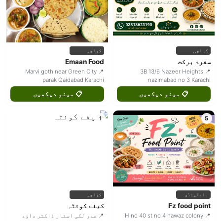
کراچی
کراچی
سفرۂ برکت
Emaan Food
📍 Marvi goth near Green City
📍 3B 13/6 Nazeer Heights
parak Qaidabad Karachi
nazimabad no 3 Karachi
📋 مینو دیکھیں
📋 مینو دیکھیں
1
5
راولپنڈی
کراچی
Fz food point
کیفے کوئٹہ
📍 H no 40 st no 4 nawaz colony
📍 صدر لکی اسٹار ڈاکٹر داؤد