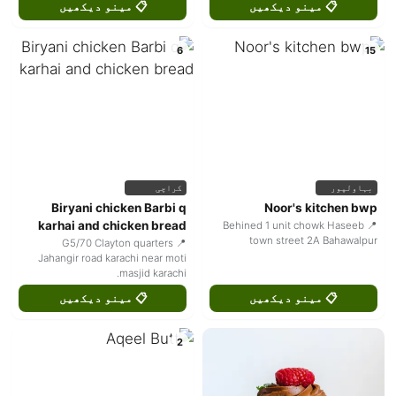
📋 مینو دیکھیں
📋 مینو دیکھیں
6
15
بہاولپور
کراچی
Biryani chicken Barbi q
Noor's kitchen bwp
karhai and chicken bread
📍 Behined 1 unit chowk Haseeb
town street 2A Bahawalpur
📍 G5/70 Clayton quarters
Jahangir road karachi near moti
masjid karachi.
📋 مینو دیکھیں
📋 مینو دیکھیں
2