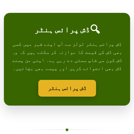
🔍
ڈش پرائس ہنٹر
ڈش پرائس ہنٹر ٹولز سے آپ اپنے شہر میں کسی
بھی ڈش کی قیمت کا موازنہ کر سکتے ہیں کہ وہ
ڈش کون سی شاپ سستی دے رہی ہے۔ اپنی من پسند
ڈش بھی انجوائے کریں اور پیسے بھی بچائیں۔
ڈش پرائس ہنٹر