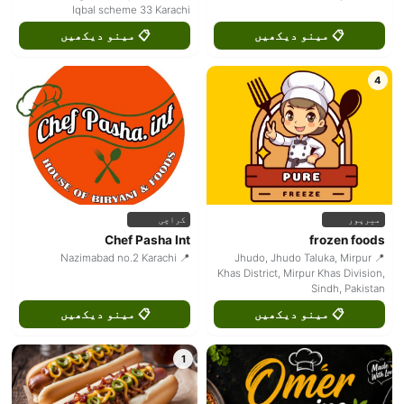
Iqbal scheme 33 Karachi
📋 مینو دیکھیں
📋 مینو دیکھیں
4
میرپور
کراچی
Chef Pasha Int
frozen foods
📍 Nazimabad no.2 Karachi
📍 Jhudo, Jhudo Taluka, Mirpur
Khas District, Mirpur Khas Division,
Sindh, Pakistan
📋 مینو دیکھیں
📋 مینو دیکھیں
1