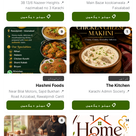
📍 3B 13/6 Nazeer Heights
📍 Main Bazar kookianwala
nazimabad no 3 Karachi
Faisalabad
📋 مینو دیکھیں
📋 مینو دیکھیں
9
1
کراچی
راولپنڈی
Hashmi Foods
The Kitchen
📍 Near Bilal Motors, Sajid Bukhari
📍 Karachi Admin Society
Road Azizabad, Rawalpindi Cantt
📋 مینو دیکھیں
📋 مینو دیکھیں
6
14