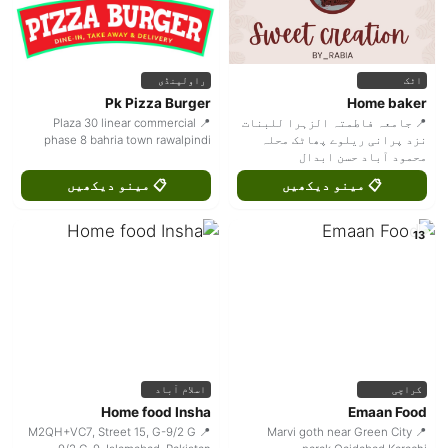
اٹک
راولپنڈی
Pk Pizza Burger
Home baker
📍 جامعہ فاطمتہ الزہرا للبنات
📍 Plaza 30 linear commercial
نزد پرانی ریلوے پھاٹک محلہ
phase 8 bahria town rawalpindi
محمود آباد حسن ابدال
📋 مینو دیکھیں
📋 مینو دیکھیں
13
کراچی
اسلام آباد
Home food Insha
Emaan Food
📍 M2QH+VC7, Street 15, G-9/2 G
📍 Marvi goth near Green City