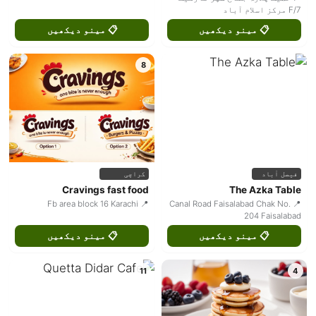
F/7 مرکز اسلام آباد
📋 مینو دیکھیں
📋 مینو دیکھیں
8
فیصل آباد
کراچی
Cravings fast food
The Azka Table
📍 Fb area block 16 Karachi
📍 Canal Road Faisalabad Chak No.
204 Faisalabad
📋 مینو دیکھیں
📋 مینو دیکھیں
11
4