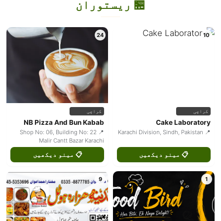
🏪 ریستوران
24
10
کراچی
کراچی
NB Pizza And Bun Kabab
Cake Laboratory
📍 Shop No: 06, Building No: 22
📍 Karachi Division, Sindh, Pakistan
Malir Cantt Bazar Karachi
📋 مینو دیکھیں
📋 مینو دیکھیں
9
1