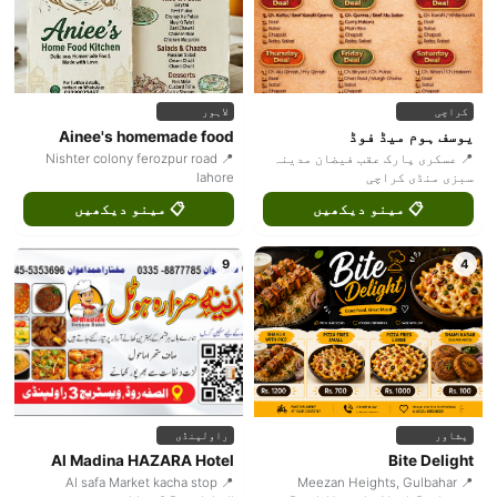
کراچی
لاہور
یوسف ہوم میڈ فوڈ
Ainee's homemade food
📍 عسکری پارک عقب فیضان مدینہ
📍 Nishter colony ferozpur road
سبزی منڈی کراچی
lahore
📋 مینو دیکھیں
📋 مینو دیکھیں
9
4
پشاور
راولپنڈی
Al Madina HAZARA Hotel
Bite Delight
📍 Al safa Market kacha stop
📍 Meezan Heights, Gulbahar