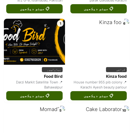
9/2 G-9, Islamabad, Pakistan
parak Qaidabad Karachi
📋 مینو دیکھیں
📋 مینو دیکھیں
1
6
کراچی
بہاولپور
Food Bird
Kinza food
📍 Darzi Markit Satellite Town
📍 House number 955 pib colony
Bahawalpur
Karachi Ayesh beauty parlour
📋 مینو دیکھیں
📋 مینو دیکھیں
5
10