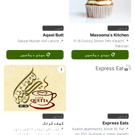
کراچی
لاہور
Aqeel Butt
Masooma's Kitchen
📍 Sabzar Multan rod Lahore
📍 P I B Colony Street 14th Karachi
Pakistan
📋 مینو دیکھیں
📋 مینو دیکھیں
1
10
کراچی
کراچی
Express Eats
کیفے کوئٹہ
📍 Asaish apartments, block 16, flat
📍 صدر لکی اسٹار ڈاکٹر داؤد
no 10/1, Gulistan e Joher, Karachi
پوتہ روڈ نزد آئس برگ کراچی