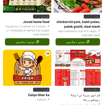
واہ
کراچی
Javed home food
chicken biryani, kabli pulao,
palak gosht, daal mash
📍 House no L-5 street no 4 sector
L-1 mohallah al-hamed city surjani
📍 near ordinance club d-5 nargis
town Karachi
road wah cantt
📋 مینو دیکھیں
📋 مینو دیکھیں
14
25
اسلام آباد
لاہور
کراچی بریانی اینڈ
Zaiqa Ghar ka
ریسٹوررنٹ
📍 Lahore
📍 لطیف پلازہ جناح سپر مارکیٹ