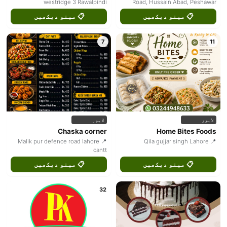
westridge 3 Rawalpindi
Road, Hussain Abad, Peshawar
📋 مینو دیکھیں
📋 مینو دیکھیں
7
11
لاہور
لاہور
Chaska corner
Home Bites Foods
📍 Malik pur defence road lahore
📍 Qila gujjar singh Lahore
cantt
📋 مینو دیکھیں
📋 مینو دیکھیں
32