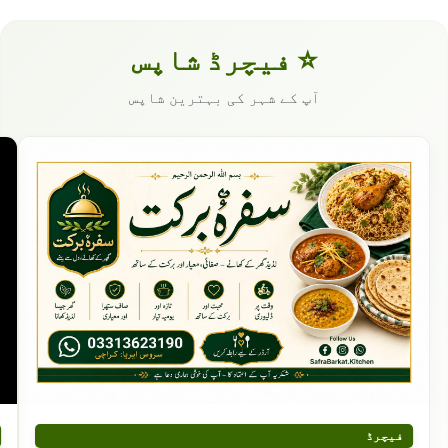
⭐ فیچرڈ شاپس
آپ کے شہر کی بہترین شاپس
فیچرڈ