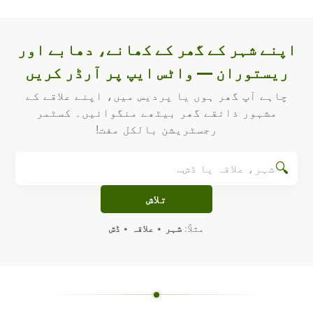
اپنے شہر کے گھر کے کھانے، دھابے اور
ریستوران — واٹس ایپ پر آرڈر کریں
چاہے آپ گھر ہوں یا پردیس میں، اپنے علاقے کے
مشہور ذائقے گھر بیٹھے منگوائیں۔ کسٹمر
رجسٹریشن بالکل مفت!
🔍
تلاش
مثلاً:
شہر
•
علاقہ
•
ڈش