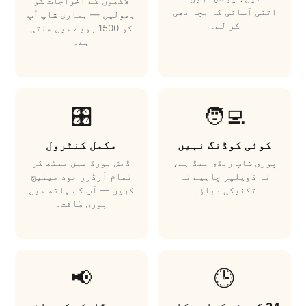
لاکھوں کے اخراجات کو
اتنی آسانی کہ بچہ بھی
بھولیں — ہماری شاپ آپ
کر لے۔
کو 1500 روپے میں ملتی
ہے۔
🎛️
🧑‍💻
کوئی کوڈنگ نہیں
مکمل کنٹرول
پوری شاپ ریڈی میڈ ہے،
ڈیش بورڈ میں بیٹھ کر
نہ ڈویلپر چاہیے نہ
تمام آرڈرز خود مینیج
تکنیکی دباؤ۔
کریں — آپ کے ہاتھ میں
پوری طاقت۔
📢
🕒