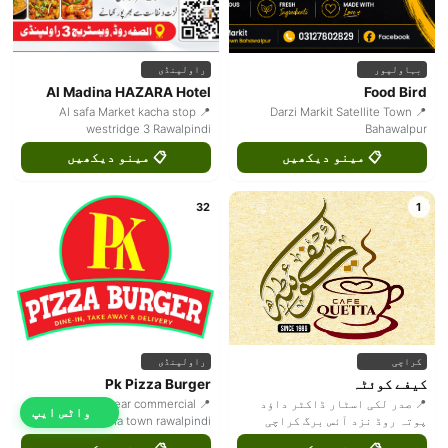
بہاولپور
راولپنڈی
Al Madina HAZARA Hotel
Food Bird
📍 Al safa Market kacha stop
📍 Darzi Markit Satellite Town
westridge 3 Rawalpindi
Bahawalpur
📋 مینو دیکھیں
📋 مینو دیکھیں
32
1
کراچی
راولپنڈی
کیفے کوئٹہ
Pk Pizza Burger
📍 صدر لکی اسٹار ڈاکٹر داؤد
📍 Plaza 30 linear commercial
واٹس ایپ
پوتہ روڈ نزد آئس برگ کراچی
phase 8 bahria town rawalpindi