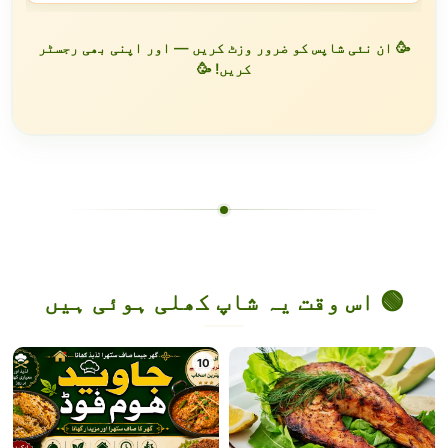
🥳 ان نئی شاپس کو ضرور وزٹ کریں — اور اپنی بھی رجسٹر
کریں! 🥳
🟢 اس وقت یہ شاپ کھلی ہوئی ہیں
10