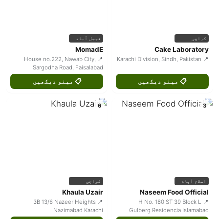
کراچی
فیصل آباد
MomadE
Cake Laboratory
📍 House no.222, Nawab City,
📍 Karachi Division, Sindh, Pakistan
Sargodha Road, Faisalabad
📋 مینو دیکھیں
📋 مینو دیکھیں
6
3
اسلام آباد
کراچی
Khaula Uzair
Naseem Food Official
📍 3B 13/6 Nazeer Heights
📍 H No. 180 ST 39 Block L
Nazimabad Karachi
Gulberg Residencia Islamabad