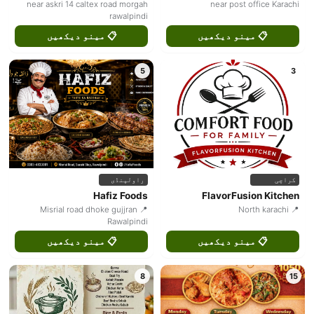
near askri 14 caltex road morgah
near post office Karachi
rawalpindi
📋 مینو دیکھیں
📋 مینو دیکھیں
5
3
کراچی
راولپنڈی
Hafiz Foods
FlavorFusion Kitchen
📍 Misrial road dhoke gujjran
📍 North karachi
Rawalpindi
📋 مینو دیکھیں
📋 مینو دیکھیں
8
15