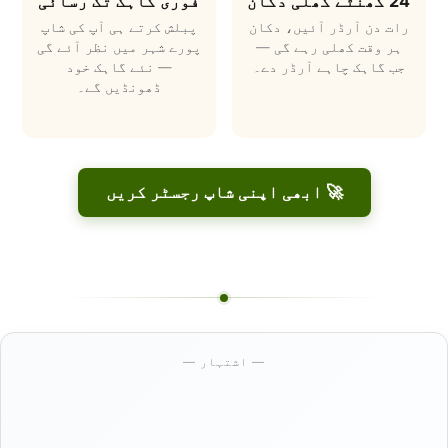
24 گھنٹے کھلی دکان
فوری گاہک تک رسائی
رات دن آرڈر آئیں، دکان
پبلش کرتے ہی آپ کی شاپ
ہر وقت کھلی رہے گی —
پورے شہر میں نظر آئے گی
جب گاہک چاہے آرڈر دے۔
— نئے گاہک خود
ڈھونڈیں گے۔
🚀 ابھی اپنی شاپ رجسٹر کریں
— اشتہار —