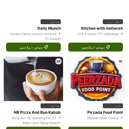
اسلام آباد
کراچی
Daily Munch
Kitchen with mehwish
📍 Kaneez fatma society scheme
📍 G13.4 street 117 islamabad
33 Karachi
📋 مینو دیکھیں
📋 مینو دیکھیں
24
10
سکھر
کراچی
NB Pizza And Bun Kabab
Pirzada Food Point
📍 Shop No: 06, Building No: 22
📍 Waretar Road Sukkur
Malir Cantt Bazar Karachi