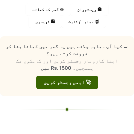
🏨 ریستوران
🍲 گھر کے کھانے
🛒 دھابہ / کارٹ
🛍️ گروسری
🍳
کیا آپ دھابہ چلاتے ہیں یا گھر میں کھانا بنا کر
فروخت کرتے ہیں؟
اپنا کاروبار رجسٹر کریں اور گاہکوں تک
پہنچیں۔
Rs. 1500 میں
🚀 ابھی رجسٹر کریں