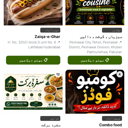
پشاور
حیدرآباد
سبزیاں ، گوشت ، دالیں
Zaiqa-e-Ghar
📍 H. No. 320/C block D unit No. 6
📍 Peshawar City Tehsil, Peshawar
Latifabad Hyderabad
District, Peshawar Division, Khyber
Pakhtunkhwa, Pakistan
📋 مینو دیکھیں
📋 مینو دیکھیں
12
4
فیصل آباد
کراچی
Combo food
سفرۂ برکت