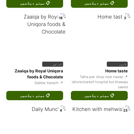
📋 مینو دیکھیں
📋 مینو دیکھیں
18
2
لاہور
کراچی
Zaaiqa by Royal Uniqora
Home taste
foods & Chocolate
📍 Talha pan shop near nawaz
lahoreshareef hospital kot khawaja
📍 Saddar, Karachi
saeed
📋 مینو دیکھیں
📋 مینو دیکھیں
4
23