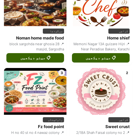
کراچی
سرگودھا
Noman home made food
Home shief
📍 28 block sargohda near ghosia
📍 Memoni Nagar 13A gulzare Hijri
masjid, Sargodha
Near Peradise Bakery, Karachi
📋 مینو دیکھیں
📋 مینو دیکھیں
3
2
کراچی
راولپنڈی
Fz food point
Sweet crust
📍 H no 40 st no 4 nawaz colony
📍 2/18A Shah Faisal colony no 2