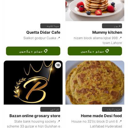
لاہور
سیالکوٹ
Quetta Didar Cafe
Mummy kitchen
📍 Sialkot godpur Cuaka
📍 998 nizam block allama Iqbal
town Lahore
📋 مینو دیکھیں
📋 مینو دیکھیں
18
حیدرآباد
کراچی
Bazan online grosary store
Home made Desi food
📍 State bank housing society
📍 House no 321/c block D unit 6
scheme 33 gulzar e hijri Gulshan e
Latifabad Hyderabad