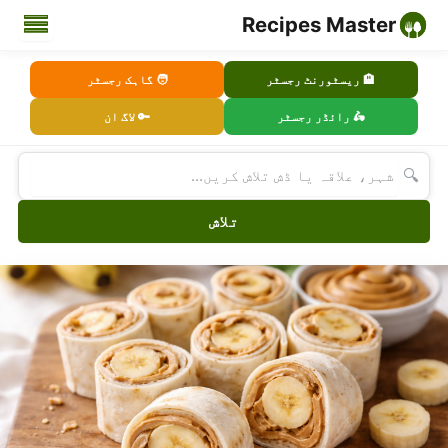
Recipes Master
🏨 ریسٹورنٹ رجسٹر
🧑 گاہک رجسٹر
🛵 رائڈر رجسٹر
🔑 لاگ ان
🔍
تلاش