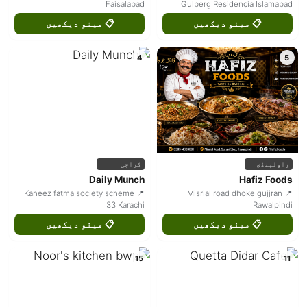
Faisalabad
Gulberg Residencia Islamabad
📋 مینو دیکھیں
📋 مینو دیکھیں
4
5
راولپنڈی
کراچی
Daily Munch
Hafiz Foods
📍 Kaneez fatma society scheme
📍 Misrial road dhoke gujjran
33 Karachi
Rawalpindi
📋 مینو دیکھیں
📋 مینو دیکھیں
15
11