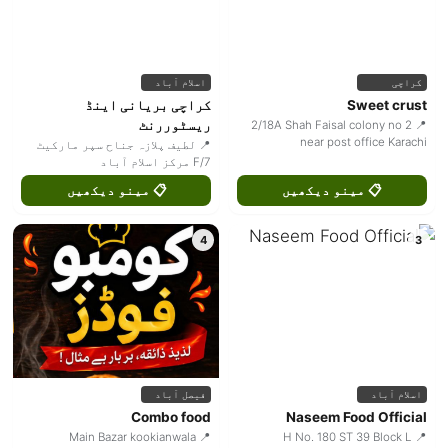
کراچی
اسلام آباد
Sweet crust
کراچی بریانی اینڈ
ریسٹوررنٹ
📍 2/18A Shah Faisal colony no 2
near post office Karachi
📍 لطیف پلازہ جناح سپر مارکیٹ
F/7 مرکز اسلام آباد
📋 مینو دیکھیں
📋 مینو دیکھیں
4
3
اسلام آباد
فیصل آباد
Combo food
Naseem Food Official
📍 Main Bazar kookianwala
📍 H No. 180 ST 39 Block L