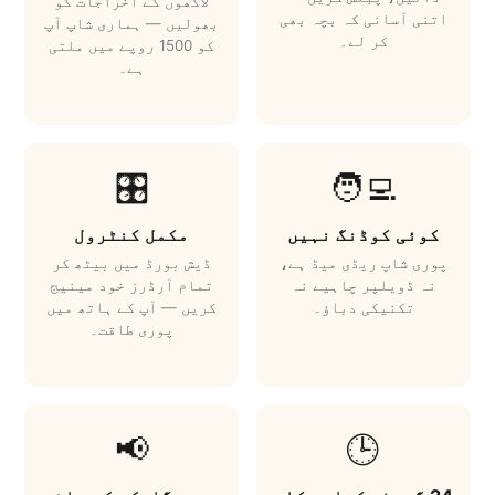
لاکھوں کے اخراجات کو
اتنی آسانی کہ بچہ بھی
بھولیں — ہماری شاپ آپ
کر لے۔
کو 1500 روپے میں ملتی
ہے۔
🎛️
🧑‍💻
کوئی کوڈنگ نہیں
مکمل کنٹرول
پوری شاپ ریڈی میڈ ہے،
ڈیش بورڈ میں بیٹھ کر
نہ ڈویلپر چاہیے نہ
تمام آرڈرز خود مینیج
تکنیکی دباؤ۔
کریں — آپ کے ہاتھ میں
پوری طاقت۔
📢
🕒