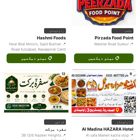
سکھر
راولپنڈی
Hashmi Foods
Pirzada Food Point
📍 Near Bilal Motors, Sajid Bukhari
📍 Waretar Road Sukkur
Road Azizabad, Rawalpindi Cantt
📋 مینو دیکھیں
📋 مینو دیکھیں
12
9
راولپنڈی
کراچی
Al Madina HAZARA Hotel
سفرۂ برکت
📍 3B 13/6 Nazeer Heights
📍 Al safa Market kacha stop