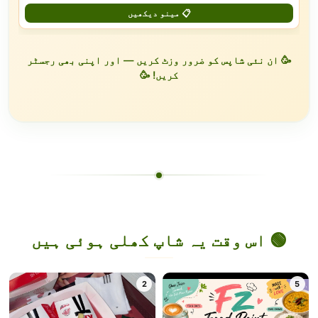
📋 مینو دیکھیں
🥳 ان نئی شاپس کو ضرور وزٹ کریں — اور اپنی بھی رجسٹر
کریں! 🥳
🟢 اس وقت یہ شاپ کھلی ہوئی ہیں
2
5