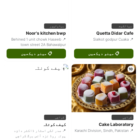
سیالکوٹ
بہاولپور
Noor's kitchen bwp
Quetta Didar Cafe
📍 Behined 1 unit chowk Haseeb
📍 Sialkot godpur Cuaka
town street 2A Bahawalpur
📋 مینو دیکھیں
📋 مینو دیکھیں
1
10
کراچی
کراچی
Cake Laboratory
کیفے کوئٹہ
📍 Karachi Division, Sindh, Pakistan
📍 صدر لکی اسٹار ڈاکٹر داؤد
پوتہ روڈ نزد آئس برگ کراچی