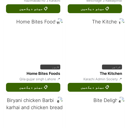
nazimabad no 3 Karachi
westridge 3 Rawalpindi
📋 مینو دیکھیں
📋 مینو دیکھیں
11
1
کراچی
لاہور
Home Bites Foods
The Kitchen
📍 Qila gujjar singh Lahore
📍 Karachi Admin Society
📋 مینو دیکھیں
📋 مینو دیکھیں
6
4