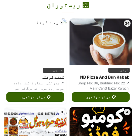
🏪 ریستوران
1
24
کراچی
کراچی
NB Pizza And Bun Kabab
کیفے کوئٹہ
📍 Shop No: 06, Building No: 22
📍 صدر لکی اسٹار ڈاکٹر داؤد
Malir Cantt Bazar Karachi
پوتہ روڈ نزد آئس برگ کراچی
📋 مینو دیکھیں
📋 مینو دیکھیں
9
4