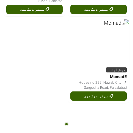
Sindh, Pakistan
📋 مینو دیکھیں
📋 مینو دیکھیں
5
فیصل آباد
MomadE
📍 House no.222, Nawab City,
Sargodha Road, Faisalabad
📋 مینو دیکھیں