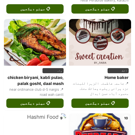
Near Peradise Bakery, Karachi
📋 مینو دیکھیں
📋 مینو دیکھیں
اٹک
واہ
chicken biryani, kabli pulao,
Home baker
palak gosht, daal mash
📍 جامعہ فاطمتہ الزہرا للبنات
نزد پرانی ریلوے پھاٹک محلہ
📍 near ordinance club d-5 nargis
محمود آباد حسن ابدال
road wah cantt
📋 مینو دیکھیں
📋 مینو دیکھیں
9
10