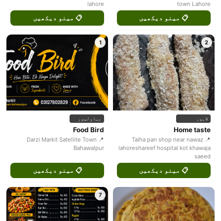
lahore
town Lahore
📋 مینو دیکھیں
📋 مینو دیکھیں
1
2
لاہور
بہاولپور
Food Bird
Home taste
📍 Darzi Markit Satellite Town
📍 Talha pan shop near nawaz
Bahawalpur
lahoreshareef hospital kot khawaja
saeed
📋 مینو دیکھیں
📋 مینو دیکھیں
7