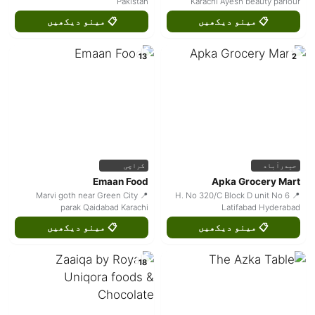
Pakistan
Karachi Ayesh beauty parlour
📋 مینو دیکھیں
📋 مینو دیکھیں
13
2
حیدرآباد
کراچی
Emaan Food
Apka Grocery Mart
📍 Marvi goth near Green City
📍 H. No 320/C Block D unit No 6
parak Qaidabad Karachi
Latifabad Hyderabad
📋 مینو دیکھیں
📋 مینو دیکھیں
18