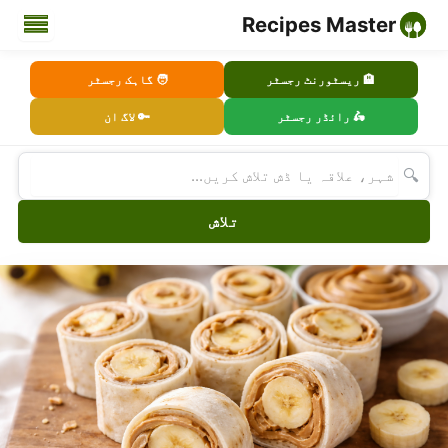
Recipes Master
🏨 ریسٹورنٹ رجسٹر
🧑 گاہک رجسٹر
🛵 رائڈر رجسٹر
🔑 لاگ ان
🔍
تلاش