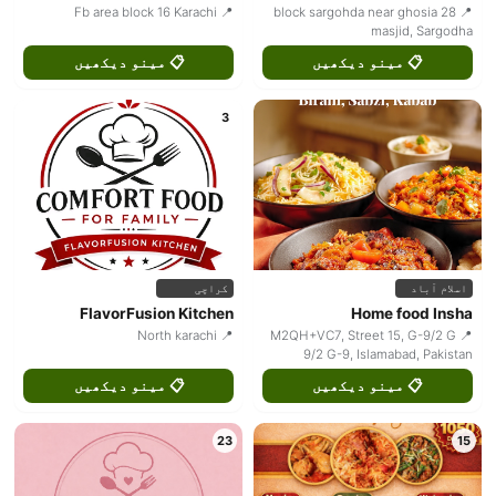
📍 Fb area block 16 Karachi
📍 28 block sargohda near ghosia
masjid, Sargodha
📋 مینو دیکھیں
📋 مینو دیکھیں
3
اسلام آباد
کراچی
FlavorFusion Kitchen
Home food Insha
📍 North karachi
📍 M2QH+VC7, Street 15, G-9/2 G
9/2 G-9, Islamabad, Pakistan
📋 مینو دیکھیں
📋 مینو دیکھیں
23
15