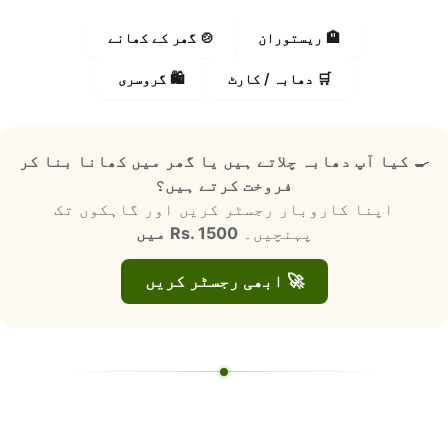
🏨 ریستوران
🍲 گھر کے کھانے
🛒 دھابہ / کارٹ
🛍️ گروسری
🍳
کیا آپ دھابہ چلاتے ہیں یا گھر میں کھانا بنا کر
فروخت کرتے ہیں؟
اپنا کاروبار رجسٹر کریں اور گاہکوں تک
پہنچیں۔
Rs. 1500 میں
🚀 ابھی رجسٹر کریں