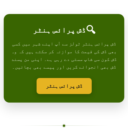
🔍
ڈش پرائس ہنٹر
ڈش پرائس ہنٹر ٹولز سے آپ اپنے شہر میں کسی
بھی ڈش کی قیمت کا موازنہ کر سکتے ہیں کہ وہ
ڈش کون سی شاپ سستی دے رہی ہے۔ اپنی من پسند
ڈش بھی انجوائے کریں اور پیسے بھی بچائیں۔
ڈش پرائس ہنٹر