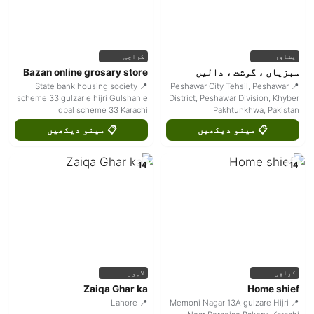
پشاور
کراچی
سبزیاں ، گوشت ، دالیں
Bazan online grosary store
📍 State bank housing society
📍 Peshawar City Tehsil, Peshawar
scheme 33 gulzar e hijri Gulshan e
District, Peshawar Division, Khyber
Iqbal scheme 33 Karachi
Pakhtunkhwa, Pakistan
📋 مینو دیکھیں
📋 مینو دیکھیں
14
14
کراچی
لاہور
Zaiqa Ghar ka
Home shief
📍 Lahore
📍 Memoni Nagar 13A gulzare Hijri