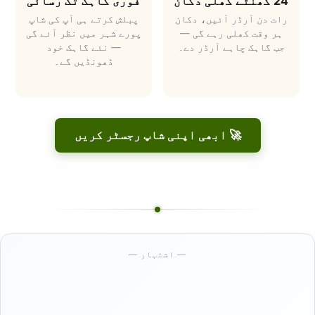
24 گھنٹے کھلی دکان
فوری گاہک تک رسائی
رات دن آرڈر آئیں، دکان
پبلش کرتے ہی آپ کی شاپ
ہر وقت کھلی رہے گی —
پورے شہر میں نظر آئے گی
جب گاہک چاہے آرڈر دے۔
— نئے گاہک خود
ڈھونڈیں گے۔
🚀 ابھی اپنی شاپ رجسٹر کریں
— اشتہار —