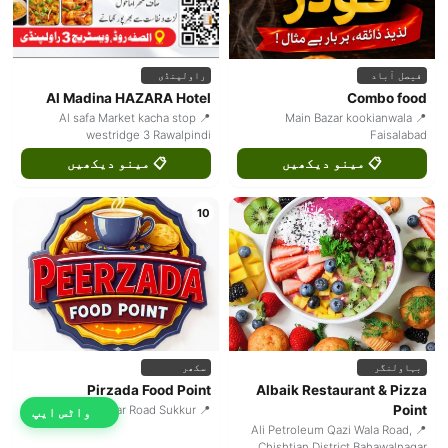
فیصل آباد
راولپنڈی
Al Madina HAZARA Hotel
Combo food
📍 Al safa Market kacha stop
📍 Main Bazar kookianwala
westridge 3 Rawalpindi
Faisalabad
📋 مینو دیکھیں
📋 مینو دیکھیں
10
بہاولنگر
سکھر
Pirzada Food Point
Albaik Restaurant & Pizza
Point
📍 Waretar Road Sukkur
واٹس ایپ
📍 Ali Petroleum Qazi Wala Road,
Chishtian District Bahawalnagar