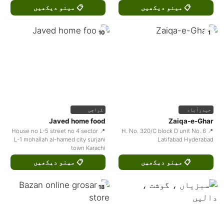
📋 مینو دیکھیں
📋 مینو دیکھیں
10
1
حیدرآباد
کراچی
Javed home food
Zaiqa-e-Ghar
📍 House no L-5 street no 4 sector
📍 H. No. 320/C block D unit No. 6
L-1 mohallah al-hamed city surjani
Latifabad Hyderabad
town Karachi
📋 مینو دیکھیں
📋 مینو دیکھیں
18