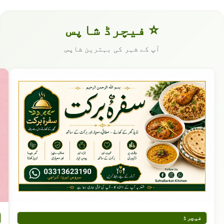
⭐ فیچرڈ شاپس
آپ کے شہر کی بہترین شاپس
فیچرڈ