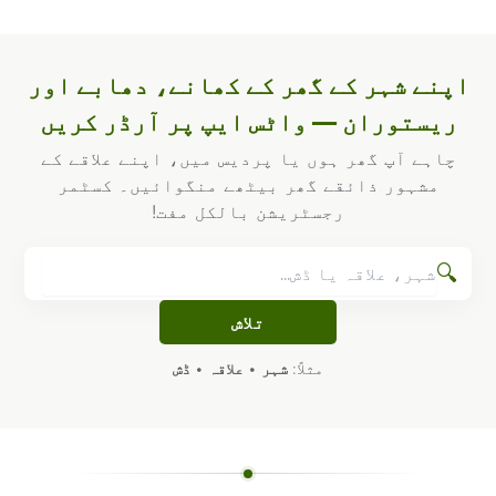
اپنے شہر کے گھر کے کھانے، دھابے اور
ریستوران — واٹس ایپ پر آرڈر کریں
چاہے آپ گھر ہوں یا پردیس میں، اپنے علاقے کے
مشہور ذائقے گھر بیٹھے منگوائیں۔ کسٹمر
رجسٹریشن بالکل مفت!
🔍
تلاش
مثلاً:
شہر
•
علاقہ
•
ڈش