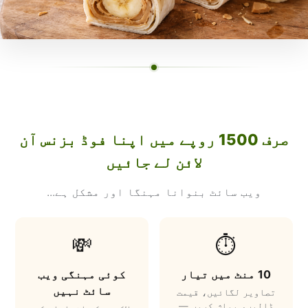
صرف 1500 روپے میں اپنا فوڈ بزنس آن
لائن لے جائیں
ویب سائٹ بنوانا مہنگا اور مشکل ہے...
💸
⏱️
10 منٹ میں تیار
کوئی مہنگی ویب
سائٹ نہیں
تصاویر لگائیں، قیمت
ڈالیں، پبلش کریں —