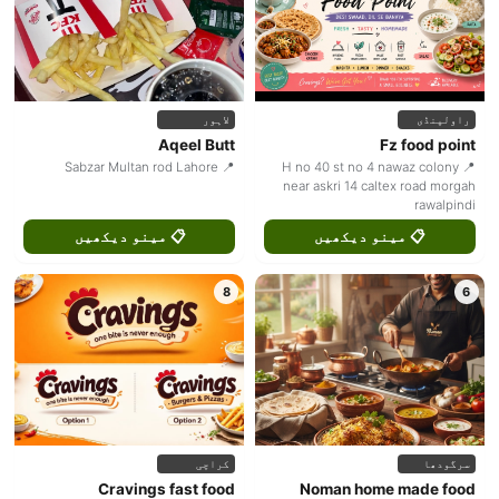
راولپنڈی
لاہور
Aqeel Butt
Fz food point
📍 Sabzar Multan rod Lahore
📍 H no 40 st no 4 nawaz colony
near askri 14 caltex road morgah
rawalpindi
📋 مینو دیکھیں
📋 مینو دیکھیں
8
6
سرگودھا
کراچی
Cravings fast food
Noman home made food