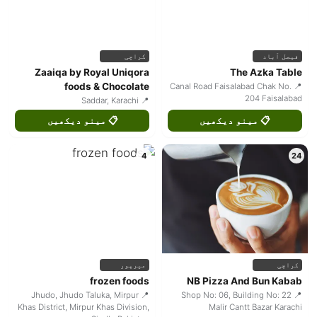
فیصل آباد
کراچی
Zaaiqa by Royal Uniqora
The Azka Table
foods & Chocolate
📍 Canal Road Faisalabad Chak No.
204 Faisalabad
📍 Saddar, Karachi
📋 مینو دیکھیں
📋 مینو دیکھیں
4
24
کراچی
میرپور
frozen foods
NB Pizza And Bun Kabab
📍 Jhudo, Jhudo Taluka, Mirpur
📍 Shop No: 06, Building No: 22
Khas District, Mirpur Khas Division,
Malir Cantt Bazar Karachi