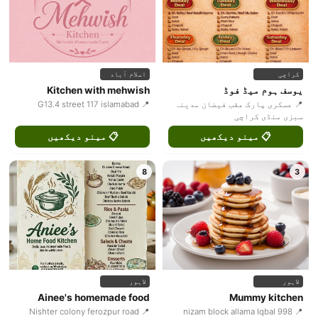
کراچی
اسلام آباد
یوسف ہوم میڈ فوڈ
Kitchen with mehwish
📍 عسکری پارک عقب فیضان مدینہ
📍 G13.4 street 117 islamabad
سبزی منڈی کراچی
📋 مینو دیکھیں
📋 مینو دیکھیں
8
3
لاہور
لاہور
Ainee's homemade food
Mummy kitchen
📍 Nishter colony ferozpur road
📍 998 nizam block allama Iqbal