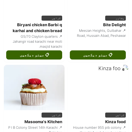
پشاور
کراچی
Biryani chicken Barbi q
Bite Delight
karhai and chicken bread
📍 Meezan Heights, Gulbahar
Road, Hussain Abad, Peshawar
📍 G5/70 Clayton quarters
Jahangir road karachi near moti
masjid karachi.
📋 مینو دیکھیں
📋 مینو دیکھیں
6
کراچی
کراچی
Masooma's Kitchen
Kinza food
📍 P I B Colony Street 14th Karachi
📍 House number 955 pib colony