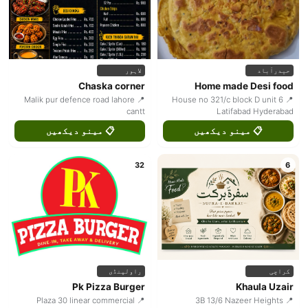
حیدرآباد
لاہور
Chaska corner
Home made Desi food
📍 Malik pur defence road lahore
📍 House no 321/c block D unit 6
cantt
Latifabad Hyderabad
📋 مینو دیکھیں
📋 مینو دیکھیں
32
6
کراچی
راولپنڈی
Pk Pizza Burger
Khaula Uzair
📍 Plaza 30 linear commercial
📍 3B 13/6 Nazeer Heights