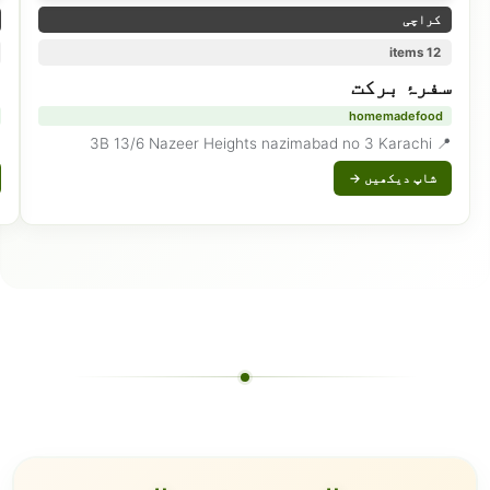
کراچی
12 items
سفرۂ برکت
h
homemadefood
ad
📍 3B 13/6 Nazeer Heights nazimabad no 3 Karachi
شاپ دیکھیں →