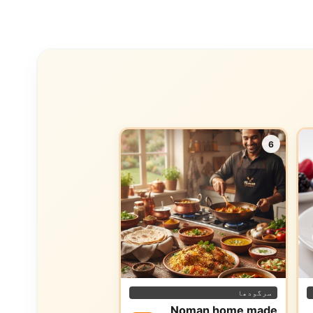
6
سرگودھا
Noman home made