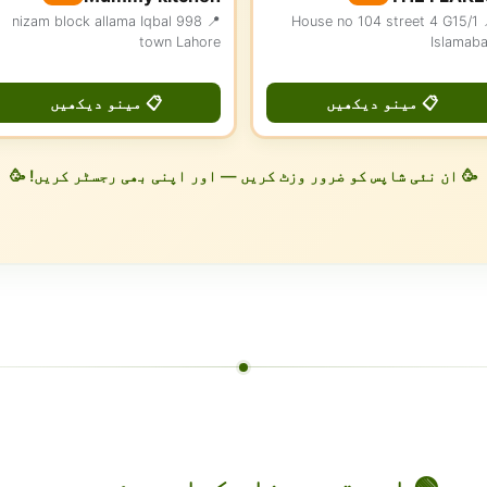
📍 998 nizam block allama Iqbal
📍 House no 104 street 4 G15/1
town Lahore
Islamab
📋 مینو دیکھیں
📋 مینو دیکھیں
🥳 ان نئی شاپس کو ضرور وزٹ کریں — اور اپنی بھی رجسٹر کریں! 🥳