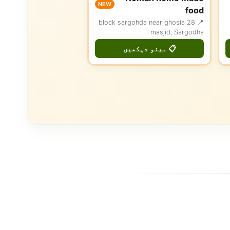
NEW
food
📍 28 block sargohda near ghosia
masjid, Sargodha
📋 مینو دیکھیں