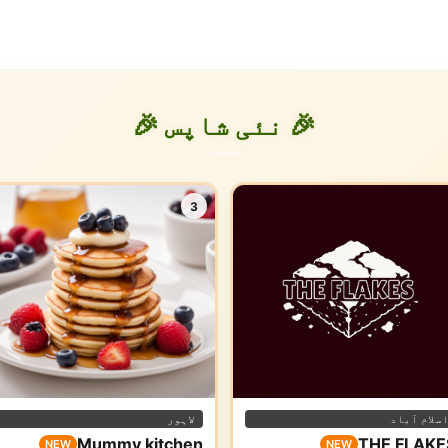
🎉 نئی شاپس 🎉
3
سلام آباد
لاہور
Mummy kitchen
THE FLAKE
NEW
NEW