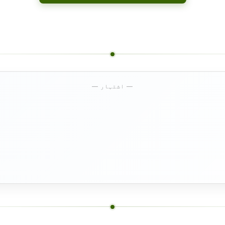
— اشتہار —