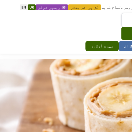
وسری
تمام شاپس
ڈش پرائس ہنٹر
🧰 ریسپی ٹولز
EN
UR
گ ان
میرے آرڈرز