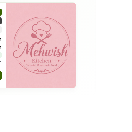
h
h
7 islamabad