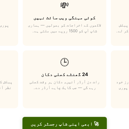
💸
کوئی مہنگی ویب سائٹ نہیں
پبلش
لاکھوں کے اخراجات کو بھولیں — ہماری
پوری 
کر لے۔
شاپ آپ کو 1500 روپے میں ملتی ہے۔
🕒
24 گھنٹے کھلی دکان
رز خود
رات دن آرڈر آئیں، دکان ہر وقت کھلی
پبلش کر
پوری
رہے گی — جب گاہک چاہے آرڈر دے۔
نظر آئ
🚀 ابھی اپنی شاپ رجسٹر کریں