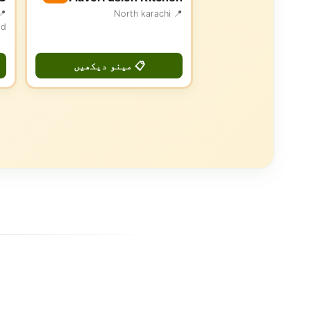
📍 North karachi
ad
📋 مینو دیکھیں