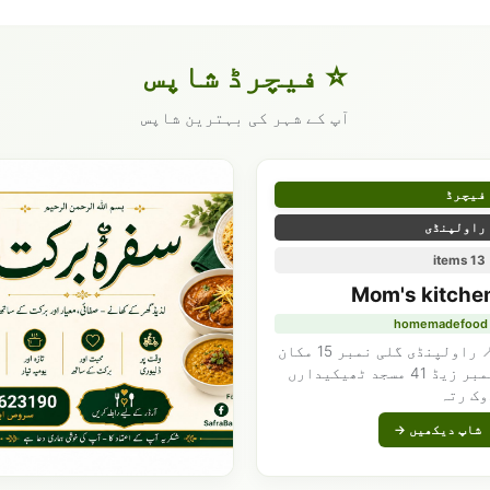
⭐ فیچرڈ شاپس
آپ کے شہر کی بہترین شاپس
فیچرڈ
راولپنڈی
13 items
Mom's kitche
homemadefood
📍 راولپنڈی گلی نمبر 15 مکان
نمبر زیڈ 41 مسجد ٹھیکیدارں
وک رتہ
شاپ دیکھیں →