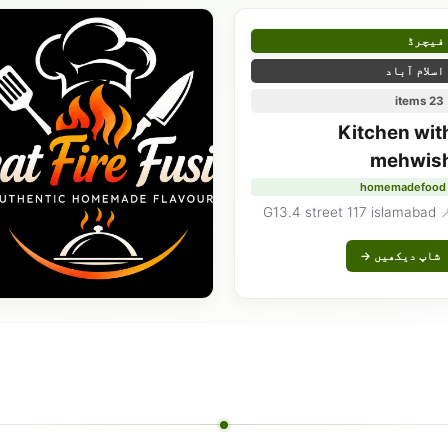
فیچرڈ
اسلام آباد
23 items
Kitchen wit
mehwis
homemadefood
📍 G13.4 street 11
شاپ دیکھیں →