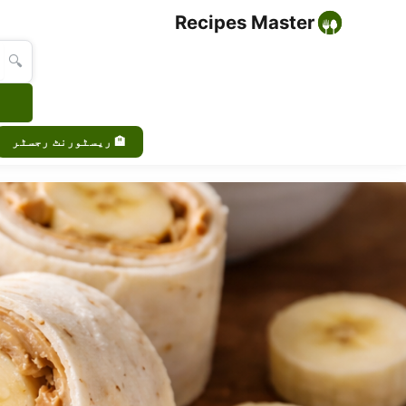
Recipes Master
🔍
🏨 ریسٹورنٹ رجسٹر