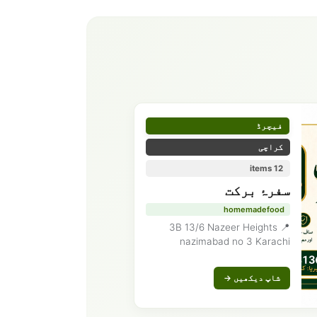
فیچرڈ
کراچی
12 items
سفرۂ برکت
homemadefood
📍 3B 13/6 Nazeer Heights
nazimabad no 3 Karachi
شاپ دیکھیں →