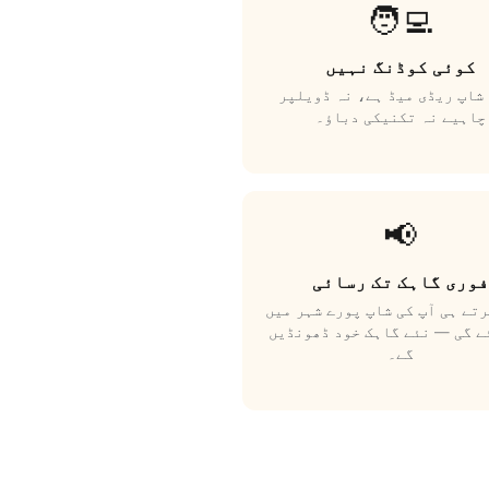
🧑‍💻
کوئی کوڈنگ نہیں
شاپ ریڈی میڈ ہے، نہ ڈویلپر
چاہیے نہ تکنیکی دباؤ۔
📢
فوری گاہک تک رسائی
تے ہی آپ کی شاپ پورے شہر میں
ے گی — نئے گاہک خود ڈھونڈیں
گے۔