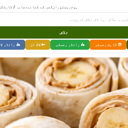
ہوم
ریستوران
گھر کے کھانے
دھابہ / کارٹ
گر
تلاش
🧑 گاہک رجسٹر
🛵 رائڈر رجسٹر
🔑 لاگ ان
🛵 رائڈر لا