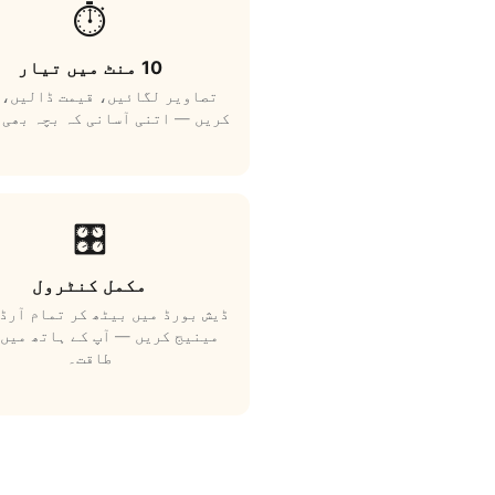
⏱️
10 منٹ میں تیار
تصاویر لگائیں، قیمت ڈالیں، 
کریں — اتنی آسانی کہ بچہ بھی 
🎛️
مکمل کنٹرول
ڈیش بورڈ میں بیٹھ کر تمام آرڈ
مینیج کریں — آپ کے ہاتھ میں 
طاقت۔