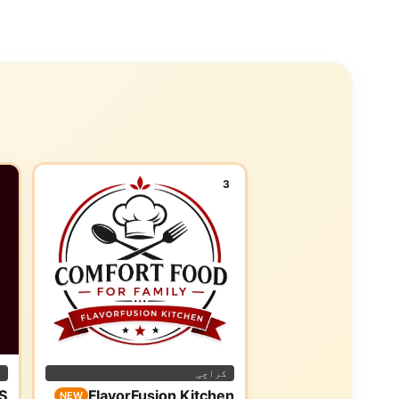
3
کراچی
ا
S
FlavorFusion Kitchen
NEW