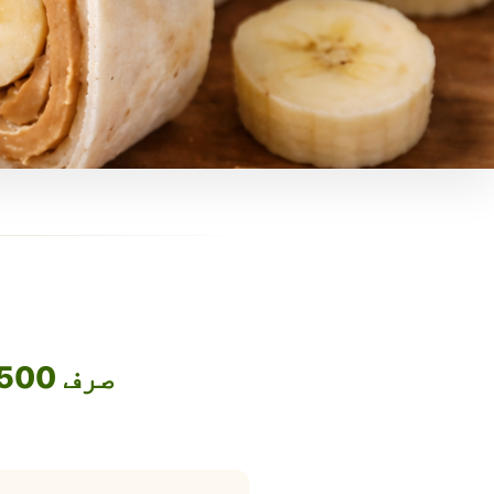
صرف 1500 روپے میں اپنا فوڈ بزنس آن لائن لے جائیں