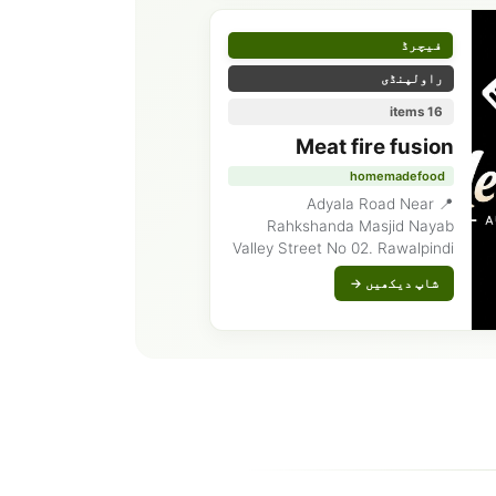
فیچرڈ
راولپنڈی
16 items
Meat fire fusion
homemadefood
📍 Adyala Road Near
Rahkshanda Masjid Nayab
Valley Street No 02. Rawalpindi
شاپ دیکھیں →