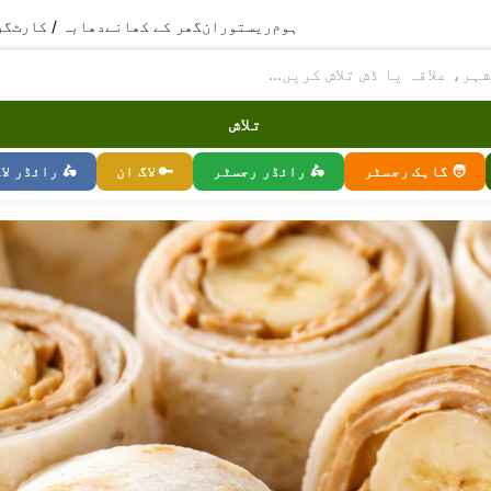
ہوم
ریستوران
گھر کے کھانے
دھابہ / کارٹ
گر
تلاش
🧑 گاہک رجسٹر
🛵 رائڈر رجسٹر
🔑 لاگ ان
🛵 رائڈر لا