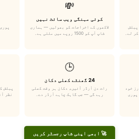
💸
کوئی مہنگی ویب سائٹ نہیں
پبلش
لاکھوں کے اخراجات کو بھولیں — ہماری
پوری 
کر لے۔
شاپ آپ کو 1500 روپے میں ملتی ہے۔
🕒
24 گھنٹے کھلی دکان
رز خود
رات دن آرڈر آئیں، دکان ہر وقت کھلی
پبلش کر
پوری
رہے گی — جب گاہک چاہے آرڈر دے۔
نظر آئ
🚀 ابھی اپنی شاپ رجسٹر کریں