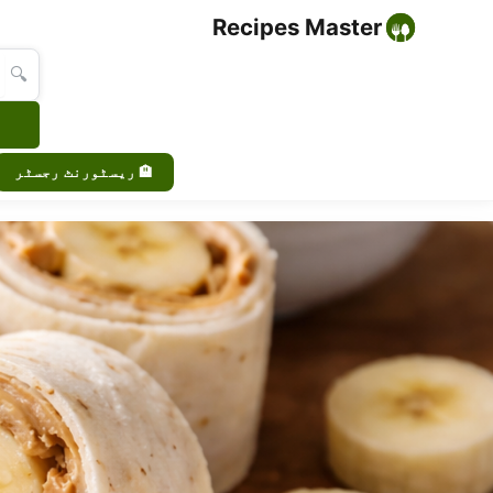
Recipes Master
🔍
🏨 ریسٹورنٹ رجسٹر