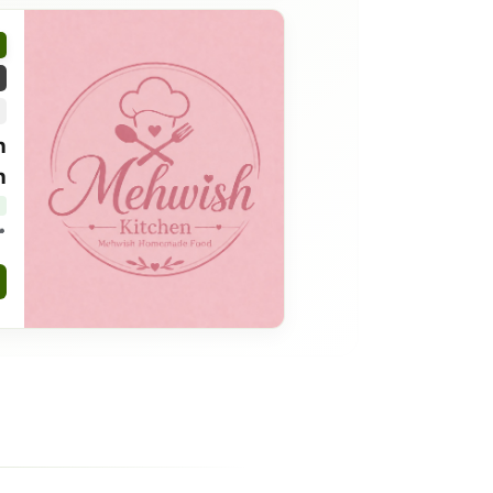
h
h
7 islamabad