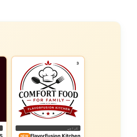
3
کراچی
ا
S
FlavorFusion Kitchen
NEW