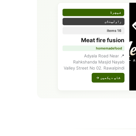
فیچرڈ
راولپنڈی
16 items
Meat fire fusion
homemadefood
📍 Adyala Road Near
Rahkshanda Masjid Nayab
Valley Street No 02. Rawalpindi
شاپ دیکھیں →