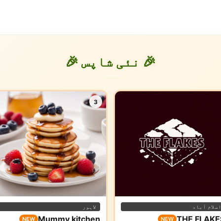
🎉 نئی شاپس 🎉
3
سلام آباد
لاہور
Mummy kitchen
THE FLAKE
NEW
NEW