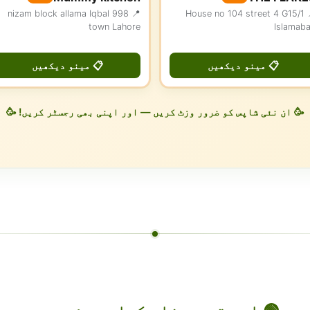
📍 998 nizam block allama Iqbal
📍 House no 104 street 4 G15/1
town Lahore
Islamab
📋 مینو دیکھیں
📋 مینو دیکھیں
🥳 ان نئی شاپس کو ضرور وزٹ کریں — اور اپنی بھی رجسٹر کریں! 🥳