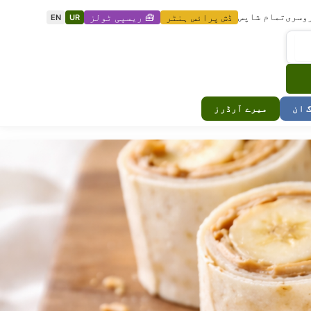
وسری
تمام شاپس
ڈش پرائس ہنٹر
🧰 ریسپی ٹولز
EN
UR
گ ان
میرے آرڈرز