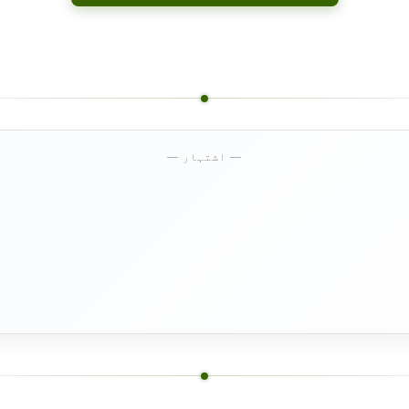
— اشتہار —