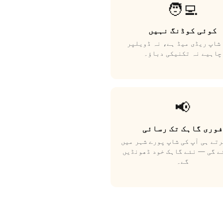
🧑‍💻
کوئی کوڈنگ نہیں
شاپ ریڈی میڈ ہے، نہ ڈویلپر
چاہیے نہ تکنیکی دباؤ۔
📢
فوری گاہک تک رسائی
تے ہی آپ کی شاپ پورے شہر میں
ے گی — نئے گاہک خود ڈھونڈیں
گے۔