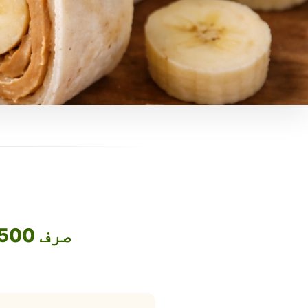
صرف 1500 روپے میں اپنا فوڈ بزنس آن لائن لے جائیں