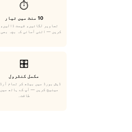
⏱️
10 منٹ میں تیار
تصاویر لگائیں، قیمت ڈالیں، 
کریں — اتنی آسانی کہ بچہ بھی 
🎛️
مکمل کنٹرول
ڈیش بورڈ میں بیٹھ کر تمام آرڈ
مینیج کریں — آپ کے ہاتھ میں 
طاقت۔