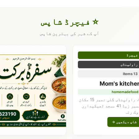
⭐ فیچرڈ شاپس
آپ کے شہر کی بہترین شاپس
فیچرڈ
راولپنڈی
13 items
Mom's kitche
homemadefood
📍 راولپنڈی گلی نمبر 15 مکان
نمبر زیڈ 41 مسجد ٹھیکیدارں
وک رتہ
شاپ دیکھیں →