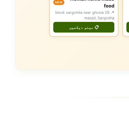
NEW
food
📍 28 block sargohda near ghosia
masjid, Sargodha
📋 مینو دیکھیں