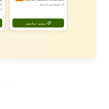
📍 North karachi
ad
📋 مینو دیکھیں