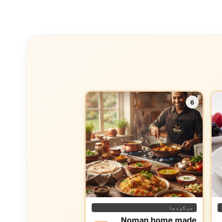
6
سرگودھا
Noman home made