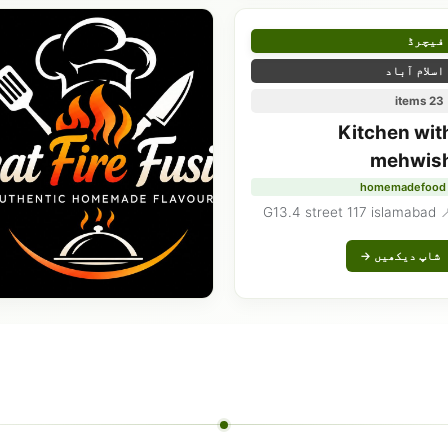
فیچرڈ
اسلام آباد
23 items
Kitchen wit
mehwis
homemadefood
📍 G13.4 street 11
شاپ دیکھیں →