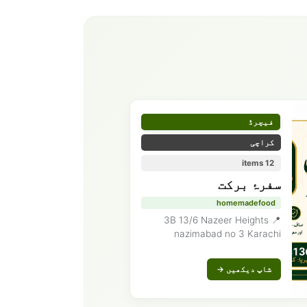
فیچرڈ
کراچی
12 items
سفرۂ برکت
homemadefood
📍 3B 13/6 Nazeer Heights
nazimabad no 3 Karachi
شاپ دیکھیں →