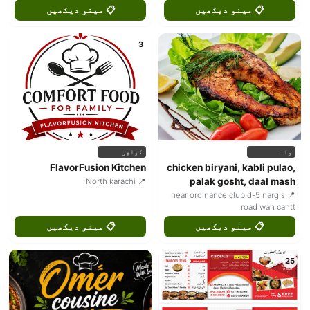
📋 مینو دیکھیں
📋 مینو دیکھیں
3
واہ
کراچی
FlavorFusion Kitchen
chicken biryani, kabli pulao,
palak gosht, daal mash
📍 North karachi
📍 near ordinance club d-5 nargis
road wah cantt
📋 مینو دیکھیں
📋 مینو دیکھیں
25