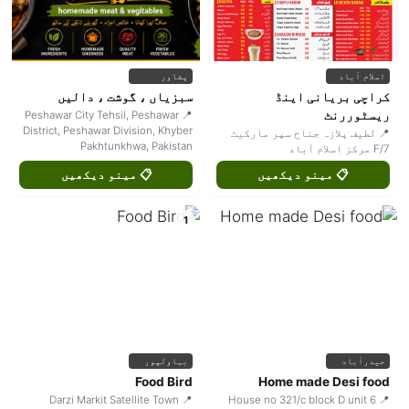
اسلام آباد
پشاور
کراچی بریانی اینڈ
سبزیاں ، گوشت ، دالیں
ریسٹوررنٹ
📍 Peshawar City Tehsil, Peshawar
District, Peshawar Division, Khyber
📍 لطیف پلازہ جناح سپر مارکیٹ
Pakhtunkhwa, Pakistan
F/7 مرکز اسلام آباد
📋 مینو دیکھیں
📋 مینو دیکھیں
1
حیدرآباد
بہاولپور
Food Bird
Home made Desi food
📍 Darzi Markit Satellite Town
📍 House no 321/c block D unit 6