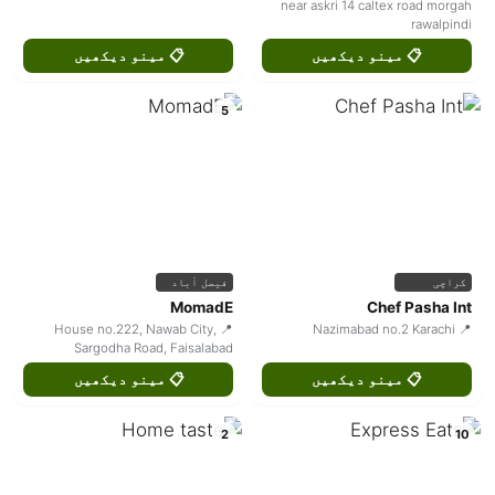
near askri 14 caltex road morgah
rawalpindi
📋 مینو دیکھیں
📋 مینو دیکھیں
5
کراچی
فیصل آباد
MomadE
Chef Pasha Int
📍 House no.222, Nawab City,
📍 Nazimabad no.2 Karachi
Sargodha Road, Faisalabad
📋 مینو دیکھیں
📋 مینو دیکھیں
2
10