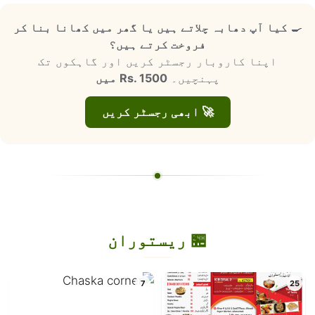
🍳
کیا آپ دھابہ چلاتے ہیں یا گھر میں کھانا بنا کر
فروخت کرتے ہیں؟
اپنا کاروبار رجسٹر کریں اور گاہکوں تک
پہنچیں۔
Rs. 1500 میں
🚀 ابھی رجسٹر کریں
🏪 ریستوران
7
25