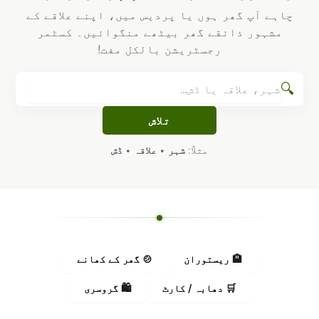
چاہے آپ گھر ہوں یا پردیس میں، اپنے علاقے کے
مشہور ذائقے گھر بیٹھے منگوائیں۔ کسٹمر
رجسٹریشن بالکل مفت!
🔍
تلاش
مثلاً:
شہر
•
علاقہ
•
ڈش
🏨 ریستوران
🍲 گھر کے کھانے
🛒 دھابہ / کارٹ
🛍️ گروسری