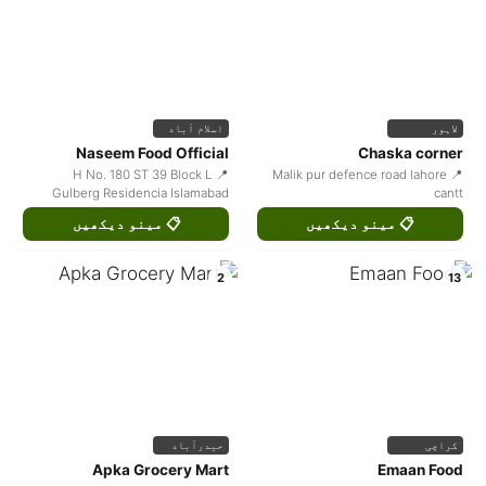
لاہور
اسلام آباد
Naseem Food Official
Chaska corner
📍 H No. 180 ST 39 Block L
📍 Malik pur defence road lahore
Gulberg Residencia Islamabad
cantt
📋 مینو دیکھیں
📋 مینو دیکھیں
2
13
کراچی
حیدرآباد
Apka Grocery Mart
Emaan Food