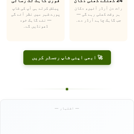
24 گھنٹے کھلی دکان
فوری گاہک تک رسائی
رات دن آرڈر آئیں، دکان
پبلش کرتے ہی آپ کی شاپ
ہر وقت کھلی رہے گی —
پورے شہر میں نظر آئے گی
جب گاہک چاہے آرڈر دے۔
— نئے گاہک خود
ڈھونڈیں گے۔
🚀 ابھی اپنی شاپ رجسٹر کریں
— اشتہار —