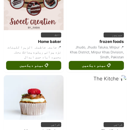
میرپور
اٹک
Home baker
frozen foods
📍 Jhudo, Jhudo Taluka, Mirpur
📍 جامعہ فاطمتہ الزہرا للبنات
Khas District, Mirpur Khas Division,
نزد پرانی ریلوے پھاٹک محلہ
Sindh, Pakistan
محمود آباد حسن ابدال
📋 مینو دیکھیں
📋 مینو دیکھیں
1
کراچی
کراچی