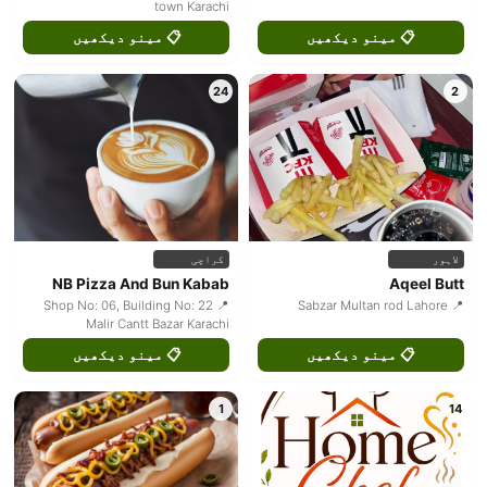
town Karachi
📋 مینو دیکھیں
📋 مینو دیکھیں
24
2
لاہور
کراچی
NB Pizza And Bun Kabab
Aqeel Butt
📍 Shop No: 06, Building No: 22
📍 Sabzar Multan rod Lahore
Malir Cantt Bazar Karachi
📋 مینو دیکھیں
📋 مینو دیکھیں
1
14