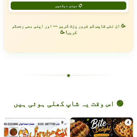
📋 مینو دیکھیں
🥳 ان نئی شاپس کو ضرور وزٹ کریں — اور اپنی بھی رجسٹر
کریں! 🥳
🟢 اس وقت یہ شاپ کھلی ہوئی ہیں
9
4