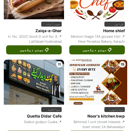
کراچی
حیدرآباد
Zaiqa-e-Ghar
Home shief
📍 H. No. 320/C block D unit No. 6
📍 Memoni Nagar 13A gulzare Hijri
Latifabad Hyderabad
Near Peradise Bakery, Karachi
📋 مینو دیکھیں
📋 مینو دیکھیں
11
15
بہاولپور
سیالکوٹ
Quetta Didar Cafe
Noor's kitchen bwp
📍 Sialkot godpur Cuaka
📍 Behined 1 unit chowk Haseeb
town street 2A Bahawalpur