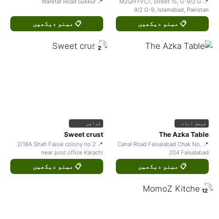
📍 Waretar Road Sukkur
📍 M2QH+VC7, Street 15, G-9/2 G
9/2 G-9, Islamabad, Pakistan
📋 مینو دیکھیں
📋 مینو دیکھیں
2
فیصل آباد
کراچی
Sweet crust
The Azka Table
📍 2/18A Shah Faisal colony no 2
📍 Canal Road Faisalabad Chak No.
near post office Karachi
204 Faisalabad
📋 مینو دیکھیں
📋 مینو دیکھیں
12