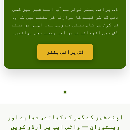
ڈش پرائس ہنٹر ٹولز سے آپ اپنے شہر میں کسی
بھی ڈش کی قیمت کا موازنہ کر سکتے ہیں کہ وہ
ڈش کون سی شاپ سستی دے رہی ہے۔ اپنی من پسند
ڈش بھی انجوائے کریں اور پیسے بھی بچائیں۔
ڈش پرائس ہنٹر
اپنے شہر کے گھر کے کھانے، دھابے اور
ریستوران — واٹس ایپ پر آرڈر کریں