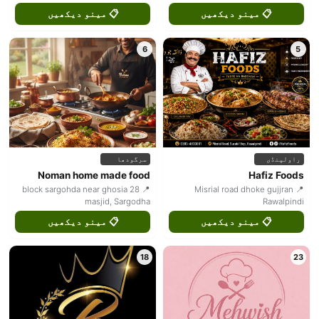
📋 مینو دیکھیں
📋 مینو دیکھیں
6
5
راولپنڈی
سرگودھا
Noman home made food
Hafiz Foods
📍 28 block sargohda near ghosia
📍 Misrial road dhoke gujjran
masjid, Sargodha
Rawalpindi
📋 مینو دیکھیں
📋 مینو دیکھیں
18
23