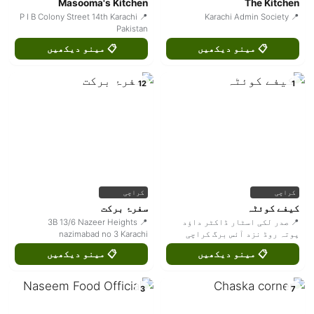
Masooma's Kitchen
The Kitchen
📍 P I B Colony Street 14th Karachi
📍 Karachi Admin Society
Pakistan
📋 مینو دیکھیں
📋 مینو دیکھیں
12
1
کراچی
کراچی
کیفے کوئٹہ
سفرۂ برکت
📍 صدر لکی اسٹار ڈاکٹر داؤد
📍 3B 13/6 Nazeer Heights
پوتہ روڈ نزد آئس برگ کراچی
nazimabad no 3 Karachi
📋 مینو دیکھیں
📋 مینو دیکھیں
3
7