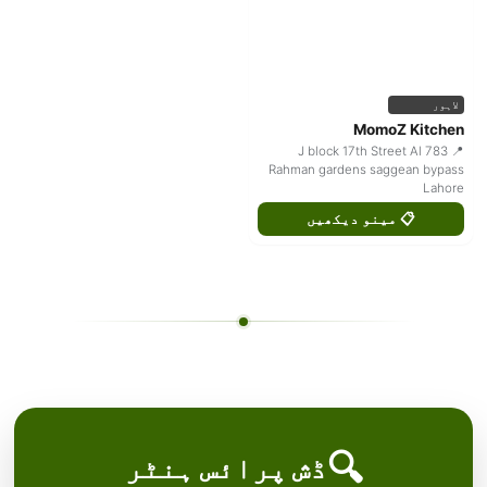
لاہور
MomoZ Kitchen
📍 783 J block 17th Street Al
Rahman gardens saggean bypass
Lahore
📋 مینو دیکھیں
🔍
ڈش پرائس ہنٹر