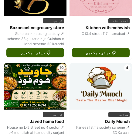
اسلام آباد
کراچی
Bazan online grosary store
Kitchen with mehwish
📍 State bank housing society
📍 G13.4 street 117 islamabad
scheme 33 gulzar e hijri Gulshan e
Iqbal scheme 33 Karachi
📋 مینو دیکھیں
📋 مینو دیکھیں
10
4
کراچی
کراچی
Javed home food
Daily Munch
📍 House no L-5 street no 4 sector
📍 Kaneez fatma society scheme
L-1 mohallah al-hamed city surjani
33 Karachi