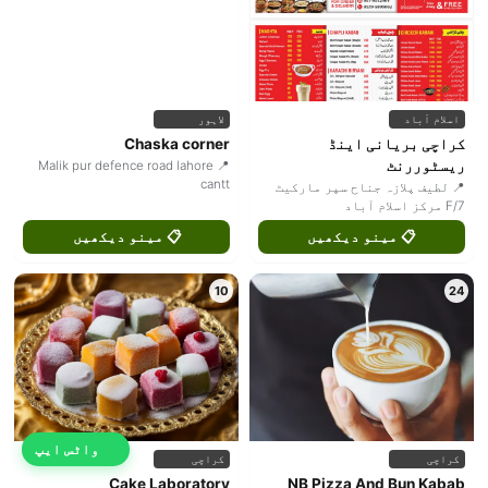
اسلام آباد
لاہور
کراچی بریانی اینڈ
Chaska corner
ریسٹوررنٹ
📍 Malik pur defence road lahore
cantt
📍 لطیف پلازہ جناح سپر مارکیٹ
F/7 مرکز اسلام آباد
📋 مینو دیکھیں
📋 مینو دیکھیں
10
24
واٹس ایپ
کراچی
کراچی
Cake Laboratory
NB Pizza And Bun Kabab