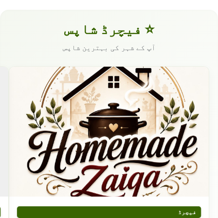
⭐ فیچرڈ شاپس
آپ کے شہر کی بہترین شاپس
فیچرڈ