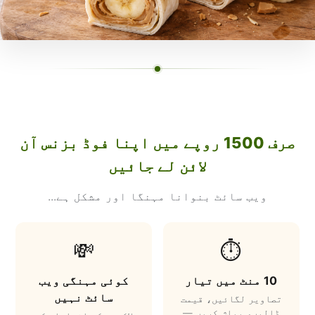
صرف 1500 روپے میں اپنا فوڈ بزنس آن
لائن لے جائیں
ویب سائٹ بنوانا مہنگا اور مشکل ہے...
💸
⏱️
10 منٹ میں تیار
کوئی مہنگی ویب
سائٹ نہیں
تصاویر لگائیں، قیمت
ڈالیں، پبلش کریں —