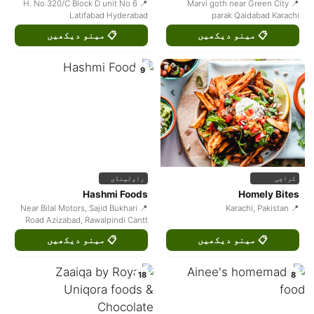
📍 H. No 320/C Block D unit No 6
📍 Marvi goth near Green City
Latifabad Hyderabad
parak Qaidabad Karachi
📋 مینو دیکھیں
📋 مینو دیکھیں
9
کراچی
راولپنڈی
Hashmi Foods
Homely Bites
📍 Near Bilal Motors, Sajid Bukhari
📍 Karachi, Pakistan
Road Azizabad, Rawalpindi Cantt
📋 مینو دیکھیں
📋 مینو دیکھیں
18
8