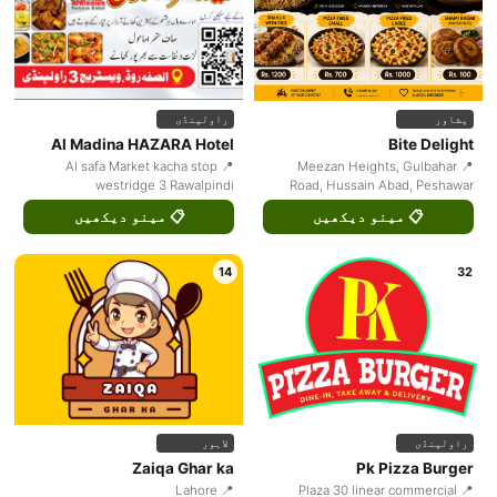
پشاور
راولپنڈی
Al Madina HAZARA Hotel
Bite Delight
📍 Al safa Market kacha stop
📍 Meezan Heights, Gulbahar
westridge 3 Rawalpindi
Road, Hussain Abad, Peshawar
📋 مینو دیکھیں
📋 مینو دیکھیں
14
32
راولپنڈی
لاہور
Zaiqa Ghar ka
Pk Pizza Burger
📍 Lahore
📍 Plaza 30 linear commercial