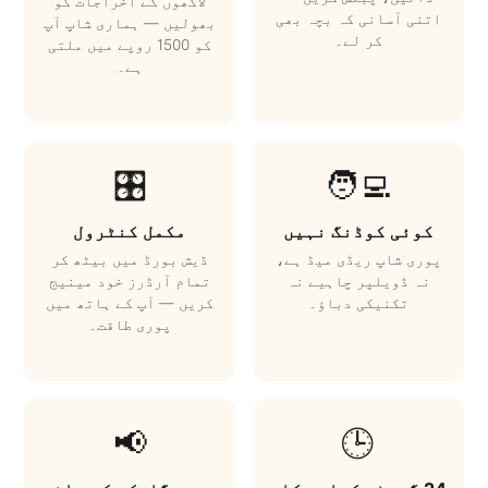
لاکھوں کے اخراجات کو
اتنی آسانی کہ بچہ بھی
بھولیں — ہماری شاپ آپ
کر لے۔
کو 1500 روپے میں ملتی
ہے۔
🎛️
🧑‍💻
کوئی کوڈنگ نہیں
مکمل کنٹرول
پوری شاپ ریڈی میڈ ہے،
ڈیش بورڈ میں بیٹھ کر
نہ ڈویلپر چاہیے نہ
تمام آرڈرز خود مینیج
تکنیکی دباؤ۔
کریں — آپ کے ہاتھ میں
پوری طاقت۔
📢
🕒