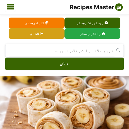
Recipes Master
🏨 ریسٹورنٹ رجسٹر
🧑 گاہک رجسٹر
🛵 رائڈر رجسٹر
🔑 لاگ ان
🔍
تلاش