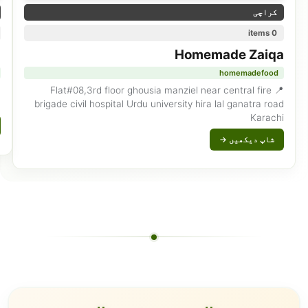
کراچی
0 items
n
Homemade Zaiqa
homemadefood
📍 Flat#08,3rd floor ghousia manziel near central fire
brigade civil hospital Urdu university hira lal ganatra road
ٹ
Karachi
شاپ دیکھیں →