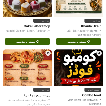
کراچی
کراچی
Cake Laboratory
Khaula Uzair
📍 Karachi Division, Sindh, Pakistan
📍 3B 13/6 Nazeer Heights
Nazimabad Karachi
📋 مینو دیکھیں
📋 مینو دیکھیں
15
4
فیصل آباد
کراچی
Combo food
یوسف ہوم میڈ فوڈ
📍 Main Bazar kookianwala
📍 عسکری پارک عقب فیضان مدینہ
Faisalabad
سبزی منڈی کراچی