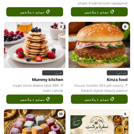
phase 8 bahria town rawalpindi
📋 مینو دیکھیں
📋 مینو دیکھیں
3
6
کراچی
لاہور
Mummy kitchen
Kinza food
📍 998 nizam block allama Iqbal
📍 House number 955 pib colony
town Lahore
Karachi Ayesh beauty parlour
📋 مینو دیکھیں
📋 مینو دیکھیں
10
6