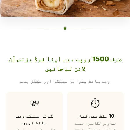
صرف 1500 روپے میں اپنا فوڈ بزنس آن
لائن لے جائیں
ویب سائٹ بنوانا مہنگا اور مشکل ہے...
💸
⏱️
10 منٹ میں تیار
کوئی مہنگی ویب
سائٹ نہیں
تصاویر لگائیں، قیمت
ڈالیں، پبلش کریں —