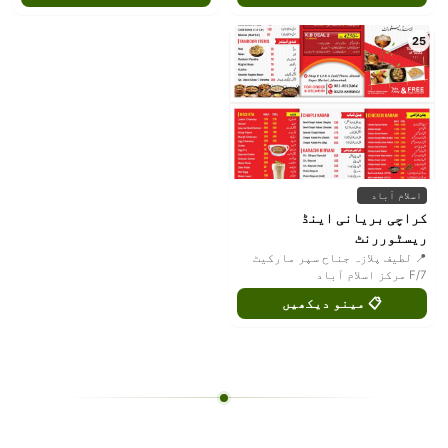
25
اسلام آباد
کراچی بریانی اینڈ
ریسٹوررنٹ
📍 لطیف پلازہ جناح سپر مارکیٹ
F/7 مرکز اسلام آباد
📋 مینو دیکھیں