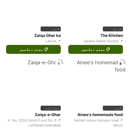
کراچی
لاہور
Zaiqa Ghar ka
The Kitchen
📍 Lahore
📍 Karachi Admin Society
📋 مینو دیکھیں
📋 مینو دیکھیں
1
8
لاہور
حیدرآباد
Zaiqa-e-Ghar
Ainee's homemade food
📍 H. No. 320/C block D unit No. 6
📍 Nishter colony ferozpur road
Latifabad Hyderabad
lahore