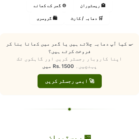
🏨 ریستوران
🍲 گھر کے کھانے
🛒 دھابہ / کارٹ
🛍️ گروسری
🍳
کیا آپ دھابہ چلاتے ہیں یا گھر میں کھانا بنا کر
فروخت کرتے ہیں؟
اپنا کاروبار رجسٹر کریں اور گاہکوں تک
پہنچیں۔
Rs. 1500 میں
🚀 ابھی رجسٹر کریں
🏪 ریستوران