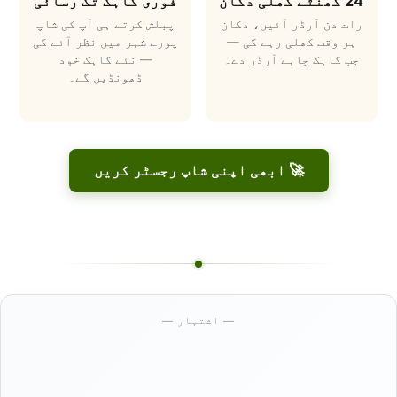
24 گھنٹے کھلی دکان
فوری گاہک تک رسائی
رات دن آرڈر آئیں، دکان
پبلش کرتے ہی آپ کی شاپ
ہر وقت کھلی رہے گی —
پورے شہر میں نظر آئے گی
جب گاہک چاہے آرڈر دے۔
— نئے گاہک خود
ڈھونڈیں گے۔
🚀 ابھی اپنی شاپ رجسٹر کریں
— اشتہار —