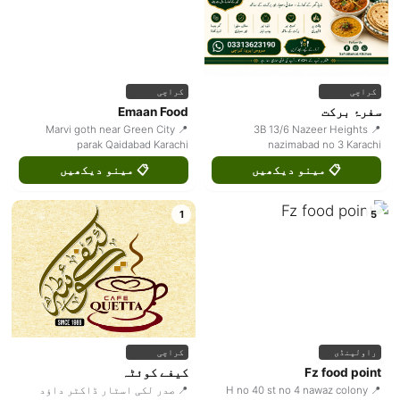
کراچی
کراچی
سفرۂ برکت
Emaan Food
📍 Marvi goth near Green City
📍 3B 13/6 Nazeer Heights
parak Qaidabad Karachi
nazimabad no 3 Karachi
📋 مینو دیکھیں
📋 مینو دیکھیں
1
5
راولپنڈی
کراچی
Fz food point
کیفے کوئٹہ
📍 H no 40 st no 4 nawaz colony
📍 صدر لکی اسٹار ڈاکٹر داؤد