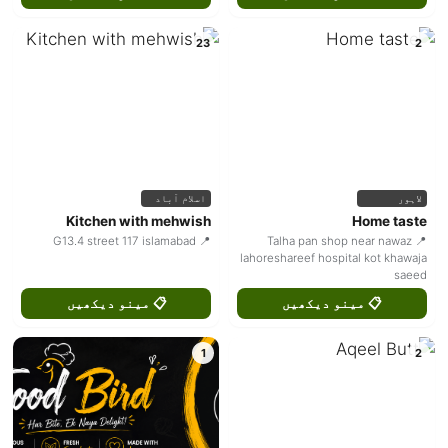
23
2
لاہور
اسلام آباد
Kitchen with mehwish
Home taste
📍 G13.4 street 117 islamabad
📍 Talha pan shop near nawaz
lahoreshareef hospital kot khawaja
saeed
📋 مینو دیکھیں
📋 مینو دیکھیں
1
2