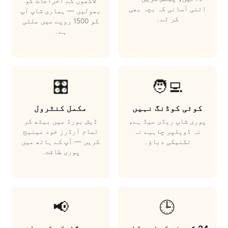
لاکھوں کے اخراجات کو
اتنی آسانی کہ بچہ بھی
بھولیں — ہماری شاپ آپ
کر لے۔
کو 1500 روپے میں ملتی
ہے۔
🎛️
🧑‍💻
کوئی کوڈنگ نہیں
مکمل کنٹرول
پوری شاپ ریڈی میڈ ہے،
ڈیش بورڈ میں بیٹھ کر
نہ ڈویلپر چاہیے نہ
تمام آرڈرز خود مینیج
تکنیکی دباؤ۔
کریں — آپ کے ہاتھ میں
پوری طاقت۔
📢
🕒