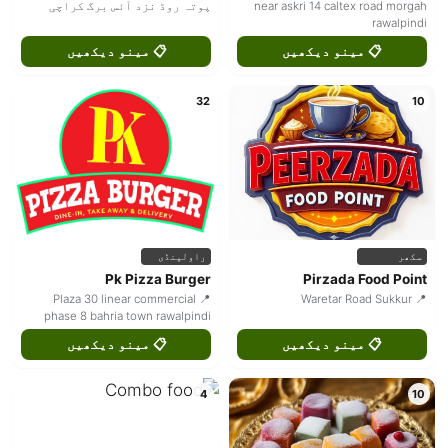
near askri 14 caltex road morgah
پوتہ روڈ نزد آئس برگ کراچی
rawalpindi
📋 مینو دیکھیں
📋 مینو دیکھیں
32
10
سکھر
راولپنڈی
Pk Pizza Burger
Pirzada Food Point
📍 Plaza 30 linear commercial
📍 Waretar Road Sukkur
phase 8 bahria town rawalpindi
📋 مینو دیکھیں
📋 مینو دیکھیں
4
10