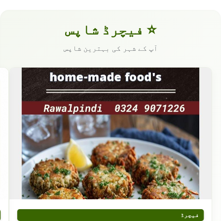
⭐ فیچرڈ شاپس
آپ کے شہر کی بہترین شاپس
فیچرڈ