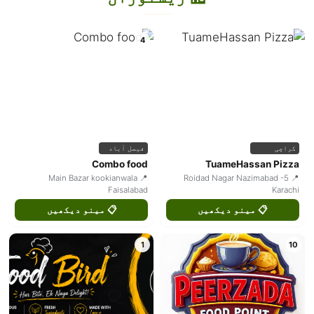
4
کراچی
فیصل آباد
Combo food
TuameHassan Pizza
📍 Main Bazar kookianwala
📍 Roidad Nagar Nazimabad -5
Faisalabad
Karachi
📋 مینو دیکھیں
📋 مینو دیکھیں
1
10