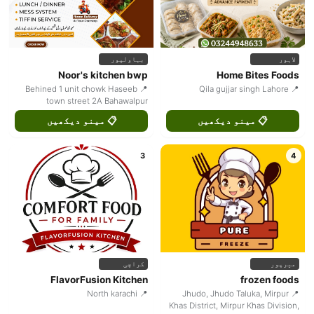
لاہور
بہاولپور
Noor's kitchen bwp
Home Bites Foods
📍 Behined 1 unit chowk Haseeb
📍 Qila gujjar singh Lahore
town street 2A Bahawalpur
📋 مینو دیکھیں
📋 مینو دیکھیں
3
4
میرپور
کراچی
FlavorFusion Kitchen
frozen foods
📍 North karachi
📍 Jhudo, Jhudo Taluka, Mirpur
Khas District, Mirpur Khas Division,