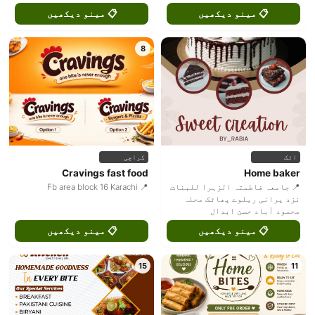
📋 مینو دیکھیں
📋 مینو دیکھیں
8
اٹک
کراچی
Cravings fast food
Home baker
📍 جامعہ فاطمتہ الزہرا للبنات
📍 Fb area block 16 Karachi
نزد پرانی ریلوے پھاٹک محلہ
محمود آباد حسن ابدال
📋 مینو دیکھیں
📋 مینو دیکھیں
15
11