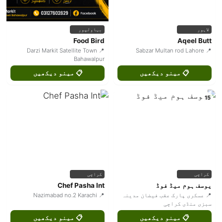
لاہور
بہاولپور
Food Bird
Aqeel Butt
📍 Darzi Markit Satellite Town
📍 Sabzar Multan rod Lahore
Bahawalpur
📋 مینو دیکھیں
📋 مینو دیکھیں
15
کراچی
کراچی
یوسف ہوم میڈ فوڈ
Chef Pasha Int
📍 عسکری پارک عقب فیضان مدینہ
📍 Nazimabad no.2 Karachi
سبزی منڈی کراچی
📋 مینو دیکھیں
📋 مینو دیکھیں