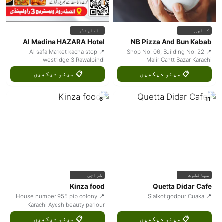
کراچی
راولپنڈی
Al Madina HAZARA Hotel
NB Pizza And Bun Kabab
📍 Al safa Market kacha stop
📍 Shop No: 06, Building No: 22
westridge 3 Rawalpindi
Malir Cantt Bazar Karachi
📋 مینو دیکھیں
📋 مینو دیکھیں
6
11
سیالکوٹ
کراچی
Kinza food
Quetta Didar Cafe
📍 House number 955 pib colony
📍 Sialkot godpur Cuaka
Karachi Ayesh beauty parlour
📋 مینو دیکھیں
📋 مینو دیکھیں