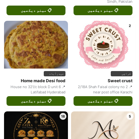
Sindh, Pakistan
📋 مینو دیکھیں
📋 مینو دیکھیں
2
کراچی
حیدرآباد
Home made Desi food
Sweet crust
📍 House no 321/c block D unit 6
📍 2/18A Shah Faisal colony no 2
Latifabad Hyderabad
near post office Karachi
📋 مینو دیکھیں
📋 مینو دیکھیں
18
5