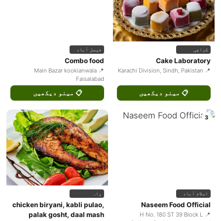
کراچی
فیصل آباد
Combo food
Cake Laboratory
📍 Main Bazar kookianwala
📍 Karachi Division, Sindh, Pakistan
Faisalabad
📋 مینو دیکھیں
📋 مینو دیکھیں
3
اسلام آباد
واہ
chicken biryani, kabli pulao,
Naseem Food Official
palak gosht, daal mash
📍 H No. 180 ST 39 Block L