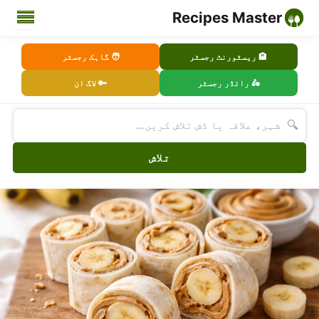
Recipes Master
🏨 ریسٹورنٹ رجسٹر
🧑 گاہک رجسٹر
🛵 رائڈر رجسٹر
🔑 لاگ ان
🔍
تلاش