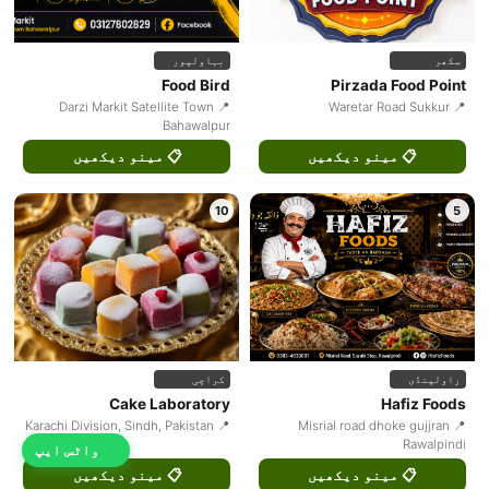
سکھر
بہاولپور
Food Bird
Pirzada Food Point
📍 Darzi Markit Satellite Town
📍 Waretar Road Sukkur
Bahawalpur
📋 مینو دیکھیں
📋 مینو دیکھیں
10
5
راولپنڈی
کراچی
Cake Laboratory
Hafiz Foods
📍 Karachi Division, Sindh, Pakistan
📍 Misrial road dhoke gujjran
Rawalpindi
واٹس ایپ
📋 مینو دیکھیں
📋 مینو دیکھیں