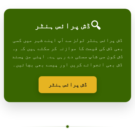
🔍
ڈش پرائس ہنٹر
ڈش پرائس ہنٹر ٹولز سے آپ اپنے شہر میں کسی
بھی ڈش کی قیمت کا موازنہ کر سکتے ہیں کہ وہ
ڈش کون سی شاپ سستی دے رہی ہے۔ اپنی من پسند
ڈش بھی انجوائے کریں اور پیسے بھی بچائیں۔
ڈش پرائس ہنٹر