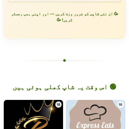
🥳 ان نئی شاپس کو ضرور وزٹ کریں — اور اپنی بھی رجسٹر
کریں! 🥳
🟢 اس وقت یہ شاپ کھلی ہوئی ہیں
18
10