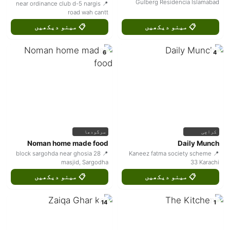
Gulberg Residencia Islamabad
📍 near ordinance club d-5 nargis
road wah cantt
📋 مینو دیکھیں
📋 مینو دیکھیں
6
4
کراچی
سرگودھا
Noman home made food
Daily Munch
📍 28 block sargohda near ghosia
📍 Kaneez fatma society scheme
masjid, Sargodha
33 Karachi
📋 مینو دیکھیں
📋 مینو دیکھیں
14
1