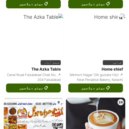
📋 مینو دیکھیں
📋 مینو دیکھیں
14
کراچی
فیصل آباد
The Azka Table
Home shief
📍 Canal Road Faisalabad Chak No.
📍 Memoni Nagar 13A gulzare Hijri
204 Faisalabad
Near Peradise Bakery, Karachi
📋 مینو دیکھیں
📋 مینو دیکھیں
9
24