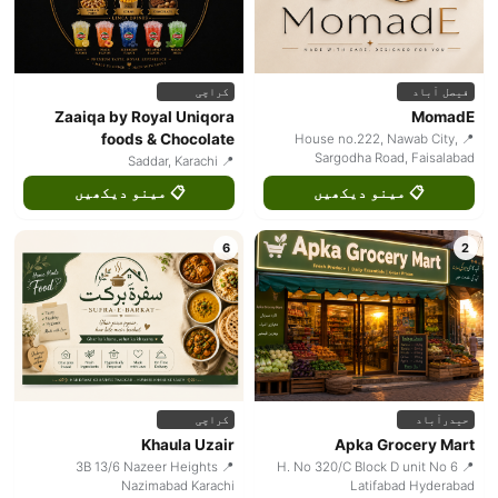
فیصل آباد
کراچی
Zaaiqa by Royal Uniqora
MomadE
foods & Chocolate
📍 House no.222, Nawab City,
Sargodha Road, Faisalabad
📍 Saddar, Karachi
📋 مینو دیکھیں
📋 مینو دیکھیں
6
2
حیدرآباد
کراچی
Khaula Uzair
Apka Grocery Mart
📍 3B 13/6 Nazeer Heights
📍 H. No 320/C Block D unit No 6
Nazimabad Karachi
Latifabad Hyderabad