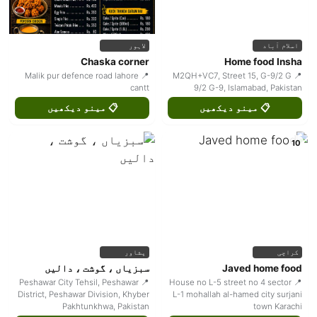
اسلام آباد
لاہور
Chaska corner
Home food Insha
📍 Malik pur defence road lahore
📍 M2QH+VC7, Street 15, G-9/2 G
cantt
9/2 G-9, Islamabad, Pakistan
📋 مینو دیکھیں
📋 مینو دیکھیں
10
کراچی
پشاور
Javed home food
سبزیاں ، گوشت ، دالیں
📍 Peshawar City Tehsil, Peshawar
📍 House no L-5 street no 4 sector
District, Peshawar Division, Khyber
L-1 mohallah al-hamed city surjani
Pakhtunkhwa, Pakistan
town Karachi