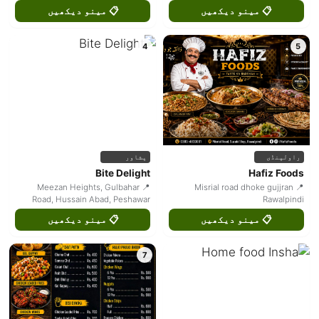
📋 مینو دیکھیں
📋 مینو دیکھیں
4
5
راولپنڈی
پشاور
Bite Delight
Hafiz Foods
📍 Meezan Heights, Gulbahar
📍 Misrial road dhoke gujjran
Road, Hussain Abad, Peshawar
Rawalpindi
📋 مینو دیکھیں
📋 مینو دیکھیں
7