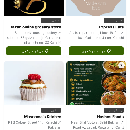
کراچی
کراچی
Bazan online grosary store
Express Eats
📍 State bank housing society
📍 Asaish apartments, block 16, flat
scheme 33 gulzar e hijri Gulshan e
no 10/1, Gulistan e Joher, Karachi
Iqbal scheme 33 Karachi
📋 مینو دیکھیں
📋 مینو دیکھیں
9
راولپنڈی
کراچی
Masooma's Kitchen
Hashmi Foods
📍 P I B Colony Street 14th Karachi
📍 Near Bilal Motors, Sajid Bukhari
Pakistan
Road Azizabad, Rawalpindi Cantt