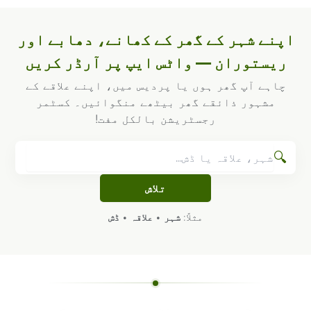
اپنے شہر کے گھر کے کھانے، دھابے اور
ریستوران — واٹس ایپ پر آرڈر کریں
چاہے آپ گھر ہوں یا پردیس میں، اپنے علاقے کے
مشہور ذائقے گھر بیٹھے منگوائیں۔ کسٹمر
رجسٹریشن بالکل مفت!
🔍
تلاش
مثلاً:
شہر
•
علاقہ
•
ڈش