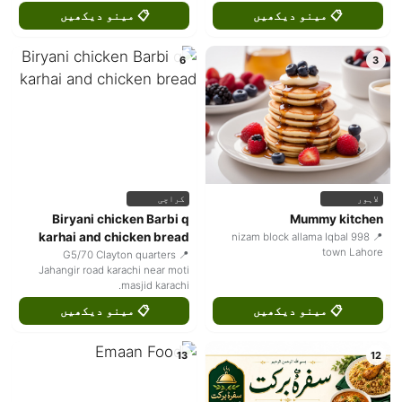
📋 مینو دیکھیں
📋 مینو دیکھیں
6
3
لاہور
کراچی
Biryani chicken Barbi q
Mummy kitchen
karhai and chicken bread
📍 998 nizam block allama Iqbal
town Lahore
📍 G5/70 Clayton quarters
Jahangir road karachi near moti
masjid karachi.
📋 مینو دیکھیں
📋 مینو دیکھیں
13
12