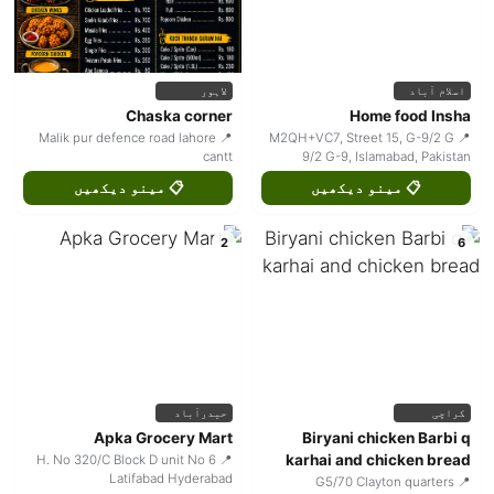
اسلام آباد
لاہور
Chaska corner
Home food Insha
📍 Malik pur defence road lahore
📍 M2QH+VC7, Street 15, G-9/2 G
cantt
9/2 G-9, Islamabad, Pakistan
📋 مینو دیکھیں
📋 مینو دیکھیں
2
6
کراچی
حیدرآباد
Apka Grocery Mart
Biryani chicken Barbi q
karhai and chicken bread
📍 H. No 320/C Block D unit No 6
Latifabad Hyderabad
📍 G5/70 Clayton quarters