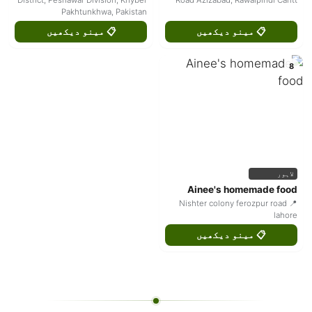
Pakhtunkhwa, Pakistan
📋 مینو دیکھیں
📋 مینو دیکھیں
8
لاہور
Ainee's homemade food
📍 Nishter colony ferozpur road
lahore
📋 مینو دیکھیں