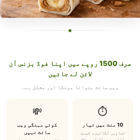
صرف 1500 روپے میں اپنا فوڈ بزنس آن
لائن لے جائیں
ویب سائٹ بنوانا مہنگا اور مشکل ہے...
💸
⏱️
10 منٹ میں تیار
کوئی مہنگی ویب
سائٹ نہیں
تصاویر لگائیں، قیمت
ڈالیں، پبلش کریں —