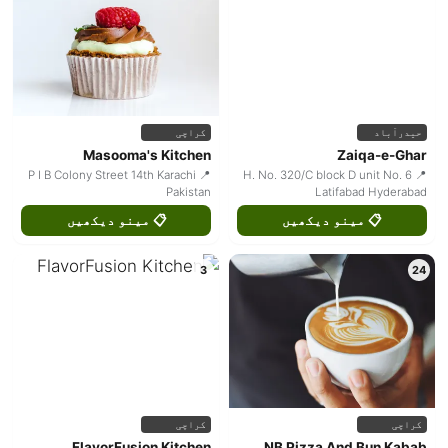
حیدرآباد
کراچی
Masooma's Kitchen
Zaiqa-e-Ghar
📍 P I B Colony Street 14th Karachi
📍 H. No. 320/C block D unit No. 6
Pakistan
Latifabad Hyderabad
📋 مینو دیکھیں
📋 مینو دیکھیں
3
24
کراچی
کراچی
FlavorFusion Kitchen
NB Pizza And Bun Kabab