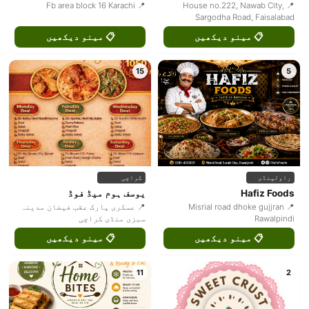
📍 Fb area block 16 Karachi
📍 House no.222, Nawab City,
Sargodha Road, Faisalabad
📋 مینو دیکھیں
📋 مینو دیکھیں
15
5
راولپنڈی
کراچی
Hafiz Foods
یوسف ہوم میڈ فوڈ
📍 Misrial road dhoke gujjran
📍 عسکری پارک عقب فیضان مدینہ
Rawalpindi
سبزی منڈی کراچی
📋 مینو دیکھیں
📋 مینو دیکھیں
11
2