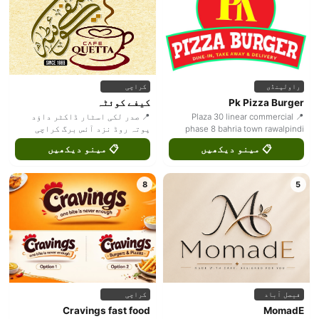
راولپنڈی
کراچی
Pk Pizza Burger
کیفے کوئٹہ
📍 Plaza 30 linear commercial
📍 صدر لکی اسٹار ڈاکٹر داؤد
phase 8 bahria town rawalpindi
پوتہ روڈ نزد آئس برگ کراچی
📋 مینو دیکھیں
📋 مینو دیکھیں
8
5
فیصل آباد
کراچی
Cravings fast food
MomadE