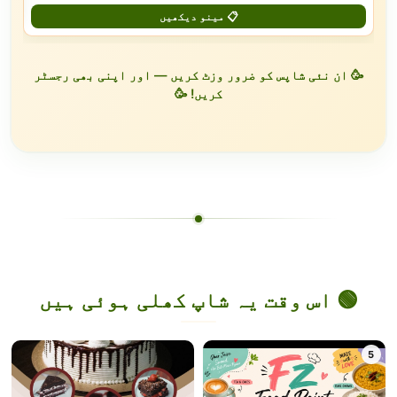
📋 مینو دیکھیں
🥳 ان نئی شاپس کو ضرور وزٹ کریں — اور اپنی بھی رجسٹر
کریں! 🥳
🟢 اس وقت یہ شاپ کھلی ہوئی ہیں
5