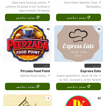
📍 State bank housing society
📍 Darzi Markit Satellite Town
scheme 33 gulzar e hijri Gulshan e
Bahawalpur
Iqbal scheme 33 Karachi
📋 مینو دیکھیں
📋 مینو دیکھیں
10
10
کراچی
سکھر
Pirzada Food Point
Express Eats
📍 Waretar Road Sukkur
📍 Asaish apartments, block 16, flat
no 10/1, Gulistan e Joher, Karachi
📋 مینو دیکھیں
📋 مینو دیکھیں
1
32