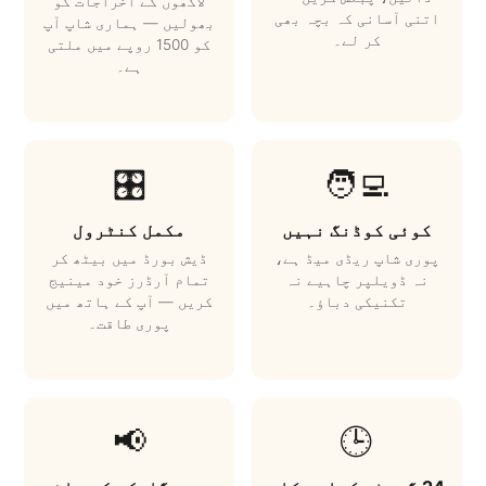
لاکھوں کے اخراجات کو
اتنی آسانی کہ بچہ بھی
بھولیں — ہماری شاپ آپ
کر لے۔
کو 1500 روپے میں ملتی
ہے۔
🎛️
🧑‍💻
کوئی کوڈنگ نہیں
مکمل کنٹرول
پوری شاپ ریڈی میڈ ہے،
ڈیش بورڈ میں بیٹھ کر
نہ ڈویلپر چاہیے نہ
تمام آرڈرز خود مینیج
تکنیکی دباؤ۔
کریں — آپ کے ہاتھ میں
پوری طاقت۔
📢
🕒