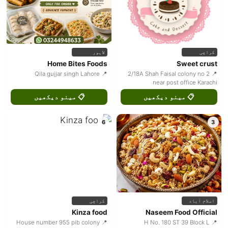
کراچی
لاہور
Home Bites Foods
Sweet crust
📍 Qila gujjar singh Lahore
📍 2/18A Shah Faisal colony no 2
near post office Karachi
📋 مینو دیکھیں
📋 مینو دیکھیں
6
3
اسلام آباد
کراچی
Kinza food
Naseem Food Official
📍 House number 955 pib colony
📍 H No. 180 ST 39 Block L