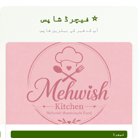
⭐ فیچرڈ شاپس
آپ کے شہر کی بہترین شاپس
فیچرڈ