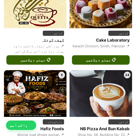
کراچی
کراچی
Cake Laboratory
کیفے کوئٹہ
📍 Karachi Division, Sindh, Pakistan
📍 صدر لکی اسٹار ڈاکٹر داؤد
پوتہ روڈ نزد آئس برگ کراچی
📋 مینو دیکھیں
📋 مینو دیکھیں
5
24
کراچی
راولپنڈی
واٹس ایپ
Hafiz Foods
NB Pizza And Bun Kabab
📍 Misrial road dhoke gujjran
📍 Shop No: 06, Building No: 22