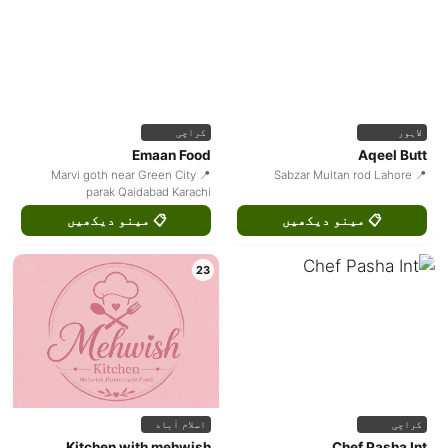
لاہور
کراچی
Emaan Food
Aqeel Butt
📍 Marvi goth near Green City
📍 Sabzar Multan rod Lahore
parak Qaidabad Karachi
📋 مینو دیکھیں
📋 مینو دیکھیں
23
کراچی
اسلام آباد
Kitchen with mehwish
Chef Pasha Int