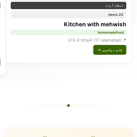
اسلام آباد
23 items
a
Kitchen with mehwish
homemadefood
📍 G13.4 street 117 islamabad
d
شاپ دیکھیں →
i