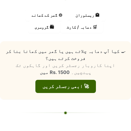
🏨 ریستوران
🍲 گھر کے کھانے
🛒 دھابہ / کارٹ
🛍️ گروسری
🍳
کیا آپ دھابہ چلاتے ہیں یا گھر میں کھانا بنا کر
فروخت کرتے ہیں؟
اپنا کاروبار رجسٹر کریں اور گاہکوں تک
پہنچیں۔
Rs. 1500 میں
🚀 ابھی رجسٹر کریں