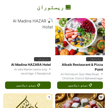
🏪 ریستوران
9
بہاولنگر
راولپنڈی
Al Madina HAZARA Hotel
Albaik Restaurant & Pizza
Point
📍 Al safa Market kacha stop
westridge 3 Rawalpindi
📍 Ali Petroleum Qazi Wala Road,
Chishtian District Bahawalnagar
📋 مینو دیکھیں
📋 مینو دیکھیں
1
10