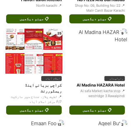
📍 North karachi
📍 Shop No: 06, Building No: 22
Malir Cantt Bazar Karachi
📋 مینو دیکھیں
📋 مینو دیکھیں
25
9
راولپنڈی
اسلام آباد
Al Madina HAZARA Hotel
کراچی بریانی اینڈ
ریسٹوررنٹ
📍 Al safa Market kacha stop
westridge 3 Rawalpindi
📍 لطیف پلازہ جناح سپر مارکیٹ
F/7 مرکز اسلام آباد
📋 مینو دیکھیں
📋 مینو دیکھیں
13
2