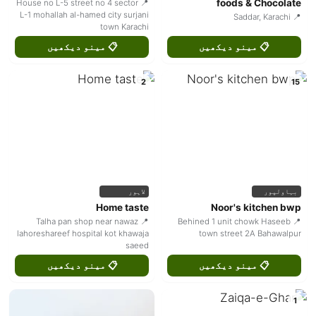
foods & Chocolate
📍 House no L-5 street no 4 sector
L-1 mohallah al-hamed city surjani
📍 Saddar, Karachi
town Karachi
📋 مینو دیکھیں
📋 مینو دیکھیں
2
15
بہاولپور
لاہور
Home taste
Noor's kitchen bwp
📍 Talha pan shop near nawaz
📍 Behined 1 unit chowk Haseeb
lahoreshareef hospital kot khawaja
town street 2A Bahawalpur
saeed
📋 مینو دیکھیں
📋 مینو دیکھیں
1