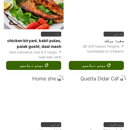
کراچی
واہ
سفرۂ برکت
chicken biryani, kabli pulao,
palak gosht, daal mash
📍 3B 13/6 Nazeer Heights
nazimabad no 3 Karachi
📍 near ordinance club d-5 nargis
road wah cantt
📋 مینو دیکھیں
📋 مینو دیکھیں
14
11
سیالکوٹ
کراچی