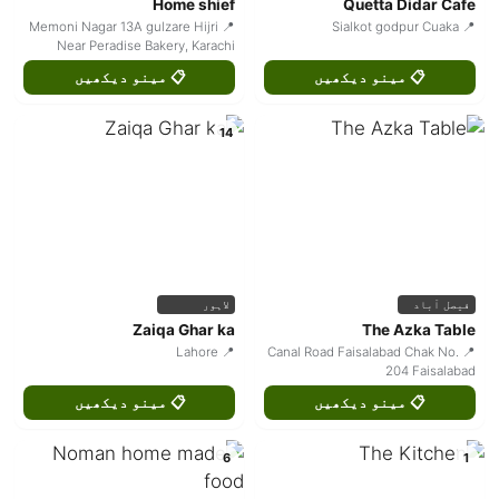
Home shief
Quetta Didar Cafe
📍 Memoni Nagar 13A gulzare Hijri
📍 Sialkot godpur Cuaka
Near Peradise Bakery, Karachi
📋 مینو دیکھیں
📋 مینو دیکھیں
14
فیصل آباد
لاہور
Zaiqa Ghar ka
The Azka Table
📍 Lahore
📍 Canal Road Faisalabad Chak No.
204 Faisalabad
📋 مینو دیکھیں
📋 مینو دیکھیں
6
1