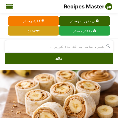
Recipes Master
🏨 ریسٹورنٹ رجسٹر
🧑 گاہک رجسٹر
🛵 رائڈر رجسٹر
🔑 لاگ ان
🔍
تلاش