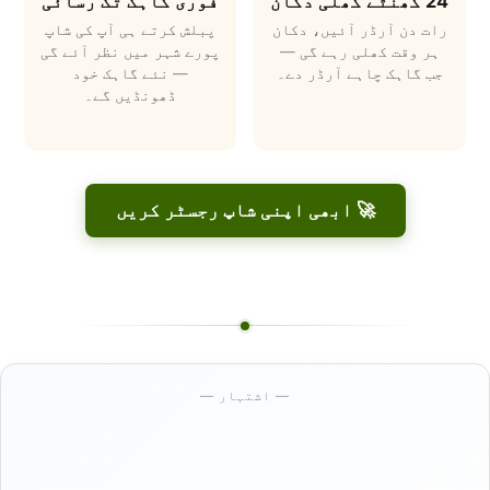
24 گھنٹے کھلی دکان
فوری گاہک تک رسائی
رات دن آرڈر آئیں، دکان
پبلش کرتے ہی آپ کی شاپ
ہر وقت کھلی رہے گی —
پورے شہر میں نظر آئے گی
جب گاہک چاہے آرڈر دے۔
— نئے گاہک خود
ڈھونڈیں گے۔
🚀 ابھی اپنی شاپ رجسٹر کریں
— اشتہار —