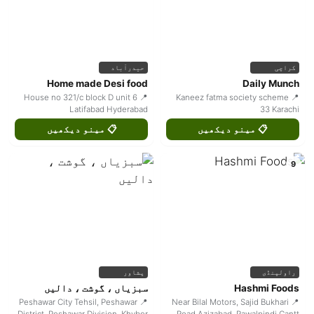
کراچی
حیدرآباد
Home made Desi food
Daily Munch
📍 House no 321/c block D unit 6
📍 Kaneez fatma society scheme
Latifabad Hyderabad
33 Karachi
📋 مینو دیکھیں
📋 مینو دیکھیں
9
راولپنڈی
پشاور
Hashmi Foods
سبزیاں ، گوشت ، دالیں
📍 Peshawar City Tehsil, Peshawar
📍 Near Bilal Motors, Sajid Bukhari
District, Peshawar Division, Khyber
Road Azizabad, Rawalpindi Cantt