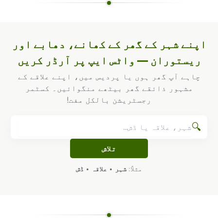
اپنے شہر کے گھر کے کھانے، دھابے اور
ریستوران — واٹس ایپ پر آرڈر کریں
چاہے آپ گھر ہوں یا پردیس میں، اپنے علاقے کے
مشہور ذائقے گھر بیٹھے منگوائیں۔ کسٹمر
رجسٹریشن بالکل مفت!
🔍
تلاش
مثلاً:
شہر
•
علاقہ
•
ڈش