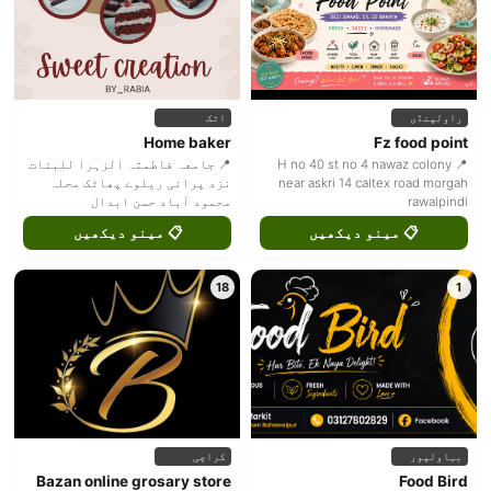
راولپنڈی
اٹک
Home baker
Fz food point
📍 H no 40 st no 4 nawaz colony
📍 جامعہ فاطمتہ الزہرا للبنات
near askri 14 caltex road morgah
نزد پرانی ریلوے پھاٹک محلہ
rawalpindi
محمود آباد حسن ابدال
📋 مینو دیکھیں
📋 مینو دیکھیں
18
1
بہاولپور
کراچی
Bazan online grosary store
Food Bird