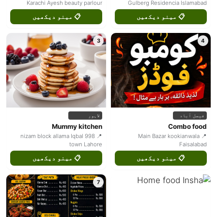
Karachi Ayesh beauty parlour
Gulberg Residencia Islamabad
📋 مینو دیکھیں
📋 مینو دیکھیں
3
4
فیصل آباد
لاہور
Mummy kitchen
Combo food
📍 998 nizam block allama Iqbal
📍 Main Bazar kookianwala
town Lahore
Faisalabad
📋 مینو دیکھیں
📋 مینو دیکھیں
7