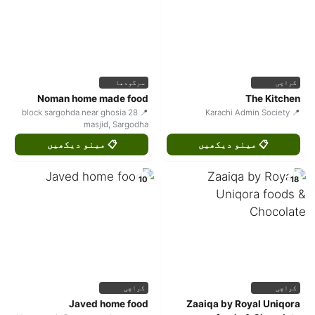
کراچی
سرگودھا
Noman home made food
The Kitchen
📍 28 block sargohda near ghosia
📍 Karachi Admin Society
masjid, Sargodha
📋 مینو دیکھیں
📋 مینو دیکھیں
10
18
کراچی
کراچی
Javed home food
Zaaiqa by Royal Uniqora