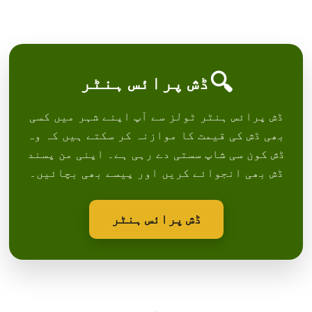
🔍
ڈش پرائس ہنٹر
ڈش پرائس ہنٹر ٹولز سے آپ اپنے شہر میں کسی
بھی ڈش کی قیمت کا موازنہ کر سکتے ہیں کہ وہ
ڈش کون سی شاپ سستی دے رہی ہے۔ اپنی من پسند
ڈش بھی انجوائے کریں اور پیسے بھی بچائیں۔
ڈش پرائس ہنٹر