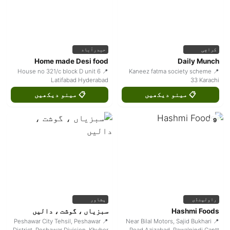
کراچی
حیدرآباد
Home made Desi food
Daily Munch
📍 House no 321/c block D unit 6
📍 Kaneez fatma society scheme
Latifabad Hyderabad
33 Karachi
📋 مینو دیکھیں
📋 مینو دیکھیں
9
راولپنڈی
پشاور
Hashmi Foods
سبزیاں ، گوشت ، دالیں
📍 Peshawar City Tehsil, Peshawar
📍 Near Bilal Motors, Sajid Bukhari
District, Peshawar Division, Khyber
Road Azizabad, Rawalpindi Cantt