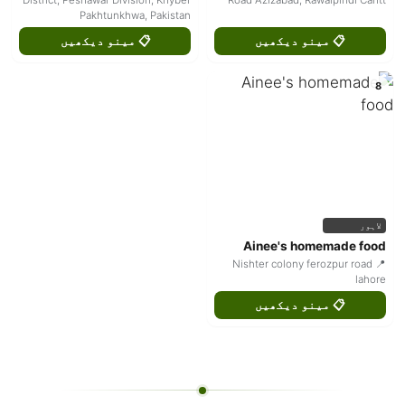
Pakhtunkhwa, Pakistan
📋 مینو دیکھیں
📋 مینو دیکھیں
8
لاہور
Ainee's homemade food
📍 Nishter colony ferozpur road
lahore
📋 مینو دیکھیں