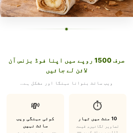
صرف 1500 روپے میں اپنا فوڈ بزنس آن
لائن لے جائیں
ویب سائٹ بنوانا مہنگا اور مشکل ہے...
💸
⏱️
10 منٹ میں تیار
کوئی مہنگی ویب
سائٹ نہیں
تصاویر لگائیں، قیمت
ڈالیں، پبلش کریں —