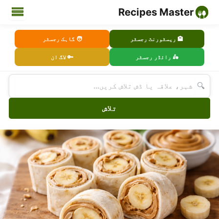
Recipes Master
🏨 ریسٹورنٹ رجسٹر
🧑 گاہک رجسٹر
🛵 رائڈر رجسٹر
🔑 لاگ ان
🔍
تلاش