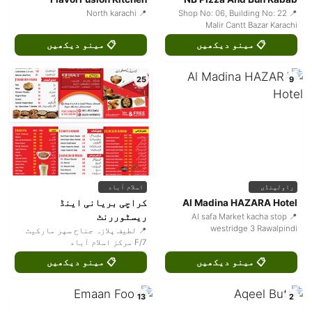
📍 North karachi
📍 Shop No: 06, Building No: 22
Malir Cantt Bazar Karachi
📋 مینو دیکھیں
📋 مینو دیکھیں
25
9
راولپنڈی
اسلام آباد
Al Madina HAZARA Hotel
کراچی بریانی اینڈ
ریسٹوررنٹ
📍 Al safa Market kacha stop
westridge 3 Rawalpindi
📍 لطیف پلازہ جناح سپر مارکیٹ
F/7 مرکز اسلام آباد
📋 مینو دیکھیں
📋 مینو دیکھیں
13
2