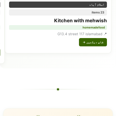
اسلام آباد
23 items
a
Kitchen with mehwish
homemadefood
📍 G13.4 street 117 islamabad
d
شاپ دیکھیں →
i