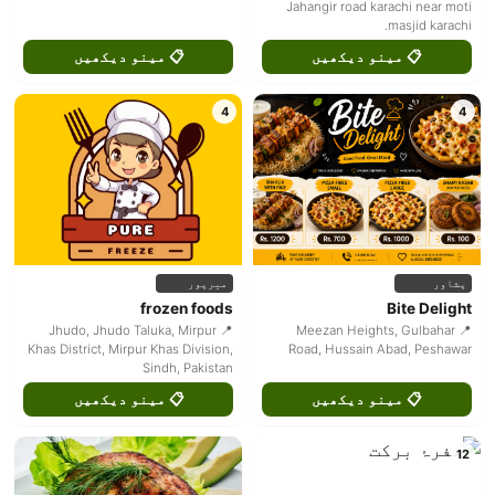
Jahangir road karachi near moti
masjid karachi.
📋 مینو دیکھیں
📋 مینو دیکھیں
4
4
پشاور
میرپور
frozen foods
Bite Delight
📍 Jhudo, Jhudo Taluka, Mirpur
📍 Meezan Heights, Gulbahar
Khas District, Mirpur Khas Division,
Road, Hussain Abad, Peshawar
Sindh, Pakistan
📋 مینو دیکھیں
📋 مینو دیکھیں
12