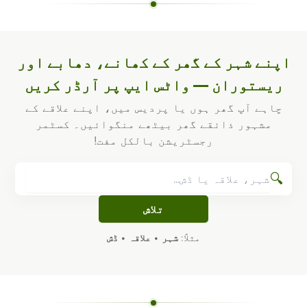
اپنے شہر کے گھر کے کھانے، دھابے اور
ریستوران — واٹس ایپ پر آرڈر کریں
چاہے آپ گھر ہوں یا پردیس میں، اپنے علاقے کے
مشہور ذائقے گھر بیٹھے منگوائیں۔ کسٹمر
رجسٹریشن بالکل مفت!
🔍
تلاش
مثلاً:
شہر
•
علاقہ
•
ڈش