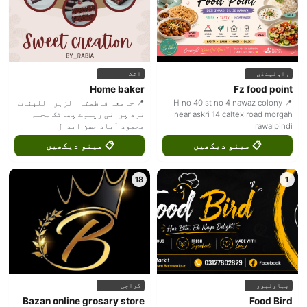
راولپنڈی
اٹک
Home baker
Fz food point
📍 H no 40 st no 4 nawaz colony
📍 جامعہ فاطمتہ الزہرا للبنات
near askri 14 caltex road morgah
نزد پرانی ریلوے پھاٹک محلہ
rawalpindi
محمود آباد حسن ابدال
📋 مینو دیکھیں
📋 مینو دیکھیں
18
1
بہاولپور
کراچی
Bazan online grosary store
Food Bird