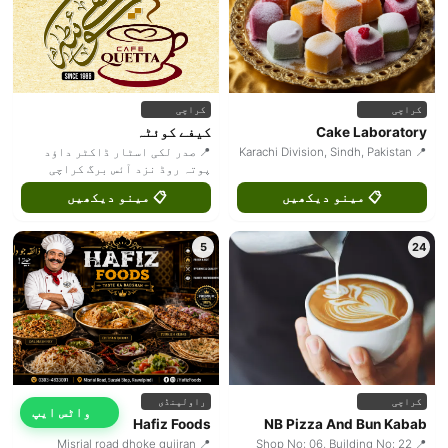
کراچی
کراچی
Cake Laboratory
کیفے کوئٹہ
📍 Karachi Division, Sindh, Pakistan
📍 صدر لکی اسٹار ڈاکٹر داؤد
پوتہ روڈ نزد آئس برگ کراچی
📋 مینو دیکھیں
📋 مینو دیکھیں
5
24
کراچی
راولپنڈی
واٹس ایپ
Hafiz Foods
NB Pizza And Bun Kabab
📍 Misrial road dhoke gujjran
📍 Shop No: 06, Building No: 22