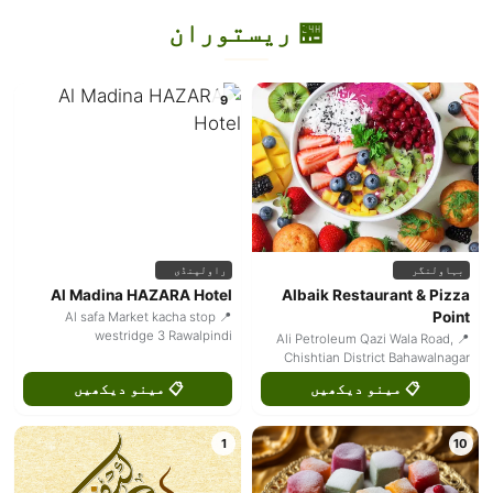
🏪 ریستوران
9
بہاولنگر
راولپنڈی
Al Madina HAZARA Hotel
Albaik Restaurant & Pizza
Point
📍 Al safa Market kacha stop
westridge 3 Rawalpindi
📍 Ali Petroleum Qazi Wala Road,
Chishtian District Bahawalnagar
📋 مینو دیکھیں
📋 مینو دیکھیں
1
10