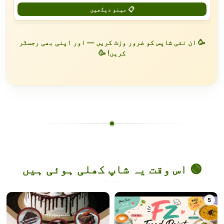
📋 مینو دیکھیں
🥳 ان نئی شاپس کو ضرور وزٹ کریں — اور اپنی بھی رجسٹر
کریں! 🥳
🟢 اس وقت یہ شاپ کھلی ہوئی ہیں
5