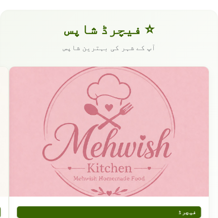
⭐ فیچرڈ شاپس
آپ کے شہر کی بہترین شاپس
فیچرڈ