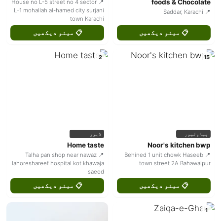
foods & Chocolate
📍 House no L-5 street no 4 sector
L-1 mohallah al-hamed city surjani
📍 Saddar, Karachi
town Karachi
📋 مینو دیکھیں
📋 مینو دیکھیں
2
15
بہاولپور
لاہور
Home taste
Noor's kitchen bwp
📍 Talha pan shop near nawaz
📍 Behined 1 unit chowk Haseeb
lahoreshareef hospital kot khawaja
town street 2A Bahawalpur
saeed
📋 مینو دیکھیں
📋 مینو دیکھیں
1