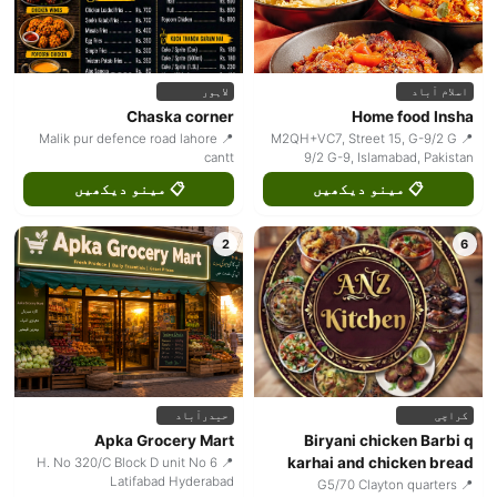
اسلام آباد
لاہور
Chaska corner
Home food Insha
📍 Malik pur defence road lahore
📍 M2QH+VC7, Street 15, G-9/2 G
cantt
9/2 G-9, Islamabad, Pakistan
📋 مینو دیکھیں
📋 مینو دیکھیں
2
6
کراچی
حیدرآباد
Apka Grocery Mart
Biryani chicken Barbi q
karhai and chicken bread
📍 H. No 320/C Block D unit No 6
Latifabad Hyderabad
📍 G5/70 Clayton quarters