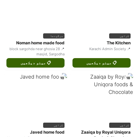
کراچی
سرگودھا
Noman home made food
The Kitchen
📍 28 block sargohda near ghosia
📍 Karachi Admin Society
masjid, Sargodha
📋 مینو دیکھیں
📋 مینو دیکھیں
10
18
کراچی
کراچی
Javed home food
Zaaiqa by Royal Uniqora