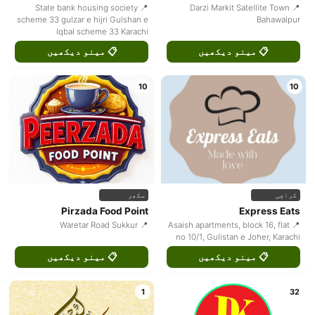
📍 State bank housing society
📍 Darzi Markit Satellite Town
scheme 33 gulzar e hijri Gulshan e
Bahawalpur
Iqbal scheme 33 Karachi
📋 مینو دیکھیں
📋 مینو دیکھیں
10
10
کراچی
سکھر
Pirzada Food Point
Express Eats
📍 Waretar Road Sukkur
📍 Asaish apartments, block 16, flat
no 10/1, Gulistan e Joher, Karachi
📋 مینو دیکھیں
📋 مینو دیکھیں
1
32