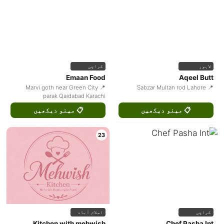
لاہور
کراچی
Emaan Food
Aqeel Butt
📍 Marvi goth near Green City
📍 Sabzar Multan rod Lahore
parak Qaidabad Karachi
📋 مینو دیکھیں
📋 مینو دیکھیں
23
کراچی
اسلام آباد
Kitchen with mehwish
Chef Pasha Int