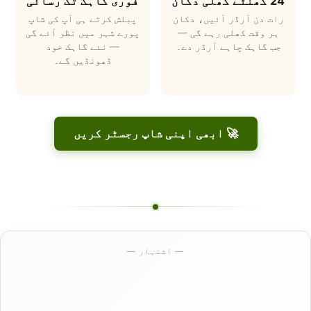
24 گھنٹے کھلی دکان
فوری گاہک تک رسائی
رات دن آرڈر آئیں، دکان
پبلش کرتے ہی آپ کی شاپ
ہر وقت کھلی رہے گی —
پورے شہر میں نظر آئے گی
جب گاہک چاہے آرڈر دے۔
— نئے گاہک خود
ڈھونڈیں گے۔
🚀 ابھی اپنی شاپ رجسٹر کریں
— اشتہار —