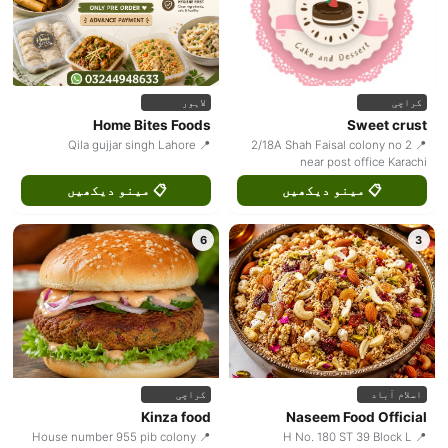
کراچی
لاہور
Home Bites Foods
Sweet crust
📍 Qila gujjar singh Lahore
📍 2/18A Shah Faisal colony no 2
near post office Karachi
📋 مینو دیکھیں
📋 مینو دیکھیں
6
3
اسلام آباد
کراچی
Kinza food
Naseem Food Official
📍 House number 955 pib colony
📍 H No. 180 ST 39 Block L