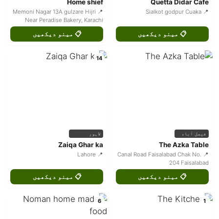
Home shief
Quetta Didar Cafe
📍 Memoni Nagar 13A gulzare Hijri
📍 Sialkot godpur Cuaka
Near Peradise Bakery, Karachi
📋 مینو دیکھیں
📋 مینو دیکھیں
14
فیصل آباد
لاہور
Zaiqa Ghar ka
The Azka Table
📍 Lahore
📍 Canal Road Faisalabad Chak No.
204 Faisalabad
📋 مینو دیکھیں
📋 مینو دیکھیں
6
1