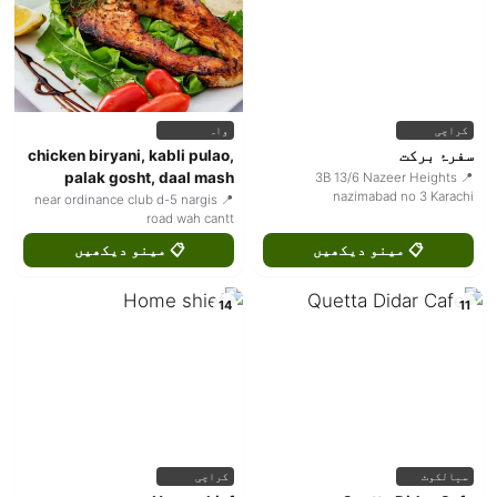
کراچی
واہ
سفرۂ برکت
chicken biryani, kabli pulao,
palak gosht, daal mash
📍 3B 13/6 Nazeer Heights
nazimabad no 3 Karachi
📍 near ordinance club d-5 nargis
road wah cantt
📋 مینو دیکھیں
📋 مینو دیکھیں
14
11
سیالکوٹ
کراچی