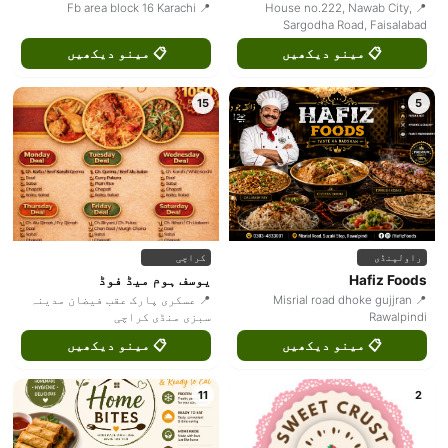
📍 Fb area block 16 Karachi
📍 House no.222, Nawab City,
Sargodha Road, Faisalabad
📋 مینو دیکھیں
📋 مینو دیکھیں
15
5
راولپنڈی
کراچی
Hafiz Foods
یوسف ہوم میڈ فوڈ
📍 Misrial road dhoke gujjran
📍 عسکری پارک عقب فیضان مدینہ
Rawalpindi
سبزی منڈی کراچی
📋 مینو دیکھیں
📋 مینو دیکھیں
11
2