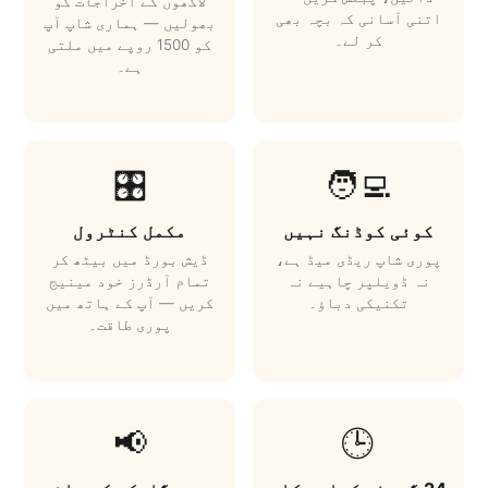
لاکھوں کے اخراجات کو
اتنی آسانی کہ بچہ بھی
بھولیں — ہماری شاپ آپ
کر لے۔
کو 1500 روپے میں ملتی
ہے۔
🎛️
🧑‍💻
کوئی کوڈنگ نہیں
مکمل کنٹرول
پوری شاپ ریڈی میڈ ہے،
ڈیش بورڈ میں بیٹھ کر
نہ ڈویلپر چاہیے نہ
تمام آرڈرز خود مینیج
تکنیکی دباؤ۔
کریں — آپ کے ہاتھ میں
پوری طاقت۔
📢
🕒