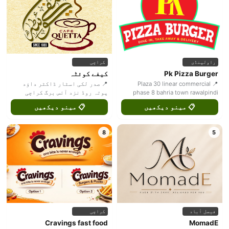
راولپنڈی
کراچی
Pk Pizza Burger
کیفے کوئٹہ
📍 Plaza 30 linear commercial
📍 صدر لکی اسٹار ڈاکٹر داؤد
phase 8 bahria town rawalpindi
پوتہ روڈ نزد آئس برگ کراچی
📋 مینو دیکھیں
📋 مینو دیکھیں
8
5
فیصل آباد
کراچی
Cravings fast food
MomadE