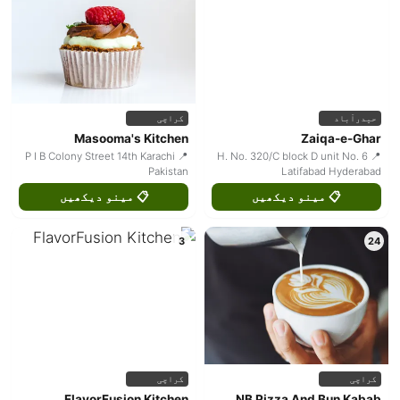
حیدرآباد
کراچی
Masooma's Kitchen
Zaiqa-e-Ghar
📍 P I B Colony Street 14th Karachi
📍 H. No. 320/C block D unit No. 6
Pakistan
Latifabad Hyderabad
📋 مینو دیکھیں
📋 مینو دیکھیں
3
24
کراچی
کراچی
FlavorFusion Kitchen
NB Pizza And Bun Kabab