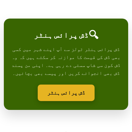
🔍
ڈش پرائس ہنٹر
ڈش پرائس ہنٹر ٹولز سے آپ اپنے شہر میں کسی
بھی ڈش کی قیمت کا موازنہ کر سکتے ہیں کہ وہ
ڈش کون سی شاپ سستی دے رہی ہے۔ اپنی من پسند
ڈش بھی انجوائے کریں اور پیسے بھی بچائیں۔
ڈش پرائس ہنٹر