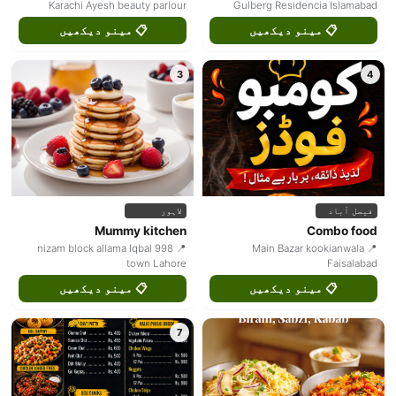
Karachi Ayesh beauty parlour
Gulberg Residencia Islamabad
📋 مینو دیکھیں
📋 مینو دیکھیں
3
4
فیصل آباد
لاہور
Mummy kitchen
Combo food
📍 998 nizam block allama Iqbal
📍 Main Bazar kookianwala
town Lahore
Faisalabad
📋 مینو دیکھیں
📋 مینو دیکھیں
7