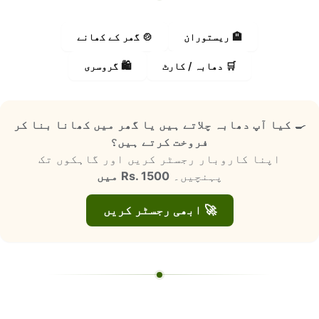
🏨 ریستوران
🍲 گھر کے کھانے
🛒 دھابہ / کارٹ
🛍️ گروسری
🍳
کیا آپ دھابہ چلاتے ہیں یا گھر میں کھانا بنا کر
فروخت کرتے ہیں؟
اپنا کاروبار رجسٹر کریں اور گاہکوں تک
پہنچیں۔
Rs. 1500 میں
🚀 ابھی رجسٹر کریں