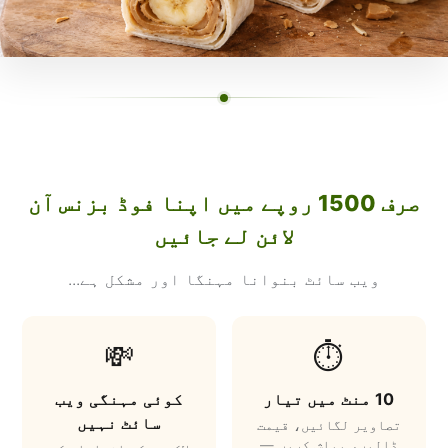
صرف 1500 روپے میں اپنا فوڈ بزنس آن
لائن لے جائیں
ویب سائٹ بنوانا مہنگا اور مشکل ہے...
💸
⏱️
10 منٹ میں تیار
کوئی مہنگی ویب
سائٹ نہیں
تصاویر لگائیں، قیمت
ڈالیں، پبلش کریں —