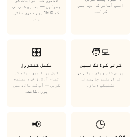
لاکھوں کے اخراجات کو
اتنی آسانی کہ بچہ بھی
بھولیں — ہماری شاپ آپ
کر لے۔
کو 1500 روپے میں ملتی
ہے۔
🎛️
🧑‍💻
کوئی کوڈنگ نہیں
مکمل کنٹرول
پوری شاپ ریڈی میڈ ہے،
ڈیش بورڈ میں بیٹھ کر
نہ ڈویلپر چاہیے نہ
تمام آرڈرز خود مینیج
تکنیکی دباؤ۔
کریں — آپ کے ہاتھ میں
پوری طاقت۔
📢
🕒