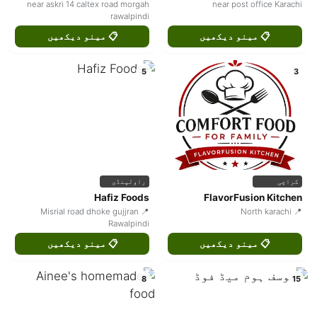
near askri 14 caltex road morgah
near post office Karachi
rawalpindi
📋 مینو دیکھیں
📋 مینو دیکھیں
5
3
کراچی
راولپنڈی
Hafiz Foods
FlavorFusion Kitchen
📍 Misrial road dhoke gujjran
📍 North karachi
Rawalpindi
📋 مینو دیکھیں
📋 مینو دیکھیں
8
15