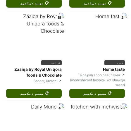
📋 مینو دیکھیں
📋 مینو دیکھیں
18
2
لاہور
کراچی
Zaaiqa by Royal Uniqora
Home taste
foods & Chocolate
📍 Talha pan shop near nawaz
lahoreshareef hospital kot khawaja
📍 Saddar, Karachi
saeed
📋 مینو دیکھیں
📋 مینو دیکھیں
4
23