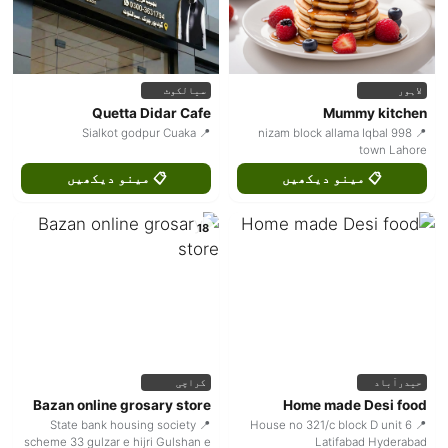
لاہور
سیالکوٹ
Quetta Didar Cafe
Mummy kitchen
📍 Sialkot godpur Cuaka
📍 998 nizam block allama Iqbal
town Lahore
📋 مینو دیکھیں
📋 مینو دیکھیں
18
حیدرآباد
کراچی
Bazan online grosary store
Home made Desi food
📍 State bank housing society
📍 House no 321/c block D unit 6
scheme 33 gulzar e hijri Gulshan e
Latifabad Hyderabad