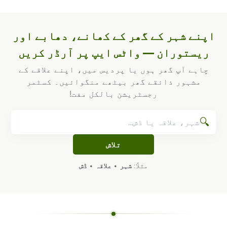
اپنے شہر کے گھر کے کھانے، دھابے اور
ریستوران — واٹس ایپ پر آرڈر کریں
چاہے آپ گھر ہوں یا پردیس میں، اپنے علاقے کے
مشہور ذائقے گھر بیٹھے منگوائیں۔ کسٹمر
رجسٹریشن بالکل مفت!
🔍
تلاش
مثلاً:
شہر
•
علاقہ
•
ڈش