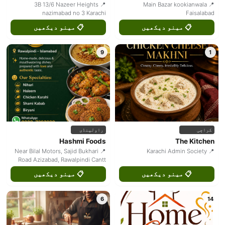
📍 3B 13/6 Nazeer Heights
📍 Main Bazar kookianwala
nazimabad no 3 Karachi
Faisalabad
📋 مینو دیکھیں
📋 مینو دیکھیں
9
1
کراچی
راولپنڈی
Hashmi Foods
The Kitchen
📍 Near Bilal Motors, Sajid Bukhari
📍 Karachi Admin Society
Road Azizabad, Rawalpindi Cantt
📋 مینو دیکھیں
📋 مینو دیکھیں
6
14