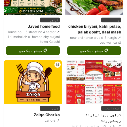
واہ
کراچی
Javed home food
chicken biryani, kabli pulao,
palak gosht, daal mash
📍 House no L-5 street no 4 sector
L-1 mohallah al-hamed city surjani
📍 near ordinance club d-5 nargis
town Karachi
road wah cantt
📋 مینو دیکھیں
📋 مینو دیکھیں
14
25
اسلام آباد
لاہور
کراچی بریانی اینڈ
Zaiqa Ghar ka
ریسٹوررنٹ
📍 Lahore
📍 لطیف پلازہ جناح سپر مارکیٹ