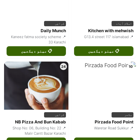
اسلام آباد
کراچی
Daily Munch
Kitchen with mehwish
📍 Kaneez fatma society scheme
📍 G13.4 street 117 islamabad
33 Karachi
📋 مینو دیکھیں
📋 مینو دیکھیں
24
10
سکھر
کراچی
NB Pizza And Bun Kabab
Pirzada Food Point
📍 Shop No: 06, Building No: 22
📍 Waretar Road Sukkur
Malir Cantt Bazar Karachi