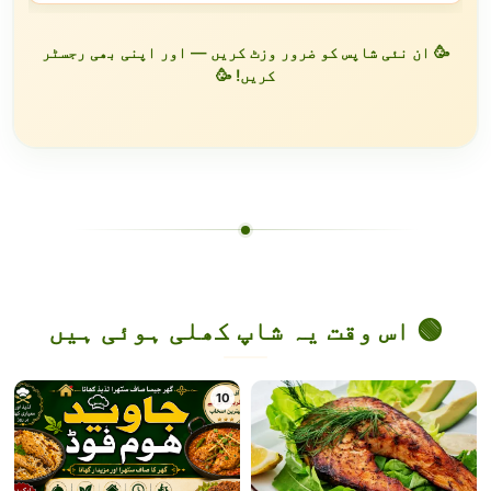
🥳 ان نئی شاپس کو ضرور وزٹ کریں — اور اپنی بھی رجسٹر
کریں! 🥳
🟢 اس وقت یہ شاپ کھلی ہوئی ہیں
10