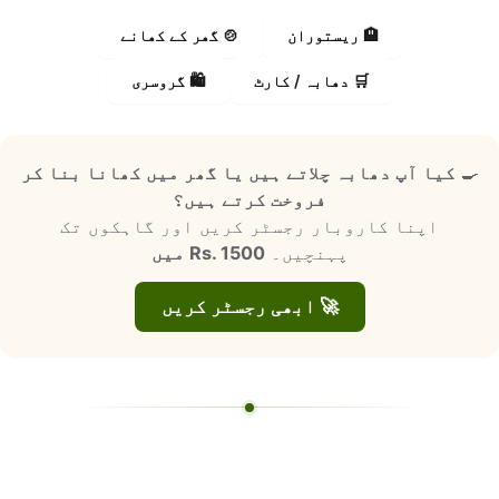
🏨 ریستوران
🍲 گھر کے کھانے
🛒 دھابہ / کارٹ
🛍️ گروسری
🍳
کیا آپ دھابہ چلاتے ہیں یا گھر میں کھانا بنا کر
فروخت کرتے ہیں؟
اپنا کاروبار رجسٹر کریں اور گاہکوں تک
پہنچیں۔
Rs. 1500 میں
🚀 ابھی رجسٹر کریں