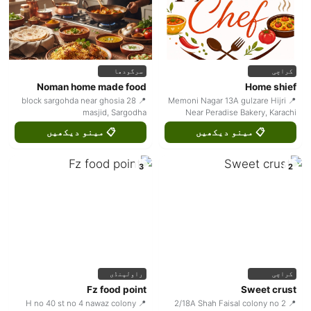
کراچی
سرگودھا
Noman home made food
Home shief
📍 28 block sargohda near ghosia
📍 Memoni Nagar 13A gulzare Hijri
masjid, Sargodha
Near Peradise Bakery, Karachi
📋 مینو دیکھیں
📋 مینو دیکھیں
3
2
کراچی
راولپنڈی
Fz food point
Sweet crust
📍 H no 40 st no 4 nawaz colony
📍 2/18A Shah Faisal colony no 2