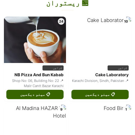
🏪 ریستوران
24
10
کراچی
کراچی
NB Pizza And Bun Kabab
Cake Laboratory
📍 Shop No: 06, Building No: 22
📍 Karachi Division, Sindh, Pakistan
Malir Cantt Bazar Karachi
📋 مینو دیکھیں
📋 مینو دیکھیں
9
1