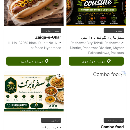
پشاور
حیدرآباد
سبزیاں ، گوشت ، دالیں
Zaiqa-e-Ghar
📍 H. No. 320/C block D unit No. 6
📍 Peshawar City Tehsil, Peshawar
Latifabad Hyderabad
District, Peshawar Division, Khyber
Pakhtunkhwa, Pakistan
📋 مینو دیکھیں
📋 مینو دیکھیں
12
4
فیصل آباد
کراچی
Combo food
سفرۂ برکت