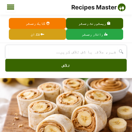
Recipes Master
🏨 ریسٹورنٹ رجسٹر
🧑 گاہک رجسٹر
🛵 رائڈر رجسٹر
🔑 لاگ ان
🔍
تلاش