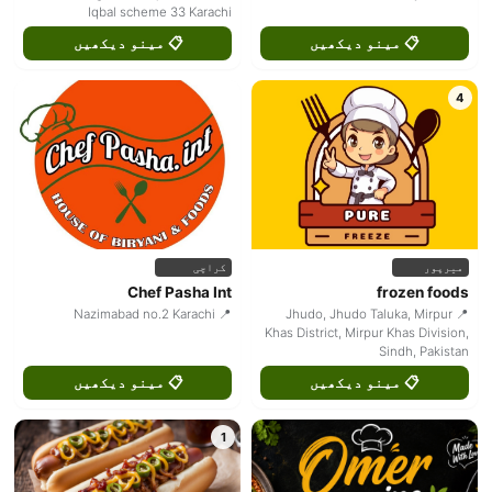
Iqbal scheme 33 Karachi
📋 مینو دیکھیں
📋 مینو دیکھیں
4
میرپور
کراچی
Chef Pasha Int
frozen foods
📍 Nazimabad no.2 Karachi
📍 Jhudo, Jhudo Taluka, Mirpur
Khas District, Mirpur Khas Division,
Sindh, Pakistan
📋 مینو دیکھیں
📋 مینو دیکھیں
1