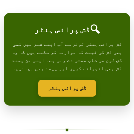
🔍
ڈش پرائس ہنٹر
ڈش پرائس ہنٹر ٹولز سے آپ اپنے شہر میں کسی
بھی ڈش کی قیمت کا موازنہ کر سکتے ہیں کہ وہ
ڈش کون سی شاپ سستی دے رہی ہے۔ اپنی من پسند
ڈش بھی انجوائے کریں اور پیسے بھی بچائیں۔
ڈش پرائس ہنٹر