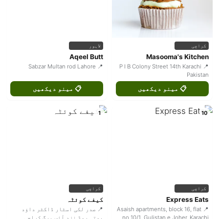
کراچی
لاہور
Aqeel Butt
Masooma's Kitchen
📍 Sabzar Multan rod Lahore
📍 P I B Colony Street 14th Karachi
Pakistan
📋 مینو دیکھیں
📋 مینو دیکھیں
1
10
کراچی
کراچی
Express Eats
کیفے کوئٹہ
📍 Asaish apartments, block 16, flat
📍 صدر لکی اسٹار ڈاکٹر داؤد
no 10/1, Gulistan e Joher, Karachi
پوتہ روڈ نزد آئس برگ کراچی