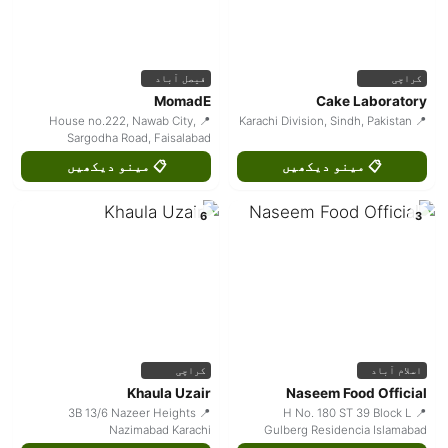
کراچی
فیصل آباد
MomadE
Cake Laboratory
📍 House no.222, Nawab City,
📍 Karachi Division, Sindh, Pakistan
Sargodha Road, Faisalabad
📋 مینو دیکھیں
📋 مینو دیکھیں
6
3
اسلام آباد
کراچی
Khaula Uzair
Naseem Food Official
📍 3B 13/6 Nazeer Heights
📍 H No. 180 ST 39 Block L
Nazimabad Karachi
Gulberg Residencia Islamabad