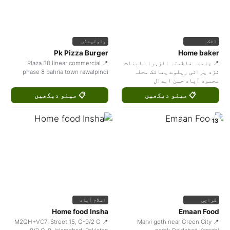
اٹک
راولپنڈی
Pk Pizza Burger
Home baker
📍 جامعہ فاطمتہ الزہرا للبنات
📍 Plaza 30 linear commercial
نزد پرانی ریلوے پھاٹک محلہ
phase 8 bahria town rawalpindi
محمود آباد حسن ابدال
📋 مینو دیکھیں
📋 مینو دیکھیں
13
کراچی
اسلام آباد
Home food Insha
Emaan Food
📍 M2QH+VC7, Street 15, G-9/2 G
📍 Marvi goth near Green City