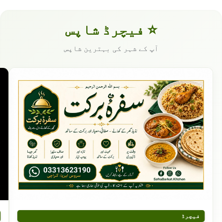
⭐ فیچرڈ شاپس
آپ کے شہر کی بہترین شاپس
فیچرڈ