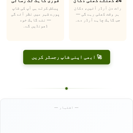
24 گھنٹے کھلی دکان
فوری گاہک تک رسائی
رات دن آرڈر آئیں، دکان
پبلش کرتے ہی آپ کی شاپ
ہر وقت کھلی رہے گی —
پورے شہر میں نظر آئے گی
جب گاہک چاہے آرڈر دے۔
— نئے گاہک خود
ڈھونڈیں گے۔
🚀 ابھی اپنی شاپ رجسٹر کریں
— اشتہار —