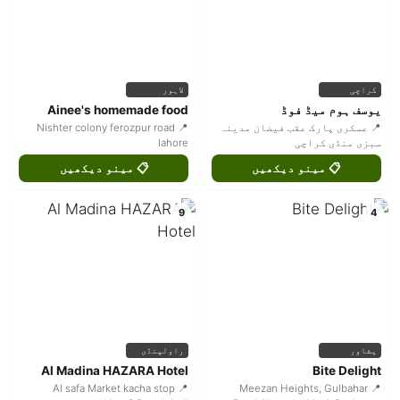
کراچی
لاہور
یوسف ہوم میڈ فوڈ
Ainee's homemade food
📍 عسکری پارک عقب فیضان مدینہ
📍 Nishter colony ferozpur road
سبزی منڈی کراچی
lahore
📋 مینو دیکھیں
📋 مینو دیکھیں
9
4
پشاور
راولپنڈی
Al Madina HAZARA Hotel
Bite Delight
📍 Al safa Market kacha stop
📍 Meezan Heights, Gulbahar