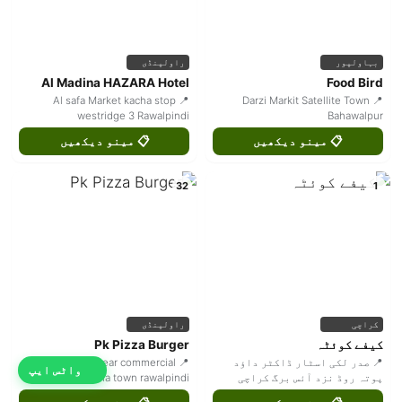
بہاولپور
راولپنڈی
Al Madina HAZARA Hotel
Food Bird
📍 Al safa Market kacha stop
📍 Darzi Markit Satellite Town
westridge 3 Rawalpindi
Bahawalpur
📋 مینو دیکھیں
📋 مینو دیکھیں
32
1
کراچی
راولپنڈی
کیفے کوئٹہ
Pk Pizza Burger
📍 صدر لکی اسٹار ڈاکٹر داؤد
📍 Plaza 30 linear commercial
واٹس ایپ
پوتہ روڈ نزد آئس برگ کراچی
phase 8 bahria town rawalpindi