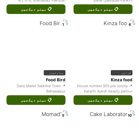
9/2 G-9, Islamabad, Pakistan
parak Qaidabad Karachi
📋 مینو دیکھیں
📋 مینو دیکھیں
1
6
کراچی
بہاولپور
Food Bird
Kinza food
📍 Darzi Markit Satellite Town
📍 House number 955 pib colony
Bahawalpur
Karachi Ayesh beauty parlour
📋 مینو دیکھیں
📋 مینو دیکھیں
5
10