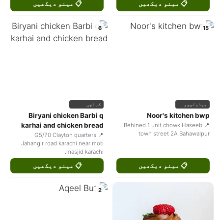
📋 مینو دیکھیں
📋 مینو دیکھیں
6
15
بہاولپور
کراچی
Biryani chicken Barbi q
Noor's kitchen bwp
karhai and chicken bread
📍 Behined 1 unit chowk Haseeb
town street 2A Bahawalpur
📍 G5/70 Clayton quarters
Jahangir road karachi near moti
masjid karachi.
📋 مینو دیکھیں
📋 مینو دیکھیں
2