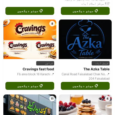
F/7 مرکز اسلام آباد
📋 مینو دیکھیں
📋 مینو دیکھیں
8
فیصل آباد
کراچی
Cravings fast food
The Azka Table
📍 Fb area block 16 Karachi
📍 Canal Road Faisalabad Chak No.
204 Faisalabad
📋 مینو دیکھیں
📋 مینو دیکھیں
11
4