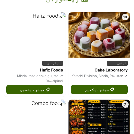
5
10
کراچی
راولپنڈی
Hafiz Foods
Cake Laboratory
📍 Misrial road dhoke gujjran
📍 Karachi Division, Sindh, Pakistan
Rawalpindi
📋 مینو دیکھیں
📋 مینو دیکھیں
4
7