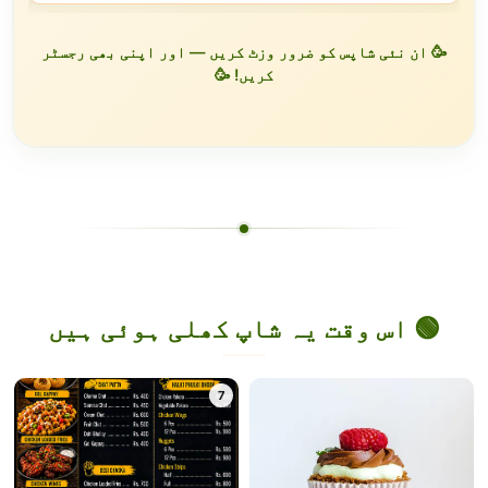
🥳 ان نئی شاپس کو ضرور وزٹ کریں — اور اپنی بھی رجسٹر
کریں! 🥳
🟢 اس وقت یہ شاپ کھلی ہوئی ہیں
7