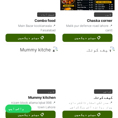
لاہور
فیصل آباد
Combo food
Chaska corner
📍 Main Bazar kookianwala
📍 Malik pur defence road lahore
Faisalabad
cantt
📋 مینو دیکھیں
📋 مینو دیکھیں
4
1
کراچی
لاہور
کیفے کوئٹہ
Mummy kitchen
📍 صدر لکی اسٹار ڈاکٹر داؤد
📍 998 nizam block allama Iqbal
پوتہ روڈ نزد آئس برگ کراچی
town Lahore
واٹس ایپ
📋 مینو دیکھیں
📋 مینو دیکھیں