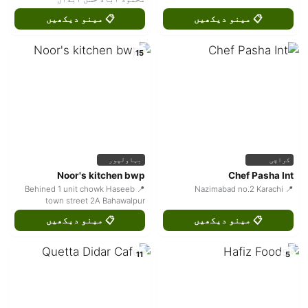
📋 مینو دیکھیں
📋 مینو دیکھیں
15
کراچی
بہاولپور
Noor's kitchen bwp
Chef Pasha Int
📍 Behined 1 unit chowk Haseeb
📍 Nazimabad no.2 Karachi
town street 2A Bahawalpur
📋 مینو دیکھیں
📋 مینو دیکھیں
11
5