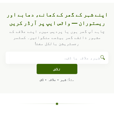
اپنے شہر کے گھر کے کھانے، دھابے اور
ریستوران — واٹس ایپ پر آرڈر کریں
چاہے آپ گھر ہوں یا پردیس میں، اپنے علاقے کے
مشہور ذائقے گھر بیٹھے منگوائیں۔ کسٹمر
رجسٹریشن بالکل مفت!
🔍
تلاش
مثلاً:
شہر
•
علاقہ
•
ڈش