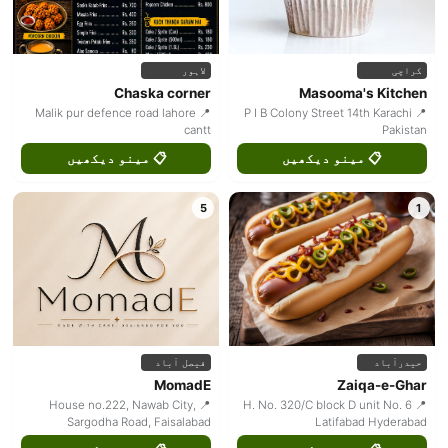
کراچی
لاہور
Chaska corner
Masooma's Kitchen
📍 Malik pur defence road lahore
📍 P I B Colony Street 14th Karachi
cantt
Pakistan
📋 مینو دیکھیں
📋 مینو دیکھیں
5
1
حیدرآباد
فیصل آباد
MomadE
Zaiqa-e-Ghar
📍 House no.222, Nawab City,
📍 H. No. 320/C block D unit No. 6
Sargodha Road, Faisalabad
Latifabad Hyderabad