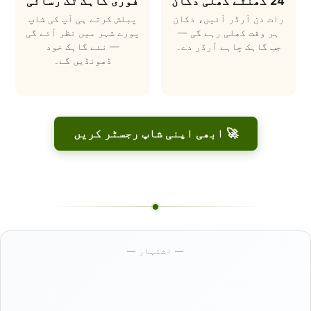
24 گھنٹے کھلی دکان
فوری گاہک تک رسائی
رات دن آرڈر آئیں، دکان
پبلش کرتے ہی آپ کی شاپ
ہر وقت کھلی رہے گی —
پورے شہر میں نظر آئے گی
جب گاہک چاہے آرڈر دے۔
— نئے گاہک خود
ڈھونڈیں گے۔
🚀 ابھی اپنی شاپ رجسٹر کریں
— اشتہار —