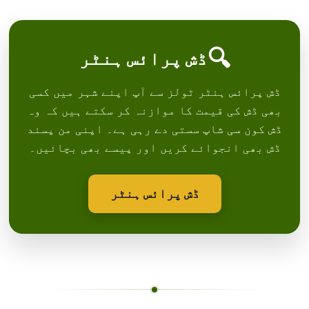
🔍
ڈش پرائس ہنٹر
ڈش پرائس ہنٹر ٹولز سے آپ اپنے شہر میں کسی
بھی ڈش کی قیمت کا موازنہ کر سکتے ہیں کہ وہ
ڈش کون سی شاپ سستی دے رہی ہے۔ اپنی من پسند
ڈش بھی انجوائے کریں اور پیسے بھی بچائیں۔
ڈش پرائس ہنٹر