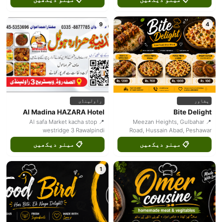
9
4
پشاور
راولپنڈی
Al Madina HAZARA Hotel
Bite Delight
📍 Al safa Market kacha stop
📍 Meezan Heights, Gulbahar
westridge 3 Rawalpindi
Road, Hussain Abad, Peshawar
📋 مینو دیکھیں
📋 مینو دیکھیں
1