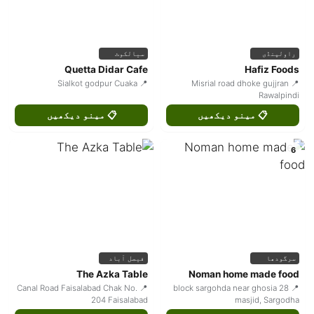
راولپنڈی
سیالکوٹ
Quetta Didar Cafe
Hafiz Foods
📍 Sialkot godpur Cuaka
📍 Misrial road dhoke gujjran
Rawalpindi
📋 مینو دیکھیں
📋 مینو دیکھیں
6
سرگودھا
فیصل آباد
The Azka Table
Noman home made food
📍 Canal Road Faisalabad Chak No.
📍 28 block sargohda near ghosia
204 Faisalabad
masjid, Sargodha