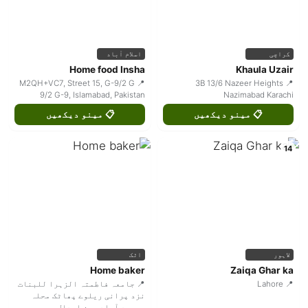
کراچی
اسلام آباد
Home food Insha
Khaula Uzair
📍 M2QH+VC7, Street 15, G-9/2 G
📍 3B 13/6 Nazeer Heights
9/2 G-9, Islamabad, Pakistan
Nazimabad Karachi
📋 مینو دیکھیں
📋 مینو دیکھیں
14
لاہور
اٹک
Home baker
Zaiqa Ghar ka
📍 Lahore
📍 جامعہ فاطمتہ الزہرا للبنات
نزد پرانی ریلوے پھاٹک محلہ
محمود آباد حسن ابدال