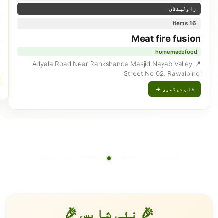
راولپنڈی
16 items
Meat fire fusion
س
homemadefood
chi
📍 Adyala Road Near Rahkshanda Masjid Nayab Valley
Street No 02. Rawalpindi
شاپ دیکھیں →
🎉 نئی شاپس 🎉