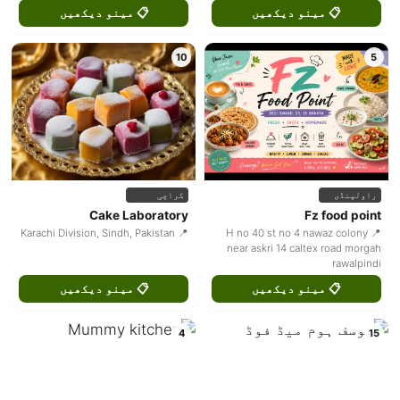
📋 مینو دیکھیں
📋 مینو دیکھیں
10
5
راولپنڈی
کراچی
Cake Laboratory
Fz food point
📍 Karachi Division, Sindh, Pakistan
📍 H no 40 st no 4 nawaz colony
near askri 14 caltex road morgah
rawalpindi
📋 مینو دیکھیں
📋 مینو دیکھیں
4
15