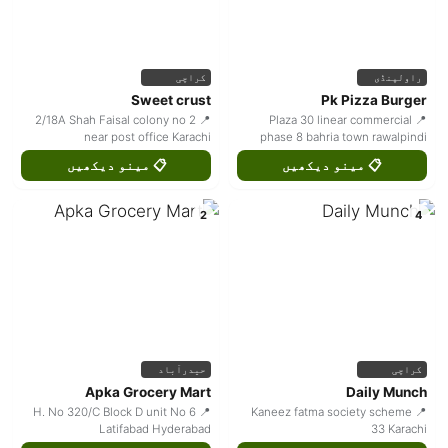
راولپنڈی
کراچی
Sweet crust
Pk Pizza Burger
📍 2/18A Shah Faisal colony no 2
📍 Plaza 30 linear commercial
near post office Karachi
phase 8 bahria town rawalpindi
📋 مینو دیکھیں
📋 مینو دیکھیں
2
4
کراچی
حیدرآباد
Apka Grocery Mart
Daily Munch
📍 H. No 320/C Block D unit No 6
📍 Kaneez fatma society scheme
Latifabad Hyderabad
33 Karachi