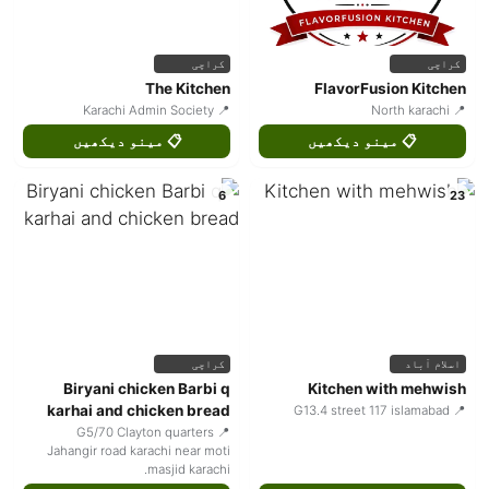
کراچی
کراچی
The Kitchen
FlavorFusion Kitchen
📍 Karachi Admin Society
📍 North karachi
📋 مینو دیکھیں
📋 مینو دیکھیں
6
23
اسلام آباد
کراچی
Biryani chicken Barbi q
Kitchen with mehwish
karhai and chicken bread
📍 G13.4 street 117 islamabad
📍 G5/70 Clayton quarters
Jahangir road karachi near moti
masjid karachi.