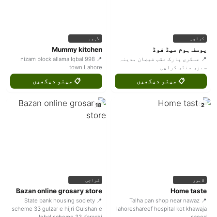
کراچی
لاہور
یوسف ہوم میڈ فوڈ
Mummy kitchen
📍 عسکری پارک عقب فیضان مدینہ
📍 998 nizam block allama Iqbal
سبزی منڈی کراچی
town Lahore
📋 مینو دیکھیں
📋 مینو دیکھیں
18
2
لاہور
کراچی
Bazan online grosary store
Home taste
📍 State bank housing society
📍 Talha pan shop near nawaz
scheme 33 gulzar e hijri Gulshan e
lahoreshareef hospital kot khawaja