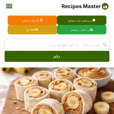
Recipes Master
🏨 ریسٹورنٹ رجسٹر
🧑 گاہک رجسٹر
🛵 رائڈر رجسٹر
🔑 لاگ ان
🔍
تلاش