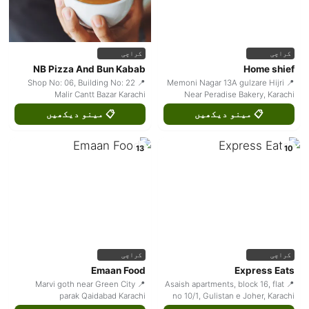
کراچی
کراچی
NB Pizza And Bun Kabab
Home shief
📍 Shop No: 06, Building No: 22
📍 Memoni Nagar 13A gulzare Hijri
Malir Cantt Bazar Karachi
Near Peradise Bakery, Karachi
📋 مینو دیکھیں
📋 مینو دیکھیں
13
10
کراچی
کراچی
Emaan Food
Express Eats
📍 Marvi goth near Green City
📍 Asaish apartments, block 16, flat
parak Qaidabad Karachi
no 10/1, Gulistan e Joher, Karachi