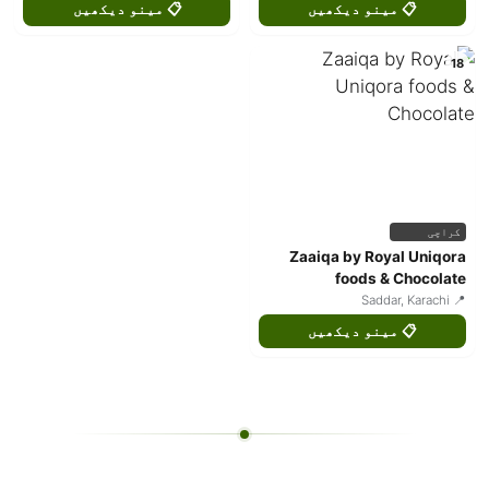
📋 مینو دیکھیں
📋 مینو دیکھیں
18
کراچی
Zaaiqa by Royal Uniqora
foods & Chocolate
📍 Saddar, Karachi
📋 مینو دیکھیں