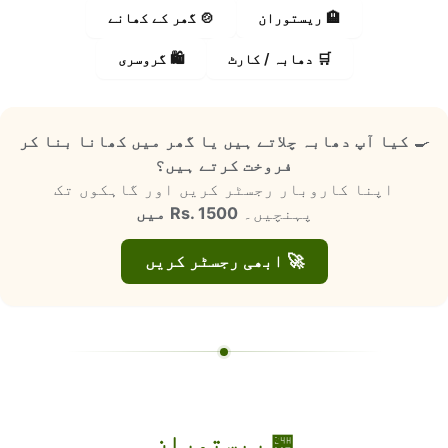
🏨 ریستوران
🍲 گھر کے کھانے
🛒 دھابہ / کارٹ
🛍️ گروسری
🍳
کیا آپ دھابہ چلاتے ہیں یا گھر میں کھانا بنا کر
فروخت کرتے ہیں؟
اپنا کاروبار رجسٹر کریں اور گاہکوں تک
پہنچیں۔
Rs. 1500 میں
🚀 ابھی رجسٹر کریں
🏪 ریستوران