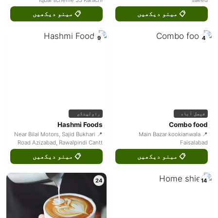
Iqbal scheme 33 Karachi
saeed
📋 مینو دیکھیں
📋 مینو دیکھیں
9
4
فیصل آباد
راولپنڈی
Hashmi Foods
Combo food
📍 Near Bilal Motors, Sajid Bukhari
📍 Main Bazar kookianwala
Road Azizabad, Rawalpindi Cantt
Faisalabad
📋 مینو دیکھیں
📋 مینو دیکھیں
24
14