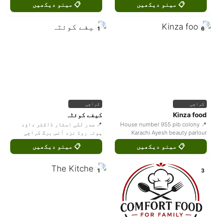
📋 مینو دیکھیں
📋 مینو دیکھیں
1
6
کراچی
کراچی
Kinza food
کیفے کوئٹہ
📍 House number 955 pib colony
📍 صدر لکی اسٹار ڈاکٹر داؤد
Karachi Ayesh beauty parlour
پوتہ روڈ نزد آئس برگ کراچی
📋 مینو دیکھیں
📋 مینو دیکھیں
1
3