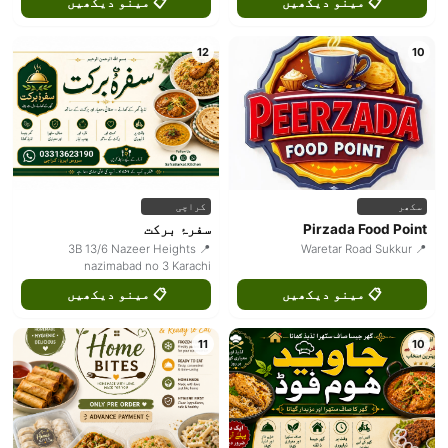
📋 مینو دیکھیں
📋 مینو دیکھیں
12
10
سکھر
کراچی
Pirzada Food Point
سفرۂ برکت
📍 3B 13/6 Nazeer Heights
📍 Waretar Road Sukkur
nazimabad no 3 Karachi
📋 مینو دیکھیں
📋 مینو دیکھیں
11
10