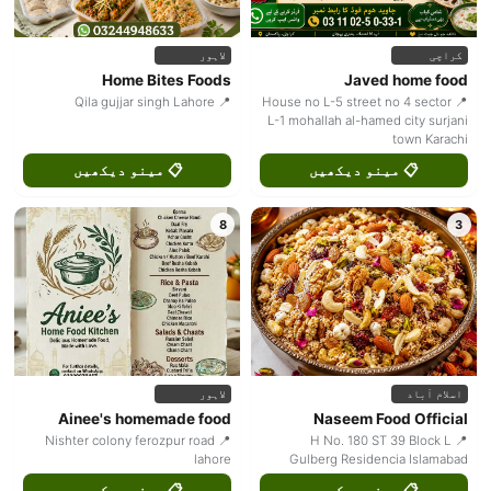
کراچی
لاہور
Home Bites Foods
Javed home food
📍 Qila gujjar singh Lahore
📍 House no L-5 street no 4 sector
L-1 mohallah al-hamed city surjani
town Karachi
📋 مینو دیکھیں
📋 مینو دیکھیں
8
3
اسلام آباد
لاہور
Ainee's homemade food
Naseem Food Official
📍 Nishter colony ferozpur road
📍 H No. 180 ST 39 Block L
lahore
Gulberg Residencia Islamabad
📋 مینو دیکھیں
📋 مینو دیکھیں