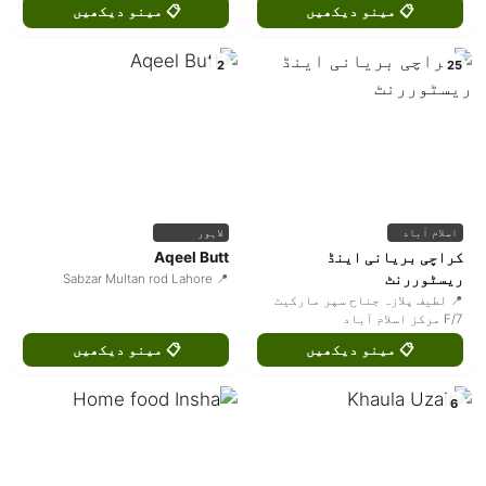
📋 مینو دیکھیں
📋 مینو دیکھیں
2
25
اسلام آباد
لاہور
کراچی بریانی اینڈ
Aqeel Butt
ریسٹوررنٹ
📍 Sabzar Multan rod Lahore
📍 لطیف پلازہ جناح سپر مارکیٹ
F/7 مرکز اسلام آباد
📋 مینو دیکھیں
📋 مینو دیکھیں
6