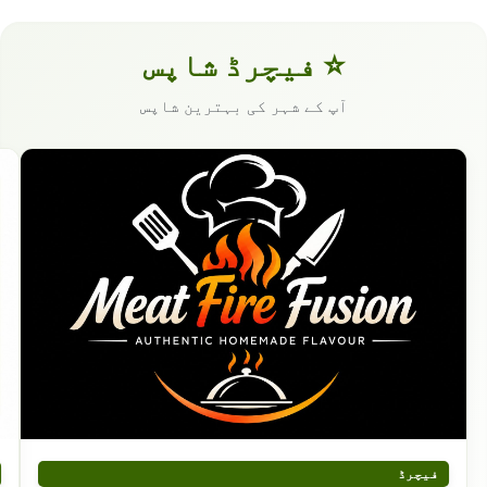
⭐ فیچرڈ شاپس
آپ کے شہر کی بہترین شاپس
فیچرڈ