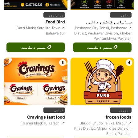
پشاور
بہاولپور
سبزیاں ، گوشت ، دالیں
Food Bird
📍 Darzi Markit Satellite Town
📍 Peshawar City Tehsil, Peshawar
Bahawalpur
District, Peshawar Division, Khyber
Pakhtunkhwa, Pakistan
📋 مینو دیکھیں
📋 مینو دیکھیں
8
4
میرپور
کراچی
Cravings fast food
frozen foods
📍 Fb area block 16 Karachi
📍 Jhudo, Jhudo Taluka, Mirpur
Khas District, Mirpur Khas Division,
Sindh, Pakistan