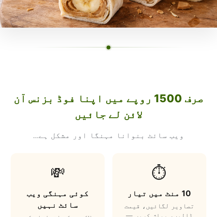
صرف 1500 روپے میں اپنا فوڈ بزنس آن
لائن لے جائیں
ویب سائٹ بنوانا مہنگا اور مشکل ہے...
💸
⏱️
10 منٹ میں تیار
کوئی مہنگی ویب
سائٹ نہیں
تصاویر لگائیں، قیمت
ڈالیں، پبلش کریں —