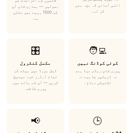
لاکھوں کے اخراجات کو
اتنی آسانی کہ بچہ بھی
بھولیں — ہماری شاپ آپ
کر لے۔
کو 1500 روپے میں ملتی
ہے۔
🎛️
🧑‍💻
کوئی کوڈنگ نہیں
مکمل کنٹرول
پوری شاپ ریڈی میڈ ہے،
ڈیش بورڈ میں بیٹھ کر
نہ ڈویلپر چاہیے نہ
تمام آرڈرز خود مینیج
تکنیکی دباؤ۔
کریں — آپ کے ہاتھ میں
پوری طاقت۔
📢
🕒