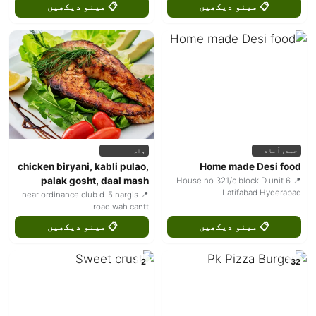
📋 مینو دیکھیں
📋 مینو دیکھیں
حیدرآباد
واہ
chicken biryani, kabli pulao,
Home made Desi food
palak gosht, daal mash
📍 House no 321/c block D unit 6
Latifabad Hyderabad
📍 near ordinance club d-5 nargis
road wah cantt
📋 مینو دیکھیں
📋 مینو دیکھیں
2
32