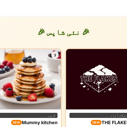
🎉 نئی شاپس 🎉
3
سلام آباد
لاہور
Mummy kitchen
THE FLAKE
NEW
NEW