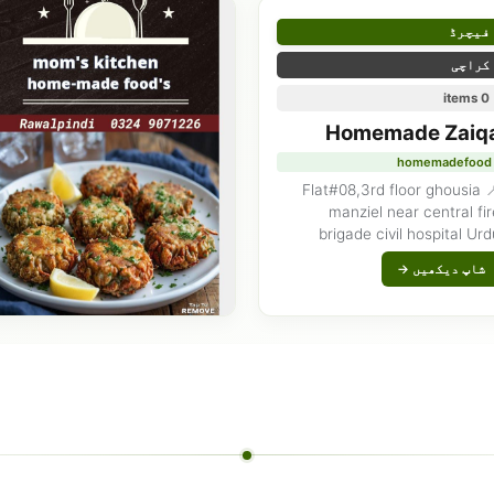
فیچرڈ
کراچی
0 items
Homemade Zaiq
homemadefood
📍 Flat#08,3rd floor ghousia
manziel near central fi
brigade civil hospital Ur
university hira lal ganatra ro
شاپ دیکھیں →
Karach