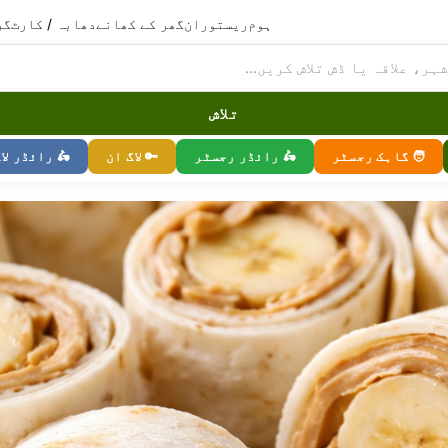
ہوم
ریستوران
گھر کے کھانے
دھابہ / کارٹ
گر
تلاش
🧑 گاہک رجسٹر
🛵 رائڈر رجسٹر
🔑 لاگ ان
🛵 رائڈر لا