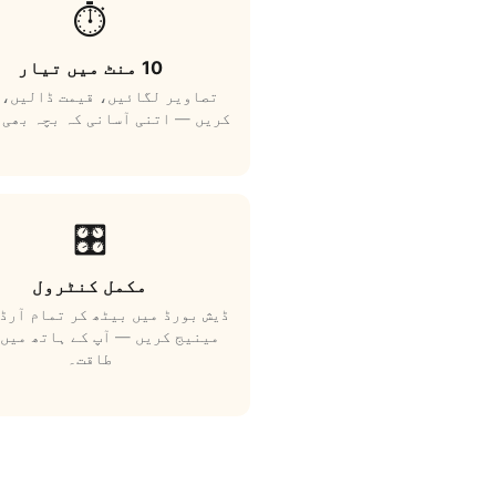
⏱️
10 منٹ میں تیار
تصاویر لگائیں، قیمت ڈالیں، 
کریں — اتنی آسانی کہ بچہ بھی 
🎛️
مکمل کنٹرول
ڈیش بورڈ میں بیٹھ کر تمام آرڈ
مینیج کریں — آپ کے ہاتھ میں 
طاقت۔