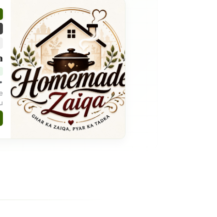
a
re
du
ad
i