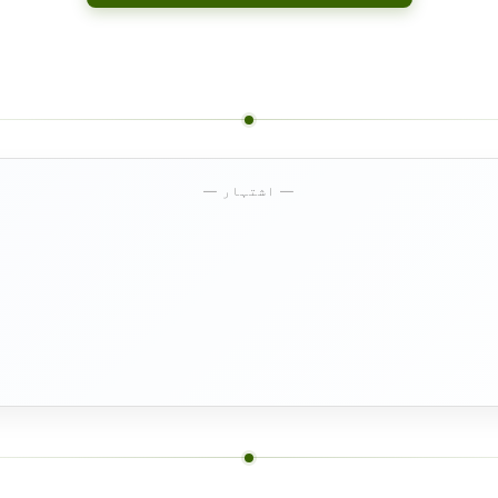
— اشتہار —