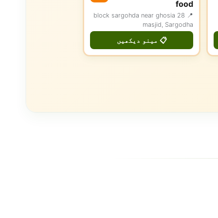
food
📍 28 block sargohda near ghosia
masjid, Sargodha
📋 مینو دیکھیں