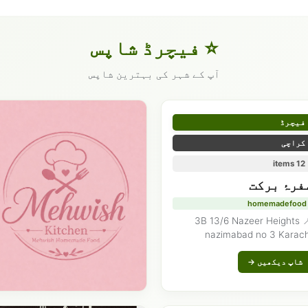
⭐ فیچرڈ شاپس
آپ کے شہر کی بہترین شاپس
فیچرڈ
کراچی
12 items
فرۂ برکت
homemadefood
📍 3B 13/6 Nazeer Heights
nazimabad no 3 Karach
شاپ دیکھیں →