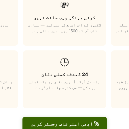
💸
کوئی مہنگی ویب سائٹ نہیں
پبلش
لاکھوں کے اخراجات کو بھولیں — ہماری
پوری 
کر لے۔
شاپ آپ کو 1500 روپے میں ملتی ہے۔
🕒
24 گھنٹے کھلی دکان
رز خود
رات دن آرڈر آئیں، دکان ہر وقت کھلی
پبلش کر
پوری
رہے گی — جب گاہک چاہے آرڈر دے۔
نظر آئ
🚀 ابھی اپنی شاپ رجسٹر کریں