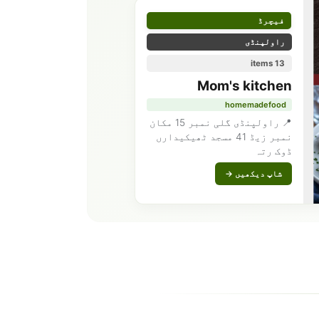
فیچرڈ
راولپنڈی
13 items
Mom's kitchen
homemadefood
📍 راولپنڈی گلی نمبر 15 مکان
نمبر زیڈ 41 مسجد ٹھیکیدارں
ڈوک رتہ
شاپ دیکھیں →