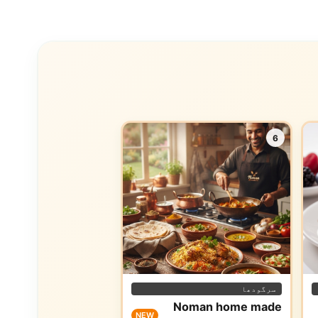
6
سرگودھا
Noman home made
NEW