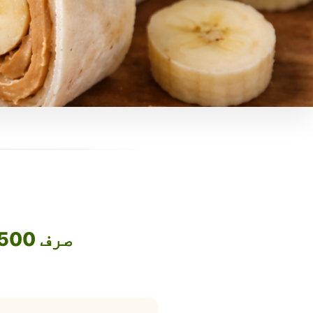
صرف 1500 روپے میں اپنا فوڈ بزنس آن لائن لے جائیں