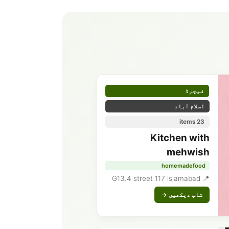
فیچرڈ
اسلام آباد
23 items
Kitchen with
mehwish
homemadefood
📍 G13.4 street 117 islamabad
شاپ دیکھیں →