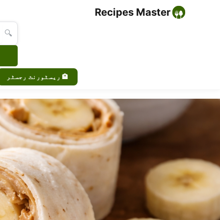
Recipes Master
🔍
🏨 ریسٹورنٹ رجسٹر