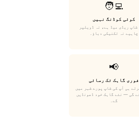
🧑‍💻
کوئی کوڈنگ نہیں
شاپ ریڈی میڈ ہے، نہ ڈویلپر
چاہیے نہ تکنیکی دباؤ۔
📢
فوری گاہک تک رسائی
تے ہی آپ کی شاپ پورے شہر میں
ے گی — نئے گاہک خود ڈھونڈیں
گے۔