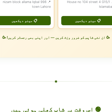
📍 998 nizam block allama Iqbal
📍 House no 104 street 4 G15/1
town Lahore
Islamab
📋 مینو دیکھیں
📋 مینو دیکھیں
🥳 ان نئی شاپس کو ضرور وزٹ کریں — اور اپنی بھی رجسٹر کریں! 🥳
🟢 اس وقت یہ شاپ کھلی ہوئی ہیں