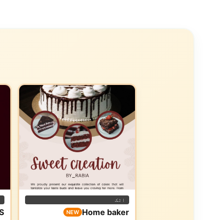
اٹک
ا
S
Home baker
NEW