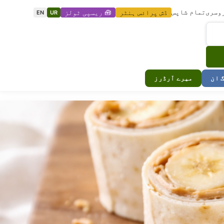
وسری
تمام شاپس
ڈش پرائس ہنٹر
🧰 ریسپی ٹولز
EN
UR
گ ان
میرے آرڈرز