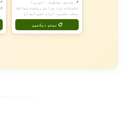
📍 جامعہ فاطمتہ الزہرا
للبنات نزد پرانی ریلوے پھاٹک
ad
محلہ محمود آباد حسن ابدال
📋 مینو دیکھیں