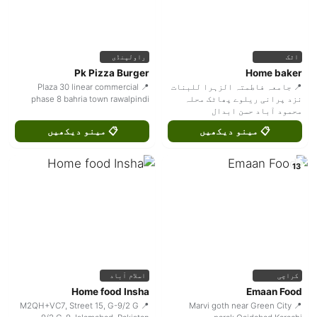
راولپنڈی
اٹک
Pk Pizza Burger
Home baker
📍 Plaza 30 linear commercial
📍 جامعہ فاطمتہ الزہرا للبنات
phase 8 bahria town rawalpindi
نزد پرانی ریلوے پھاٹک محلہ
محمود آباد حسن ابدال
📋 مینو دیکھیں
📋 مینو دیکھیں
13
اسلام آباد
کراچی
Home food Insha
Emaan Food
📍 M2QH+VC7, Street 15, G-9/2 G
📍 Marvi goth near Green City