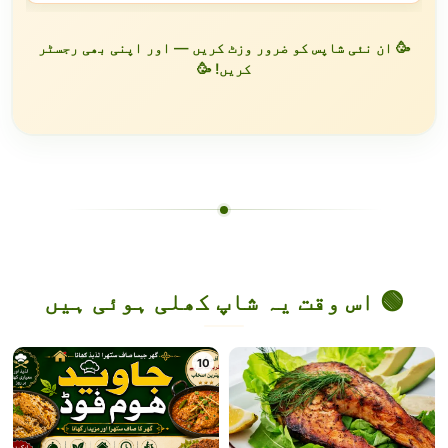
🥳 ان نئی شاپس کو ضرور وزٹ کریں — اور اپنی بھی رجسٹر
کریں! 🥳
🟢 اس وقت یہ شاپ کھلی ہوئی ہیں
10