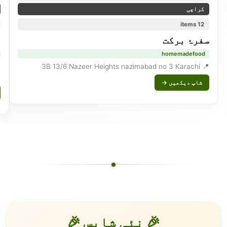
کراچی
12 items
n
سفرۂ برکت
homemadefood
📍 3B 13/6 Nazeer Heights nazimabad no 3 Karachi
i
شاپ دیکھیں →
🎉 نئی شاپس 🎉