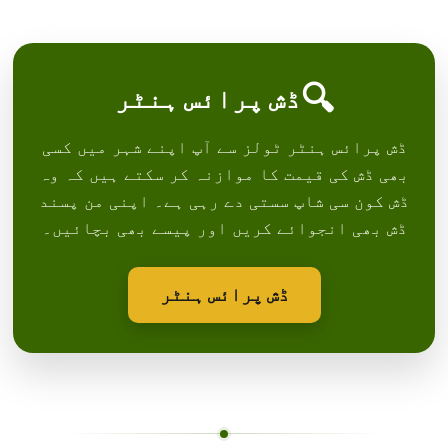
🔍
ڈش پرائس ہنٹر
ڈش پرائس ہنٹر ٹولز سے آپ اپنے شہر میں کسی
بھی ڈش کی قیمت کا موازنہ کر سکتے ہیں کہ وہ
ڈش کون سی شاپ سستی دے رہی ہے۔ اپنی من پسند
ڈش بھی انجوائے کریں اور پیسے بھی بچائیں۔
ڈش پرائس ہنٹر