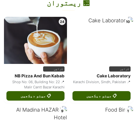
🏪 ریستوران
24
10
کراچی
کراچی
NB Pizza And Bun Kabab
Cake Laboratory
📍 Shop No: 06, Building No: 22
📍 Karachi Division, Sindh, Pakistan
Malir Cantt Bazar Karachi
📋 مینو دیکھیں
📋 مینو دیکھیں
9
1