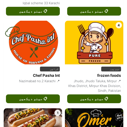
Iqbal scheme 33 Karachi
📋 مینو دیکھیں
📋 مینو دیکھیں
4
کراچی
میرپور
Chef Pasha Int
frozen foods
📍 Nazimabad no.2 Karachi
📍 Jhudo, Jhudo Taluka, Mirpur
Khas District, Mirpur Khas Division,
Sindh, Pakistan
📋 مینو دیکھیں
📋 مینو دیکھیں
1