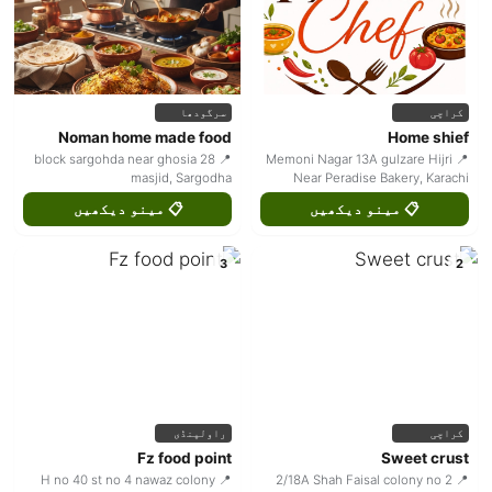
سرگودھا
کراچی
Noman home made food
Home shief
📍 28 block sargohda near ghosia
📍 Memoni Nagar 13A gulzare Hijri
masjid, Sargodha
Near Peradise Bakery, Karachi
📋 مینو دیکھیں
📋 مینو دیکھیں
3
2
راولپنڈی
کراچی
Fz food point
Sweet crust
📍 H no 40 st no 4 nawaz colony
📍 2/18A Shah Faisal colony no 2