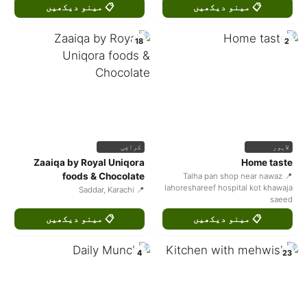
📋 مینو دیکھیں
📋 مینو دیکھیں
18
2
کراچی
لاہور
Zaaiqa by Royal Uniqora
Home taste
foods & Chocolate
📍 Talha pan shop near nawaz
lahoreshareef hospital kot khawaja
📍 Saddar, Karachi
saeed
📋 مینو دیکھیں
📋 مینو دیکھیں
4
23