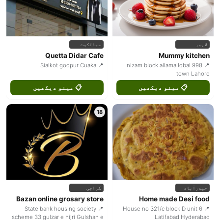
سیالکوٹ
لاہور
Quetta Didar Cafe
Mummy kitchen
📍 Sialkot godpur Cuaka
📍 998 nizam block allama Iqbal
town Lahore
📋 مینو دیکھیں
📋 مینو دیکھیں
18
کراچی
حیدرآباد
Bazan online grosary store
Home made Desi food
📍 State bank housing society
📍 House no 321/c block D unit 6
scheme 33 gulzar e hijri Gulshan e
Latifabad Hyderabad