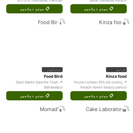
9/2 G-9, Islamabad, Pakistan
parak Qaidabad Karachi
📋 مینو دیکھیں
📋 مینو دیکھیں
1
6
بہاولپور
کراچی
Food Bird
Kinza food
📍 Darzi Markit Satellite Town
📍 House number 955 pib colony
Bahawalpur
Karachi Ayesh beauty parlour
📋 مینو دیکھیں
📋 مینو دیکھیں
5
10