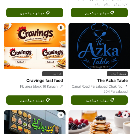
F/7 مرکز اسلام آباد
📋 مینو دیکھیں
📋 مینو دیکھیں
8
کراچی
فیصل آباد
Cravings fast food
The Azka Table
📍 Fb area block 16 Karachi
📍 Canal Road Faisalabad Chak No.
204 Faisalabad
📋 مینو دیکھیں
📋 مینو دیکھیں
11
4