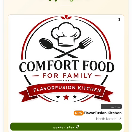
3
باد
کراچی
KES
FlavorFusion Kitchen
NEW
📍 House no 104 street 4 G15/1 Islamabad
📍 North karachi
📋 مینو دیکھیں