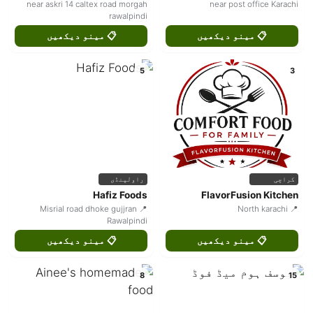
near askri 14 caltex road morgah
near post office Karachi
rawalpindi
📋 مینو دیکھیں
📋 مینو دیکھیں
5
3
راولپنڈی
کراچی
Hafiz Foods
FlavorFusion Kitchen
📍 Misrial road dhoke gujjran
📍 North karachi
Rawalpindi
📋 مینو دیکھیں
📋 مینو دیکھیں
8
15