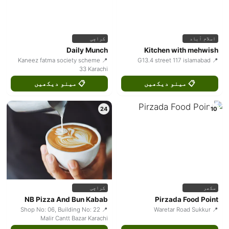
کراچی
اسلام آباد
Daily Munch
Kitchen with mehwish
📍 Kaneez fatma society scheme
📍 G13.4 street 117 islamabad
33 Karachi
📋 مینو دیکھیں
📋 مینو دیکھیں
24
10
کراچی
سکھر
NB Pizza And Bun Kabab
Pirzada Food Point
📍 Shop No: 06, Building No: 22
📍 Waretar Road Sukkur
Malir Cantt Bazar Karachi