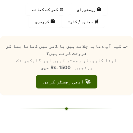
🍲 گھر کے کھانے
🏨 ریستوران
🛍️ گروسری
🛒 دھابہ / کارٹ
کیا آپ دھابہ چلاتے ہیں یا گھر میں کھانا بنا کر
🍳
فروخت کرتے ہیں؟
اپنا کاروبار رجسٹر کریں اور گاہکوں تک
Rs. 1500 میں
پہنچیں۔
🚀 ابھی رجسٹر کریں