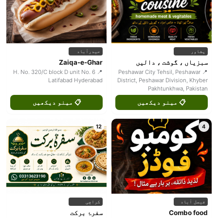
حیدرآباد
پشاور
Zaiqa-e-Ghar
سبزیاں ، گوشت ، دالیں
📍 H. No. 320/C block D unit No. 6
📍 Peshawar City Tehsil, Peshawar
Latifabad Hyderabad
District, Peshawar Division, Khyber
Pakhtunkhwa, Pakistan
📋 مینو دیکھیں
📋 مینو دیکھیں
12
4
کراچی
فیصل آباد
سفرۂ برکت
Combo food