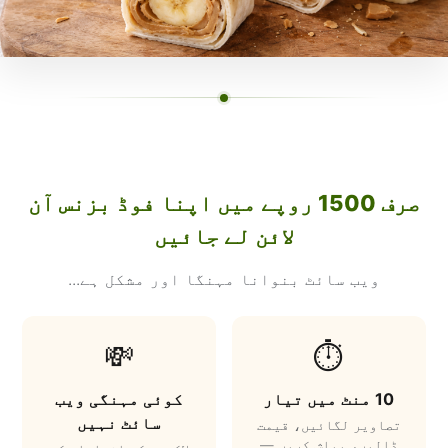
صرف 1500 روپے میں اپنا فوڈ بزنس آن
لائن لے جائیں
ویب سائٹ بنوانا مہنگا اور مشکل ہے...
💸
⏱️
کوئی مہنگی ویب
10 منٹ میں تیار
سائٹ نہیں
تصاویر لگائیں، قیمت
ڈالیں، پبلش کریں —