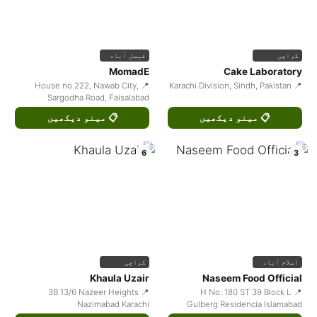
فیصل آباد
کراچی
MomadE
Cake Laboratory
📍 House no.222, Nawab City,
📍 Karachi Division, Sindh, Pakistan
Sargodha Road, Faisalabad
📋 مینو دیکھیں
📋 مینو دیکھیں
6
3
کراچی
اسلام آباد
Khaula Uzair
Naseem Food Official
📍 3B 13/6 Nazeer Heights
📍 H No. 180 ST 39 Block L
Nazimabad Karachi
Gulberg Residencia Islamabad