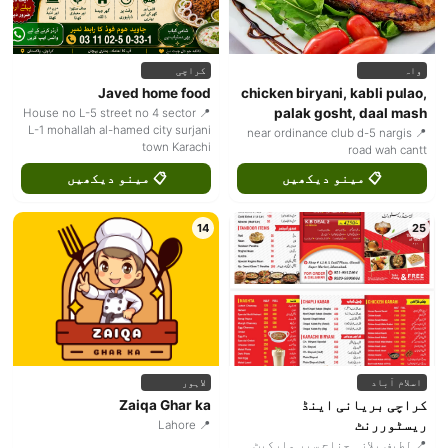
کراچی
واہ
Javed home food
chicken biryani, kabli pulao,
palak gosht, daal mash
📍 House no L-5 street no 4 sector
L-1 mohallah al-hamed city surjani
📍 near ordinance club d-5 nargis
town Karachi
road wah cantt
📋 مینو دیکھیں
📋 مینو دیکھیں
14
25
لاہور
اسلام آباد
Zaiqa Ghar ka
کراچی بریانی اینڈ
ریسٹوررنٹ
📍 Lahore
📍 لطیف پلازہ جناح سپر مارکیٹ