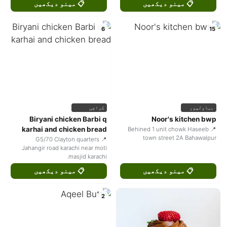
📋 مینو دیکھیں
📋 مینو دیکھیں
6
15
کراچی
بہاولپور
Biryani chicken Barbi q
Noor's kitchen bwp
karhai and chicken bread
📍 Behined 1 unit chowk Haseeb
town street 2A Bahawalpur
📍 G5/70 Clayton quarters
Jahangir road karachi near moti
masjid karachi.
📋 مینو دیکھیں
📋 مینو دیکھیں
2