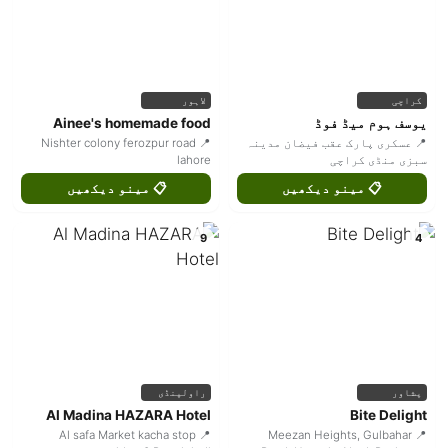
لاہور
کراچی
Ainee's homemade food
یوسف ہوم میڈ فوڈ
📍 Nishter colony ferozpur road
📍 عسکری پارک عقب فیضان مدینہ
lahore
سبزی منڈی کراچی
📋 مینو دیکھیں
📋 مینو دیکھیں
9
4
راولپنڈی
پشاور
Al Madina HAZARA Hotel
Bite Delight
📍 Al safa Market kacha stop
📍 Meezan Heights, Gulbahar