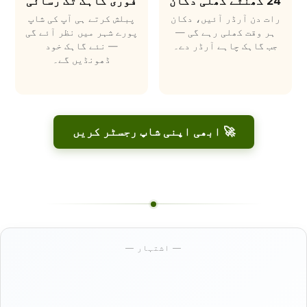
فوری گاہک تک رسائی
24 گھنٹے کھلی دکان
پبلش کرتے ہی آپ کی شاپ
رات دن آرڈر آئیں، دکان
پورے شہر میں نظر آئے گی
ہر وقت کھلی رہے گی —
— نئے گاہک خود
جب گاہک چاہے آرڈر دے۔
ڈھونڈیں گے۔
🚀 ابھی اپنی شاپ رجسٹر کریں
— اشتہار —