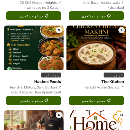
📍 3B 13/6 Nazeer Heights
📍 Main Bazar kookianwala
nazimabad no 3 Karachi
Faisalabad
📋 مینو دیکھیں
📋 مینو دیکھیں
9
1
راولپنڈی
کراچی
Hashmi Foods
The Kitchen
📍 Near Bilal Motors, Sajid Bukhari
📍 Karachi Admin Society
Road Azizabad, Rawalpindi Cantt
📋 مینو دیکھیں
📋 مینو دیکھیں
6
14