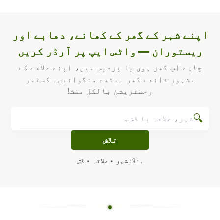
اپنے شہر کے گھر کے کھانے، دھابے اور
ریستوران — واٹس ایپ پر آرڈر کریں
چاہے آپ گھر ہوں یا پردیس میں، اپنے علاقے کے
مشہور ذائقے گھر بیٹھے منگوائیں۔ کسٹمر
رجسٹریشن بالکل مفت!
🔍
تلاش
ڈش
•
علاقہ
•
شہر
مثلاً: