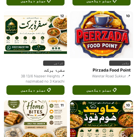
📋 مینو دیکھیں
📋 مینو دیکھیں
12
10
سکھر
کراچی
Pirzada Food Point
سفرۂ برکت
📍 3B 13/6 Nazeer Heights
📍 Waretar Road Sukkur
nazimabad no 3 Karachi
📋 مینو دیکھیں
📋 مینو دیکھیں
11
10