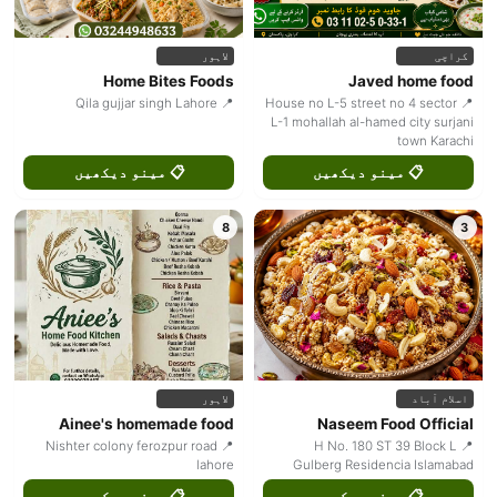
کراچی
لاہور
Home Bites Foods
Javed home food
📍 Qila gujjar singh Lahore
📍 House no L-5 street no 4 sector
L-1 mohallah al-hamed city surjani
town Karachi
📋 مینو دیکھیں
📋 مینو دیکھیں
8
3
اسلام آباد
لاہور
Ainee's homemade food
Naseem Food Official
📍 Nishter colony ferozpur road
📍 H No. 180 ST 39 Block L
lahore
Gulberg Residencia Islamabad
📋 مینو دیکھیں
📋 مینو دیکھیں