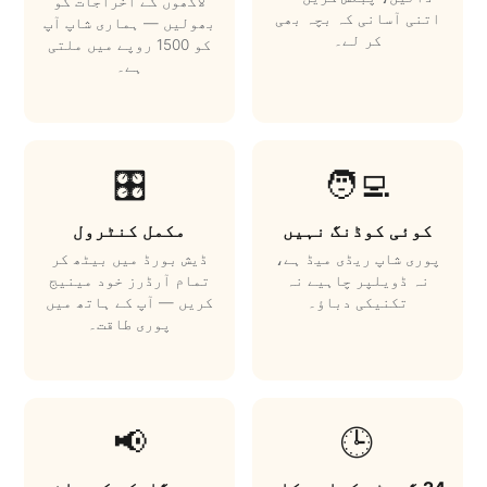
لاکھوں کے اخراجات کو
اتنی آسانی کہ بچہ بھی
بھولیں — ہماری شاپ آپ
کر لے۔
کو 1500 روپے میں ملتی
ہے۔
🎛️
🧑‍💻
کوئی کوڈنگ نہیں
مکمل کنٹرول
پوری شاپ ریڈی میڈ ہے،
ڈیش بورڈ میں بیٹھ کر
نہ ڈویلپر چاہیے نہ
تمام آرڈرز خود مینیج
تکنیکی دباؤ۔
کریں — آپ کے ہاتھ میں
پوری طاقت۔
📢
🕒