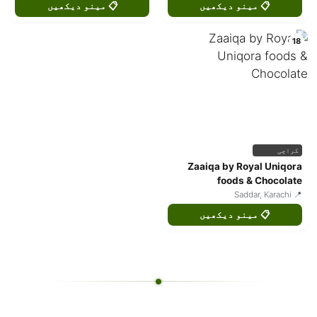
📋 مینو دیکھیں
📋 مینو دیکھیں
18
کراچی
Zaaiqa by Royal Uniqora
foods & Chocolate
📍 Saddar, Karachi
📋 مینو دیکھیں