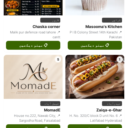
کراچی
لاہور
Chaska corner
Masooma's Kitchen
📍 Malik pur defence road lahore
📍 P I B Colony Street 14th Karachi
cantt
Pakistan
📋 مینو دیکھیں
📋 مینو دیکھیں
5
1
حیدرآباد
فیصل آباد
MomadE
Zaiqa-e-Ghar
📍 House no.222, Nawab City,
📍 H. No. 320/C block D unit No. 6
Sargodha Road, Faisalabad
Latifabad Hyderabad