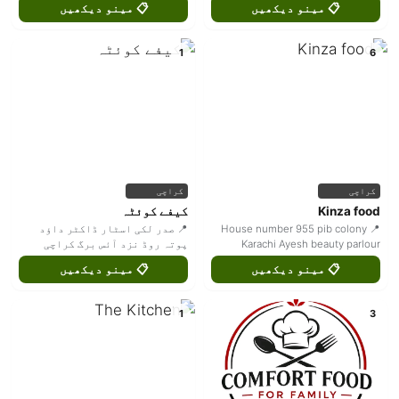
📋 مینو دیکھیں
📋 مینو دیکھیں
1
6
کراچی
کراچی
Kinza food
کیفے کوئٹہ
📍 House number 955 pib colony
📍 صدر لکی اسٹار ڈاکٹر داؤد
Karachi Ayesh beauty parlour
پوتہ روڈ نزد آئس برگ کراچی
📋 مینو دیکھیں
📋 مینو دیکھیں
1
3