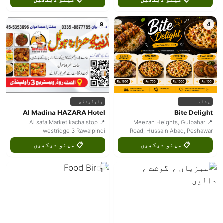
9
4
پشاور
راولپنڈی
Al Madina HAZARA Hotel
Bite Delight
📍 Al safa Market kacha stop
📍 Meezan Heights, Gulbahar
westridge 3 Rawalpindi
Road, Hussain Abad, Peshawar
📋 مینو دیکھیں
📋 مینو دیکھیں
1