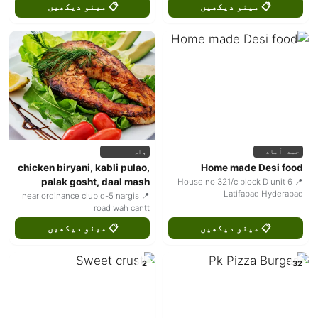
📋 مینو دیکھیں
📋 مینو دیکھیں
حیدرآباد
واہ
chicken biryani, kabli pulao,
Home made Desi food
palak gosht, daal mash
📍 House no 321/c block D unit 6
Latifabad Hyderabad
📍 near ordinance club d-5 nargis
road wah cantt
📋 مینو دیکھیں
📋 مینو دیکھیں
2
32