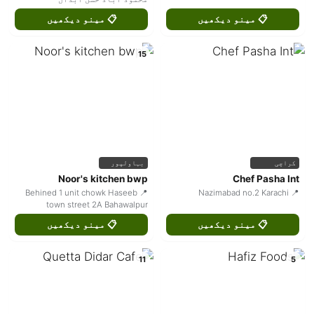
📋 مینو دیکھیں
📋 مینو دیکھیں
15
کراچی
بہاولپور
Noor's kitchen bwp
Chef Pasha Int
📍 Behined 1 unit chowk Haseeb
📍 Nazimabad no.2 Karachi
town street 2A Bahawalpur
📋 مینو دیکھیں
📋 مینو دیکھیں
11
5