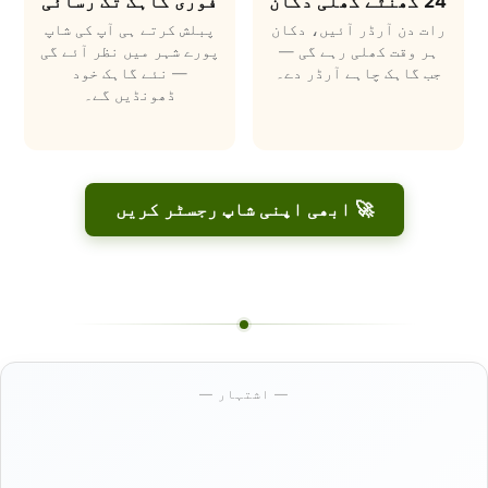
24 گھنٹے کھلی دکان
فوری گاہک تک رسائی
رات دن آرڈر آئیں، دکان
پبلش کرتے ہی آپ کی شاپ
ہر وقت کھلی رہے گی —
پورے شہر میں نظر آئے گی
جب گاہک چاہے آرڈر دے۔
— نئے گاہک خود
ڈھونڈیں گے۔
🚀 ابھی اپنی شاپ رجسٹر کریں
— اشتہار —