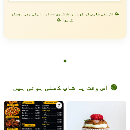
🥳 ان نئی شاپس کو ضرور وزٹ کریں — اور اپنی بھی رجسٹر
کریں! 🥳
🟢 اس وقت یہ شاپ کھلی ہوئی ہیں
7