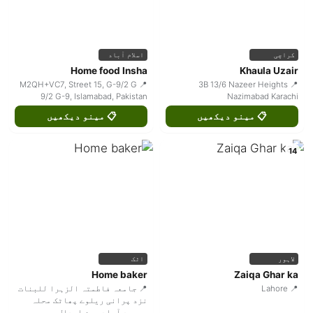
کراچی
اسلام آباد
Home food Insha
Khaula Uzair
📍 M2QH+VC7, Street 15, G-9/2 G
📍 3B 13/6 Nazeer Heights
9/2 G-9, Islamabad, Pakistan
Nazimabad Karachi
📋 مینو دیکھیں
📋 مینو دیکھیں
14
لاہور
اٹک
Home baker
Zaiqa Ghar ka
📍 Lahore
📍 جامعہ فاطمتہ الزہرا للبنات
نزد پرانی ریلوے پھاٹک محلہ
محمود آباد حسن ابدال