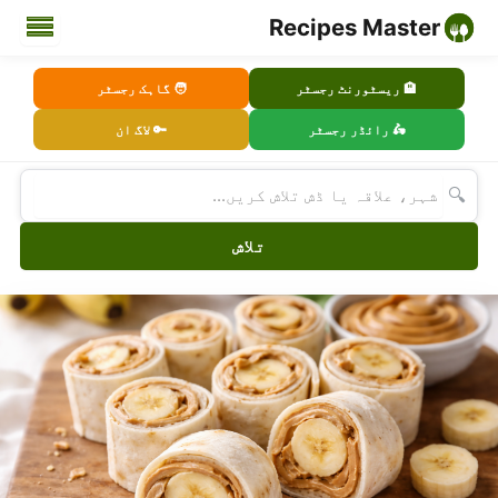
Recipes Master
🏨 ریسٹورنٹ رجسٹر
🧑 گاہک رجسٹر
🛵 رائڈر رجسٹر
🔑 لاگ ان
🔍
تلاش