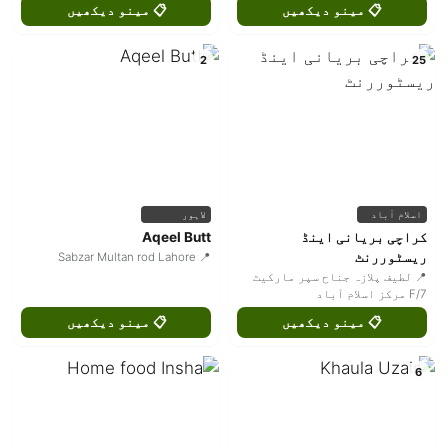
📋 مینو دیکھیں
📋 مینو دیکھیں
2
25
اسلام آباد
لاہور
کراچی بریانی اینڈ
Aqeel Butt
ریسٹوررنٹ
📍 Sabzar Multan rod Lahore
📍 لطیف پلازہ جناح سپر مارکیٹ
F/7 مرکز اسلام آباد
📋 مینو دیکھیں
📋 مینو دیکھیں
6