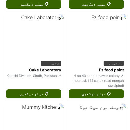
📋 مینو دیکھیں
📋 مینو دیکھیں
10
5
راولپنڈی
کراچی
Cake Laboratory
Fz food point
📍 Karachi Division, Sindh, Pakistan
📍 H no 40 st no 4 nawaz colony
near askri 14 caltex road morgah
rawalpindi
📋 مینو دیکھیں
📋 مینو دیکھیں
4
15