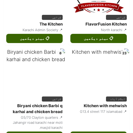
کراچی
کراچی
The Kitchen
FlavorFusion Kitchen
📍 Karachi Admin Society
📍 North karachi
📋 مینو دیکھیں
📋 مینو دیکھیں
6
23
اسلام آباد
کراچی
Biryani chicken Barbi q
Kitchen with mehwish
karhai and chicken bread
📍 G13.4 street 117 islamabad
📍 G5/70 Clayton quarters
Jahangir road karachi near moti
masjid karachi.