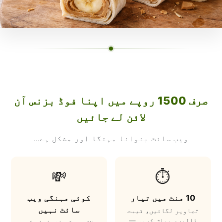
صرف 1500 روپے میں اپنا فوڈ بزنس آن
لائن لے جائیں
ویب سائٹ بنوانا مہنگا اور مشکل ہے...
💸
⏱️
10 منٹ میں تیار
کوئی مہنگی ویب
سائٹ نہیں
تصاویر لگائیں، قیمت
ڈالیں، پبلش کریں —