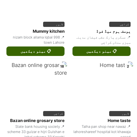
کراچی
لاہور
یوسف ہوم میڈ فوڈ
Mummy kitchen
📍 عسکری پارک عقب فیضان مدینہ
📍 998 nizam block allama Iqbal
سبزی منڈی کراچی
town Lahore
📋 مینو دیکھیں
📋 مینو دیکھیں
18
2
لاہور
کراچی
Bazan online grosary store
Home taste
📍 State bank housing society
📍 Talha pan shop near nawaz
scheme 33 gulzar e hijri Gulshan e
lahoreshareef hospital kot khawaja