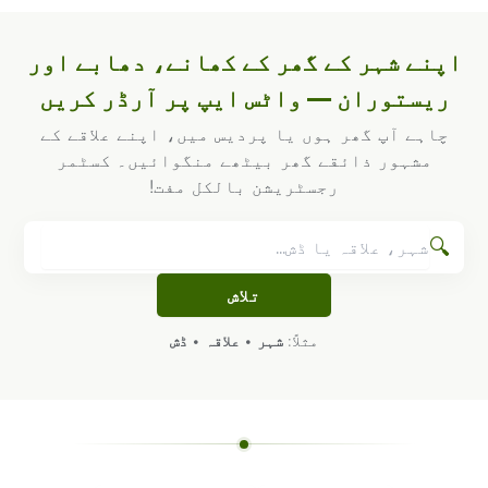
اپنے شہر کے گھر کے کھانے، دھابے اور
ریستوران — واٹس ایپ پر آرڈر کریں
چاہے آپ گھر ہوں یا پردیس میں، اپنے علاقے کے
مشہور ذائقے گھر بیٹھے منگوائیں۔ کسٹمر
رجسٹریشن بالکل مفت!
🔍
تلاش
مثلاً:
شہر
•
علاقہ
•
ڈش