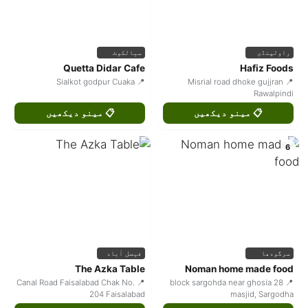
راولپنڈی
سیالکوٹ
Quetta Didar Cafe
Hafiz Foods
📍 Sialkot godpur Cuaka
📍 Misrial road dhoke gujjran
Rawalpindi
📋 مینو دیکھیں
📋 مینو دیکھیں
6
سرگودھا
فیصل آباد
The Azka Table
Noman home made food
📍 Canal Road Faisalabad Chak No.
📍 28 block sargohda near ghosia
204 Faisalabad
masjid, Sargodha