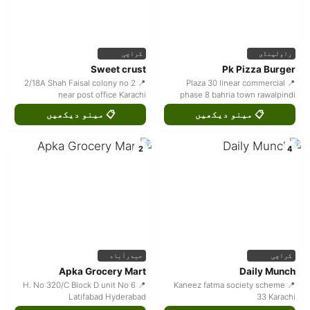
راولپنڈی
کراچی
Sweet crust
Pk Pizza Burger
📍 2/18A Shah Faisal colony no 2
📍 Plaza 30 linear commercial
near post office Karachi
phase 8 bahria town rawalpindi
📋 مینو دیکھیں
📋 مینو دیکھیں
2
4
کراچی
حیدرآباد
Apka Grocery Mart
Daily Munch
📍 H. No 320/C Block D unit No 6
📍 Kaneez fatma society scheme
Latifabad Hyderabad
33 Karachi