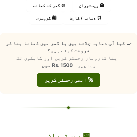
🏨 ریستوران
🍲 گھر کے کھانے
🛒 دھابہ / کارٹ
🛍️ گروسری
🍳
کیا آپ دھابہ چلاتے ہیں یا گھر میں کھانا بنا کر
فروخت کرتے ہیں؟
اپنا کاروبار رجسٹر کریں اور گاہکوں تک
پہنچیں۔
Rs. 1500 میں
🚀 ابھی رجسٹر کریں
🏪 ریستوران