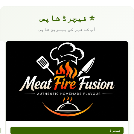
⭐ فیچرڈ شاپس
آپ کے شہر کی بہترین شاپس
فیچرڈ