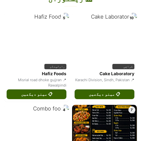
5
10
کراچی
راولپنڈی
Hafiz Foods
Cake Laboratory
📍 Misrial road dhoke gujjran
📍 Karachi Division, Sindh, Pakistan
Rawalpindi
📋 مینو دیکھیں
📋 مینو دیکھیں
4
7