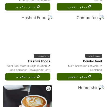
Iqbal scheme 33 Karachi
saeed
📋 مینو دیکھیں
📋 مینو دیکھیں
9
4
فیصل آباد
راولپنڈی
Hashmi Foods
Combo food
📍 Near Bilal Motors, Sajid Bukhari
📍 Main Bazar kookianwala
Road Azizabad, Rawalpindi Cantt
Faisalabad
📋 مینو دیکھیں
📋 مینو دیکھیں
24
14