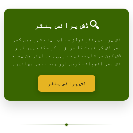
🔍
ڈش پرائس ہنٹر
ڈش پرائس ہنٹر ٹولز سے آپ اپنے شہر میں کسی
بھی ڈش کی قیمت کا موازنہ کر سکتے ہیں کہ وہ
ڈش کون سی شاپ سستی دے رہی ہے۔ اپنی من پسند
ڈش بھی انجوائے کریں اور پیسے بھی بچائیں۔
ڈش پرائس ہنٹر