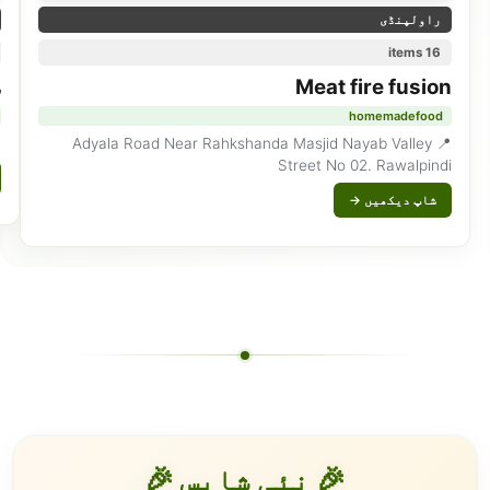
راولپنڈی
16 items
Meat fire fusion
س
homemadefood
chi
📍 Adyala Road Near Rahkshanda Masjid Nayab Valley
Street No 02. Rawalpindi
شاپ دیکھیں →
🎉 نئی شاپس 🎉