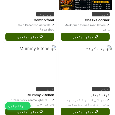
لاہور
فیصل آباد
Combo food
Chaska corner
📍 Main Bazar kookianwala
📍 Malik pur defence road lahore
Faisalabad
cantt
📋 مینو دیکھیں
📋 مینو دیکھیں
4
1
کراچی
لاہور
کیفے کوئٹہ
Mummy kitchen
📍 صدر لکی اسٹار ڈاکٹر داؤد
📍 998 nizam block allama Iqbal
پوتہ روڈ نزد آئس برگ کراچی
town Lahore
واٹس ایپ
📋 مینو دیکھیں
📋 مینو دیکھیں