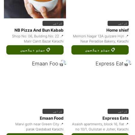
کراچی
کراچی
NB Pizza And Bun Kabab
Home shief
📍 Shop No: 06, Building No: 22
📍 Memoni Nagar 13A gulzare Hijri
Malir Cantt Bazar Karachi
Near Peradise Bakery, Karachi
📋 مینو دیکھیں
📋 مینو دیکھیں
13
10
کراچی
کراچی
Emaan Food
Express Eats
📍 Marvi goth near Green City
📍 Asaish apartments, block 16, flat
parak Qaidabad Karachi
no 10/1, Gulistan e Joher, Karachi