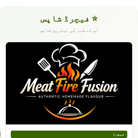
⭐ فیچرڈ شاپس
آپ کے شہر کی بہترین شاپس
فیچرڈ