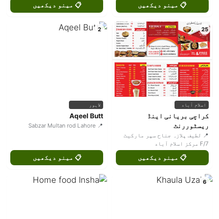
📋 مینو دیکھیں
📋 مینو دیکھیں
2
25
اسلام آباد
لاہور
کراچی بریانی اینڈ
Aqeel Butt
ریسٹوررنٹ
📍 Sabzar Multan rod Lahore
📍 لطیف پلازہ جناح سپر مارکیٹ
F/7 مرکز اسلام آباد
📋 مینو دیکھیں
📋 مینو دیکھیں
6