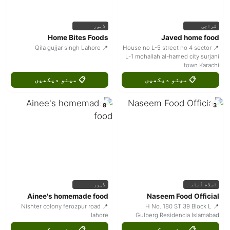
کراچی
لاہور
Home Bites Foods
Javed home food
📍 Qila gujjar singh Lahore
📍 House no L-5 street no 4 sector
L-1 mohallah al-hamed city surjani
town Karachi
📋 مینو دیکھیں
📋 مینو دیکھیں
8
3
اسلام آباد
لاہور
Ainee's homemade food
Naseem Food Official
📍 Nishter colony ferozpur road
📍 H No. 180 ST 39 Block L
lahore
Gulberg Residencia Islamabad
📋 مینو دیکھیں
📋 مینو دیکھیں