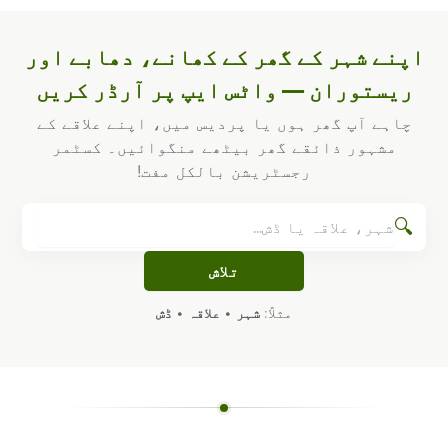
اپنے شہر کے گھر کے کھانے، دھابے اور
ریستوران — واٹس ایپ پر آرڈر کریں
چاہے آپ گھر ہوں یا پردیس میں، اپنے علاقے کے
مشہور ذائقے گھر بیٹھے منگوائیں۔ کسٹمر
رجسٹریشن بالکل مفت!
🔍
تلاش
مثلاً:
شہر
•
علاقہ
•
ڈش