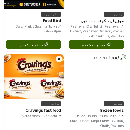
پشاور
بہاولپور
سبزیاں ، گوشت ، دالیں
Food Bird
📍 Darzi Markit Satellite Town
📍 Peshawar City Tehsil, Peshawar
Bahawalpur
District, Peshawar Division, Khyber
Pakhtunkhwa, Pakistan
📋 مینو دیکھیں
📋 مینو دیکھیں
8
4
میرپور
کراچی
Cravings fast food
frozen foods
📍 Fb area block 16 Karachi
📍 Jhudo, Jhudo Taluka, Mirpur
Khas District, Mirpur Khas Division,
Sindh, Pakistan