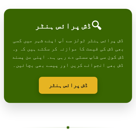
🔍
ڈش پرائس ہنٹر
ڈش پرائس ہنٹر ٹولز سے آپ اپنے شہر میں کسی
بھی ڈش کی قیمت کا موازنہ کر سکتے ہیں کہ وہ
ڈش کون سی شاپ سستی دے رہی ہے۔ اپنی من پسند
ڈش بھی انجوائے کریں اور پیسے بھی بچائیں۔
ڈش پرائس ہنٹر