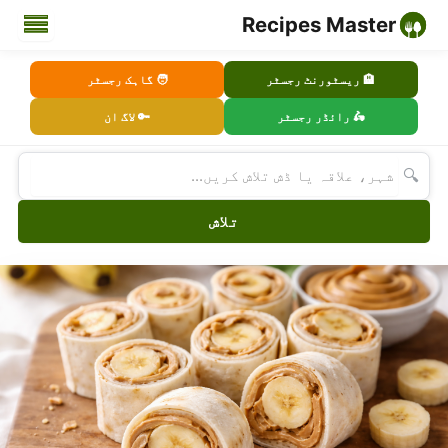
Recipes Master
🏨 ریسٹورنٹ رجسٹر
🧑 گاہک رجسٹر
🛵 رائڈر رجسٹر
🔑 لاگ ان
🔍
تلاش