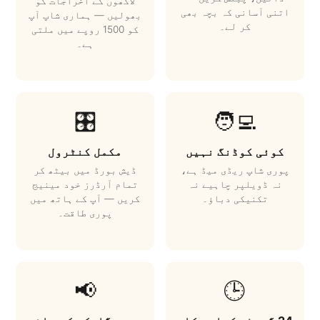
لاکھوں کے اخراجات کو
اتنی آسانی کہ بچہ بھی
بھولیں — ہماری شاپ آپ
کر لے۔
کو 1500 روپے میں ملتی
ہے۔
🎛️
🧑‍💻
کوئی کوڈنگ نہیں
مکمل کنٹرول
پوری شاپ ریڈی میڈ ہے،
ڈیش بورڈ میں بیٹھ کر
نہ ڈویلپر چاہیے نہ
تمام آرڈرز خود مینیج
تکنیکی دباؤ۔
کریں — آپ کے ہاتھ میں
پوری طاقت۔
📢
🕒