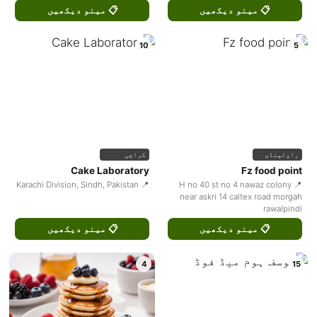
📋 مینو دیکھیں
📋 مینو دیکھیں
10
5
راولپنڈی
کراچی
Cake Laboratory
Fz food point
📍 Karachi Division, Sindh, Pakistan
📍 H no 40 st no 4 nawaz colony
near askri 14 caltex road morgah
rawalpindi
📋 مینو دیکھیں
📋 مینو دیکھیں
4
15