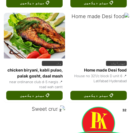
📋 مینو دیکھیں
📋 مینو دیکھیں
حیدرآباد
واہ
chicken biryani, kabli pulao,
Home made Desi food
palak gosht, daal mash
📍 House no 321/c block D unit 6
Latifabad Hyderabad
📍 near ordinance club d-5 nargis
road wah cantt
📋 مینو دیکھیں
📋 مینو دیکھیں
2
32