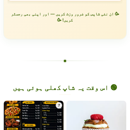
🥳 ان نئی شاپس کو ضرور وزٹ کریں — اور اپنی بھی رجسٹر
کریں! 🥳
🟢 اس وقت یہ شاپ کھلی ہوئی ہیں
7