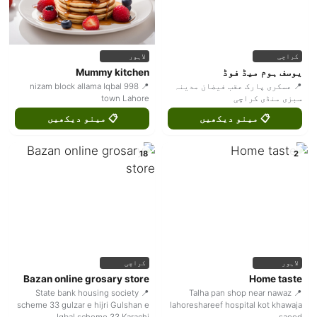
کراچی
لاہور
یوسف ہوم میڈ فوڈ
Mummy kitchen
📍 عسکری پارک عقب فیضان مدینہ
📍 998 nizam block allama Iqbal
سبزی منڈی کراچی
town Lahore
📋 مینو دیکھیں
📋 مینو دیکھیں
18
2
لاہور
کراچی
Bazan online grosary store
Home taste
📍 State bank housing society
📍 Talha pan shop near nawaz
scheme 33 gulzar e hijri Gulshan e
lahoreshareef hospital kot khawaja