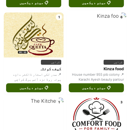
📋 مینو دیکھیں
📋 مینو دیکھیں
1
6
کراچی
کراچی
Kinza food
کیفے کوئٹہ
📍 House number 955 pib colony
📍 صدر لکی اسٹار ڈاکٹر داؤد
Karachi Ayesh beauty parlour
پوتہ روڈ نزد آئس برگ کراچی
📋 مینو دیکھیں
📋 مینو دیکھیں
1
3