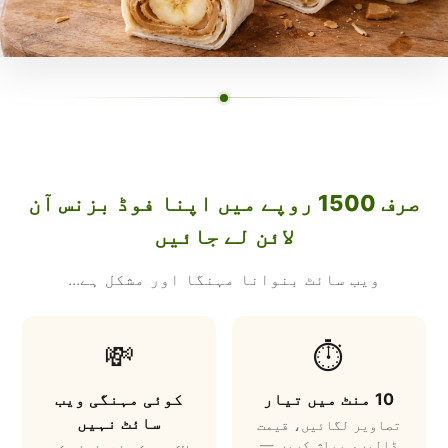
صرف 1500 روپے میں اپنا فوڈ بزنس آن
لائن لے جائیں
ویب سائٹ بنوانا مہنگا اور مشکل ہے...
💸
⏱️
10 منٹ میں تیار
کوئی مہنگی ویب
سائٹ نہیں
تصاویر لگائیں، قیمت
ڈالیں، پبلش کریں —