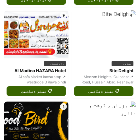
9
4
پشاور
راولپنڈی
Al Madina HAZARA Hotel
Bite Delight
📍 Al safa Market kacha stop
📍 Meezan Heights, Gulbahar
westridge 3 Rawalpindi
Road, Hussain Abad, Peshawar
📋 مینو دیکھیں
📋 مینو دیکھیں
1