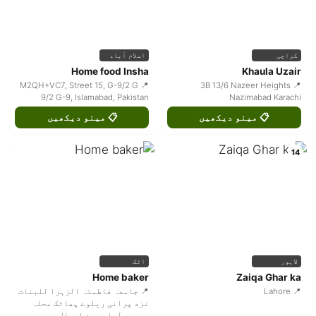
کراچی
اسلام آباد
Home food Insha
Khaula Uzair
📍 M2QH+VC7, Street 15, G-9/2 G
📍 3B 13/6 Nazeer Heights
9/2 G-9, Islamabad, Pakistan
Nazimabad Karachi
📋 مینو دیکھیں
📋 مینو دیکھیں
14
لاہور
اٹک
Home baker
Zaiqa Ghar ka
📍 Lahore
📍 جامعہ فاطمتہ الزہرا للبنات
نزد پرانی ریلوے پھاٹک محلہ
محمود آباد حسن ابدال