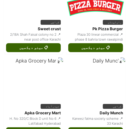
راولپنڈی
کراچی
Sweet crust
Pk Pizza Burger
📍 2/18A Shah Faisal colony no 2
📍 Plaza 30 linear commercial
near post office Karachi
phase 8 bahria town rawalpindi
📋 مینو دیکھیں
📋 مینو دیکھیں
2
4
کراچی
حیدرآباد
Apka Grocery Mart
Daily Munch
📍 H. No 320/C Block D unit No 6
📍 Kaneez fatma society scheme
Latifabad Hyderabad
33 Karachi