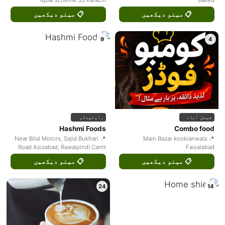
Iqbal scheme 33 Karachi
saeed
📋 مینو دیکھیں
📋 مینو دیکھیں
9
4
فیصل آباد
راولپنڈی
Hashmi Foods
Combo food
📍 Near Bilal Motors, Sajid Bukhari
📍 Main Bazar kookianwala
Road Azizabad, Rawalpindi Cantt
Faisalabad
📋 مینو دیکھیں
📋 مینو دیکھیں
24
14