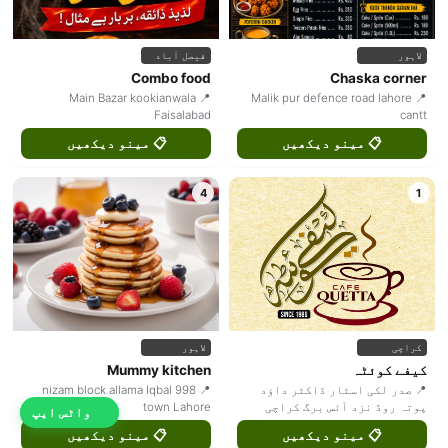
لاہور
فیصل آباد
Combo food
Chaska corner
📍 Main Bazar kookianwala
📍 Malik pur defence road lahore
Faisalabad
cantt
📋 مینو دیکھیں
📋 مینو دیکھیں
4
1
کراچی
لاہور
کیفے کوئٹہ
Mummy kitchen
📍 صدر لکی اسٹار ڈاکٹر داؤد
📍 998 nizam block allama Iqbal
پوتہ روڈ نزد آئس برگ کراچی
town Lahore
واٹس ایپ
📋 مینو دیکھیں
📋 مینو دیکھیں