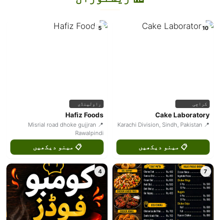
5
10
کراچی
راولپنڈی
Hafiz Foods
Cake Laboratory
📍 Misrial road dhoke gujjran
📍 Karachi Division, Sindh, Pakistan
Rawalpindi
📋 مینو دیکھیں
📋 مینو دیکھیں
4
7