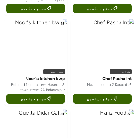
📋 مینو دیکھیں
📋 مینو دیکھیں
15
کراچی
بہاولپور
Noor's kitchen bwp
Chef Pasha Int
📍 Behined 1 unit chowk Haseeb
📍 Nazimabad no.2 Karachi
town street 2A Bahawalpur
📋 مینو دیکھیں
📋 مینو دیکھیں
11
5