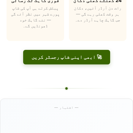
24 گھنٹے کھلی دکان
فوری گاہک تک رسائی
رات دن آرڈر آئیں، دکان
پبلش کرتے ہی آپ کی شاپ
ہر وقت کھلی رہے گی —
پورے شہر میں نظر آئے گی
جب گاہک چاہے آرڈر دے۔
— نئے گاہک خود
ڈھونڈیں گے۔
🚀 ابھی اپنی شاپ رجسٹر کریں
— اشتہار —