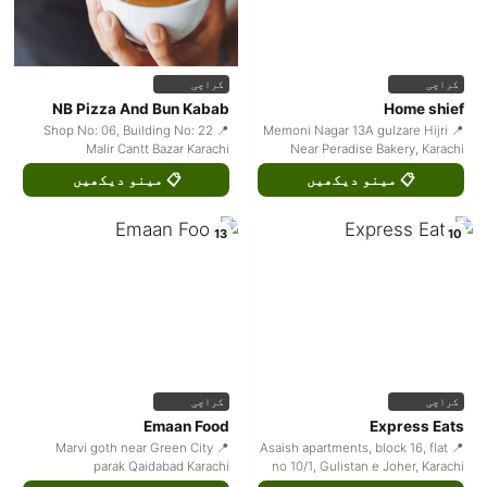
کراچی
کراچی
NB Pizza And Bun Kabab
Home shief
📍 Shop No: 06, Building No: 22
📍 Memoni Nagar 13A gulzare Hijri
Malir Cantt Bazar Karachi
Near Peradise Bakery, Karachi
📋 مینو دیکھیں
📋 مینو دیکھیں
13
10
کراچی
کراچی
Emaan Food
Express Eats
📍 Marvi goth near Green City
📍 Asaish apartments, block 16, flat
parak Qaidabad Karachi
no 10/1, Gulistan e Joher, Karachi