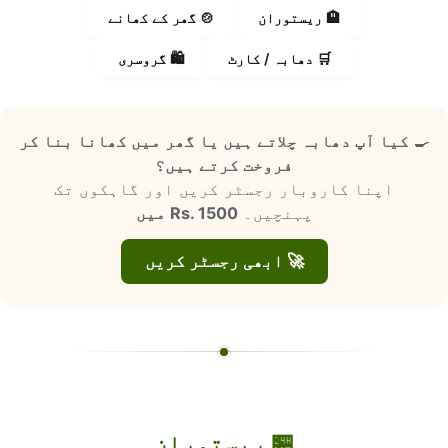
🏨 ریستوران
🍲 گھر کے کھانے
🛒 دھابہ / کارٹ
🛍️ گروسری
🍳
کیا آپ دھابہ چلاتے ہیں یا گھر میں کھانا بنا کر
فروخت کرتے ہیں؟
اپنا کاروبار رجسٹر کریں اور گاہکوں تک
پہنچیں۔
Rs. 1500 میں
🚀 ابھی رجسٹر کریں
🏪 ریستوران