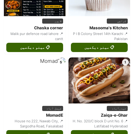
کراچی
لاہور
Chaska corner
Masooma's Kitchen
📍 Malik pur defence road lahore
📍 P I B Colony Street 14th Karachi
cantt
Pakistan
📋 مینو دیکھیں
📋 مینو دیکھیں
5
1
حیدرآباد
فیصل آباد
MomadE
Zaiqa-e-Ghar
📍 House no.222, Nawab City,
📍 H. No. 320/C block D unit No. 6
Sargodha Road, Faisalabad
Latifabad Hyderabad