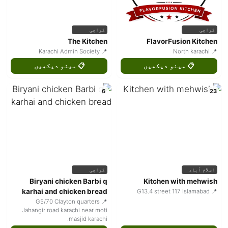
کراچی
کراچی
The Kitchen
FlavorFusion Kitchen
📍 Karachi Admin Society
📍 North karachi
📋 مینو دیکھیں
📋 مینو دیکھیں
6
23
اسلام آباد
کراچی
Biryani chicken Barbi q
Kitchen with mehwish
karhai and chicken bread
📍 G13.4 street 117 islamabad
📍 G5/70 Clayton quarters
Jahangir road karachi near moti
masjid karachi.