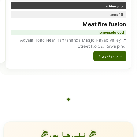
راولپنڈی
16 items
Meat fire fusion
س
homemadefood
chi
📍 Adyala Road Near Rahkshanda Masjid Nayab Valley
Street No 02. Rawalpindi
شاپ دیکھیں →
🎉 نئی شاپس 🎉