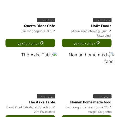
راولپنڈی
سیالکوٹ
Quetta Didar Cafe
Hafiz Foods
📍 Sialkot godpur Cuaka
📍 Misrial road dhoke gujjran
Rawalpindi
📋 مینو دیکھیں
📋 مینو دیکھیں
6
سرگودھا
فیصل آباد
The Azka Table
Noman home made food
📍 Canal Road Faisalabad Chak No.
📍 28 block sargohda near ghosia
204 Faisalabad
masjid, Sargodha