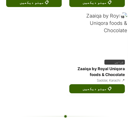
📋 مینو دیکھیں
📋 مینو دیکھیں
18
کراچی
Zaaiqa by Royal Uniqora
foods & Chocolate
📍 Saddar, Karachi
📋 مینو دیکھیں