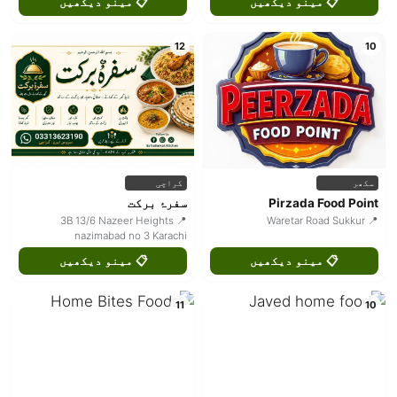
📋 مینو دیکھیں
📋 مینو دیکھیں
12
10
سکھر
کراچی
Pirzada Food Point
سفرۂ برکت
📍 3B 13/6 Nazeer Heights
📍 Waretar Road Sukkur
nazimabad no 3 Karachi
📋 مینو دیکھیں
📋 مینو دیکھیں
11
10