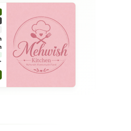
h
h
7 islamabad