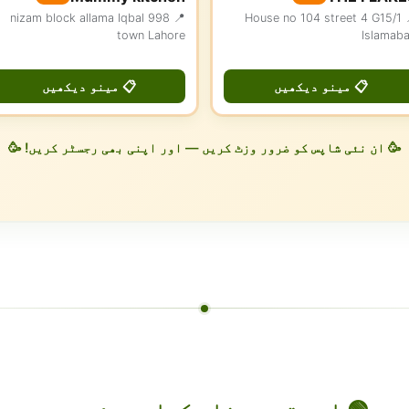
📍 998 nizam block allama Iqbal
📍 House no 104 street 4 G15/1
town Lahore
Islamab
📋 مینو دیکھیں
📋 مینو دیکھیں
🥳 ان نئی شاپس کو ضرور وزٹ کریں — اور اپنی بھی رجسٹر کریں! 🥳