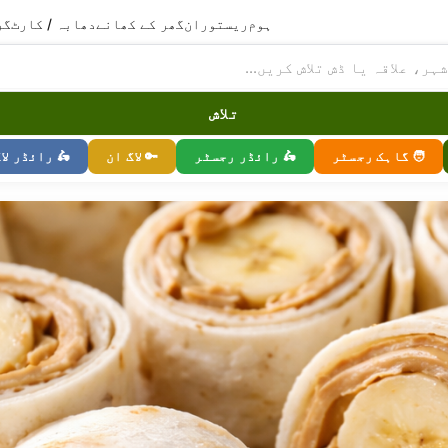
ہوم
ریستوران
گھر کے کھانے
دھابہ / کارٹ
گر
تلاش
🧑 گاہک رجسٹر
🛵 رائڈر رجسٹر
🔑 لاگ ان
🛵 رائڈر لا