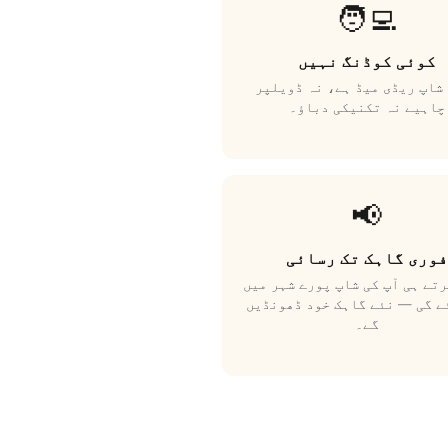
🧑‍💻
کوئی کوڈنگ نہیں
شاپ ریڈی میڈ ہے، نہ ڈویلپر
چاہیے نہ تکنیکی دباؤ۔
📢
فوری گاہک تک رسائی
تے ہی آپ کی شاپ پورے شہر میں
ے گی — نئے گاہک خود ڈھونڈیں
گے۔