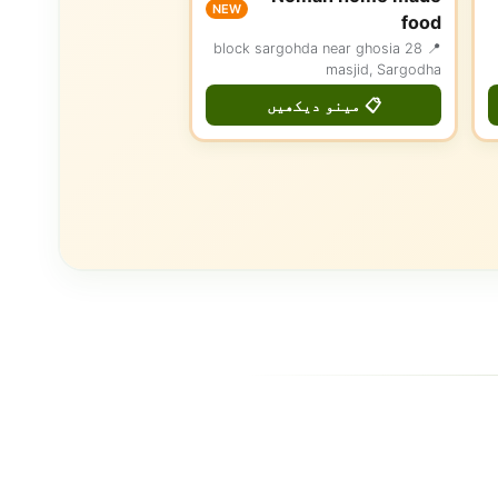
NEW
food
📍 28 block sargohda near ghosia
masjid, Sargodha
📋 مینو دیکھیں