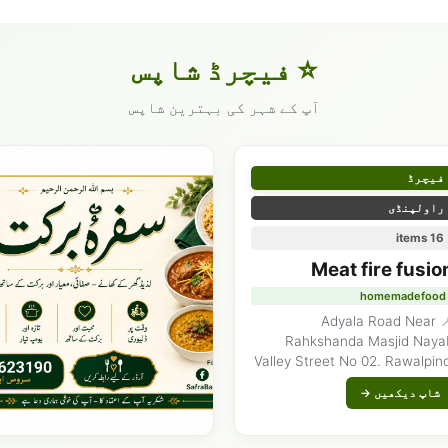
⭐ فیچرڈ شاپس
آپ کے شہر کی بہترین شاپس
فیچرڈ
راولپنڈی
16 items
Meat fire fusio
homemadefood
📍 Adyala Road Near
Rahkshanda Masjid Naya
Valley Street No 02. Rawalpind
شاپ دیکھیں →