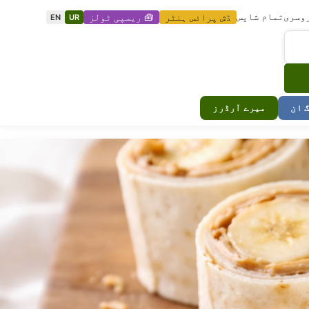
وسری
تمام شاپس
ڈش پرائس ہنٹر
🧰 ریسپی ٹولز
EN
UR
گ ان
میرے آرڈرز