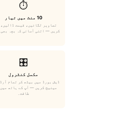
⏱️
10 منٹ میں تیار
تصاویر لگائیں، قیمت ڈالیں، 
کریں — اتنی آسانی کہ بچہ بھی 
🎛️
مکمل کنٹرول
ڈیش بورڈ میں بیٹھ کر تمام آرڈ
مینیج کریں — آپ کے ہاتھ میں 
طاقت۔