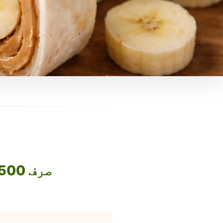
صرف 1500 روپے میں اپنا فوڈ بزنس آن لائن لے جائیں