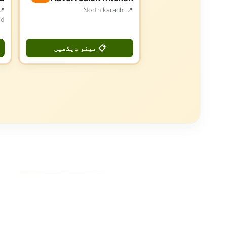
📍 North karachi
ad
📋 مینو دیکھیں