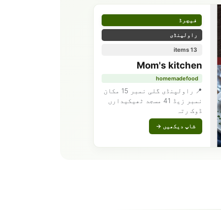
فیچرڈ
راولپنڈی
13 items
Mom's kitchen
homemadefood
📍 راولپنڈی گلی نمبر 15 مکان
نمبر زیڈ 41 مسجد ٹھیکیدارں
ڈوک رتہ
شاپ دیکھیں →