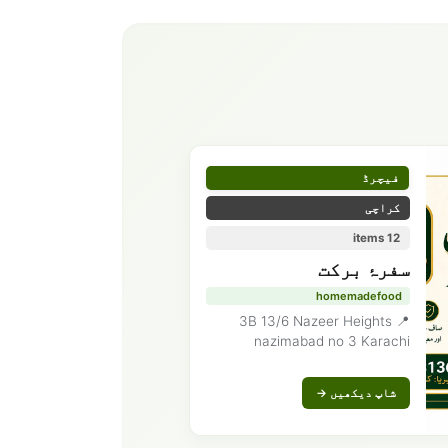
فیچرڈ
کراچی
12 items
سفرۂ برکت
homemadefood
📍 3B 13/6 Nazeer Heights
nazimabad no 3 Karachi
شاپ دیکھیں →