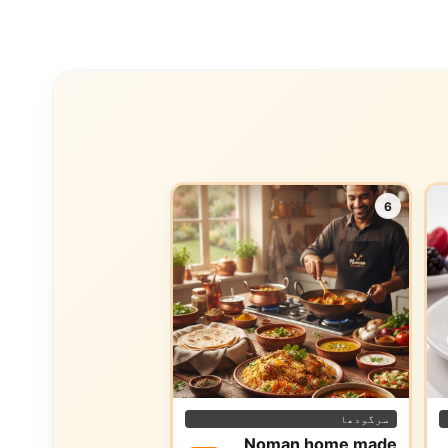
6
سرگودھا
Noman home made