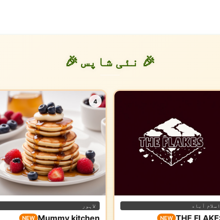
🎉 نئی شاپس 🎉
4
سلام آباد
لاہور
Mummy kitchen
THE FLAKE
NEW
NEW