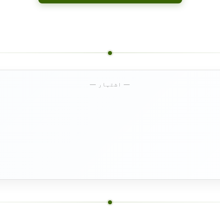
— اشتہار —