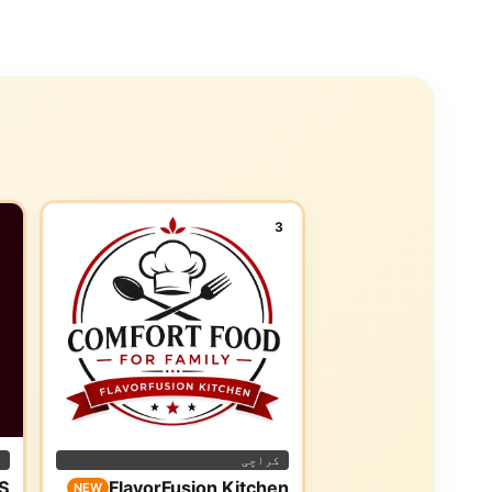
3
کراچی
ا
S
FlavorFusion Kitchen
NEW