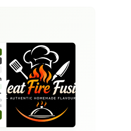
n
b
i