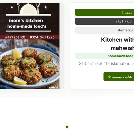
فیچرڈ
اسلام آباد
23 items
Kitchen wit
mehwis
homemadefood
📍 G13.4 street 11
شاپ دیکھیں →