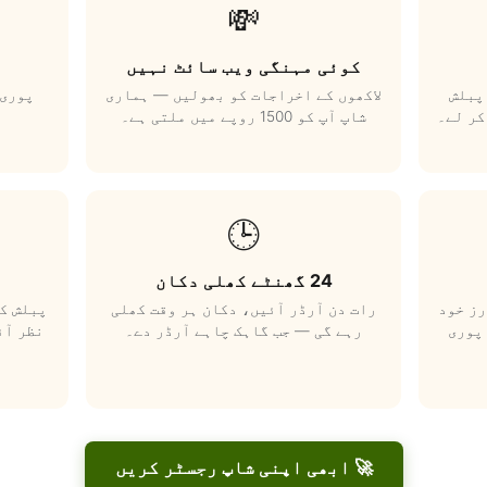
💸
کوئی مہنگی ویب سائٹ نہیں
پبلش
لاکھوں کے اخراجات کو بھولیں — ہماری
پوری 
کر لے۔
شاپ آپ کو 1500 روپے میں ملتی ہے۔
🕒
24 گھنٹے کھلی دکان
رز خود
رات دن آرڈر آئیں، دکان ہر وقت کھلی
پبلش کر
پوری
رہے گی — جب گاہک چاہے آرڈر دے۔
نظر آئ
🚀 ابھی اپنی شاپ رجسٹر کریں