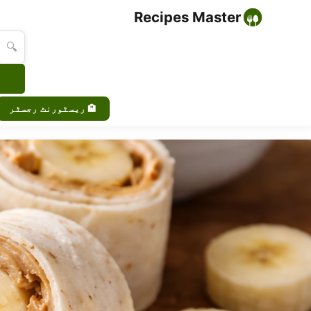
Recipes Master
🔍
🏨 ریسٹورنٹ رجسٹر