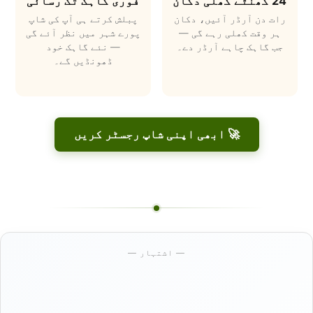
24 گھنٹے کھلی دکان
فوری گاہک تک رسائی
رات دن آرڈر آئیں، دکان
پبلش کرتے ہی آپ کی شاپ
ہر وقت کھلی رہے گی —
پورے شہر میں نظر آئے گی
جب گاہک چاہے آرڈر دے۔
— نئے گاہک خود
ڈھونڈیں گے۔
🚀 ابھی اپنی شاپ رجسٹر کریں
— اشتہار —