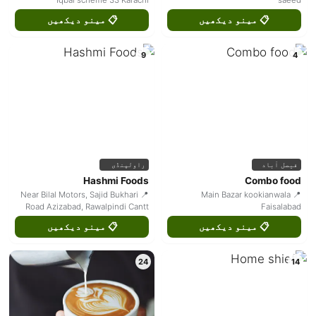
Iqbal scheme 33 Karachi
saeed
📋 مینو دیکھیں
📋 مینو دیکھیں
9
4
فیصل آباد
راولپنڈی
Hashmi Foods
Combo food
📍 Near Bilal Motors, Sajid Bukhari
📍 Main Bazar kookianwala
Road Azizabad, Rawalpindi Cantt
Faisalabad
📋 مینو دیکھیں
📋 مینو دیکھیں
24
14