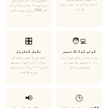
لاکھوں کے اخراجات کو
اتنی آسانی کہ بچہ بھی
بھولیں — ہماری شاپ آپ
کر لے۔
کو 1500 روپے میں ملتی
ہے۔
🎛️
🧑‍💻
کوئی کوڈنگ نہیں
مکمل کنٹرول
پوری شاپ ریڈی میڈ ہے،
ڈیش بورڈ میں بیٹھ کر
نہ ڈویلپر چاہیے نہ
تمام آرڈرز خود مینیج
تکنیکی دباؤ۔
کریں — آپ کے ہاتھ میں
پوری طاقت۔
📢
🕒