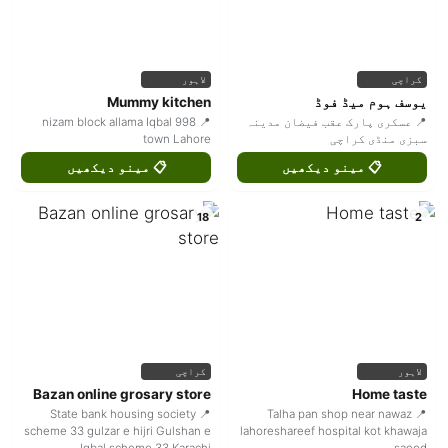
کراچی
لاہور
یوسف ہوم میڈ فوڈ
Mummy kitchen
📍 عسکری پارک عقب فیضان مدینہ
📍 998 nizam block allama Iqbal
سبزی منڈی کراچی
town Lahore
📋 مینو دیکھیں
📋 مینو دیکھیں
18
2
لاہور
کراچی
Bazan online grosary store
Home taste
📍 State bank housing society
📍 Talha pan shop near nawaz
scheme 33 gulzar e hijri Gulshan e
lahoreshareef hospital kot khawaja