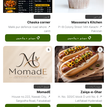
کراچی
لاہور
Chaska corner
Masooma's Kitchen
📍 Malik pur defence road lahore
📍 P I B Colony Street 14th Karachi
cantt
Pakistan
📋 مینو دیکھیں
📋 مینو دیکھیں
5
1
حیدرآباد
فیصل آباد
MomadE
Zaiqa-e-Ghar
📍 House no.222, Nawab City,
📍 H. No. 320/C block D unit No. 6
Sargodha Road, Faisalabad
Latifabad Hyderabad