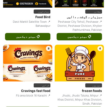
پشاور
بہاولپور
سبزیاں ، گوشت ، دالیں
Food Bird
📍 Darzi Markit Satellite Town
📍 Peshawar City Tehsil, Peshawar
Bahawalpur
District, Peshawar Division, Khyber
Pakhtunkhwa, Pakistan
📋 مینو دیکھیں
📋 مینو دیکھیں
8
4
میرپور
کراچی
Cravings fast food
frozen foods
📍 Fb area block 16 Karachi
📍 Jhudo, Jhudo Taluka, Mirpur
Khas District, Mirpur Khas Division,
Sindh, Pakistan