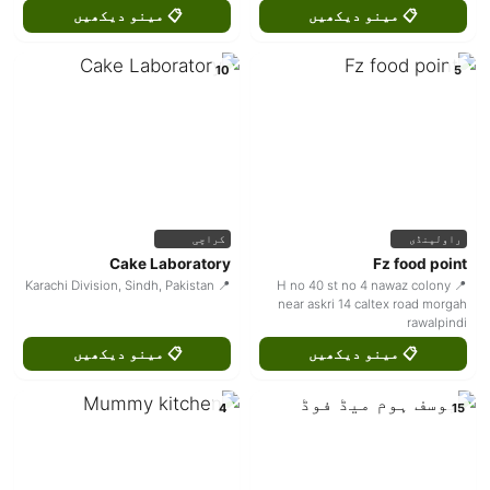
📋 مینو دیکھیں
📋 مینو دیکھیں
10
5
راولپنڈی
کراچی
Cake Laboratory
Fz food point
📍 Karachi Division, Sindh, Pakistan
📍 H no 40 st no 4 nawaz colony
near askri 14 caltex road morgah
rawalpindi
📋 مینو دیکھیں
📋 مینو دیکھیں
4
15