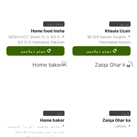
کراچی
اسلام آباد
Home food Insha
Khaula Uzair
📍 M2QH+VC7, Street 15, G-9/2 G
📍 3B 13/6 Nazeer Heights
9/2 G-9, Islamabad, Pakistan
Nazimabad Karachi
📋 مینو دیکھیں
📋 مینو دیکھیں
14
لاہور
اٹک
Home baker
Zaiqa Ghar ka
📍 Lahore
📍 جامعہ فاطمتہ الزہرا للبنات
نزد پرانی ریلوے پھاٹک محلہ
محمود آباد حسن ابدال