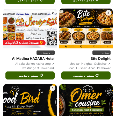
9
4
پشاور
راولپنڈی
Al Madina HAZARA Hotel
Bite Delight
📍 Al safa Market kacha stop
📍 Meezan Heights, Gulbahar
westridge 3 Rawalpindi
Road, Hussain Abad, Peshawar
📋 مینو دیکھیں
📋 مینو دیکھیں
1