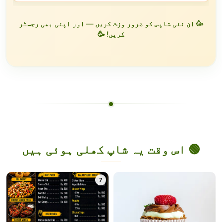
🥳 ان نئی شاپس کو ضرور وزٹ کریں — اور اپنی بھی رجسٹر
کریں! 🥳
🟢 اس وقت یہ شاپ کھلی ہوئی ہیں
7