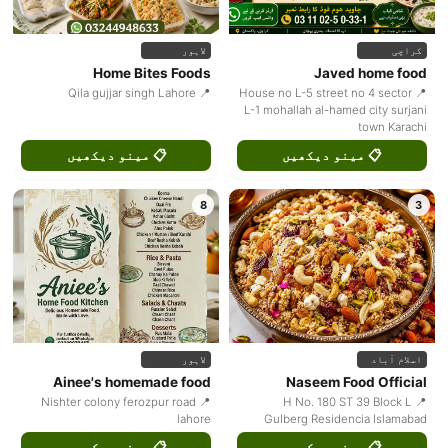
کراچی
لاہور
Home Bites Foods
Javed home food
📍 Qila gujjar singh Lahore
📍 House no L-5 street no 4 sector
L-1 mohallah al-hamed city surjani
town Karachi
📋 مینو دیکھیں
📋 مینو دیکھیں
8
3
اسلام آباد
لاہور
Ainee's homemade food
Naseem Food Official
📍 Nishter colony ferozpur road
📍 H No. 180 ST 39 Block L
lahore
Gulberg Residencia Islamabad
📋 مینو دیکھیں
📋 مینو دیکھیں