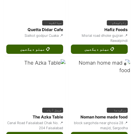
راولپنڈی
سیالکوٹ
Quetta Didar Cafe
Hafiz Foods
📍 Sialkot godpur Cuaka
📍 Misrial road dhoke gujjran
Rawalpindi
📋 مینو دیکھیں
📋 مینو دیکھیں
6
سرگودھا
فیصل آباد
The Azka Table
Noman home made food
📍 Canal Road Faisalabad Chak No.
📍 28 block sargohda near ghosia
204 Faisalabad
masjid, Sargodha