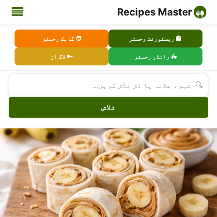
Recipes Master
🏨 ریسٹورنٹ رجسٹر
🧑 گاہک رجسٹر
🛵 رائڈر رجسٹر
🔑 لاگ ان
🔍
تلاش