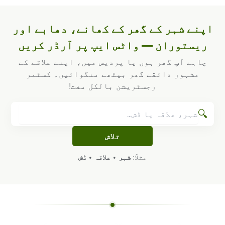
اپنے شہر کے گھر کے کھانے، دھابے اور
ریستوران — واٹس ایپ پر آرڈر کریں
چاہے آپ گھر ہوں یا پردیس میں، اپنے علاقے کے
مشہور ذائقے گھر بیٹھے منگوائیں۔ کسٹمر
رجسٹریشن بالکل مفت!
🔍
تلاش
مثلاً:
شہر
•
علاقہ
•
ڈش