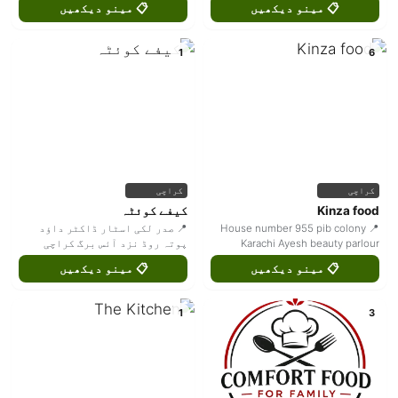
📋 مینو دیکھیں
📋 مینو دیکھیں
1
6
کراچی
کراچی
Kinza food
کیفے کوئٹہ
📍 House number 955 pib colony
📍 صدر لکی اسٹار ڈاکٹر داؤد
Karachi Ayesh beauty parlour
پوتہ روڈ نزد آئس برگ کراچی
📋 مینو دیکھیں
📋 مینو دیکھیں
1
3