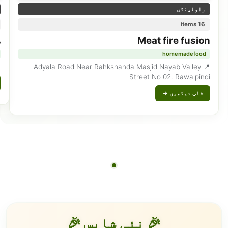
راولپنڈی
16 items
Meat fire fusion
س
homemadefood
chi
📍 Adyala Road Near Rahkshanda Masjid Nayab Valley
Street No 02. Rawalpindi
شاپ دیکھیں →
🎉 نئی شاپس 🎉