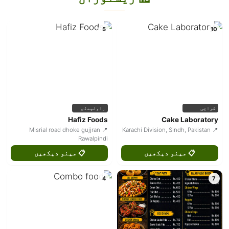
5
10
کراچی
راولپنڈی
Hafiz Foods
Cake Laboratory
📍 Misrial road dhoke gujjran
📍 Karachi Division, Sindh, Pakistan
Rawalpindi
📋 مینو دیکھیں
📋 مینو دیکھیں
4
7