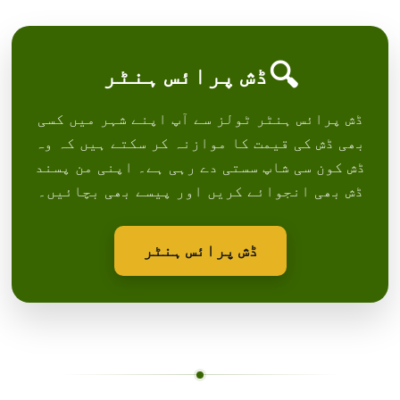
🔍
ڈش پرائس ہنٹر
ڈش پرائس ہنٹر ٹولز سے آپ اپنے شہر میں کسی
بھی ڈش کی قیمت کا موازنہ کر سکتے ہیں کہ وہ
ڈش کون سی شاپ سستی دے رہی ہے۔ اپنی من پسند
ڈش بھی انجوائے کریں اور پیسے بھی بچائیں۔
ڈش پرائس ہنٹر