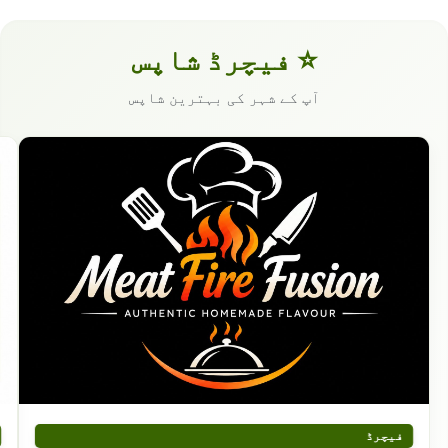
⭐ فیچرڈ شاپس
آپ کے شہر کی بہترین شاپس
فیچرڈ