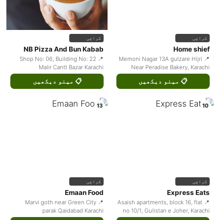
کراچی
کراچی
NB Pizza And Bun Kabab
Home shief
📍 Shop No: 06, Building No: 22
📍 Memoni Nagar 13A gulzare Hijri
Malir Cantt Bazar Karachi
Near Peradise Bakery, Karachi
📋 مینو دیکھیں
📋 مینو دیکھیں
13
10
کراچی
کراچی
Emaan Food
Express Eats
📍 Marvi goth near Green City
📍 Asaish apartments, block 16, flat
parak Qaidabad Karachi
no 10/1, Gulistan e Joher, Karachi