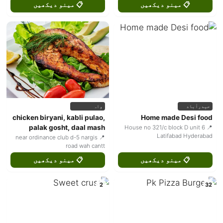
📋 مینو دیکھیں
📋 مینو دیکھیں
حیدرآباد
واہ
chicken biryani, kabli pulao,
Home made Desi food
palak gosht, daal mash
📍 House no 321/c block D unit 6
Latifabad Hyderabad
📍 near ordinance club d-5 nargis
road wah cantt
📋 مینو دیکھیں
📋 مینو دیکھیں
2
32