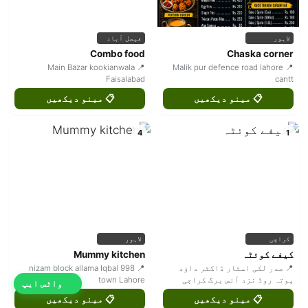
لاہور
فیصل آباد
Combo food
Chaska corner
📍 Main Bazar kookianwala
📍 Malik pur defence road lahore
Faisalabad
cantt
📋 مینو دیکھیں
📋 مینو دیکھیں
4
1
کراچی
لاہور
کیفے کوئٹہ
Mummy kitchen
📍 صدر لکی اسٹار ڈاکٹر داؤد
📍 998 nizam block allama Iqbal
پوتہ روڈ نزد آئس برگ کراچی
town Lahore
واٹس ایپ
📋 مینو دیکھیں
📋 مینو دیکھیں