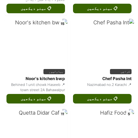
📋 مینو دیکھیں
📋 مینو دیکھیں
15
کراچی
بہاولپور
Noor's kitchen bwp
Chef Pasha Int
📍 Behined 1 unit chowk Haseeb
📍 Nazimabad no.2 Karachi
town street 2A Bahawalpur
📋 مینو دیکھیں
📋 مینو دیکھیں
11
5