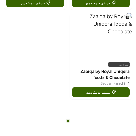
📋 مینو دیکھیں
📋 مینو دیکھیں
18
کراچی
Zaaiqa by Royal Uniqora
foods & Chocolate
📍 Saddar, Karachi
📋 مینو دیکھیں