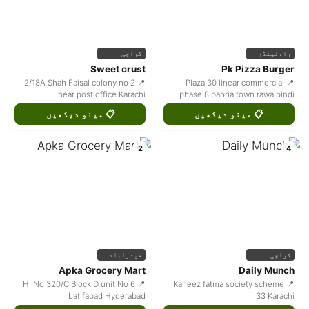
راولپنڈی
کراچی
Sweet crust
Pk Pizza Burger
📍 2/18A Shah Faisal colony no 2
📍 Plaza 30 linear commercial
near post office Karachi
phase 8 bahria town rawalpindi
📋 مینو دیکھیں
📋 مینو دیکھیں
2
4
کراچی
حیدرآباد
Apka Grocery Mart
Daily Munch
📍 H. No 320/C Block D unit No 6
📍 Kaneez fatma society scheme
Latifabad Hyderabad
33 Karachi