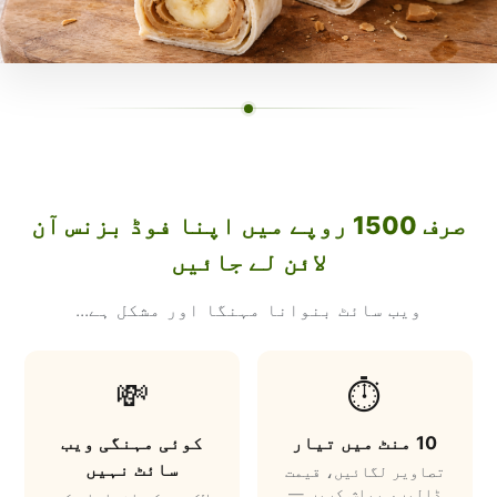
صرف 1500 روپے میں اپنا فوڈ بزنس آن
لائن لے جائیں
ویب سائٹ بنوانا مہنگا اور مشکل ہے...
💸
⏱️
10 منٹ میں تیار
کوئی مہنگی ویب
سائٹ نہیں
تصاویر لگائیں، قیمت
ڈالیں، پبلش کریں —