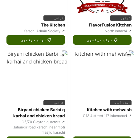
کراچی
کراچی
The Kitchen
FlavorFusion Kitchen
📍 Karachi Admin Society
📍 North karachi
📋 مینو دیکھیں
📋 مینو دیکھیں
6
23
اسلام آباد
کراچی
Biryani chicken Barbi q
Kitchen with mehwish
karhai and chicken bread
📍 G13.4 street 117 islamabad
📍 G5/70 Clayton quarters
Jahangir road karachi near moti
masjid karachi.