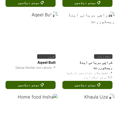
📋 مینو دیکھیں
📋 مینو دیکھیں
2
25
اسلام آباد
لاہور
کراچی بریانی اینڈ
Aqeel Butt
ریسٹوررنٹ
📍 Sabzar Multan rod Lahore
📍 لطیف پلازہ جناح سپر مارکیٹ
F/7 مرکز اسلام آباد
📋 مینو دیکھیں
📋 مینو دیکھیں
6