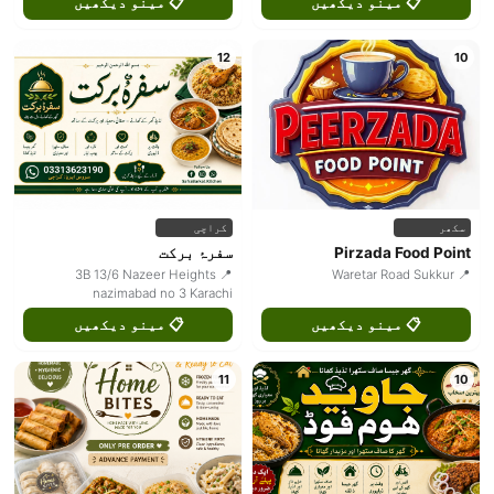
📋 مینو دیکھیں
📋 مینو دیکھیں
12
10
سکھر
کراچی
Pirzada Food Point
سفرۂ برکت
📍 3B 13/6 Nazeer Heights
📍 Waretar Road Sukkur
nazimabad no 3 Karachi
📋 مینو دیکھیں
📋 مینو دیکھیں
11
10