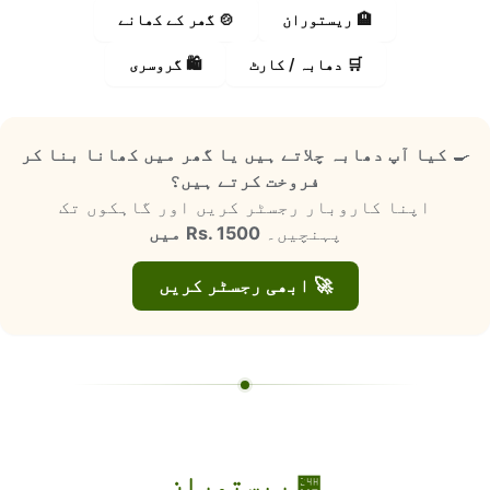
🏨 ریستوران
🍲 گھر کے کھانے
🛒 دھابہ / کارٹ
🛍️ گروسری
🍳
کیا آپ دھابہ چلاتے ہیں یا گھر میں کھانا بنا کر
فروخت کرتے ہیں؟
اپنا کاروبار رجسٹر کریں اور گاہکوں تک
پہنچیں۔
Rs. 1500 میں
🚀 ابھی رجسٹر کریں
🏪 ریستوران