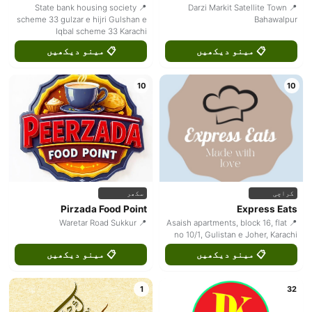
📍 State bank housing society
📍 Darzi Markit Satellite Town
scheme 33 gulzar e hijri Gulshan e
Bahawalpur
Iqbal scheme 33 Karachi
📋 مینو دیکھیں
📋 مینو دیکھیں
10
10
کراچی
سکھر
Pirzada Food Point
Express Eats
📍 Waretar Road Sukkur
📍 Asaish apartments, block 16, flat
no 10/1, Gulistan e Joher, Karachi
📋 مینو دیکھیں
📋 مینو دیکھیں
1
32