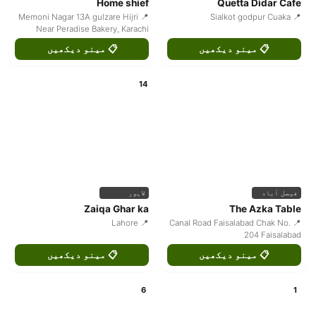
Home shief
Quetta Didar Cafe
📍 Memoni Nagar 13A gulzare Hijri
📍 Sialkot godpur Cuaka
Near Peradise Bakery, Karachi
📋 مینو دیکھیں
📋 مینو دیکھیں
14
فیصل آباد
لاہور
Zaiqa Ghar ka
The Azka Table
📍 Lahore
📍 Canal Road Faisalabad Chak No.
204 Faisalabad
📋 مینو دیکھیں
📋 مینو دیکھیں
6
1