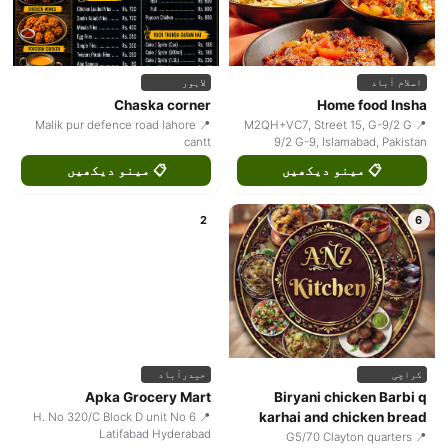
اسلام آباد
لاہور
Chaska corner
Home food Insha
📍 Malik pur defence road lahore
📍 M2QH+VC7, Street 15, G-9/2 G
cantt
9/2 G-9, Islamabad, Pakistan
📋 مینو دیکھیں
📋 مینو دیکھیں
2
6
کراچی
حیدرآباد
Apka Grocery Mart
Biryani chicken Barbi q
karhai and chicken bread
📍 H. No 320/C Block D unit No 6
Latifabad Hyderabad
📍 G5/70 Clayton quarters