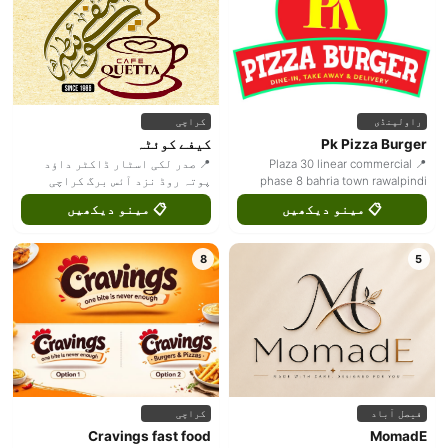
راولپنڈی
کراچی
Pk Pizza Burger
کیفے کوئٹہ
📍 Plaza 30 linear commercial
📍 صدر لکی اسٹار ڈاکٹر داؤد
phase 8 bahria town rawalpindi
پوتہ روڈ نزد آئس برگ کراچی
📋 مینو دیکھیں
📋 مینو دیکھیں
8
5
فیصل آباد
کراچی
Cravings fast food
MomadE