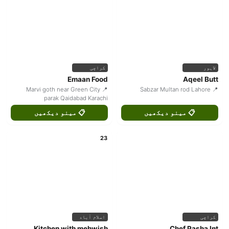
لاہور
کراچی
Emaan Food
Aqeel Butt
📍 Marvi goth near Green City
📍 Sabzar Multan rod Lahore
parak Qaidabad Karachi
📋 مینو دیکھیں
📋 مینو دیکھیں
23
کراچی
اسلام آباد
Kitchen with mehwish
Chef Pasha Int