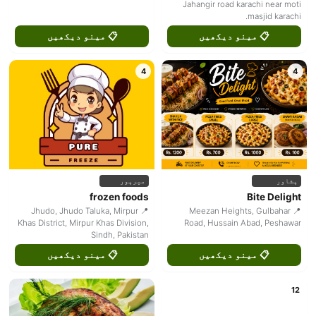
Jahangir road karachi near moti
masjid karachi.
📋 مینو دیکھیں
📋 مینو دیکھیں
4
4
پشاور
میرپور
frozen foods
Bite Delight
📍 Jhudo, Jhudo Taluka, Mirpur
📍 Meezan Heights, Gulbahar
Khas District, Mirpur Khas Division,
Road, Hussain Abad, Peshawar
Sindh, Pakistan
📋 مینو دیکھیں
📋 مینو دیکھیں
12