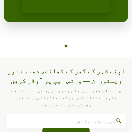
اپنے شہر کے گھر کے کھانے، دھابے اور
ریستوران — واٹس ایپ پر آرڈر کریں
چاہے آپ گھر ہوں یا پردیس میں، اپنے علاقے کے
مشہور ذائقے گھر بیٹھے منگوائیں۔ کسٹمر
رجسٹریشن بالکل مفت!
🔍
تلاش
مثلاً:
شہر
•
علاقہ
•
ڈش