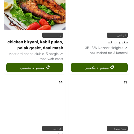
کراچی
واہ
سفرۂ برکت
chicken biryani, kabli pulao,
palak gosht, daal mash
📍 3B 13/6 Nazeer Heights
nazimabad no 3 Karachi
📍 near ordinance club d-5 nargis
road wah cantt
📋 مینو دیکھیں
📋 مینو دیکھیں
14
11
سیالکوٹ
کراچی