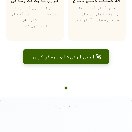
24 گھنٹے کھلی دکان
فوری گاہک تک رسائی
رات دن آرڈر آئیں، دکان
پبلش کرتے ہی آپ کی شاپ
ہر وقت کھلی رہے گی —
پورے شہر میں نظر آئے گی
جب گاہک چاہے آرڈر دے۔
— نئے گاہک خود
ڈھونڈیں گے۔
🚀 ابھی اپنی شاپ رجسٹر کریں
— اشتہار —