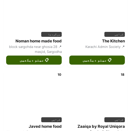
کراچی
سرگودھا
Noman home made food
The Kitchen
📍 28 block sargohda near ghosia
📍 Karachi Admin Society
masjid, Sargodha
📋 مینو دیکھیں
📋 مینو دیکھیں
10
18
کراچی
کراچی
Javed home food
Zaaiqa by Royal Uniqora