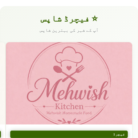
⭐ فیچرڈ شاپس
آپ کے شہر کی بہترین شاپس
فیچرڈ