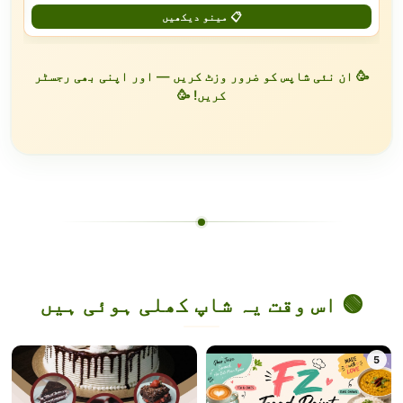
📋 مینو دیکھیں
🥳 ان نئی شاپس کو ضرور وزٹ کریں — اور اپنی بھی رجسٹر
کریں! 🥳
🟢 اس وقت یہ شاپ کھلی ہوئی ہیں
5