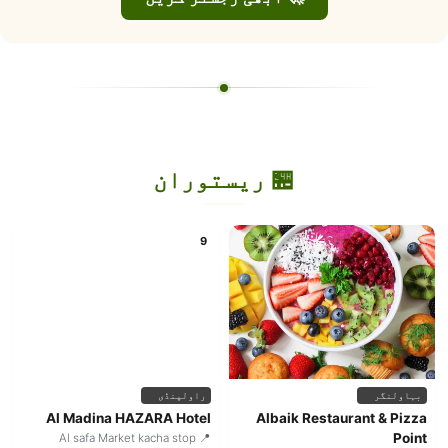
🏪 ریستوران
9
بہاولنگر
راولپنڈی
Al Madina HAZARA Hotel
Albaik Restaurant & Pizza
Point
📍 Al safa Market kacha stop
westridge 3 Rawalpindi
📍 Ali Petroleum Qazi Wala Road,
Chishtian District Bahawalnagar
📋 مینو دیکھیں
📋 مینو دیکھیں
1
10