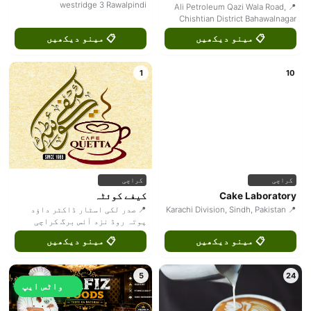
کراچی
کراچی
Cake Laboratory
کیفے کوئٹہ
📍 Karachi Division, Sindh, Pakistan
📍 صدر لکی اسٹار ڈاکٹر داؤد
پوتہ روڈ نزد آئس برگ کراچی
📋 مینو دیکھیں
📋 مینو دیکھیں
5
24
کراچی
راولپنڈی
واٹس ایپ
Hafiz Foods
NB Pizza And Bun Kabab
📍 Misrial road dhoke gujjran
📍 Shop No: 06, Building No: 22