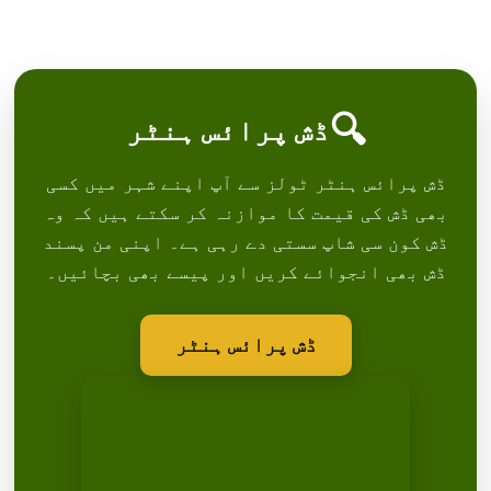
🔍
ڈش پرائس ہنٹر
ڈش پرائس ہنٹر ٹولز سے آپ اپنے شہر میں کسی
بھی ڈش کی قیمت کا موازنہ کر سکتے ہیں کہ وہ
ڈش کون سی شاپ سستی دے رہی ہے۔ اپنی من پسند
ڈش بھی انجوائے کریں اور پیسے بھی بچائیں۔
ڈش پرائس ہنٹر