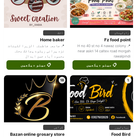
راولپنڈی
اٹک
Home baker
Fz food point
📍 H no 40 st no 4 nawaz colony
📍 جامعہ فاطمتہ الزہرا للبنات
near askri 14 caltex road morgah
نزد پرانی ریلوے پھاٹک محلہ
rawalpindi
محمود آباد حسن ابدال
📋 مینو دیکھیں
📋 مینو دیکھیں
18
1
بہاولپور
کراچی
Bazan online grosary store
Food Bird