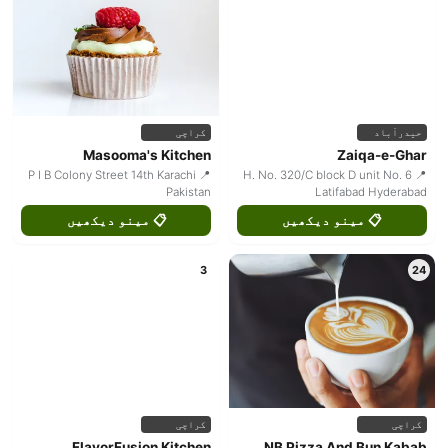
حیدرآباد
کراچی
Masooma's Kitchen
Zaiqa-e-Ghar
📍 P I B Colony Street 14th Karachi
📍 H. No. 320/C block D unit No. 6
Pakistan
Latifabad Hyderabad
📋 مینو دیکھیں
📋 مینو دیکھیں
3
24
کراچی
کراچی
FlavorFusion Kitchen
NB Pizza And Bun Kabab