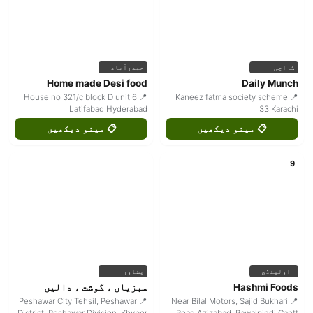
کراچی
حیدرآباد
Home made Desi food
Daily Munch
📍 House no 321/c block D unit 6
📍 Kaneez fatma society scheme
Latifabad Hyderabad
33 Karachi
📋 مینو دیکھیں
📋 مینو دیکھیں
9
راولپنڈی
پشاور
Hashmi Foods
سبزیاں ، گوشت ، دالیں
📍 Peshawar City Tehsil, Peshawar
📍 Near Bilal Motors, Sajid Bukhari
District, Peshawar Division, Khyber
Road Azizabad, Rawalpindi Cantt