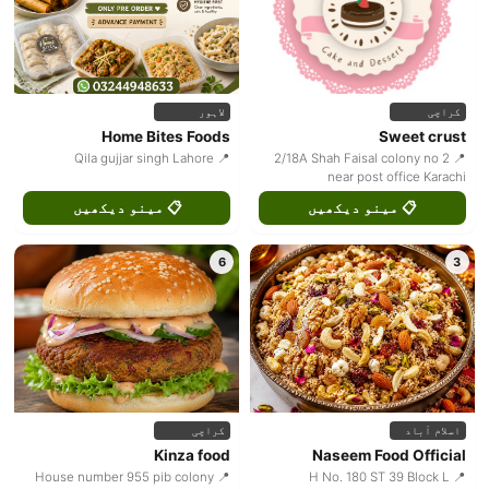
کراچی
لاہور
Home Bites Foods
Sweet crust
📍 Qila gujjar singh Lahore
📍 2/18A Shah Faisal colony no 2
near post office Karachi
📋 مینو دیکھیں
📋 مینو دیکھیں
6
3
اسلام آباد
کراچی
Kinza food
Naseem Food Official
📍 House number 955 pib colony
📍 H No. 180 ST 39 Block L