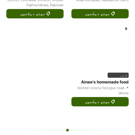
Pakhtunkhwa, Pakistan
📋 مینو دیکھیں
📋 مینو دیکھیں
8
لاہور
Ainee's homemade food
📍 Nishter colony ferozpur road
lahore
📋 مینو دیکھیں