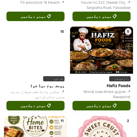
📍 Fb area block 16 Karachi
📍 House no.222, Nawab City,
Sargodha Road, Faisalabad
📋 مینو دیکھیں
📋 مینو دیکھیں
15
5
راولپنڈی
کراچی
Hafiz Foods
یوسف ہوم میڈ فوڈ
📍 Misrial road dhoke gujjran
📍 عسکری پارک عقب فیضان مدینہ
Rawalpindi
سبزی منڈی کراچی
📋 مینو دیکھیں
📋 مینو دیکھیں
11
2