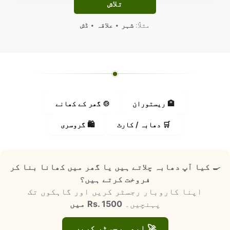
🏨 ریستوران
🍲 گھر کے کھانے
🛒 دھابہ / کارٹ
🛍️ گروسری
🍳
کیا آپ دھابہ چلاتے ہیں یا گھر میں کھانا بنا کر
فروخت کرتے ہیں؟
اپنا کاروبار رجسٹر کریں اور گاہکوں تک
پہنچیں۔
Rs. 1500 میں
🚀 ابھی رجسٹر کریں