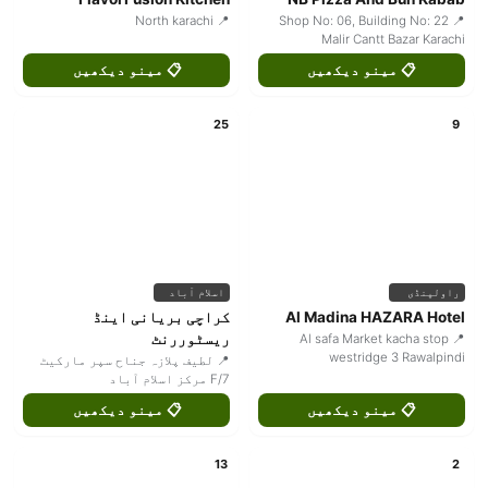
📍 North karachi
📍 Shop No: 06, Building No: 22
Malir Cantt Bazar Karachi
📋 مینو دیکھیں
📋 مینو دیکھیں
25
9
راولپنڈی
اسلام آباد
Al Madina HAZARA Hotel
کراچی بریانی اینڈ
ریسٹوررنٹ
📍 Al safa Market kacha stop
westridge 3 Rawalpindi
📍 لطیف پلازہ جناح سپر مارکیٹ
F/7 مرکز اسلام آباد
📋 مینو دیکھیں
📋 مینو دیکھیں
13
2