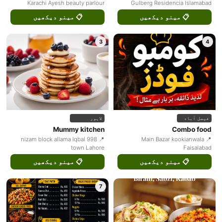
Karachi Ayesh beauty parlour
Gulberg Residencia Islamabad
📋 مینو دیکھیں
📋 مینو دیکھیں
3
4
فیصل آباد
لاہور
Mummy kitchen
Combo food
📍 998 nizam block allama Iqbal
📍 Main Bazar kookianwala
town Lahore
Faisalabad
📋 مینو دیکھیں
📋 مینو دیکھیں
7