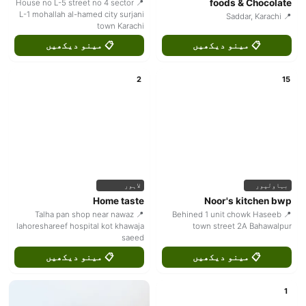
foods & Chocolate
📍 House no L-5 street no 4 sector
L-1 mohallah al-hamed city surjani
📍 Saddar, Karachi
town Karachi
📋 مینو دیکھیں
📋 مینو دیکھیں
2
15
بہاولپور
لاہور
Home taste
Noor's kitchen bwp
📍 Talha pan shop near nawaz
📍 Behined 1 unit chowk Haseeb
lahoreshareef hospital kot khawaja
town street 2A Bahawalpur
saeed
📋 مینو دیکھیں
📋 مینو دیکھیں
1