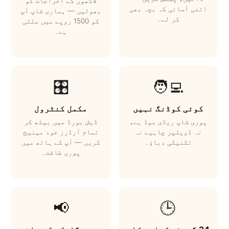
لاکھوں کے اخراجات کو
اتنی آسانی کہ بچہ بھی
بھولیں — ہماری شاپ آپ
کر لے۔
کو 1500 روپے میں ملتی
ہے۔
🎛️
🧑‍💻
کوئی کوڈنگ نہیں
مکمل کنٹرول
پوری شاپ ریڈی میڈ ہے،
ڈیش بورڈ میں بیٹھ کر
نہ ڈویلپر چاہیے نہ
تمام آرڈرز خود مینیج
تکنیکی دباؤ۔
کریں — آپ کے ہاتھ میں
پوری طاقت۔
📢
🕒