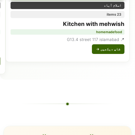
اسلام آباد
23 items
a
Kitchen with mehwish
homemadefood
📍 G13.4 street 117 islamabad
d
شاپ دیکھیں →
i