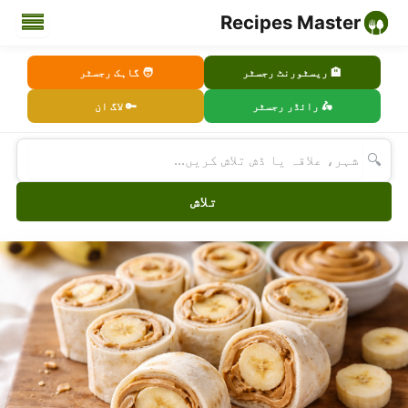
Recipes Master
🏨 ریسٹورنٹ رجسٹر
🧑 گاہک رجسٹر
🛵 رائڈر رجسٹر
🔑 لاگ ان
🔍
تلاش