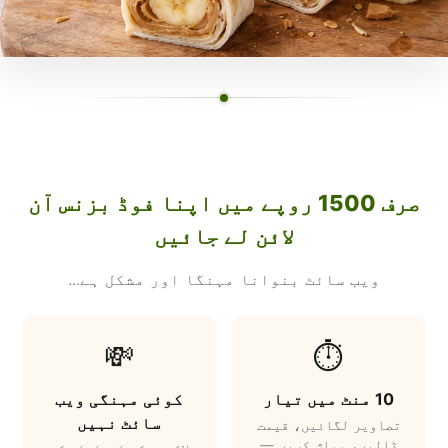
صرف 1500 روپے میں اپنا فوڈ بزنس آن
لائن لے جائیں
ویب سائٹ بنوانا مہنگا اور مشکل ہے...
💸
⏱️
10 منٹ میں تیار
کوئی مہنگی ویب
سائٹ نہیں
تصاویر لگائیں، قیمت
ڈالیں، پبلش کریں —